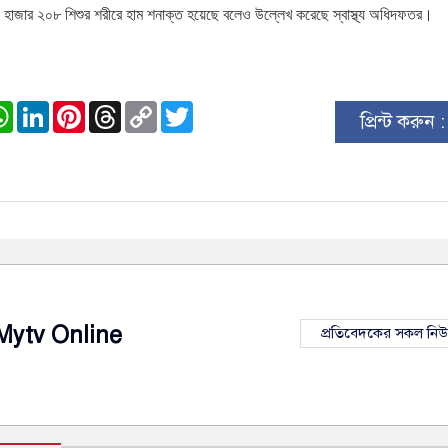
হাজার
২০৮
শিশুর
শরীরে
হাম
শনাক্ত
হয়েছে
বলেও
উল্লেখ
করেছে
স্বাস্থ্য
অধিদফতর।
ook
stodon
WhatsApp
LinkedIn
Pinterest
Threads
Copy
Twitter
প্রিন্ট করুন 
Link
Mytv Online
প্রতিবেদকের সকল নি