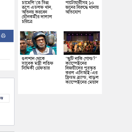
চামেলি’তে ভিন্ন
পাটোয়ারীসহ ১০
রূপে এডলফ খান,
জনের বিরুদ্ধে থানায়
অভিনয় করবেন
অভিযোগ
যৌনকর্মীর দালাল
চরিত্রে
:
গুলশান থেকে
‘স্কুটি নাকি গোল্ড?’
সাবেক মন্ত্রী লতিফ
ক্যাম্পেইনের
সিদ্দিকী গ্রেফতার
বিজয়ীদের পুরস্কৃত
করল এসিআই-এর
ফ্রিডম ব্র্যান্ড, বাড়ল
ক্যাম্পেইনের মেয়াদ
উজ