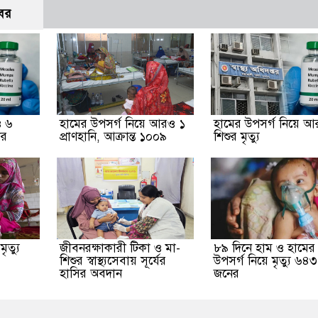
বর
ও ৬
হামের উপসর্গ নিয়ে আরও ১
হামের উপসর্গ নিয়ে 
ার
প্রাণহানি, আক্রান্ত ১০০৯
শিশুর মৃত্যু
ত্যু
জীবনরক্ষাকারী টিকা ও মা-
৮৯ দিনে হাম ও হামের
শিশুর স্বাস্থ্যসেবায় সূর্যের
উপসর্গ নিয়ে মৃত্যু ৬৪৩
হাসির অবদান
জনের