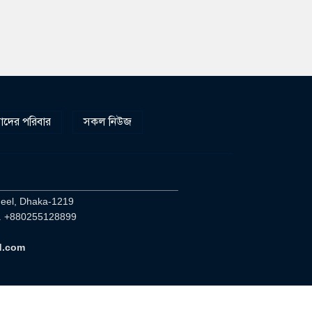
দের পরিবার
সকল নিউজ
________________________________
heel, Dhaka-1219
. +880255128899
d.com