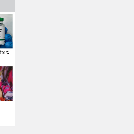
আরও ৩