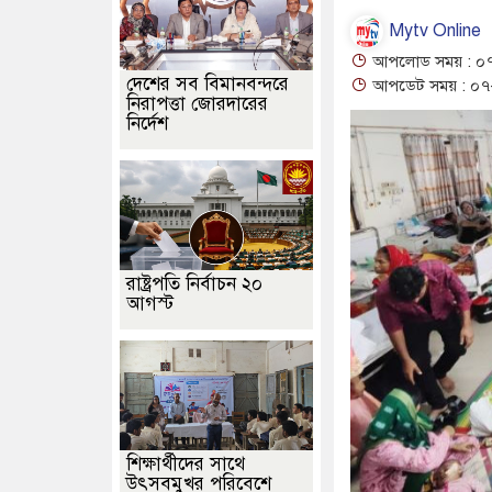
Mytv Online
আপলোড সময় : ০৭
দেশের সব বিমানবন্দরে
আপডেট সময় : ০৭-
নিরাপত্তা জোরদারের
নির্দেশ
রাষ্ট্রপতি নির্বাচন ২০
আগস্ট
শিক্ষার্থীদের সাথে
উৎসবমুখর পরিবেশে