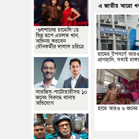
এ জাতীয় আরো খ
‘গুলশানের চামেলি’তে
ভিন্ন রূপে এডলফ খান,
অভিনয় করবেন
যৌনকর্মীর দালাল চরিত্রে
হামের উপসর্গে আর
প্রাণহানি, সবাই ঢাক
সারজিস-পাটোয়ারীসহ ১০
জনের বিরুদ্ধে থানায়
অভিযোগ
হামে আরও ৬ জনের মৃ