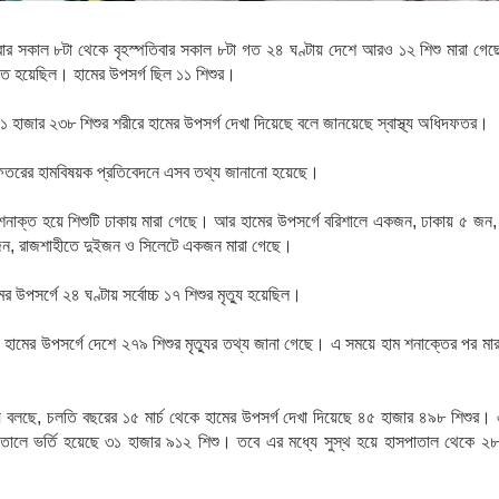
বার
সকাল
৮টা
থেকে
বৃহস্পতিবার
সকাল
৮টা গত
২৪
ঘণ্টায়
দেশে
আরও
১২
শিশু
মারা
গেছ
্ত
হয়েছিল।
হামের
উপসর্গ
ছিল
১১
শিশুর।
১
হাজার
২৩৮
শিশুর
শরীরে
হামের
উপসর্গ
দেখা দিয়েছে বলে জানয়েছে স্বাস্থ্য
অধিদফতর।
ফতরের
হামবিষয়ক
প্রতিবেদনে
এসব
তথ্য
জানানো
হয়েছে।
শনাক্ত
হয়ে
শিশুটি
ঢাকায়
মারা
গেছে।
আর
হামের
উপসর্গে
বরিশালে
একজন
,
ঢাকায়
৫
জন
জন
,
রাজশাহীতে
দুইজন
ও
সিলেটে
একজন
মারা
গেছে।
ের
উপসর্গে
২৪
ঘণ্টায়
সর্বোচ্চ
১৭
শিশুর
মৃত্যু
হয়েছিল।
হামের
উপসর্গে
দেশে
২৭৯
শিশুর
মৃত্যুর
তথ্য
জানা
গেছে।
এ
সময়ে
হাম
শনাক্তের
পর
মার
য
বলছে
,
চলতি
বছরের
১৫
মার্চ
থেকে
হামের
উপসর্গ
দেখা
দিয়েছে
৪৫
হাজার
৪৯৮
শিশুর।
াতালে
ভর্তি
হয়েছে
৩১
হাজার
৯১২
শিশু।
তবে
এর
মধ্যে
সুস্থ
হয়ে
হাসপাতাল
থেকে
২৮