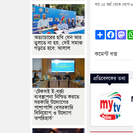
গত
১৫
মার্চ
থেকে
দেশে
৬
Share
Faceb
Ma
অত্যাচারের ছবি যেন আর
তুলতে না হয়, সেই সমাজ
গড়তে হবে: আলাল
কমেন্ট বক্স
প্রতিবেদকের তথ্য
‘টেকসই ই-বর্জ্য
ব্যবস্থাপনা নিশ্চিত করতে
সরকারি উদ্যোগের
পাশাপাশি বেসরকারি
বিনিয়োগ ও উদ্যোগ
অপরিহার্য’