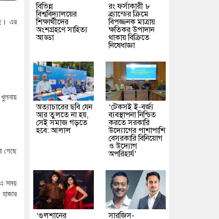
বিভিন্ন
রং ফর্সাকারী ৮
বিশ্ববিদ্যালয়ের
ব্র্যান্ডের ক্রিমে
শিক্ষার্থীদের
বিপজ্জনক মাত্রায়
ে।
এর
অংশগ্রহণে সাহিত্য
ক্ষতিকর উপাদান
আড্ডা
থাকায় বিক্রিতে
নিষেধাজ্ঞা
,
খুলনায়
অত্যাচারের ছবি যেন
‘টেকসই ই-বর্জ্য
আর তুলতে না হয়,
ব্যবস্থাপনা নিশ্চিত
সেই সমাজ গড়তে
করতে সরকারি
হবে: আলাল
উদ্যোগের পাশাপাশি
বেসরকারি বিনিয়োগ
ও উদ্যোগ
া
গেছে
অপরিহার্য’
এ
সময়
হাজার
‘গুলশানের
সারজিস-