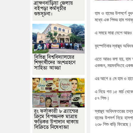
ব্রাক্ষণবাড়িয়া জেলায়
বইপড়া কর্মসূচীর
শুভসূচনা।
হাম
ও
হামের
উপসর্গে
বুধ
মধ্যে
এক
শিশুর
হাম
শনাক
এ
সময়ে
সারা
দেশে
আরও
বৃহস্পতিবার
স্বাস্থ্য
অধিদ
বিভিন্ন বিশ্ববিদ্যালয়ের
এতে আরও বলা হয়, হাম
শিক্ষার্থীদের অংশগ্রহণে
একজন
,
ময়মনসিংহে
এক
সাহিত্য আড্ডা
এর
আগে
৪
মে
হাম
ও
হাম
এ
নিয়ে
গত
১৫
মার্চ
থেকে
৫৭
শিশু।
রং ফর্সাকারী ৮ ব্র্যান্ডের
স্বাস্থ্য
অধিদফতরের
তথ্
ক্রিমে বিপজ্জনক মাত্রায়
হামের
উপসর্গ
নিয়ে
হাসপ
ক্ষতিকর উপাদান থাকায়
২৩৮
শিশু
বাড়ি
ফিরেছে।
বিক্রিতে নিষেধাজ্ঞা