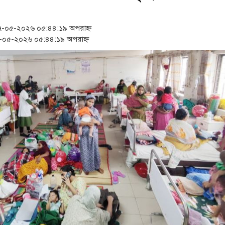
‘স্কুটি নাকি গোল্ড?’ ক্যাম্পেই
১৫২২ পুলিশ সদস্যকে চাকরিতে 
-০৫-২০২৬ ০৫:৪৪:১৯ অপরাহ্ন
০৫-২০২৬ ০৫:৪৪:১৯ অপরাহ্ন
সার্ককে আরও গতিশীল করতে চ
প্রধানমন্ত্রীর সঙ্গে নবনিযুক্ত ন
জামায়াত ফেরেশতাদের দল নয়,