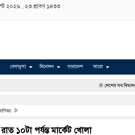
াস্ট ২০২৬ ,
২৩ শ্রাবণ ১৪৩৩
খেলাধুলা
বিনোদন
সারাদেশ
আরো
দেশের সব বিমানবন্দরে নিরাপত্
বিভিন্ন বিশ্ববিদ্যালয়ের শিক্ষার্
বাণিজ্য
অত্যাচারের ছবি যেন আর তুলত
সারজিস-পাটোয়ারীসহ ১০ জনের 
রাত ১০টা পর্যন্ত মার্কেট খোলা