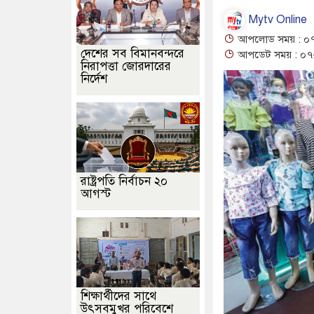
Mytv Online
আপলোড সময় : ০৭
দেশের সব বিমানবন্দরে
আপডেট সময় : ০৭-
নিরাপত্তা জোরদারের
নির্দেশ
রাষ্ট্রপতি নির্বাচন ২০
আগস্ট
শিক্ষার্থীদের সাথে
উৎসবমুখর পরিবেশে