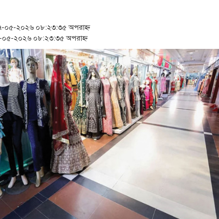
‘স্কুটি নাকি গোল্ড?’ ক্যাম্পেই
১৫২২ পুলিশ সদস্যকে চাকরিতে 
-০৫-২০২৬ ০৮:২৩:৩৫ অপরাহ্ন
০৫-২০২৬ ০৮:২৩:৩৫ অপরাহ্ন
সার্ককে আরও গতিশীল করতে চ
প্রধানমন্ত্রীর সঙ্গে নবনিযুক্ত ন
জামায়াত ফেরেশতাদের দল নয়,