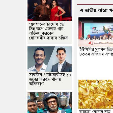
এ জাতীয় আরো খ
‘গুলশানের চামেলি’তে
ভিন্ন রূপে এডলফ খান,
অভিনয় করবেন
যৌনকর্মীর দালাল চরিত্রে
ইউসিবির মূলধন দ্বিগু
৪৩তম এজিএম সম্পন্
সারজিস-পাটোয়ারীসহ ১০
জনের বিরুদ্ধে থানায়
অভিযোগ
কমলো সোনার দাম