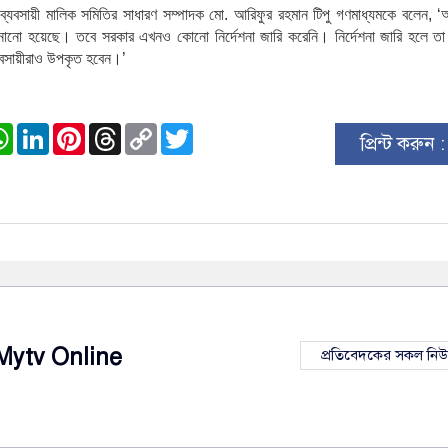
ব্যবসায়ী
মালিক
সমিতির
সাধারণ
সম্পাদক
মো
.
আরিফুর
রহমান
টিপু
গণমাধ্যমকে
বলেন
, ‘
নানো
হয়েছে।
তবে
সরকার
এখনও
কোনো
নির্দেশনা
জারি
করেনি।
নির্দেশনা
জারি
হলে
তা
যবসায়ীরাও
উপকৃত
হবেন।
’
ook
stodon
WhatsApp
LinkedIn
Pinterest
Threads
Copy
Twitter
প্রিন্ট করুন 
Link
Mytv Online
প্রতিবেদকের সকল নি