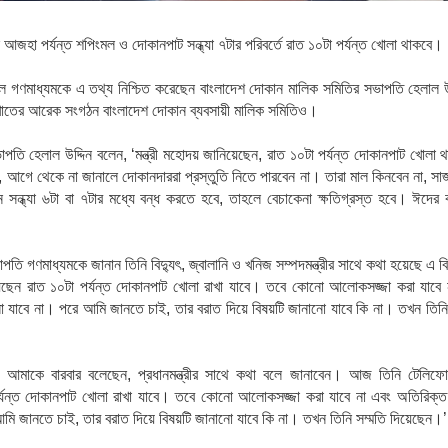
আজহা
পর্যন্ত
শপিংমল
ও
দোকানপাট
সন্ধ্যা
৭টার
পরিবর্তে
রাত
১০টা
পর্যন্ত
খোলা
থাকবে।
লে
গণমাধ্যমকে এ
তথ্য
নিশ্চিত
করেছেন
বাংলাদেশ
দোকান
মালিক
সমিতির
সভাপতি
হেলাল
াতের
আরেক
সংগঠন
বাংলাদেশ
দোকান
ব্যবসায়ী
মালিক
সমিতিও।
াপতি
হেলাল
উদ্দিন
বলেন
, ‘
মন্ত্রী
মহোদয়
জানিয়েছেন
,
রাত
১০টা
পর্যন্ত
দোকানপাট
খোলা
থ
,
আগে
থেকে
না
জানালে
দোকানদাররা
প্রস্তুতি
নিতে
পারবেন
না।
তারা
মাল
কিনবেন
না
,
সা
ন
সন্ধ্যা
৬টা
বা
৭টার
মধ্যে
বন্ধ
করতে
হবে
,
তাহলে
বেচাকেনা
ক্ষতিগ্রস্ত
হবে।
ঈদের
পতি গণমাধ্যমকে জানান তিনি বিদ্যুৎ, জ্বালানি ও খনিজ সম্পদমন্ত্রীর সাথে কথা হয়েছে এ 
য়েছেন রাত
১০টা
পর্যন্ত
দোকানপাট
খোলা
রাখা
যাবে।
তবে
কোনো
আলোকসজ্জা
করা
যাবে
ো
যাবে
না।
পরে
আমি
জানতে
চাই
,
তার
বরাত
দিয়ে
বিষয়টি
জানানো
যাবে
কি
না।
তখন
তিনি
আমাকে
বারবার
বলেছেন
,
প্রধানমন্ত্রীর
সাথে
কথা
বলে
জানাবেন।
আজ
তিনি
টেলিফ
্যন্ত
দোকানপাট
খোলা
রাখা
যাবে।
তবে
কোনো
আলোকসজ্জা
করা
যাবে
না
এবং
অতিরিক্ত
মি
জানতে
চাই
,
তার
বরাত
দিয়ে
বিষয়টি
জানানো
যাবে
কি
না।
তখন
তিনি
সম্মতি
দিয়েছেন।
’