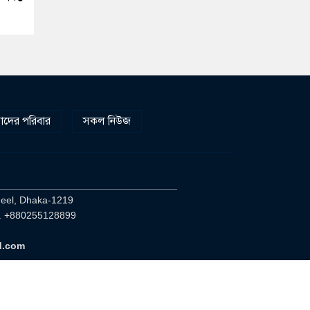
দের পরিবার
সকল নিউজ
________________________________
heel, Dhaka-1219
. +880255128899
d.com