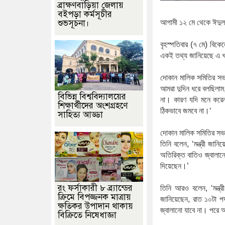
ব্রাক্ষণবাড়িয়া জেলায়
বইপড়া কর্মসূচীর
শুভসূচনা।
আগামী
১২
মে
থেকে
ঈদুল
বৃহস্পতিবার
(
৭
মে
)
বিকে
একই
তথ্য
জানিয়েছে
এ
খ
দোকান
মালিক
সমিতির
সভ
আমরা
দুদিন
ধরে
বলছিলাম
বিভিন্ন বিশ্ববিদ্যালয়ের
না।
কারণ
যদি
মনে
করে
শিক্ষার্থীদের অংশগ্রহণে
ঠিকভাবে
জমবে
না।‘
সাহিত্য আড্ডা
দোকান
মালিক
সমিতির
সভা
তিনি বলেন, ‘মন্ত্রী জানি
অতিরিক্ত
বাতিও
জ্বালান
দিয়েছেন।’
রং ফর্সাকারী ৮ ব্র্যান্ডের
তিনি
আরও
বলেন
, ‘
মন্ত্রী
ক্রিমে বিপজ্জনক মাত্রায়
জানিয়েছেন
,
রাত
১০টা
পর
ক্ষতিকর উপাদান থাকায়
জ্বালানো
যাবে
না।
পরে
আ
বিক্রিতে নিষেধাজ্ঞা