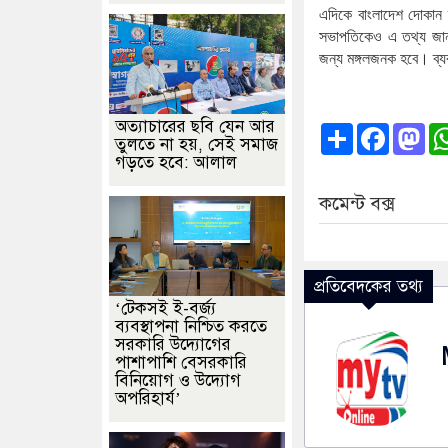
এদিকে
বাংলাদেশ
দোকান
সভাপতিকেও
এ
তথ্য
জা
জন্য
মঙ্গলজনক
হবে।
ব্
অত্যাচারের ছবি যেন আর
Share
Faceb
Ma
তুলতে না হয়, সেই সমাজ
গড়তে হবে: আলাল
কমেন্ট বক্স
প্রতিবেদকের তথ্য
‘টেকসই ই-বর্জ্য
ব্যবস্থাপনা নিশ্চিত করতে
সরকারি উদ্যোগের
পাশাপাশি বেসরকারি
বিনিয়োগ ও উদ্যোগ
অপরিহার্য’