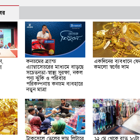
বর
ণ,
কনডমের ব্র্যান্ড
একদিনের ব্যবধানে ফে
ন
এ‍্যাম্বাসেডরের মাধ‍্যমে বাড়ছে
কমলো স্বর্ণের দাম
সচেতনতা-স্বাস্থ্য সুরক্ষা, নকল
পণ্য ঝুঁকি ও পরিবার
পরিকল্পনায় কনডম ব্যবহারে
নতুন মাত্রা
ট্রাকসেলে তেলের দাম লিটারে
১২ মে থেকে রাত ১০টা পর