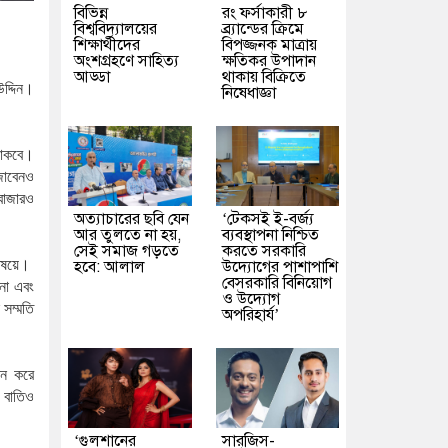
বিভিন্ন
রং ফর্সাকারী ৮
বিশ্ববিদ্যালয়ের
ব্র্যান্ডের ক্রিমে
শিক্ষার্থীদের
বিপজ্জনক মাত্রায়
অংশগ্রহণে সাহিত্য
ক্ষতিকর উপাদান
আড্ডা
থাকায় বিক্রিতে
উদ্দিন।
নিষেধাজ্ঞা
াকবে।
জাবেনও
বাজারও
অত্যাচারের ছবি যেন
‘টেকসই ই-বর্জ্য
আর তুলতে না হয়,
ব্যবস্থাপনা নিশ্চিত
সেই সমাজ গড়তে
করতে সরকারি
বিষয়ে।
হবে: আলাল
উদ্যোগের পাশাপাশি
বেসরকারি বিনিয়োগ
না
এবং
ও উদ্যোগ
সম্মতি
অপরিহার্য’
োন
করে
বাতিও
‘গুলশানের
সারজিস-