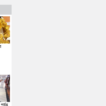
র
্যন্ত