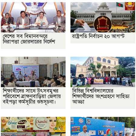
দেশের সব বিমানবন্দরে
রাষ্ট্রপতি নির্বাচন ২০ আগস্ট
নিরাপত্তা জোরদারের নির্দেশ
শিক্ষার্থীদের সাথে উৎসবমুখর
বিভিন্ন বিশ্ববিদ্যালয়ের
পরিবেশে ব্রাক্ষণবাড়িয়া জেলায়
শিক্ষার্থীদের অংশগ্রহণে সাহিত্য
বইপড়া কর্মসূচীর শুভসূচনা।
আড্ডা