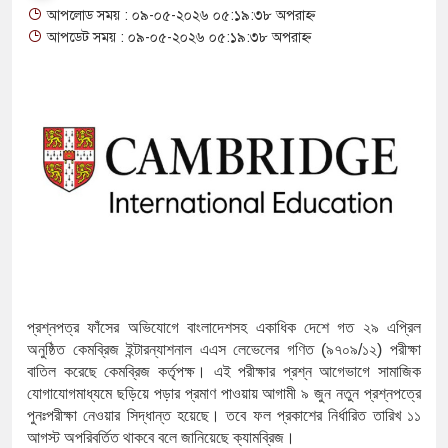
আপলোড সময় : ০৯-০৫-২০২৬ ০৫:১৯:৩৮ অপরাহ্ন
থাকায় বিক্রিতে নিষেধাজ্ঞা
আপডেট সময় : ০৯-০৫-২০২৬ ০৫:১৯:৩৮ অপরাহ্ন
অত্যাচারের ছবি যেন আর তুলতে না হ
আলাল
‘গুলশানের চামেলি’তে ভিন্ন রূপে 
যৌনকর্মীর দালাল চরিত্রে
সারজিস-পাটোয়ারীসহ ১০ জনের বিরুদ
গুলশান থেকে সাবেক মন্ত্রী লতিফ সিদ্দ
‘স্কুটি নাকি গোল্ড?’ ক্যাম্পেইনের ব
প্রশ্নপত্র
ফাঁসের
অভিযোগে
বাংলাদেশসহ
একাধিক
দেশে
গত
২৯
এপ্রিল
অনুষ্ঠিত
কেমব্রিজ
ইন্টারন্যাশনাল
এএস
লেভেলের
গণিত
(
৯৭০৯
/
১২
)
পরীক্ষা
এর ফ্রিডম ব্র্যান্ড, বাড়ল ক্যাম্পেইনের মে
বাতিল
করেছে
কেমব্রিজ
কর্তৃপক্ষ।
এই
পরীক্ষার
প্রশ্ন
আগেভাগে
সামাজিক
যোগাযোগমাধ্যমে
ছড়িয়ে
পড়ার
প্রমাণ
পাওয়ায়
আগামী
৯
জুন
নতুন
প্রশ্নপত্রে
সংবিধান অনুযায়ী যথাসময়ে রাষ্ট্রপতি নি
পুনঃপরীক্ষা
নেওয়ার
সিদ্ধান্ত
হয়েছে।
তবে
ফল
প্রকাশের
নির্ধারিত
তারিখ
১১
আগস্ট
অপরিবর্তিত
থাকবে
বলে
জানিয়েছে
ক্যামব্রিজ।