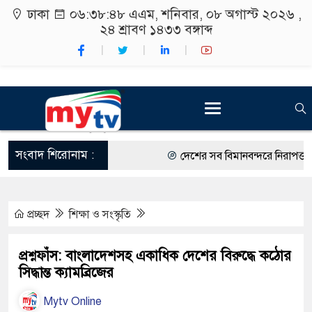
ঢাকা
০৬:৩৮:৪৯ এএম
, শনিবার, ০৮ অগাস্ট ২০২৬ ,
২৪ শ্রাবণ ১৪৩৩
বঙ্গাব্দ
সংবাদ শিরোনাম :
দেশের সব বিমানবন্দরে নিরাপত্তা জোরদ
রাষ্ট্রপতি নির্বাচন ২০ আগস্ট
প্রচ্ছদ
শিক্ষা ও সংস্কৃতি
শিক্ষার্থীদের সাথে উৎসবমুখর পরিবেশ
কর্মসূচীর শুভসূচনা।
প্রশ্নফাঁস: বাংলাদেশসহ একাধিক দেশের বিরুদ্ধে কঠোর
সিদ্ধান্ত ক্যামব্রিজের
বিভিন্ন বিশ্ববিদ্যালয়ের শিক্ষার্থীদের 
Mytv Online
রং ফর্সাকারী ৮ ব্র্যান্ডের ক্রিমে বিপজ