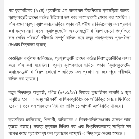
১৫২২ পুলিশ সদস্যকে চাকরিতে পুনর্ব
গত
বৃহস্পতিবার
(
৭
মে
)
প্রকাশিত
এক
হালনাগাদ
বিজ্ঞপ্তিতে
ক্যামব্রিজ
জানায়
,
খিলক্ষেত থানা বিএনপির যুগ্ম আহ্বায়ক
প্রশ্নপত্রটি
তাদের
কঠোর
নীতিমালা
ভঙ্গ
করে
আগেভাগেই
শেয়ার
করা
হয়েছিল।
ফাঁস
হওয়া
প্রশ্ন
ব্যাপকভাবে
ছড়িয়ে
পড়ায়
এই
পরীক্ষার
নির্ভরযোগ্য
ফল
প্রকাশ
দেশের ৬ অঞ্চলে ঝড়ের আভাস
করা
সম্ভব
নয়।
ফলে
‘
ক্যালকুলেটেড
অ্যাসেসমেন্ট
’
বা
বিকল্প
কোনো
পদ্ধতিতে
ফল
তৈরির
পরিবর্তে
পরীক্ষাটি
সম্পূর্ণ
বাতিল
করে
নতুন
প্রশ্নপত্রে
পুনঃপরীক্ষা
সার্ককে আরও গতিশীল করতে চায় বাং
নেওয়ার
সিদ্ধান্ত
হয়েছে।
প্রেমের সম্পর্ক ছিন্ন না করায় মা-ভ
কেমব্রিজ
কর্তৃপক্ষ
জানিয়েছে
,
প্রশ্নপত্রটি
তাদের
কঠোর
নিরাপত্তানীতির
লঙ্ঘন
করে
ফাঁস
করা
হয়েছিল।
প্রশ্ন
ব্যাপকভাবে
ছড়িয়ে
পড়ায়
‘
ক্যালকুলেটেড
প্রধানমন্ত্রীর সঙ্গে নবনিযুক্ত নৌবাহিনী
অ্যাসেসমেন্ট
’
বা
বিকল্প
কোনো
পদ্ধতিতে
ফল
প্রকাশ
না
করে
পুরো
পরীক্ষাই
বাতিল
করা
হয়েছে।
হামের উপসর্গে আরও ৬ প্রাণহানি, সব
নতুন
সিদ্ধান্ত
অনুযায়ী
,
গণিত
(
৯৭০৯
/
১২
)
বিষয়ের
পুনঃপরীক্ষা
আগামী
৯
জুন
অবশেষে পদত্যাগ করলেন ভারতের শিক্ষা
অনুষ্ঠিত
হবে।
এ
জন্য
পরীক্ষার্থী
বা
শিক্ষাপ্রতিষ্ঠানকে
অতিরিক্ত
কোনো
ফি
দিতে
হবে
না।
তবে
ফল
প্রকাশের
নির্ধারিত
তারিখ
১১
আগস্ট
অপরিবর্তিত
থাকবে।
জামায়াত ফেরেশতাদের দল নয়, ভুল হ
ক্যামব্রিজ
জানিয়েছে
,
শিক্ষার্থী
,
অভিভাবক
ও
শিক্ষাপ্রতিষ্ঠানগুলোর
উদ্বেগ
তারা
বুঝতে
পারছে।
ন্যায্য
মূল্যায়ন
নিশ্চিত
করা
এবং
বিশ্ববিদ্যালয়সহ
সংশ্লিষ্ট
সব
পক্ষের
কাছে
গ্রহণযোগ্য
ফল
প্রকাশের
লক্ষ্যেই
এ
সিদ্ধান্ত
নেওয়া
হয়েছে।