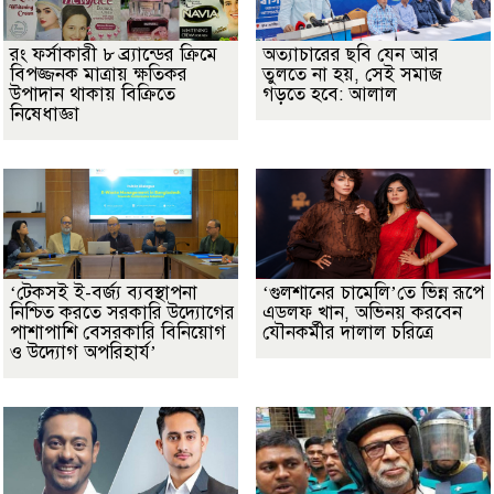
রং ফর্সাকারী ৮ ব্র্যান্ডের ক্রিমে
অত্যাচারের ছবি যেন আর
বিপজ্জনক মাত্রায় ক্ষতিকর
তুলতে না হয়, সেই সমাজ
উপাদান থাকায় বিক্রিতে
গড়তে হবে: আলাল
নিষেধাজ্ঞা
‘টেকসই ই-বর্জ্য ব্যবস্থাপনা
‘গুলশানের চামেলি’তে ভিন্ন রূপে
নিশ্চিত করতে সরকারি উদ্যোগের
এডলফ খান, অভিনয় করবেন
পাশাপাশি বেসরকারি বিনিয়োগ
যৌনকর্মীর দালাল চরিত্রে
ও উদ্যোগ অপরিহার্য’