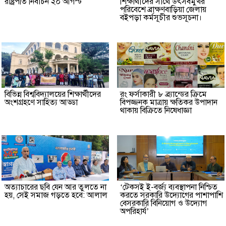
রাষ্ট্রপতি নির্বাচন ২০ আগস্ট
শিক্ষার্থীদের সাথে উৎসবমুখর
পরিবেশে ব্রাক্ষণবাড়িয়া জেলায়
বইপড়া কর্মসূচীর শুভসূচনা।
বিভিন্ন বিশ্ববিদ্যালয়ের শিক্ষার্থীদের
রং ফর্সাকারী ৮ ব্র্যান্ডের ক্রিমে
অংশগ্রহণে সাহিত্য আড্ডা
বিপজ্জনক মাত্রায় ক্ষতিকর উপাদান
থাকায় বিক্রিতে নিষেধাজ্ঞা
অত্যাচারের ছবি যেন আর তুলতে না
‘টেকসই ই-বর্জ্য ব্যবস্থাপনা নিশ্চিত
হয়, সেই সমাজ গড়তে হবে: আলাল
করতে সরকারি উদ্যোগের পাশাপাশি
বেসরকারি বিনিয়োগ ও উদ্যোগ
অপরিহার্য’