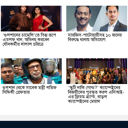
‘গুলশানের চামেলি’তে ভিন্ন রূপে
সারজিস-পাটোয়ারীসহ ১০ জনের
এডলফ খান, অভিনয় করবেন
বিরুদ্ধে থানায় অভিযোগ
যৌনকর্মীর দালাল চরিত্রে
গুলশান থেকে সাবেক মন্ত্রী লতিফ
‘স্কুটি নাকি গোল্ড?’ ক্যাম্পেইনের
সিদ্দিকী গ্রেফতার
বিজয়ীদের পুরস্কৃত করল এসিআই-
এর ফ্রিডম ব্র্যান্ড, বাড়ল
ক্যাম্পেইনের মেয়াদ