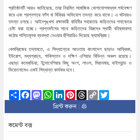
প্রতিষ্ঠানটি
আরও
জানিয়েছে
,
তারা
নিয়মিত
সামাজিক
যোগাযোগমাধ্যম
পর্যবেক্ষণ
করে
এবং
প্রশ্নপত্র
ফাঁস
বা
বিক্রির
অভিযোগ
তদন্ত
করে
থাকে।
এ
ঘটনায়ও
তদন্ত
চলছে।
আইনশৃঙ্খলা
রক্ষাকারী
বাহিনীর
সহায়তায়
জড়িতদের
শনাক্তের
চেষ্টা
করা
হচ্ছে।
প্রশ্নফাঁসের
সাথে
জড়িতদের
বিরুদ্ধে
স্থায়ী
বহিষ্কারসহ
কঠোর
শাস্তিমূলক
ব্যবস্থা
নেওয়ার
হুঁশিয়ারিও
দিয়েছে
ক্যামব্রিজ।
কেমব্রিজের
তথ্যমতে
,
এ
সিদ্ধান্তের
আওতায়
বাংলাদেশ
ছাড়াও
আফ্রিকা
,
ইউরোপ
,
মধ্যপ্রাচ্য
,
পাকিস্তান
ও
দক্ষিণ
এশিয়ার
বিভিন্ন
অঞ্চল
রয়েছে।
এছাড়া
কম্বোডিয়া
,
ইন্দোনেশিয়ার
কিছু
অংশ
,
লাওস
,
মিয়ানমার
,
থাইল্যান্ড
ও
ভিয়েতনামেও
একই
সিদ্ধান্ত
কার্যকর
হবে।
Share
Facebook
Mastodon
WhatsApp
LinkedIn
Pinterest
Threads
Copy
Twitter
Link
প্রিন্ট করুন :
কমেন্ট বক্স