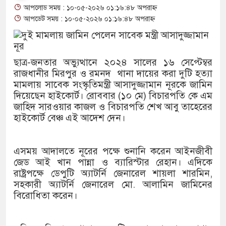
আপলোড সময় : ১০-০৫-২০২৬ ০১:১৬:৪৮ অপরাহ্ন
থাকায় বিক্রিতে নিষেধাজ্ঞা
আপডেট সময় : ১০-০৫-২০২৬ ০১:১৬:৪৮ অপরাহ্ন
অত্যাচারের ছবি যেন আর তুলতে ন
আলাল
ছাত্র-জনতার অভ্যুত্থানে ২০২৪ সালের ১৬ সেপ্টেম্বর
রাজধানীর মিরপুর ও রমনদ থানা দায়ের করা দুটি হত্যা
‘গুলশানের চামেলি’তে ভিন্ন রূ
মামলায় সাবেক সংস্কৃতিমন্ত্রী আসাদুজ্জামান নূরকে জামিন
দিয়েছেন হাইকোর্ট। রোববার (১০ মে) বিচারপতি কে এম
যৌনকর্মীর দালাল চরিত্রে
জাহিদ সারওয়ার কাজল ও বিচারপতি শেখ আবু তাহেরের
হাইকোর্ট বেঞ্চ এই আদেশ দেন।
সারজিস-পাটোয়ারীসহ ১০ জনের বি
গুলশান থেকে সাবেক মন্ত্রী লতিফ স
এসময় আদালতে নূরের পক্ষে শুনানি করেন আইনজীবী
জেড আই খান পান্না ও ব্যারিস্টার রেহান। এদিকে
‘স্কুটি নাকি গোল্ড?’ ক্যাম্পেইনে
রাষ্ট্রপক্ষে ডেপুটি অ্যাটর্নি জেনারেল শায়লা শারমিন,
সহকারী অ্যাটর্নি জেনারেল মো. আলামিন জামিনের
এর ফ্রিডম ব্র্যান্ড, বাড়ল ক্যাম্পেইনে
বিরোধিতা করেন।
সংবিধান অনুযায়ী যথাসময়ে রাষ্ট্রপত