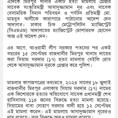
এদিকে মিরপুর থানার একটি হত্যা মামলায় গ্রেপ্তার
১৫২২ পুলিশ সদস্যকে চাকরিতে পু
সাবেক সংস্কৃতিমন্ত্রী আসাদুজ্জামান নূর এবং সাবেক
বেসামরিক বিমান পরিবহন ও পর্যটন প্রতিমন্ত্রী মো.
খিলক্ষেত থানা বিএনপির যুগ্ম আহ্
মাহবুব আলীকে কারাগারে পাঠানোর আদেশ দেন
আদালত। ঢাকার চিফ মেট্রোপলিটন ম্যাজিস্ট্রেট
দেশের ৬ অঞ্চলে ঝড়ের আভাস
(সিএমএম) আদালতের ম্যাজিস্ট্রেট মোশাররফ হোসেন
সার্ককে আরও গতিশীল করতে চায়
আজ এই আদেশ দেন।
প্রেমের সম্পর্ক ছিন্ন না করায় ম
এর আগে, আওয়ামী লীগ সরকার পতনের পর একই
বছরের ১৫ সেপ্টেম্বর রাজধানীর মিরপুর থানায় দায়ের
প্রধানমন্ত্রীর সঙ্গে নবনিযুক্ত নৌবা
করা সিয়াম সরদার (১৭) হত্যা মামলায় বেইলি রোড
থেকে আসাদুজ্জামান নূরকে গ্রেপ্তার করে পুলিশ।
হামের উপসর্গে আরও ৬ প্রাণহানি,
অবশেষে পদত্যাগ করলেন ভারতের শি
মামলার কাগজপত্রের তথ্যমতে, ২০২৪ সালের ১৮ জুলাই
রাজধানীর মিরপুর এলাকায় সিয়াম সরদার (১৭) নামের
জামায়াত ফেরেশতাদের দল নয়, ভ
এক কিশোরকে হত্যার অভিযোগে সাবেক প্রধানমন্ত্রী শেখ
হাসিনাসহ ১১৪ জনের বিরুদ্ধে হত্যা মামলা হয়েছে।
সিয়ামের বাবা সোহাগ সরদার বাদী হয়ে ১২ সেপ্টেম্বর
এই মামলা করেন। এই মামলায় আসাদুজ্জামান নূরেরও
নাম রয়েছে। তার বিরুদ্ধে আরও মামলা রয়েছে।