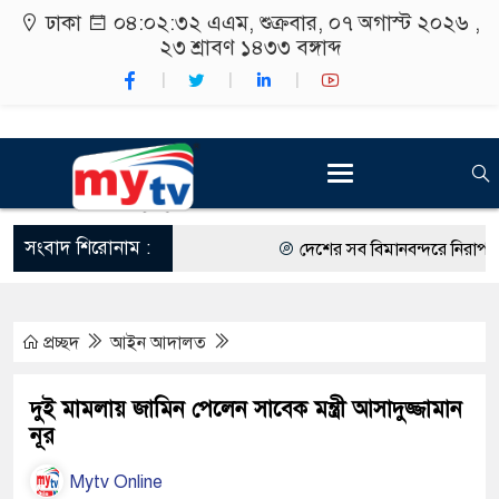
ঢাকা
০৪:০২:৩২ এএম
, শুক্রবার, ০৭ অগাস্ট ২০২৬ ,
২৩ শ্রাবণ ১৪৩৩
বঙ্গাব্দ
সংবাদ শিরোনাম :
দেশের সব বিমানবন্দরে নিরাপত্তা 
রাষ্ট্রপতি নির্বাচন ২০ আগস্ট
প্রচ্ছদ
আইন আদালত
শিক্ষার্থীদের সাথে উৎসবমুখর পরি
কর্মসূচীর শুভসূচনা।
দুই মামলায় জামিন পেলেন সাবেক মন্ত্রী আসাদুজ্জামান
নূর
বিভিন্ন বিশ্ববিদ্যালয়ের শিক্ষার্থী
Mytv Online
রং ফর্সাকারী ৮ ব্র্যান্ডের ক্রিমে 