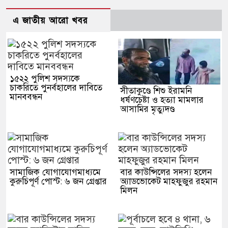
এ জাতীয় আরো খবর
১৫২২ পুলিশ সদস্যকে
চাকরিতে পুনর্বহালের দাবিতে
সীতাকুণ্ডে শিশু ইরামনি
মানববন্ধন
ধর্ষণচেষ্টা ও হত্যা মামলার
আসামির মৃত্যুদণ্ড
সামাজিক যোগাযোগমাধ্যমে
বার কাউন্সিলের সদস্য হলেন
কুরুচিপূর্ণ পোস্ট: ৬ জন গ্রেপ্তার
অ্যাডভোকেট মাহফুজুর রহমান
মিলন