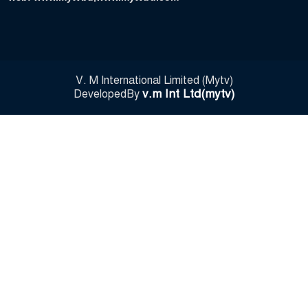
V. M International Limited (Mytv)
v.m Int Ltd(mytv)
DevelopedBy