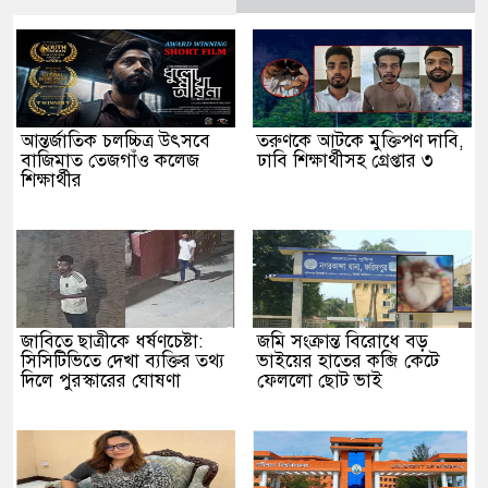
আন্তর্জাতিক চলচ্চিত্র উৎসবে
তরুণকে আটকে মুক্তিপণ দাবি,
বাজিমাত তেজগাঁও কলেজ
ঢাবি শিক্ষার্থীসহ গ্রেপ্তার ৩
শিক্ষার্থীর
জাবিতে ছাত্রীকে ধর্ষণচেষ্টা:
জমি সংক্রান্ত বিরোধে বড়
সিসিটিভিতে দেখা ব্যক্তির তথ্য
ভাইয়ের হাতের কব্জি কেটে
দিলে পুরস্কারের ঘোষণা
ফেললো ছোট ভাই