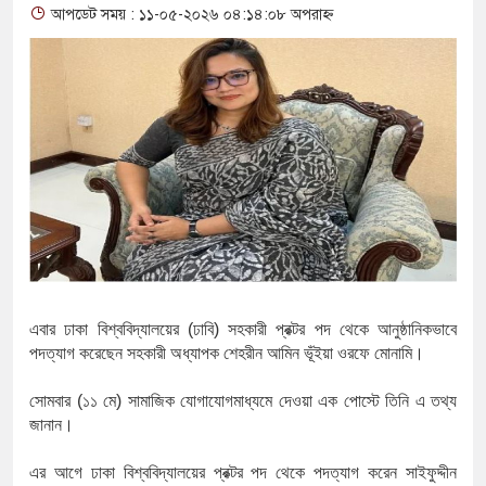
আপডেট সময় : ১১-০৫-২০২৬ ০৪:১৪:০৮ অপরাহ্ন
থাকায় বিক্রিতে নিষেধাজ্ঞা
অত্যাচারের ছবি যেন আর তুলতে না 
আলাল
‘গুলশানের চামেলি’তে ভিন্ন রূপে
যৌনকর্মীর দালাল চরিত্রে
সারজিস-পাটোয়ারীসহ ১০ জনের বিরু
গুলশান থেকে সাবেক মন্ত্রী লতিফ সিদ
এবার
ঢাকা
বিশ্ববিদ্যালয়ের (ঢাবি)
সহকারী
প্রক্টর
পদ
থেকে
আনুষ্ঠানিকভাবে
‘স্কুটি নাকি গোল্ড?’ ক্যাম্পেইনের 
পদত্যাগ
করেছেন
সহকারী
অধ্যাপক
শেহরীন
আমিন
ভূঁইয়া
ওরফে
মোনামি।
এর ফ্রিডম ব্র্যান্ড, বাড়ল ক্যাম্পেইনের ম
সোমবার
(
১১
মে
)
সামাজিক
যোগাযোগমাধ্যমে
দেওয়া
এক
পোস্টে
তিনি
এ
তথ্য
জানান।
সংবিধান অনুযায়ী যথাসময়ে রাষ্ট্রপতি ন
এর
আগে
ঢাকা
বিশ্ববিদ্যালয়ের
প্রক্টর
পদ
থেকে
পদত্যাগ
করেন
সাইফুদ্দীন