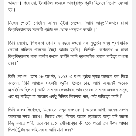
১৫২২ পুলিশ সদস্যকে চাকরিতে পুনর্
আহমদ।
পরে
মো
.
ইসরাফিল
রতনকে
ভারপ্রাপ্ত
প্রক্টর
হিসেবে
নিয়োগ
দেওয়া
হয়।
খিলক্ষেত থানা বিএনপির যুগ্ম আহ্বা
নিজের
পোস্টে
শেহরীন
আমিন
ভূঁইয়া
লেখেন
, ‌‘
আমি
আনুষ্ঠানিকভাবে
ঢাকা
দেশের ৬ অঞ্চলে ঝড়ের আভাস
বিশ্ববিদ্যালয়ের
সহকারী
প্রক্টর
পদ
থেকে
পদত্যাগ
করেছি।
’
সার্ককে আরও গতিশীল করতে চায় ব
তিনি
লেখেন
, ‘
শিক্ষকতা
পেশার
৭
বছরে
কখনো
এক
মুহূর্তের
জন্য
প্রশাসনিক
কোনো
দায়িত্ব
পালনের
ইচ্ছা
আমার
হয়নি।
বিইউপি
,
জগন্নাথ
ও
ঢাকা
প্রেমের সম্পর্ক ছিন্ন না করায় মা-
বিশ্ববিদ্যালয়ে
থাকা
কালীন
কখনো
ভাবিনি
আমি
প্রশাসনিক
কোনো
দায়িত্ব
কখনো
নেব।
’
প্রধানমন্ত্রীর সঙ্গে নবনিযুক্ত নৌবাহিন
তিনি
লেখেন
, ‘
তবে
২৮
আগস্ট
,
২০২৪
এ
যখন
প্রক্টর
স্যার
আমাকে
কল
দিয়ে
হামের উপসর্গে আরও ৬ প্রাণহানি, স
বললেন
,
তিনি
আমাকে
সহকারী
প্রক্টর
হিসেবে
চান
,
আমি
আসলেই
অনেক
এক্সাইটেড
ছিলাম।
আমি
সামান্য
লেকচারার
,
তার
চেয়েও
সামান্য
একজন
মানুষ
,
অবশেষে পদত্যাগ করলেন ভারতের শিক্ষ
এত
বড়
দায়িত্ব
যা
সচরাচর
একটু
সিনিয়র
শিক্ষকরা
পান
,
সেই
দায়িত্বে
আমি
!!’
জামায়াত ফেরেশতাদের দল নয়, ভুল
তিনি
আরও
লিখেছেন
, ‘
একে
তো
নতুন
বাংলাদেশ।
অনেক
আশা
,
অনেক
স্বপ্ন
আমাদের
সবার
চোখে।
নিজের
দেশ
,
নিজের
আলমা
ম্যাটারের
জন্য
যদি
ভালো
কিছু
করতে
পারি
,
তবে
এর
চেয়ে
সৌভাগ্যের
কী
হতে
পারে
!
তার
উপর
আমার
ডিপার্ট্মেন্টের
বড়
ভাই
-
স্যার
,
আমি
মানা
করব
?’