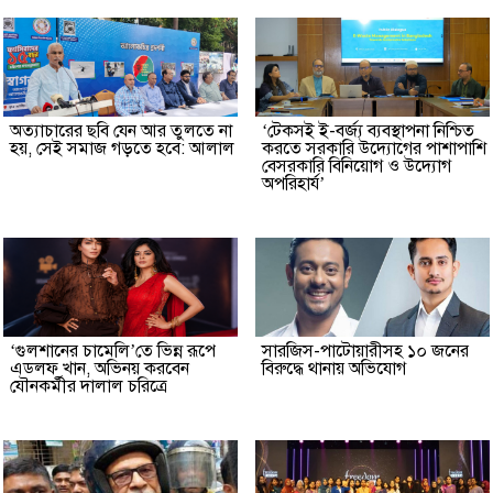
অত্যাচারের ছবি যেন আর তুলতে না
‘টেকসই ই-বর্জ্য ব্যবস্থাপনা নিশ্চিত
হয়, সেই সমাজ গড়তে হবে: আলাল
করতে সরকারি উদ্যোগের পাশাপাশি
বেসরকারি বিনিয়োগ ও উদ্যোগ
অপরিহার্য’
‘গুলশানের চামেলি’তে ভিন্ন রূপে
সারজিস-পাটোয়ারীসহ ১০ জনের
এডলফ খান, অভিনয় করবেন
বিরুদ্ধে থানায় অভিযোগ
যৌনকর্মীর দালাল চরিত্রে