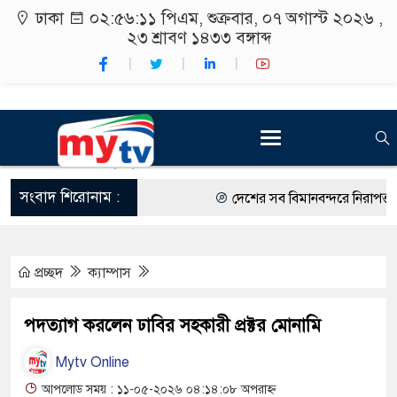
ঢাকা
০২:৫৬:১২ পিএম
, শুক্রবার, ০৭ অগাস্ট ২০২৬ ,
২৩ শ্রাবণ ১৪৩৩
বঙ্গাব্দ
সংবাদ শিরোনাম :
দেশের সব বিমানবন্দরে নিরাপত্তা জো
রাষ্ট্রপতি নির্বাচন ২০ আগস্ট
প্রচ্ছদ
ক্যাম্পাস
শিক্ষার্থীদের সাথে উৎসবমুখর পরিবে
কর্মসূচীর শুভসূচনা।
পদত্যাগ করলেন ঢাবির সহকারী প্রক্টর মোনামি
বিভিন্ন বিশ্ববিদ্যালয়ের শিক্ষার্থীদের
Mytv Online
রং ফর্সাকারী ৮ ব্র্যান্ডের ক্রিমে বি
আপলোড সময় : ১১-০৫-২০২৬ ০৪:১৪:০৮ অপরাহ্ন