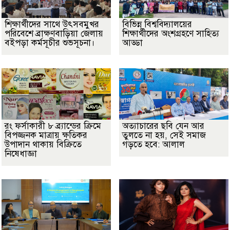
শিক্ষার্থীদের সাথে উৎসবমুখর
বিভিন্ন বিশ্ববিদ্যালয়ের
পরিবেশে ব্রাক্ষণবাড়িয়া জেলায়
শিক্ষার্থীদের অংশগ্রহণে সাহিত্য
বইপড়া কর্মসূচীর শুভসূচনা।
আড্ডা
রং ফর্সাকারী ৮ ব্র্যান্ডের ক্রিমে
অত্যাচারের ছবি যেন আর
বিপজ্জনক মাত্রায় ক্ষতিকর
তুলতে না হয়, সেই সমাজ
উপাদান থাকায় বিক্রিতে
গড়তে হবে: আলাল
নিষেধাজ্ঞা