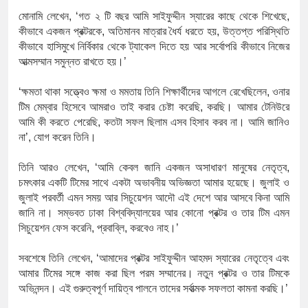
মোনামি
লেখেন
, ‘
গত
২
টি
বছর
আমি
সাইফুদ্দীন
স্যারের
কাছে
থেকে
শিখেছে
,
কীভাবে
একজন
প্রক্টরকে
,
অতিমানব
মাত্রার
ধৈর্য
ধরতে
হয়
,
উত্তপ্ত
পরিস্থিতি
কীভাবে
হাসিমুখে
নির্বিকার
থেকে
ট্যাকেল
দিতে
হয়
আর
সর্বোপরি
কীভাবে
নিজের
আত্মসম্মান
সমুন্নত
রাখতে
হয়।
’
‘
ক্ষমতা
থাকা
সত্ত্বেও
ক্ষমা
ও
মমতায়
তিনি
শিক্ষার্থীদের
আগলে
রেখেছিলেন
,
ওনার
টিম
মেম্বার
হিসেবে
আমরাও
তাই
করার
চেষ্টা
করেছি
,
করছি।
আমার
টেনিউরে
আমি
কী
করতে
পেরেছি
,
কতটা
সফল
ছিলাম
এসব
হিসাব
করব
না।
আমি
জানিও
না
’,
যোগ
করেন
তিনি।
তিনি
আরও
লেখেন
, ‘
আমি
কেবল
জানি
একজন
অসাধারণ
মানুষের
নেতৃত্ব
,
চমৎকার
একটি
টিমের
সাথে
একটা
অভাবনীয়
অভিজ্ঞতা
আমার
হয়েছে।
জুলাই
ও
জুলাই
পরবর্তী
এমন
সময়
আর
সিচুয়েশন
আদৌ
এই
দেশে
আর
আসবে
কিনা
আমি
জানি না।
সম্ভবত
ঢাকা
বিশ্ববিদ্যালয়ের
আর
কোনো
প্রক্টর
ও
তার
টিম
এমন
সিচুয়েশন
ফেস
করেনি
,
প্রবাব্লি
,
করবেও
নাহ।
’
সবশেষে
তিনি
লেখেন
, ‘
আমাদের
প্রক্টর
সাইফুদ্দীন
আহমদ
স্যারের
নেতৃত্বে
এবং
আমার
টিমের
সঙ্গে
কাজ
করা
ছিল
পরম
সম্মানের।
নতুন
প্রক্টর
ও
তার
টিমকে
অভিনন্দন।
এই
গুরুত্বপূর্ণ
দায়িত্ব
পালনে
তাদের
সর্বাত্মক
সফলতা
কামনা
করছি।
’