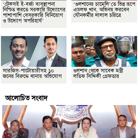
‘টেকসই ই-বর্জ্য ব্যবস্থাপনা
‘গুলশানের চামেলি’তে ভিন্ন রূপে
নিশ্চিত করতে সরকারি উদ্যোগের
এডলফ খান, অভিনয় করবেন
পাশাপাশি বেসরকারি বিনিয়োগ
যৌনকর্মীর দালাল চরিত্রে
ও উদ্যোগ অপরিহার্য’
সারজিস-পাটোয়ারীসহ ১০
গুলশান থেকে সাবেক মন্ত্রী
জনের বিরুদ্ধে থানায় অভিযোগ
লতিফ সিদ্দিকী গ্রেফতার
আলোচিত সংবাদ