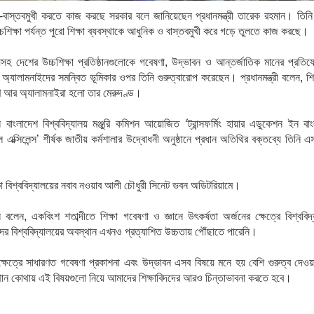
-
বাস্তবমুখী
করতে
কাজ
করছে
সরকার
বলে
জানিয়েছেন
প্রধানমন্ত্রী
তারেক
রহমান।
তিনি
চশিক্ষা
পর্যন্ত
পুরো
শিক্ষা
ব্যবস্থাকে
আধুনিক
ও
বাস্তবমুখী
করে
গড়ে
তুলতে
কাজ
করছে।
লয়সহ
দেশের
উচ্চশিক্ষা
প্রতিষ্ঠানগুলোকে
গবেষণা
,
উদ্ভাবন
ও
আন্তর্জাতিক
মানের
প্রতিয
অ্যালামনাইদের
সমন্বিত
ভূমিকার
ওপর
তিনি
গুরুত্বারোপ
করেছেন।
প্রধানমন্ত্রী
বলেন
,
শি
ণ
আর
অ্যালামনাইরা
হলো
তার
মেরুদণ্ড।
ে
বাংলাদেশ
বিশ্ববিদ্যালয়
মঞ্জুরি
কমিশন
আয়োজিত
‘
ট্রান্সফর্মিং হায়ার এডুকেশন ইন বা
 এক্সিলেন্স
’
শীর্ষক
জাতীয়
কর্মশালার
উদ্বোধনী
অনুষ্ঠানে
প্রধান
অতিথির
বক্তব্যে
তিনি
এ
া
বিশ্ববিদ্যালয়ের
নবাব
নওয়াব
আলী
চৌধুরী
সিনেট
ভবন
অডিটরিয়ামে।
ন
বলেন
,
একবিংশ
শতাব্দীতে
শিক্ষা
গবেষণা
ও
জ্ঞানে
উৎকর্ষতা
অর্জনের
ক্ষেত্রে
বিশ্ববিদ
ের
বিশ্ববিদ্যালয়ের
অবস্থান
এখনও
প্রত্যাশিত
উচ্চতায়
পৌঁছাতে
পারেনি।
ক্ষেত্রে
সাধারণত
গবেষণা
প্রকাশনা
এবং
উদ্ভাবন
এসব
বিষয়ে
মনে
হয়
বেশি
গুরুত্ব
দেওয়
ান
কোথায়
এই
বিষয়গুলো
নিয়ে
আমাদের
শিক্ষাবিদদের
আরও
চিন্তাভাবনা
করতে
হবে।