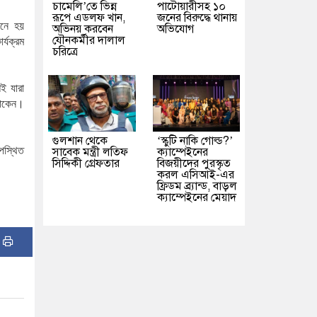
চামেলি’তে ভিন্ন
পাটোয়ারীসহ ১০
রূপে এডলফ খান,
জনের বিরুদ্ধে থানায়
নে
হয়
অভিনয় করবেন
অভিযোগ
যৌনকর্মীর দালাল
ার্যক্রম
চরিত্রে
শই
যারা
াকেন।
গুলশান থেকে
‘স্কুটি নাকি গোল্ড?’
পস্থিত
সাবেক মন্ত্রী লতিফ
ক্যাম্পেইনের
সিদ্দিকী গ্রেফতার
বিজয়ীদের পুরস্কৃত
করল এসিআই-এর
ফ্রিডম ব্র্যান্ড, বাড়ল
ক্যাম্পেইনের মেয়াদ
: