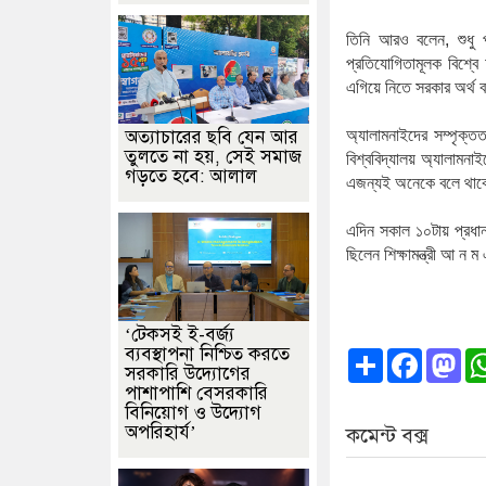
তিনি
আরও
বলেন
,
শুধু
প্রতিযোগিতামূলক
বিশ্বে
এগিয়ে
নিতে
সরকার
অর্থ
ব
অত্যাচারের ছবি যেন আর
অ্যালামনাইদের
সম্পৃক্তত
তুলতে না হয়, সেই সমাজ
বিশ্ববিদ্যালয়
অ্যালামনাই
গড়তে হবে: আলাল
এজন্যই
অনেকে
বলে
থাক
এদিন
সকাল
১০টায়
প্রধান
ছিলেন
শিক্ষামন্ত্রী
আ
ন
ম
‘টেকসই ই-বর্জ্য
ব্যবস্থাপনা নিশ্চিত করতে
Share
Faceb
Ma
সরকারি উদ্যোগের
পাশাপাশি বেসরকারি
বিনিয়োগ ও উদ্যোগ
অপরিহার্য’
কমেন্ট বক্স