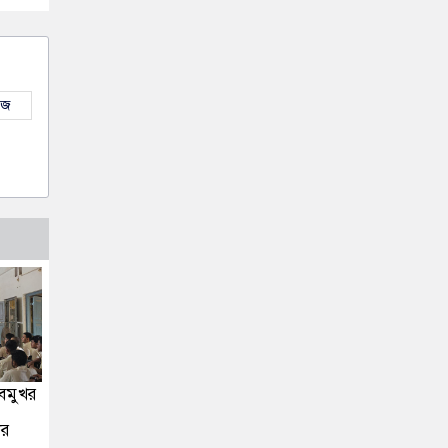
উজ
সবমুখর
ীর