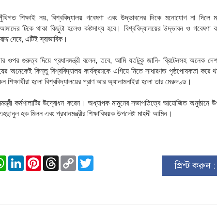
পুঁথিগত
শিক্ষাই
নয়
,
বিশ্ববিদ্যালয়
গবেষণা
এবং
উদ্ভাবনের
দিকে
মনোযোগ
না
দিলে
ম
আমাদের
টিকে
থাকা
কিছুটা
হলেও
কষ্টসাধ্য
হবে।
বিশ্ববিদ্যালয়ের
উদ্ভাবন
ও
গবেষণা
ক
রাদ্দ
দেবে
,
এটিই
স্বাভাবিক।
ার
ওপর
গুরুত্ব
দিয়ে
প্রধানমন্ত্রী
বলেন
,
তবে
,
আমি
যতটুকু
জানি
-
ব্রিটেনসহ
অনেক
দে
য়ের
অনেকেই
কিন্তু
বিশ্ববিদ্যালয়
কার্যক্রমকে
এগিয়ে
নিতে
সাধারণত
পৃষ্ঠপোষকতা
করে
থ
েন
শিক্ষার্থীরা
হলো
বিশ্ববিদ্যালয়ের
প্রাণ
আর
অ্যালামনাইরা
হলো
তার
মেরুদণ্ড।
মন্ত্রী
কর্মশালাটির
উদ্বোধন
করেন।
অধ্যাপক
মামুনের
সভাপতিত্বে
আয়োজিত
অনুষ্ঠানে
উ
এহছানুল
হক
মিলন
এবং
প্রধানমন্ত্রীর
শিক্ষাবিষয়ক
উপদেষ্টা
মাহদী
আমিন।
ook
stodon
WhatsApp
LinkedIn
Pinterest
Threads
Copy
Twitter
প্রিন্ট করুন 
Link