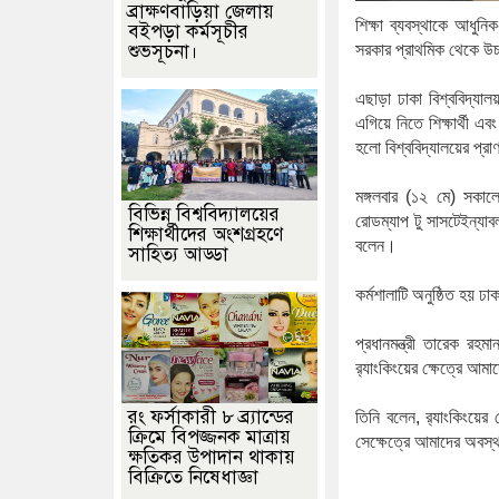
ব্রাক্ষণবাড়িয়া জেলায়
শিক্ষা
ব্যবস্থাকে
আধুনিক
বইপড়া কর্মসূচীর
শুভসূচনা।
সরকার
প্রাথমিক
থেকে
উচ্
এছাড়া
ঢাকা
বিশ্ববিদ্যা
এগিয়ে
নিতে
শিক্ষার্থী
এবং
হলো
বিশ্ববিদ্যালয়ের
প্রা
মঙ্গলবার
(
১২
মে
)
সকাল
বিভিন্ন বিশ্ববিদ্যালয়ের
রোডম্যাপ টু সাসটেইন্যাবল
শিক্ষার্থীদের অংশগ্রহণে
বলেন।
সাহিত্য আড্ডা
কর্মশালাটি
অনুষ্ঠিত
হয়
ঢাক
প্রধানমন্ত্রী
তারেক
রহমা
র‍্যাংকিংয়ের
ক্ষেত্রে
আমাদ
রং ফর্সাকারী ৮ ব্র্যান্ডের
তিনি
বলেন
,
র‍্যাংকিংয়ের
ক্রিমে বিপজ্জনক মাত্রায়
সেক্ষেত্রে
আমাদের
অবস্থ
ক্ষতিকর উপাদান থাকায়
বিক্রিতে নিষেধাজ্ঞা