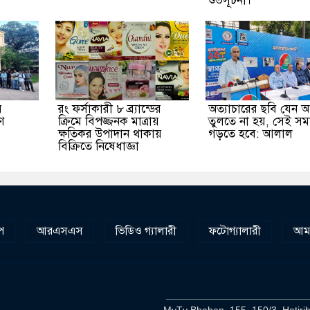
শুভসূচনা।
র
রং ফর্সাকারী ৮ ব্র্যান্ডের
অত্যাচারের ছবি যেন 
ে
ক্রিমে বিপজ্জনক মাত্রায়
তুলতে না হয়, সেই স
ক্ষতিকর উপাদান থাকায়
গড়তে হবে: আলাল
বিক্রিতে নিষেধাজ্ঞা
প
আরএসএস
ভিডিও গ্যালারী
ফটোগ্যালারী
আমা
__________________________