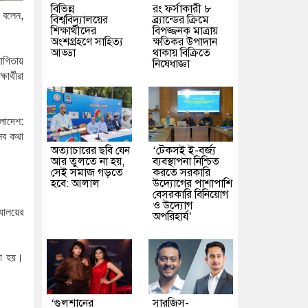
বিভিন্ন
রং ফর্সাকারী ৮
বলেন
,
বিশ্ববিদ্যালয়ের
ব্র্যান্ডের ক্রিমে
শিক্ষার্থীদের
বিপজ্জনক মাত্রায়
অংশগ্রহণে সাহিত্য
ক্ষতিকর উপাদান
আড্ডা
থাকায় বিক্রিতে
োগিতায়
নিষেধাজ্ঞা
ক্ষার্থীরা
ংলাদেশ:
সব
কথা
অত্যাচারের ছবি যেন
‘টেকসই ই-বর্জ্য
আর তুলতে না হয়,
ব্যবস্থাপনা নিশ্চিত
সেই সমাজ গড়তে
করতে সরকারি
হবে: আলাল
উদ্যোগের পাশাপাশি
বেসরকারি বিনিয়োগ
ও উদ্যোগ
্যালয়ের
অপরিহার্য’
া
হয়।
‘গুলশানের
সারজিস-