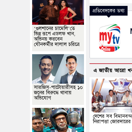
প্রতিবেদকের তথ্য
‘গুলশানের চামেলি’তে
ভিন্ন রূপে এডলফ খান,
অভিনয় করবেন
যৌনকর্মীর দালাল চরিত্রে
এ জাতীয় আরো খ
সারজিস-পাটোয়ারীসহ ১০
জনের বিরুদ্ধে থানায়
অভিযোগ
দেশের সব বিমানবন্
নিরাপত্তা জোরদারের ন