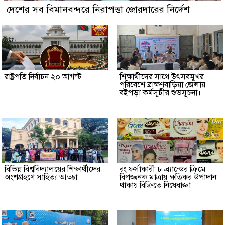
দেশের সব বিমানবন্দরে নিরাপত্তা জোরদারের নির্দেশ
রাষ্ট্রপতি নির্বাচন ২০ আগস্ট
শিক্ষার্থীদের সাথে উৎসবমুখর
পরিবেশে ব্রাক্ষণবাড়িয়া জেলায়
বইপড়া কর্মসূচীর শুভসূচনা।
বিভিন্ন বিশ্ববিদ্যালয়ের শিক্ষার্থীদের
রং ফর্সাকারী ৮ ব্র্যান্ডের ক্রিমে
অংশগ্রহণে সাহিত্য আড্ডা
বিপজ্জনক মাত্রায় ক্ষতিকর উপাদান
থাকায় বিক্রিতে নিষেধাজ্ঞা