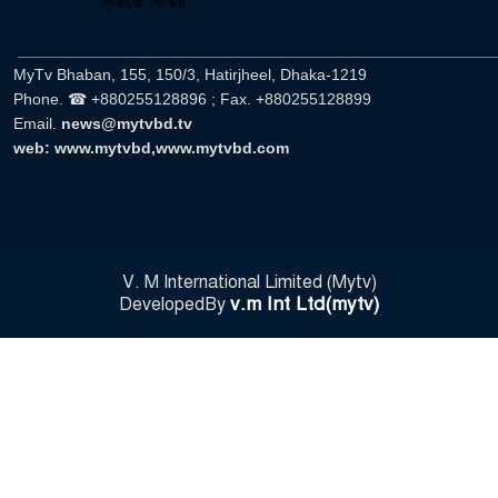
______________________________________________________
MyTv Bhaban, 155, 150/3, Hatirjheel, Dhaka-1219
Phone. ☎ +880255128896 ; Fax. +880255128899
Email.
news@mytvbd.tv
web: www.mytvbd,www.mytvbd.com
V. M International Limited (Mytv)
v.m Int Ltd(mytv)
DevelopedBy