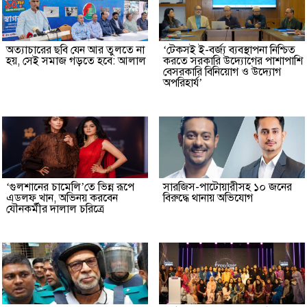
অত্যাচারের ছবি যেন আর তুলতে না
‘টেকসই ই-বর্জ্য ব্যবস্থাপনা নিশ্চিত
হয়, সেই সমাজ গড়তে হবে: আলাল
করতে সরকারি উদ্যোগের পাশাপাশি
বেসরকারি বিনিয়োগ ও উদ্যোগ
অপরিহার্য’
‘গুলশানের চামেলি’তে ভিন্ন রূপে
সারজিস-পাটোয়ারীসহ ১০ জনের
এডলফ খান, অভিনয় করবেন
বিরুদ্ধে থানায় অভিযোগ
যৌনকর্মীর দালাল চরিত্রে