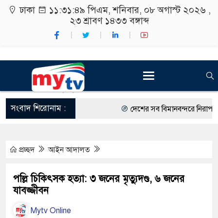
ঢাকা
১১:৩১:৫০ পিএম
, শনিবার, ০৮ অগাস্ট ২০২৬ ,
২৩ শ্রাবণ ১৪৩৩
বঙ্গাব্দ
সংবাদ শিরোনাম :
দেশের সব বিমানবন্দরে নিরাপত্তা জো
রাষ্ট্রপতি নির্বাচন ২০ আগস্ট
প্রচ্ছদ
আইন আদালত
শিক্ষার্থীদের সাথে উৎসবমুখর পরিবে
কর্মসূচীর শুভসূচনা।
পল্লি চিকিৎসক হত্যা: ৩ জনের মৃত্যুদণ্ড, ৬ জনের
যাবজ্জীবন
বিভিন্ন বিশ্ববিদ্যালয়ের শিক্ষার্থীদের
Mytv Online
রং ফর্সাকারী ৮ ব্র্যান্ডের ক্রিমে বি