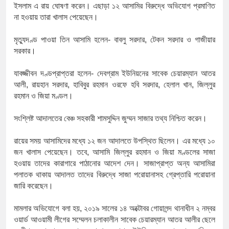
১৫২২ পুলিশ সদস্যকে চাকরিতে পুনর
ইসলাম
এ
রায়
ঘোষণা
করেন।
এছাড়া
১২
আসামির
বিরুদ্ধে
অভিযোগ
প্রমাণিত
না
হওয়ায়
তারা
খালাস
পেয়েছেন।
খিলক্ষেত থানা বিএনপির যুগ্ম আহ্বা
মৃত্যুদণ্ড
পাওয়া
তিন
আসামি
হলেন
-
বাবলু
সরদার
,
টেকন
সরদার
ও
গাজীয়ার
দেশের ৬ অঞ্চলে ঝড়ের আভাস
সরকার।
সার্ককে আরও গতিশীল করতে চায় ব
যাবজ্জীবন
দণ্ডপ্রাপ্তরা
হলেন
-
দেবগ্রাম
ইউনিয়নের
সাবেক
চেয়ারম্যান
আতর
আলী
,
রায়হান
সরদার
,
হাবিবুর
রহমান
ওরফে
হবি
সরদার
,
হেলাল
খান
,
জিল্লুর
প্রেমের সম্পর্ক ছিন্ন না করায় মা-
রহমান
ও
জিয়া
মণ্ডল।
প্রধানমন্ত্রীর সঙ্গে নবনিযুক্ত নৌবাহিন
সংশ্লিষ্ট
আদালতের
বেঞ্চ
সহকারী
শামসুদ্দিন
জুম্মন
সাজার
তথ্য
নিশ্চিত
করেন।
হামের উপসর্গে আরও ৬ প্রাণহানি, স
রায়ের
সময়
আসামিদের
মধ্যে
১২
জন
আদালতে
উপস্থিত
ছিলেন।
এর
মধ্যে
১০
জন
খালাস
পেয়েছেন।
তবে
,
আসামি
জিল্লুর
রহমান
ও
জিয়া
মণ্ডলের
সাজা
অবশেষে পদত্যাগ করলেন ভারতের শিক্
হওয়ায়
তাদের
কারাগারে
পাঠানোর
আদেশ
দেন।
সাজাপ্রাপ্ত
অন্য
আসামিরা
পলাতক
থাকায়
আদালত
তাদের
বিরুদ্ধে
সাজা
পরোয়ানাসহ
গ্রেপ্তারি
পরোয়ানা
জামায়াত ফেরেশতাদের দল নয়, ভুল
জারি
করেছেন।
মামলার
অভিযোগে
বলা
হয়
,
২০১৯
সালের
১৪
অক্টোবর
গোয়ালন্দ
থানাধীন
২
নম্বর
ওয়ার্ড
আওয়ামী
লীগের
সম্মেলন
চলাকালীন
সাবেক
চেয়ারম্যান
আতর
আলীর
ছেলে