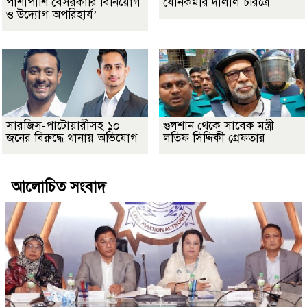
পাশাপাশি বেসরকারি বিনিয়োগ
যৌনকর্মীর দালাল চরিত্রে
ও উদ্যোগ অপরিহার্য’
সারজিস-পাটোয়ারীসহ ১০
গুলশান থেকে সাবেক মন্ত্রী
জনের বিরুদ্ধে থানায় অভিযোগ
লতিফ সিদ্দিকী গ্রেফতার
আলোচিত সংবাদ