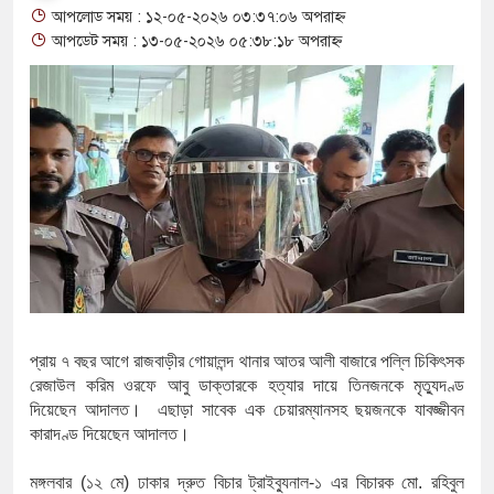
আপলোড সময় : ১২-০৫-২০২৬ ০৩:৩৭:০৬ অপরাহ্ন
থাকায় বিক্রিতে নিষেধাজ্ঞা
আপডেট সময় : ১৩-০৫-২০২৬ ০৫:৩৮:১৮ অপরাহ্ন
অত্যাচারের ছবি যেন আর তুলতে না 
আলাল
‘গুলশানের চামেলি’তে ভিন্ন রূপে
যৌনকর্মীর দালাল চরিত্রে
সারজিস-পাটোয়ারীসহ ১০ জনের বিরু
গুলশান থেকে সাবেক মন্ত্রী লতিফ সিদ
‘স্কুটি নাকি গোল্ড?’ ক্যাম্পেইনের 
প্রায়
৭
বছর
আগে
রাজবাড়ীর
গোয়ালন্দ
থানার
আতর
আলী
বাজারে
পল্লি
চিকিৎসক
রেজাউল
করিম
ওরফে
আবু
ডাক্তারকে
হত্যার
দায়ে
তিনজনকে
মৃত্যুদণ্ড
এর ফ্রিডম ব্র্যান্ড, বাড়ল ক্যাম্পেইনের ম
দিয়েছেন আদালত।
এছাড়া
সাবেক
এক
চেয়ারম্যানসহ
ছয়জনকে
যাবজ্জীবন
কারাদণ্ড
দিয়েছেন
আদালত।
সংবিধান অনুযায়ী যথাসময়ে রাষ্ট্রপতি 
মঙ্গলবার
(
১২
মে
)
ঢাকার
দ্রুত
বিচার
ট্রাইব্যুনাল
-
১
এর
বিচারক
মো
.
রহিবুল