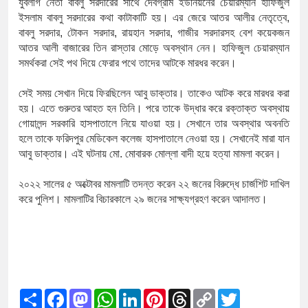
যুবলীগ
নেতা
বাবলু
সরদারের
সাথে
দেবগ্রাম
ইউনিয়নের
চেয়ারম্যান
হাফিজুল
ইসলাম
বাবলু
সরদারের
কথা
কাটাকাটি
হয়।
এর
জেরে
আতর
আলীর
নেতৃত্বে
,
বাবলু
সরদার
,
টোকন
সরদার
,
রায়হান
সরদার
,
গাজীর
সরদারসহ
বেশ
কয়েকজন
আতর
আলী
বাজারের
তিন
রাস্তার
মোড়ে
অবস্থান
নেন।
হাফিজুল
চেয়ারম্যান
সমর্থকরা
সেই
পথ
দিয়ে
ফেরার
পথে
তাদের
আটকে
মারধর
করেন।
সেই
সময়
সেখান
দিয়ে
ফিরছিলেন
আবু
ডাক্তার।
তাকেও
আটক
করে
মারধর
করা
হয়।
এতে
গুরুতর
আহত
হন
তিনি।
পরে
তাকে
উদ্ধার
করে
রক্তাক্ত
অবস্থায়
গোয়ালন্দ
সরকারি
হাসপাতালে
নিয়ে
যাওয়া
হয়।
সেখানে
তার
অবস্থার
অবনতি
হলে
তাকে
ফরিদপুর
মেডিকেল
কলেজ
হাসপাতালে
নেওয়া
হয়।
সেখানেই
মারা
যান
আবু
ডাক্তার।
এই
ঘটনায়
মো
.
মোবারক
মোল্লা
বাদী
হয়ে
হত্যা
মামলা
করেন।
২০২২
সালের
৫
অক্টোবর
মামলাটি
তদন্ত
করেন
২২
জনের
বিরুদ্ধে
চার্জশিট
দাখিল
করে
পুলিশ।
মামলাটির
বিচারকালে
২৯
জনের
সাক্ষ্যগ্রহণ
করেন
আদালত।
Share
Facebook
Mastodon
WhatsApp
LinkedIn
Pinterest
Threads
Copy
Twitter
Link