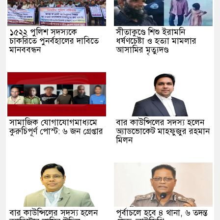
১৫২২ পুলিশ সদস্যকে
সীতাকুণ্ডে শিশু ইরামনি
চাকরিতে পুনর্বহালের দাবিতে
ধর্ষণচেষ্টা ও হত্যা মামলার
মানববন্ধন
আসামির মৃত্যুদণ্ড
সামাজিক যোগাযোগমাধ্যমে
বার কাউন্সিলের সদস্য হলেন
কুরুচিপূর্ণ পোস্ট: ৬ জন গ্রেপ্তার
অ্যাডভোকেট মাহফুজুর রহমান
মিলন
বার কাউন্সিলের সদস্য হলেন
পূর্বাচলে হবে ৪ থানা, ৬ তদন্ত