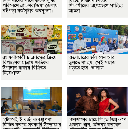
শিক্ষার্থীদের সাথে উৎসবমুখর
বিভিন্ন বিশ্ববিদ্যালয়ের
পরিবেশে ব্রাক্ষণবাড়িয়া জেলায়
শিক্ষার্থীদের অংশগ্রহণে সাহিত্য
বইপড়া কর্মসূচীর শুভসূচনা।
আড্ডা
রং ফর্সাকারী ৮ ব্র্যান্ডের ক্রিমে
অত্যাচারের ছবি যেন আর
বিপজ্জনক মাত্রায় ক্ষতিকর
তুলতে না হয়, সেই সমাজ
উপাদান থাকায় বিক্রিতে
গড়তে হবে: আলাল
নিষেধাজ্ঞা
‘টেকসই ই-বর্জ্য ব্যবস্থাপনা
‘গুলশানের চামেলি’তে ভিন্ন রূপে
নিশ্চিত করতে সরকারি উদ্যোগের
এডলফ খান, অভিনয় করবেন