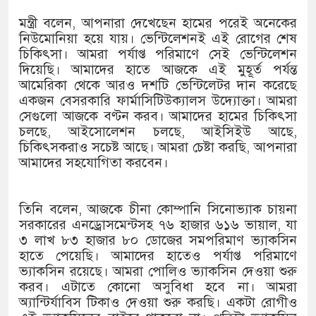
১৫২২ পুলিশ সদস্যকে চাকরিতে পুনর
মন্ত্রী বলেন, আপনারা দেখেছেন হামের পরেই অনেকের
খিলক্ষেত থানা বিএনপির যুগ্ম আহ্বা
নিউমোনিয়া হয়ে যায়। ভেন্টিলেশনই এই রোগের শেষ
চিকিৎসা। আমরা পর্যাপ্ত পরিমাণে সেই ভেন্টিলেশন
দেশের ৬ অঞ্চলে ঝড়ের আভাস
দিয়েছি। আমাদের হাতে আজকে এই মুহূর্ত পর্যন্ত
আমেরিকা থেকে আরও দশটি ভেন্টিলেটর দান করেছে
সার্ককে আরও গতিশীল করতে চায় ব
একজন বেসরকারি ফার্মাসিটিউক্যালস উদ্যােক্তা। আমরা
সেগুলো আজকে বণ্টন করব। আমাদের হামের চিকিৎসা
প্রেমের সম্পর্ক ছিন্ন না করায় মা-
চলছে, আইসোলেশন চলছে, আইসিইউ আছে,
চিকিৎসকরাও সচেষ্ট আছে। আমরা চেষ্টা করছি, আপনারা
প্রধানমন্ত্রীর সঙ্গে নবনিযুক্ত নৌবাহি
আমাদের সহযোগিতা করবেন।
হামের উপসর্গে আরও ৬ প্রাণহানি, 
তিনি বলেন, আজকে চীনা কোম্পানি সিনোভ্যাক চায়না
অবশেষে পদত্যাগ করলেন ভারতের শিক্
সরকারের এনড্রোসমেন্টসহ ৭৬ হাজার ৬১৬ ভায়াল, যা
৩ লাখ ৮৩ হাজার ৮০ ডোজের সমপরিমাণ ভ্যাকসিন
জামায়াত ফেরেশতাদের দল নয়, ভুল
হাতে পেয়েছি। আমাদের হাতেও পর্যাপ্ত পরিমাণে
ভ্যাকসিন রয়েছে। আমরা পোলিও ভ্যাকসিন দেওয়া শুরু
করব। এটাতে কোনো অসুবিধা হবে না। আমরা
অ্যান্টির্যাবিস টিকাও দেওয়া শুরু করছি। একটা রোগীও