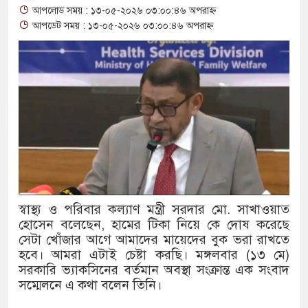
আপলোড সময় : ১৩-০৫-২০২৬ ০৩:০০:৪৬ অপরাহ্ন
থাকায় বিক্রিতে নিষেধাজ্ঞা
আপডেট সময় : ১৩-০৫-২০২৬ ০৩:০০:৪৬ অপরাহ্ন
অত্যাচারের ছবি যেন আর তুলতে না 
আলাল
‘গুলশানের চামেলি’তে ভিন্ন রূপে
যৌনকর্মীর দালাল চরিত্রে
সারজিস-পাটোয়ারীসহ ১০ জনের বিরু
গুলশান থেকে সাবেক মন্ত্রী লতিফ সিদ
স্বাস্থ্য ও পরিবার কল্যাণ মন্ত্রী সরদার মো. সাখাওয়াত
হোসেন বলেছেন, হামের টিকা নিয়ে কে দোষ করেছে
‘স্কুটি নাকি গোল্ড?’ ক্যাম্পেইনের
সেটা খোঁজার আগে আমাদের মায়েদের বুক ভরা রাখতে
এর ফ্রিডম ব্র্যান্ড, বাড়ল ক্যাম্পেইনের 
হবে। আমরা এটাই চেষ্টা করছি। মঙ্গলবার (১৩ মে)
সরকারি ভ্যাকসিনের বর্তমান অবস্থা সংক্রান্ত এক সংবাদ
সংবিধান অনুযায়ী যথাসময়ে রাষ্ট্রপতি 
সম্মেলনে এ কথা বলেন তিনি।