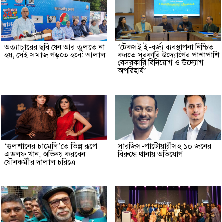
অত্যাচারের ছবি যেন আর তুলতে না
‘টেকসই ই-বর্জ্য ব্যবস্থাপনা নিশ্চিত
হয়, সেই সমাজ গড়তে হবে: আলাল
করতে সরকারি উদ্যোগের পাশাপাশি
বেসরকারি বিনিয়োগ ও উদ্যোগ
অপরিহার্য’
‘গুলশানের চামেলি’তে ভিন্ন রূপে
সারজিস-পাটোয়ারীসহ ১০ জনের
এডলফ খান, অভিনয় করবেন
বিরুদ্ধে থানায় অভিযোগ
যৌনকর্মীর দালাল চরিত্রে