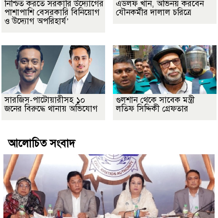
নিশ্চিত করতে সরকারি উদ্যোগের
এডলফ খান, অভিনয় করবেন
পাশাপাশি বেসরকারি বিনিয়োগ
যৌনকর্মীর দালাল চরিত্রে
ও উদ্যোগ অপরিহার্য’
সারজিস-পাটোয়ারীসহ ১০
গুলশান থেকে সাবেক মন্ত্রী
জনের বিরুদ্ধে থানায় অভিযোগ
লতিফ সিদ্দিকী গ্রেফতার
আলোচিত সংবাদ