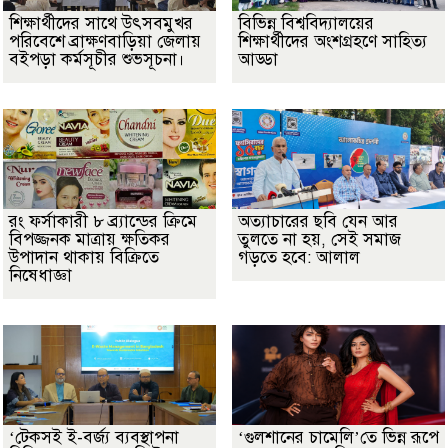
শিক্ষার্থীদের সাথে উৎসবমুখর
বিভিন্ন বিশ্ববিদ্যালয়ের
পরিবেশে ব্রাক্ষণবাড়িয়া জেলায়
শিক্ষার্থীদের অংশগ্রহণে সাহিত্য
বইপড়া কর্মসূচীর শুভসূচনা।
আড্ডা
রং ফর্সাকারী ৮ ব্র্যান্ডের ক্রিমে
অত্যাচারের ছবি যেন আর
বিপজ্জনক মাত্রায় ক্ষতিকর
তুলতে না হয়, সেই সমাজ
উপাদান থাকায় বিক্রিতে
গড়তে হবে: আলাল
নিষেধাজ্ঞা
‘টেকসই ই-বর্জ্য ব্যবস্থাপনা
‘গুলশানের চামেলি’তে ভিন্ন রূপে