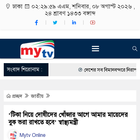
ঢাকা
০২:৩০:০০ এএম
, শনিবার, ০৮ অগাস্ট ২০২৬ ,
২৪ শ্রাবণ ১৪৩৩
বঙ্গাব্দ
সংবাদ শিরোনাম :
দেশের সব বিমানবন্দরে নিরাপত্তা জো
রাষ্ট্রপতি নির্বাচন ২০ আগস্ট
প্রচ্ছদ
জাতীয়
শিক্ষার্থীদের সাথে উৎসবমুখর পরিব
কর্মসূচীর শুভসূচনা।
‘টিকা নিয়ে দোষীদের খোঁজার আগে আমার মায়েদের
বুক ভরা রাখতে হবে’ স্বাস্থ্যমন্ত্রী
বিভিন্ন বিশ্ববিদ্যালয়ের শিক্ষার্থীদের
Mytv Online
রং ফর্সাকারী ৮ ব্র্যান্ডের ক্রিমে বি