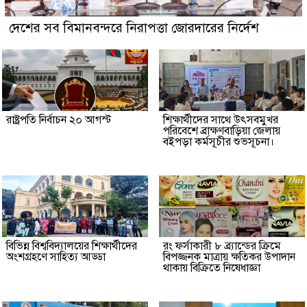
দেশের সব বিমানবন্দরে নিরাপত্তা জোরদারের নির্দেশ
রাষ্ট্রপতি নির্বাচন ২০ আগস্ট
শিক্ষার্থীদের সাথে উৎসবমুখর
পরিবেশে ব্রাক্ষণবাড়িয়া জেলায়
বইপড়া কর্মসূচীর শুভসূচনা।
বিভিন্ন বিশ্ববিদ্যালয়ের শিক্ষার্থীদের
রং ফর্সাকারী ৮ ব্র্যান্ডের ক্রিমে
অংশগ্রহণে সাহিত্য আড্ডা
বিপজ্জনক মাত্রায় ক্ষতিকর উপাদান
থাকায় বিক্রিতে নিষেধাজ্ঞা