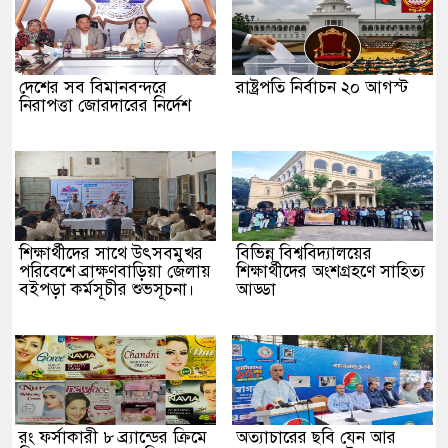
দেশের সব বিমানবন্দরে
রাষ্ট্রপতি নির্বাচন ২০ আগস্ট
নিরাপত্তা জোরদারের নির্দেশ
শিক্ষার্থীদের সাথে উৎসবমুখর
বিভিন্ন বিশ্ববিদ্যালয়ের
পরিবেশে ব্রাক্ষণবাড়িয়া জেলায়
শিক্ষার্থীদের অংশগ্রহণে সাহিত্য
বইপড়া কর্মসূচীর শুভসূচনা।
আড্ডা
রং ফর্সাকারী ৮ ব্র্যান্ডের ক্রিমে
অত্যাচারের ছবি যেন আর