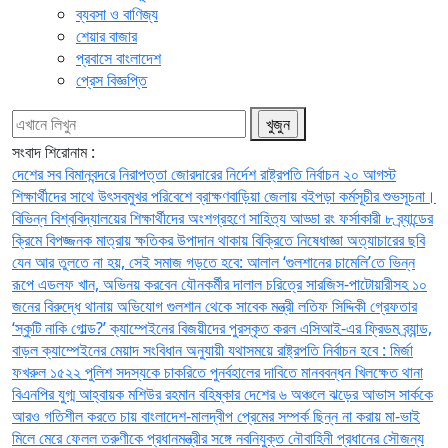
ব্যবসা ও বাণিজ্য
শেয়ার বাজার
প্রবাসে বাংলাদেশ
প্রেস বিজ্ঞপ্তি
সংবাদ শিরোনাম :
দেশের সব বিমানবন্দরে নিরাপত্তা জোরদারের নির্দেশ
রাষ্ট্রপতি নির্বাচন ২০ আগস্ট
শিক্ষার্থীদের সাথে উৎসবমুখর পরিবেশে ব্রাক্ষণবাড়িয়া জেলায় বইপড়া কর্মসূচীর শুভসূচনা।
বিভিন্ন বিশ্ববিদ্যালয়ের শিক্ষার্থীদের অংশগ্রহণে সাহিত্য আড্ডা
রং ফর্সাকারী ৮ ব্র্যান্ডের
ক্রিমে বিপজ্জনক মাত্রায় ক্ষতিকর উপাদান থাকায় বিক্রিতে নিষেধাজ্ঞা
অত্যাচারের ছবি
যেন আর তুলতে না হয়, সেই সমাজ গড়তে হবে: আলাল
‘গুলশানের চামেলি’তে ভিন্ন
রূপে এডলফ খান, অভিনয় করবেন যৌনকর্মীর দালাল চরিত্রে
সারজিস-পাটোয়ারীসহ ১০
জনের বিরুদ্ধে থানায় অভিযোগ
গুলশান থেকে সাবেক মন্ত্রী লতিফ সিদ্দিকী গ্রেফতার
‘স্কুটি নাকি গোল্ড?’ ক্যাম্পেইনের বিজয়ীদের পুরস্কৃত করল এসিআই-এর ফ্রিডম ব্র্যান্ড,
বাড়ল ক্যাম্পেইনের মেয়াদ
সংবিধান অনুযায়ী যথাসময়ে রাষ্ট্রপতি নির্বাচন হবে : মির্জা
ফখরুল
১৫২২ পুলিশ সদস্যকে চাকরিতে পুনর্বহালের দাবিতে মানববন্ধন
খিলক্ষেত থানা
বিএনপির যুগ্ম আহ্বায়ক মশিউর রহমান বহিষ্কার
দেশের ৬ অঞ্চলে ঝড়ের আভাস
সার্ককে
আরও গতিশীল করতে চায় বাংলাদেশ-মালদ্বীপ
প্রেমের সম্পর্ক ছিন্ন না করায় মা-ভাই
মিলে মেরে ফেলল তরুণীকে
প্রধানমন্ত্রীর সঙ্গে নবনিযুক্ত নৌবাহিনী প্রধানের সৌজন্য