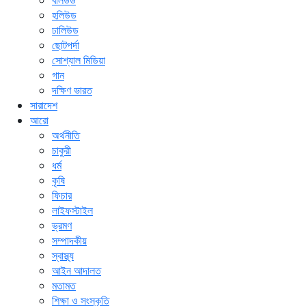
বলিউড
হলিউড
ঢালিউড
ছোটপর্দা
সোশ্যাল মিডিয়া
গান
দক্ষিণ ভারত
সারাদেশ
আরো
অর্থনীতি
চাকুরী
ধর্ম
কৃষি
ফিচার
লাইফস্টাইল
ভ্রমণ
সম্পাদকীয়
স্বাস্থ্য
আইন আদালত
মতামত
শিক্ষা ও সংস্কৃতি