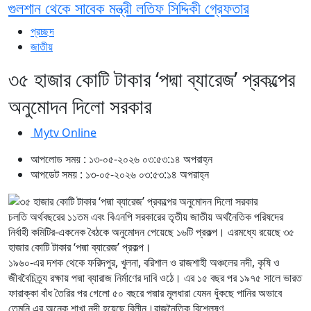
গুলশান থেকে সাবেক মন্ত্রী লতিফ সিদ্দিকী গ্রেফতার
প্রচ্ছদ
জাতীয়
৩৫ হাজার কোটি টাকার ‘পদ্মা ব্যারেজ’ প্রকল্পের
অনুমোদন দিলো সরকার
Mytv Online
আপলোড সময় : ১৩-০৫-২০২৬ ০৩:৫৩:১৪ অপরাহ্ন
আপডেট সময় : ১৩-০৫-২০২৬ ০৩:৫৩:১৪ অপরাহ্ন
চলতি অর্থবছরের ১১তম এবং বিএনপি সরকারের তৃতীয় জাতীয় অর্থনৈতিক পরিষদের
নির্বাহী কমিটির-একনেক বৈঠকে অনুমোদন পেয়েছে ১৬টি প্রকল্প। এরমধ্যে রয়েছে ৩৫
হাজার কোটি টাকার ‘পদ্মা ব্যারেজ’ প্রকল্প।
১৯৬০-এর দশক থেকে ফরিদপুর, খুলনা, বরিশাল ও রাজশাহী অঞ্চলের নদী, কৃষি ও
জীববৈচিত্র্য রক্ষায় পদ্মা ব্যারাজ নির্মাণের দাবি ওঠে। এর ১৫ বছর পর ১৯৭৫ সালে ভারত
ফারাক্কা বাঁধ তৈরির পর গেলো ৫০ বছরে পদ্মার মূলধারা যেমন ধুঁকছে পানির অভাবে
তেমনি এর অনেক শাখা নদী হয়েছে বিলীন।রাজনৈতিক বিশ্লেষণ