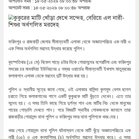
আপলোড সময় : ১৪-০৫-২০২৬ ০৮:০০:৩৮ অপরাহ্ন
আপডেট সময় : ১৪-০৫-২০২৬ ০৮:০০:৩৮ অপরাহ্ন
বিক্রিতে নিষেধাজ্ঞা
অত্যাচারের ছবি যেন আর তুলতে না 
‘গুলশানের চামেলি’তে ভিন্ন রূপে 
ফরিদপুর
ও
রাজবাড়ী
জেলার
সীমান্তবর্তী
এলাকা
থেকে
অজ্ঞাতপরিচয়
এক
নারী
ও
যৌনকর্মীর দালাল চরিত্রে
এক
শিশুর
অর্ধগলিত
মরদেহ
উদ্ধার
করেছে
পুলিশ।
সারজিস-পাটোয়ারীসহ ১০ জনের বিরুদ
বৃহস্পতিবার
(
১৪
মে
)
বিকেল
সাড়ে
৪টার
দিকে
গোয়ালন্দের
বগেরটিলা
এবং
ফরিদপুর
সদরের
চর
মাধবদিয়া
ইউনিয়নের
৫
নম্বর
ওয়ার্ডের
সীমান্তবর্তী
ইখলাস
মাতুব্বরের
গুলশান থেকে সাবেক মন্ত্রী লতিফ সিদ্
কলাবাগান
এলাকা
থেকে
মরদেহ
দুটি
উদ্ধার
করা
হয়।
‘স্কুটি নাকি গোল্ড?’ ক্যাম্পেইনের 
পুলিশ
ও
স্থানীয়
সূত্রে
জানা
গেছে
, ‌
ওই
এলাকার
বাসিন্দা
কুলসুম
বেগম
ছাগল
চরাতে
গিয়ে
কলাবাগানের
পাশে
একটি
কুকুরকে
মাটি
খুঁড়তে
দেখেন।
এতে
তার
ফ্রিডম ব্র্যান্ড, বাড়ল ক্যাম্পেইনের মেয
সন্দেহ
হয়।
এ
সময়
তিনি
কাছে
গিয়ে
দুর্গন্ধ
পান
এবং
মাটির
নিচ
থেকে
মানুষের
পায়ের
গোড়ালি
দেখতে
পান।
পরে
বিষয়টি
স্থানীয়
লোকজনকে
জানালে
তারা
সংবিধান অনুযায়ী যথাসময়ে রাষ্ট্রপতি ন
রাজবাড়ীর
গোয়ালন্দ
থানা
পুলিশ
ও
ফরিদপুর
সদর
থানা
পুলিশকে
খবর
দেয়।
১৫২২ পুলিশ সদস্যকে চাকরিতে পুনর্
খবর
পেয়ে
গোয়ালন্দ
থানা
পুলিশ
ঘটনাস্থল
থেকে
মাটি
খুঁড়ে
অজ্ঞাতপরিচয়ে
এক
নারী
(
৩৫
)
ও
এক
কন্যাশিশুর
(
৪
)
অর্ধগলিত
মরদেহ
উদ্ধার
করে।
এ
সময়