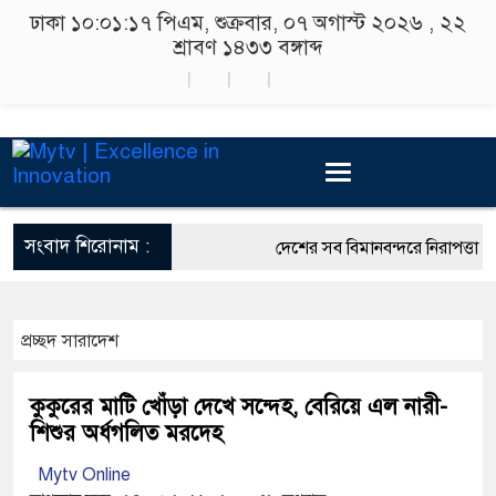
ঢাকা
১০:০১:১৭ পিএম
, শুক্রবার, ০৭ অগাস্ট ২০২৬ ,
২২
শ্রাবণ ১৪৩৩
বঙ্গাব্দ
সংবাদ শিরোনাম :
দেশের সব বিমানবন্দরে নিরাপত্তা জোর
রাষ্ট্রপতি নির্বাচন ২০ আগস্ট
প্রচ্ছদ
সারাদেশ
শিক্ষার্থীদের সাথে উৎসবমুখর পরিবে
কর্মসূচীর শুভসূচনা।
কুকুরের মাটি খোঁড়া দেখে সন্দেহ, বেরিয়ে এল নারী-
শিশুর অর্ধগলিত মরদেহ
বিভিন্ন বিশ্ববিদ্যালয়ের শিক্ষার্থীদের 
Mytv Online
রং ফর্সাকারী ৮ ব্র্যান্ডের ক্রিমে বিপ