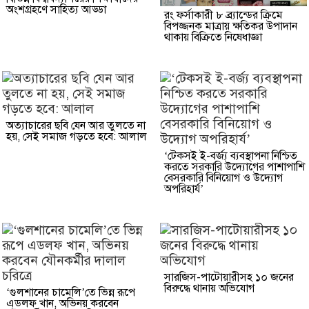
অংশগ্রহণে সাহিত্য আড্ডা
রং ফর্সাকারী ৮ ব্র্যান্ডের ক্রিমে
বিপজ্জনক মাত্রায় ক্ষতিকর উপাদান
থাকায় বিক্রিতে নিষেধাজ্ঞা
অত্যাচারের ছবি যেন আর তুলতে না
হয়, সেই সমাজ গড়তে হবে: আলাল
‘টেকসই ই-বর্জ্য ব্যবস্থাপনা নিশ্চিত
করতে সরকারি উদ্যোগের পাশাপাশি
বেসরকারি বিনিয়োগ ও উদ্যোগ
অপরিহার্য’
সারজিস-পাটোয়ারীসহ ১০ জনের
বিরুদ্ধে থানায় অভিযোগ
‘গুলশানের চামেলি’তে ভিন্ন রূপে
এডলফ খান, অভিনয় করবেন