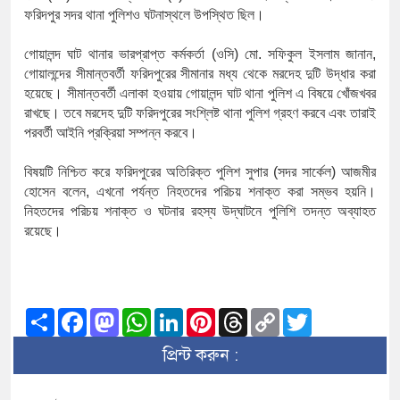
খিলক্ষেত থানা বিএনপির যুগ্ম আহ্বায়
ফরিদপুর
সদর
থানা
পুলিশও
ঘটনাস্থলে
উপস্থিত
ছিল।
দেশের ৬ অঞ্চলে ঝড়ের আভাস
গোয়ালন্দ
ঘাট
থানার
ভারপ্রাপ্ত
কর্মকর্তা
(
ওসি
)
মো
.
সফিকুল
ইসলাম
জানান
,
গোয়ালন্দের
সীমান্তবর্তী
ফরিদপুরের
সীমানার
মধ্য
থেকে
মরদেহ
দুটি
উদ্ধার
করা
সার্ককে আরও গতিশীল করতে চায় বা
হয়েছে।
সীমান্তবর্তী
এলাকা
হওয়ায়
গোয়ালন্দ
ঘাট
থানা
পুলিশ
এ
বিষয়ে
খোঁজখবর
রাখছে।
তবে
মরদেহ
দুটি
ফরিদপুরের
সংশ্লিষ্ট
থানা
পুলিশ
গ্রহণ
করবে
এবং
তারাই
প্রেমের সম্পর্ক ছিন্ন না করায় মা-ভ
পরবর্তী
আইনি
প্রক্রিয়া
সম্পন্ন
করবে।
প্রধানমন্ত্রীর সঙ্গে নবনিযুক্ত নৌবাহিনী
বিষয়টি
নিশ্চিত
করে
ফরিদপুরের
অতিরিক্ত
পুলিশ
সুপার
(
সদর
সার্কেল
)
আজমীর
হোসেন
বলেন
,
এখনো
পর্যন্ত
নিহতদের
পরিচয়
শনাক্ত
করা
সম্ভব
হয়নি।
হামের উপসর্গে আরও ৬ প্রাণহানি, স
নিহতদের
পরিচয়
শনাক্ত
ও
ঘটনার
রহস্য
উদ্
ঘাটনে
পুলিশি
তদন্ত
অব্যাহত
রয়েছে।
অবশেষে পদত্যাগ করলেন ভারতের শিক্ষ
জামায়াত ফেরেশতাদের দল নয়, ভুল 
Share
Facebook
Mastodon
WhatsApp
LinkedIn
Pinterest
Threads
Copy
Twitter
Link
প্রিন্ট করুন :