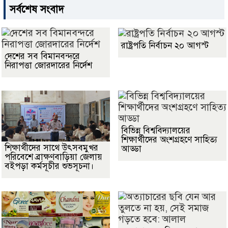
সর্বশেষ সংবাদ
রাষ্ট্রপতি নির্বাচন ২০ আগস্ট
দেশের সব বিমানবন্দরে
নিরাপত্তা জোরদারের নির্দেশ
বিভিন্ন বিশ্ববিদ্যালয়ের
শিক্ষার্থীদের অংশগ্রহণে সাহিত্য
শিক্ষার্থীদের সাথে উৎসবমুখর
আড্ডা
পরিবেশে ব্রাক্ষণবাড়িয়া জেলায়
বইপড়া কর্মসূচীর শুভসূচনা।