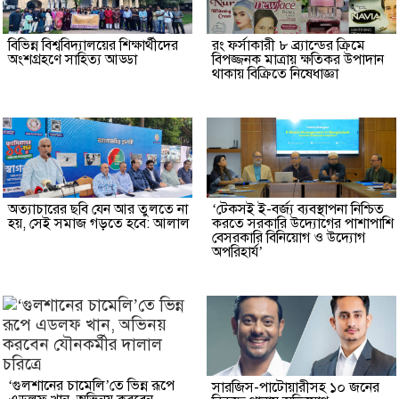
বিভিন্ন বিশ্ববিদ্যালয়ের শিক্ষার্থীদের
রং ফর্সাকারী ৮ ব্র্যান্ডের ক্রিমে
অংশগ্রহণে সাহিত্য আড্ডা
বিপজ্জনক মাত্রায় ক্ষতিকর উপাদান
থাকায় বিক্রিতে নিষেধাজ্ঞা
অত্যাচারের ছবি যেন আর তুলতে না
‘টেকসই ই-বর্জ্য ব্যবস্থাপনা নিশ্চিত
হয়, সেই সমাজ গড়তে হবে: আলাল
করতে সরকারি উদ্যোগের পাশাপাশি
বেসরকারি বিনিয়োগ ও উদ্যোগ
অপরিহার্য’
‘গুলশানের চামেলি’তে ভিন্ন রূপে
সারজিস-পাটোয়ারীসহ ১০ জনের