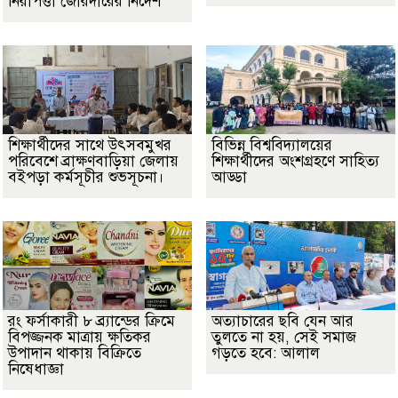
নিরাপত্তা জোরদারের নির্দেশ
শিক্ষার্থীদের সাথে উৎসবমুখর
বিভিন্ন বিশ্ববিদ্যালয়ের
পরিবেশে ব্রাক্ষণবাড়িয়া জেলায়
শিক্ষার্থীদের অংশগ্রহণে সাহিত্য
বইপড়া কর্মসূচীর শুভসূচনা।
আড্ডা
রং ফর্সাকারী ৮ ব্র্যান্ডের ক্রিমে
অত্যাচারের ছবি যেন আর
বিপজ্জনক মাত্রায় ক্ষতিকর
তুলতে না হয়, সেই সমাজ
উপাদান থাকায় বিক্রিতে
গড়তে হবে: আলাল
নিষেধাজ্ঞা