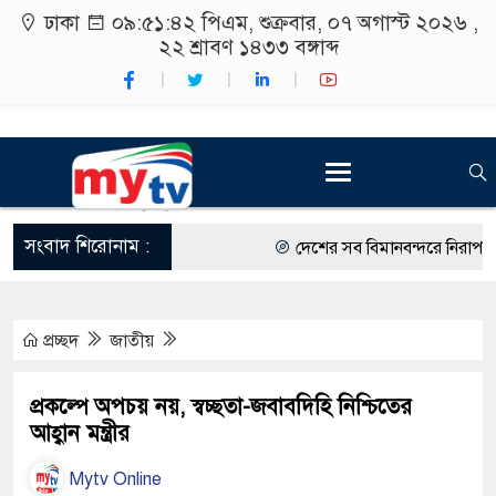
ঢাকা
০৯:৫১:৪৩ পিএম
, শুক্রবার, ০৭ অগাস্ট ২০২৬ ,
২২ শ্রাবণ ১৪৩৩
বঙ্গাব্দ
সংবাদ শিরোনাম :
দেশের সব বিমানবন্দরে নিরাপত্তা জো
রাষ্ট্রপতি নির্বাচন ২০ আগস্ট
প্রচ্ছদ
জাতীয়
শিক্ষার্থীদের সাথে উৎসবমুখর পরিব
কর্মসূচীর শুভসূচনা।
প্রকল্পে অপচয় নয়, স্বচ্ছতা-জবাবদিহি নিশ্চিতের
আহ্বান মন্ত্রীর
বিভিন্ন বিশ্ববিদ্যালয়ের শিক্ষার্থীদে
Mytv Online
রং ফর্সাকারী ৮ ব্র্যান্ডের ক্রিমে বি