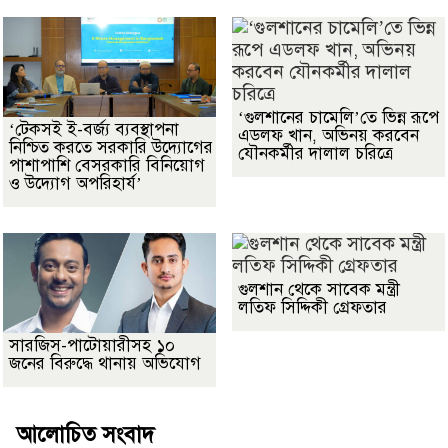
‘গুলশানের চামেলি’তে ভিন্ন রূপে
‘টেকসই ই-বর্জ্য ব্যবস্থাপনা
এডলফ খান, অভিনয় করবেন
নিশ্চিত করতে সরকারি উদ্যোগের
যৌনকর্মীর দালাল চরিত্রে
পাশাপাশি বেসরকারি বিনিয়োগ
ও উদ্যোগ অপরিহার্য’
গুলশান থেকে সাবেক মন্ত্রী
লতিফ সিদ্দিকী গ্রেফতার
সারজিস-পাটোয়ারীসহ ১০
জনের বিরুদ্ধে থানায় অভিযোগ
আলোচিত সংবাদ