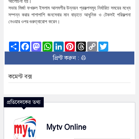
আলোচনা
হয়।
সভায়
মির্জা
ফখরুল
ইসলাম
আলমগীর
উন্নয়ন
প্রকল্পসমূহ
নির্ধারিত
সময়ের
মধ্যে
সম্পন্ন
করার
পাশাপাশি
জনসেবার
মান
বাড়াতে
আধুনিক
ও
টেকসই
পরিকল্পনা
নেওয়ার
ওপর
গুরুত্বারোপ
করেন।
Share
Facebook
Mastodon
WhatsApp
LinkedIn
Pinterest
Threads
Copy
Twitter
Link
প্রিন্ট করুন :
কমেন্ট বক্স
প্রতিবেদকের তথ্য
Mytv Online