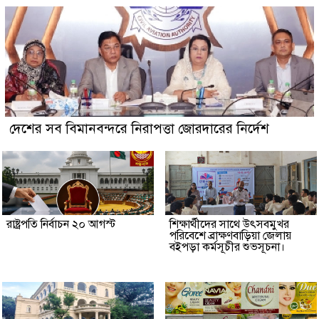
দেশের সব বিমানবন্দরে নিরাপত্তা জোরদারের নির্দেশ
রাষ্ট্রপতি নির্বাচন ২০ আগস্ট
শিক্ষার্থীদের সাথে উৎসবমুখর
পরিবেশে ব্রাক্ষণবাড়িয়া জেলায়
বইপড়া কর্মসূচীর শুভসূচনা।