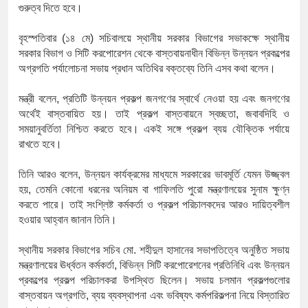
১৫২২ পুলিশ সদস্যকে চাকরিতে পুনর
গুরুত্ব
দিতে
হবে।
খিলক্ষেত থানা বিএনপির যুগ্ম আহ্বা
বৃহস্পতিবার (১৪ মে
)
সচিবালয়ে
স্থানীয়
সরকার
বিভাগের
সভাকক্ষে
স্থানীয়
সরকার
বিভাগ
ও
সিটি
করপোরেশন
থেকে
বাস্তবায়নাধীন
বিভিন্ন
উন্নয়ন
প্রকল্পের
দেশের ৬ অঞ্চলে ঝড়ের আভাস
অগ্রগতি
পর্যালোচনা
সভায়
প্রধান
অতিথির
বক্তব্যে
তিনি
এসব
কথা
বলেন।
সার্ককে আরও গতিশীল করতে চায় ব
মন্ত্রী
বলেন
,
প্রতিটি
উন্নয়ন
প্রকল্প
জনগণের
স্বার্থে
নেওয়া
হয়
এবং
জনগণের
অর্থেই
বাস্তবায়িত
হয়।
তাই
প্রকল্প
বাস্তবায়নে
স্বচ্ছতা
,
জবাবদিহি
ও
প্রেমের সম্পর্ক ছিন্ন না করায় মা
সময়ানুবর্তিতা
নিশ্চিত
করতে
হবে।
একই
সঙ্গে
প্রকল্প
ব্যয়
যৌক্তিক
পর্যায়ে
রাখতে
হবে।
প্রধানমন্ত্রীর সঙ্গে নবনিযুক্ত নৌবাহি
তিনি
আরও
বলেন
,
উন্নয়ন
কার্যক্রমের
মাধ্যমে
সরকারের
ভাবমূর্তি
যেমন
উজ্জ্বল
হামের উপসর্গে আরও ৬ প্রাণহানি, 
হয়
,
তেমনি
কোনো
ধরনের
অনিয়ম
বা
গাফিলতি
পুরো
মন্ত্রণালয়ের
সুনাম
ক্ষুণ্ন
করতে
পারে।
তাই
সংশ্লিষ্ট
কর্মকর্তা
ও
প্রকল্প
পরিচালকদের
আরও
দায়িত্বশীল
অবশেষে পদত্যাগ করলেন ভারতের শিক্
হওয়ার
আহ্বান
জানান
তিনি।
জামায়াত ফেরেশতাদের দল নয়, ভুল
স্থানীয়
সরকার
বিভাগের
সচিব
মো
.
শহীদুল
হাসানের
সভাপতিত্বে
অনুষ্ঠিত
সভায়
মন্ত্রণালয়ের
ঊর্ধ্বতন
কর্মকর্তা
,
বিভিন্ন
সিটি
করপোরেশনের
প্রতিনিধি
এবং
উন্নয়ন
প্রকল্পের
প্রকল্প
পরিচালকরা
উপস্থিত
ছিলেন।
সভায়
চলমান
প্রকল্পগুলোর
বাস্তবায়ন
অগ্রগতি
,
ব্যয়
ব্যবস্থাপনা
এবং
ভবিষ্যৎ
কর্মপরিকল্পনা
নিয়ে
বিস্তারিত