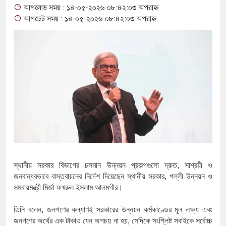
আপলোড সময় : ১৪-০৫-২০২৬ ০৮:৪২:০৩ অপরাহ্ন
থাকায় বিক্রিতে নিষেধাজ্ঞা
আপডেট সময় : ১৪-০৫-২০২৬ ০৮:৪২:০৩ অপরাহ্ন
অত্যাচারের ছবি যেন আর তুলতে না 
আলাল
‘গুলশানের চামেলি’তে ভিন্ন রূপে
যৌনকর্মীর দালাল চরিত্রে
সারজিস-পাটোয়ারীসহ ১০ জনের বির
গুলশান থেকে সাবেক মন্ত্রী লতিফ সিদ
‘স্কুটি নাকি গোল্ড?’ ক্যাম্পেইনের
স্থানীয়
সরকার
বিভাগের
চলমান
উন্নয়ন
প্রকল্পগুলো
দ্রুত
,
সাশ্রয়ী
ও
জনবান্ধবভাবে
বাস্তবায়নের
নির্দেশ
দিয়েছেন
স্থানীয়
সরকার
,
পল্লী
উন্নয়ন
ও
এর ফ্রিডম ব্র্যান্ড, বাড়ল ক্যাম্পেইনের 
সমবায়মন্ত্রী
মির্জা
ফখরুল
ইসলাম
আলমগীর।
সংবিধান অনুযায়ী যথাসময়ে রাষ্ট্রপতি 
তিনি
বলেন
,
জনগণের
কল্যাণই
সরকারের
উন্নয়ন
কর্মকাণ্ডের
মূল
লক্ষ্য
এবং
জনগণের
অর্থের
এক
টাকাও
যেন
অপচয়
না
হয়
,
সেদিকে
সংশ্লিষ্ট
সবাইকে
সর্বোচ্চ