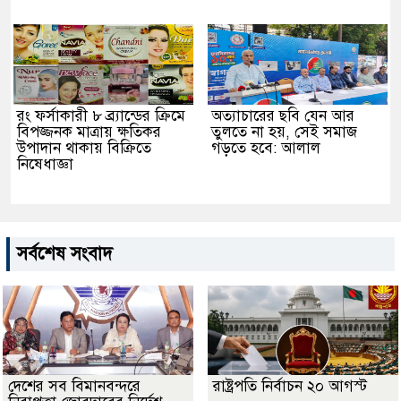
রং ফর্সাকারী ৮ ব্র্যান্ডের ক্রিমে
অত্যাচারের ছবি যেন আর
বিপজ্জনক মাত্রায় ক্ষতিকর
তুলতে না হয়, সেই সমাজ
উপাদান থাকায় বিক্রিতে
গড়তে হবে: আলাল
নিষেধাজ্ঞা
সর্বশেষ সংবাদ
দেশের সব বিমানবন্দরে
রাষ্ট্রপতি নির্বাচন ২০ আগস্ট