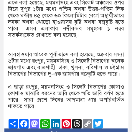
১৫২২ পুলিশ সদস্যকে চাকরিতে পু
এতে বলা হয়েছে, ময়মনসিংহ এবং সিলেট অঞ্চলের ওপর
দিয়ে দুপুর ১টার মধ্যে পশ্চিম অথবা উত্তর-পশ্চিম দিক
খিলক্ষেত থানা বিএনপির যুগ্ম আহ্
থেকে ঘণ্টায় ৪৫ থেকে ৬০ কিলোমিটার বেগে অস্থায়ীভাবে
দমকা অথবা ঝোড়ো হাওয়াসহ বৃষ্টি অথবা বজ্রবৃষ্টি হতে
দেশের ৬ অঞ্চলে ঝড়ের আভাস
পারে। এসব এলাকার নদীবন্দর সমূহকে ১ নম্বর
সতর্কসংকেত দেখাতে বলা হয়েছে।
সার্ককে আরও গতিশীল করতে চায়
প্রেমের সম্পর্ক ছিন্ন না করায় ম
আবহাওয়ার আরেক পূর্বাভাসে বলা হয়েছে, শুক্রবার সন্ধ্যা
৬টার মধ্যে রংপুর, ময়মনসিংহ ও সিলেট বিভাগের অনেক
প্রধানমন্ত্রীর সঙ্গে নবনিযুক্ত নৌবা
জায়গায় এবং রাজশাহী, ঢাকা, খুলনা, বরিশাল ও চট্টগ্রাম
বিভাগের বিভাগের দু-এক জায়গায় বজ্রবৃষ্টি হতে পারে।
হামের উপসর্গে আরও ৬ প্রাণহানি,
এ ছাড়া রংপুর, ময়মনসিংহ ও সিলেট বিভাগের কোথাও
অবশেষে পদত্যাগ করলেন ভারতের শি
কোথাও মাঝারি ধরনের ভারি থেকে অতি ভারি বর্ষণ হতে
পারে। সারা দেশে দিনের তাপমাত্রা প্রায় অপরিবর্তিত
জামায়াত ফেরেশতাদের দল নয়, ভ
থাকতে পারে।
Share
Facebook
Mastodon
WhatsApp
LinkedIn
Pinterest
Threads
Copy
Twitter
Link