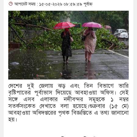
আপডেট সময় : ১৫-০৫-২০২৬ ০৮:৫৯:৫৯ পূর্বাহ্ন
থাকায় বিক্রিতে নিষেধাজ্ঞা
অত্যাচারের ছবি যেন আর তুলতে ন
আলাল
‘গুলশানের চামেলি’তে ভিন্ন রূ
যৌনকর্মীর দালাল চরিত্রে
সারজিস-পাটোয়ারীসহ ১০ জনের বি
দেশের দুই জেলায় ঝড় এবং তিন বিভাগে ভারি
গুলশান থেকে সাবেক মন্ত্রী লতিফ স
বৃষ্টিপাতের পূর্বাভাস দিয়েছে আবহাওয়া অফিস। সেই
সঙ্গে এসব এলাকার নদীবন্দর সমূহকে ১ নম্বর
‘স্কুটি নাকি গোল্ড?’ ক্যাম্পেইনে
সতর্কসংকেত দেখাতে বলা হয়েছে।শুক্রবার (১৫ মে)
আবহাওয়া অধিদপ্তরের পৃথক বিজ্ঞপ্তিতে এ তথ্য জানানো
এর ফ্রিডম ব্র্যান্ড, বাড়ল ক্যাম্পেইনে
হয়।
সংবিধান অনুযায়ী যথাসময়ে রাষ্ট্রপত