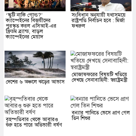
‘স্কুটি নাকি গোল্ড?’
সংবিধান অনুযায়ী যথাসময়ে
ক্যাম্পেইনের বিজয়ীদের
রাষ্ট্রপতি নির্বাচন হবে : মির্জা
পুরস্কৃত করল এসিআই-এর
ফখরুল
ফ্রিডম ব্র্যান্ড, বাড়ল
ক্যাম্পেইনের মেয়াদ
মোজাফফরের বিষয়টি খতিয়ে
দেখছে সেনাবাহিনী: স্বরাষ্ট্রমন্ত্রী
দেশের ৬ অঞ্চলে ঝড়ের আভাস
বন্যার পানিতে ভেসে প্রাণ গেল
তিন শিশুর
বৃহস্পতিবার থেকে আবারও
শুরু হতে পারে অতিভারী বর্ষণ