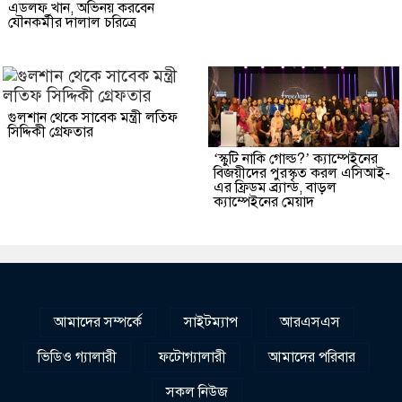
এডলফ খান, অভিনয় করবেন
যৌনকর্মীর দালাল চরিত্রে
গুলশান থেকে সাবেক মন্ত্রী লতিফ
সিদ্দিকী গ্রেফতার
‘স্কুটি নাকি গোল্ড?’ ক্যাম্পেইনের
বিজয়ীদের পুরস্কৃত করল এসিআই-
এর ফ্রিডম ব্র্যান্ড, বাড়ল
ক্যাম্পেইনের মেয়াদ
আমাদের সম্পর্কে
সাইটম্যাপ
আরএসএস
ভিডিও গ্যালারী
ফটোগ্যালারী
আমাদের পরিবার
সকল নিউজ