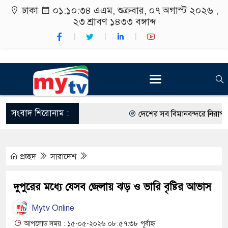
ঢাকা
০১:১০:৩৪ এএম
, শুক্রবার, ০৭ অগাস্ট ২০২৬ ,
২৩ শ্রাবণ ১৪৩৩
বঙ্গাব্দ
সংবাদ শিরোনাম :
দেশের সব বিমানবন্দরে নিরাপত্তা 
রাষ্ট্রপতি নির্বাচন ২০ আগস্ট
প্রচ্ছদ
সারাদেশ
শিক্ষার্থীদের সাথে উৎসবমুখর পরি
কর্মসূচীর শুভসূচনা।
দুপুরের মধ্যে যেসব জেলায় ঝড় ও ভারি বৃষ্টির আভাস
বিভিন্ন বিশ্ববিদ্যালয়ের শিক্ষার্থী
Mytv Online
রং ফর্সাকারী ৮ ব্র্যান্ডের ক্রিমে 
আপলোড সময় : ১৫-০৫-২০২৬ ০৮:৫৭:৩৮ পূর্বাহ্ন