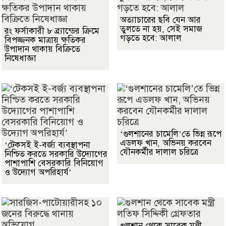
অত্যাচারের ছবি যেন আর
তুলতে না হয়, সেই সমাজ
রং ফর্সাকারী ৮ ব্র্যান্ডের ক্রিমে
গড়তে হবে: আলাল
বিপজ্জনক মাত্রায় ক্ষতিকর
উপাদান থাকায় বিক্রিতে
নিষেধাজ্ঞা
‘গুলশানের চামেলি’তে ভিন্ন রূপে
এডলফ খান, অভিনয় করবেন
‘টেকসই ই-বর্জ্য ব্যবস্থাপনা
যৌনকর্মীর দালাল চরিত্রে
নিশ্চিত করতে সরকারি উদ্যোগের
পাশাপাশি বেসরকারি বিনিয়োগ
ও উদ্যোগ অপরিহার্য’
গুলশান থেকে সাবেক মন্ত্রী