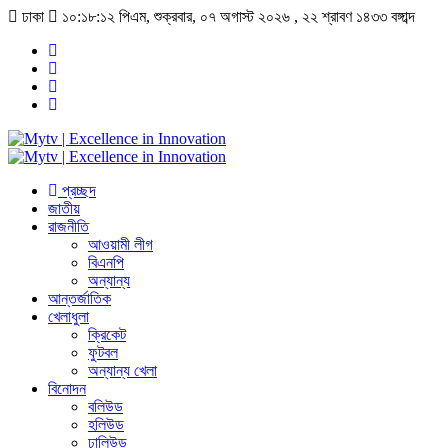
ঢাকা
১০:১৮:১২ পিএম
, শুক্রবার, ০৭ অগাস্ট ২০২৬ ,
২২ শ্রাবণ ১৪৩৩
বঙ্গাব্দ
প্রচ্ছদ
জাতীয়
রাজনীতি
আওয়ামী লীগ
বিএনপি
অন্যান্য
আন্তর্জাতিক
খেলাধুলা
ক্রিকেট
ফুটবল
অন্যান্য খেলা
বিনোদন
বলিউড
হলিউড
ঢালিউড