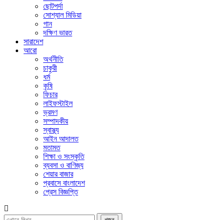
ছোটপর্দা
সোশ্যাল মিডিয়া
গান
দক্ষিণ ভারত
সারাদেশ
আরো
অর্থনীতি
চাকুরী
ধর্ম
কৃষি
ফিচার
লাইফস্টাইল
ভ্রমণ
সম্পাদকীয়
স্বাস্থ্য
আইন আদালত
মতামত
শিক্ষা ও সংস্কৃতি
ব্যবসা ও বাণিজ্য
শেয়ার বাজার
প্রবাসে বাংলাদেশ
প্রেস বিজ্ঞপ্তি