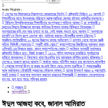
সংবাদ শিরোনাম :
দেশের সব বিমানবন্দরে নিরাপত্তা জোরদারের নির্দেশ
রাষ্ট্রপতি নির্বাচন ২০ আগস্ট
শিক্ষার্থীদের সাথে উৎসবমুখর পরিবেশে ব্রাক্ষণবাড়িয়া জেলায় বইপড়া কর্মসূচীর শুভসূচনা।
বিভিন্ন বিশ্ববিদ্যালয়ের শিক্ষার্থীদের অংশগ্রহণে সাহিত্য আড্ডা
রং ফর্সাকারী ৮
ব্র্যান্ডের ক্রিমে বিপজ্জনক মাত্রায় ক্ষতিকর উপাদান থাকায় বিক্রিতে নিষেধাজ্ঞা
অত্যাচারের ছবি যেন আর তুলতে না হয়, সেই সমাজ গড়তে হবে: আলাল
‘গুলশানের
চামেলি’তে ভিন্ন রূপে এডলফ খান, অভিনয় করবেন যৌনকর্মীর দালাল চরিত্রে
সারজিস-পাটোয়ারীসহ ১০ জনের বিরুদ্ধে থানায় অভিযোগ
গুলশান থেকে সাবেক মন্ত্রী
লতিফ সিদ্দিকী গ্রেফতার
‘স্কুটি নাকি গোল্ড?’ ক্যাম্পেইনের বিজয়ীদের পুরস্কৃত করল
এসিআই-এর ফ্রিডম ব্র্যান্ড, বাড়ল ক্যাম্পেইনের মেয়াদ
সংবিধান অনুযায়ী যথাসময়ে
রাষ্ট্রপতি নির্বাচন হবে : মির্জা ফখরুল
১৫২২ পুলিশ সদস্যকে চাকরিতে পুনর্বহালের
দাবিতে মানববন্ধন
খিলক্ষেত থানা বিএনপির যুগ্ম আহ্বায়ক মশিউর রহমান বহিষ্কার
দেশের ৬ অঞ্চলে ঝড়ের আভাস
সার্ককে আরও গতিশীল করতে চায় বাংলাদেশ-মালদ্বীপ
প্রেমের সম্পর্ক ছিন্ন না করায় মা-ভাই মিলে মেরে ফেলল তরুণীকে
প্রধানমন্ত্রীর
সঙ্গে নবনিযুক্ত নৌবাহিনী প্রধানের সৌজন্য সাক্ষাৎ
হামের উপসর্গে আরও ৬ প্রাণহানি,
সবাই ঢাকার
অবশেষে পদত্যাগ করলেন ভারতের শিক্ষামন্ত্রী
জামায়াত ফেরেশতাদের
দল নয়, ভুল হতে পারে: শফিকুর রহমান
প্রচ্ছদ
আন্তর্জাতিক
ঈদুল আজহা কবে, জানাল আমিরাত