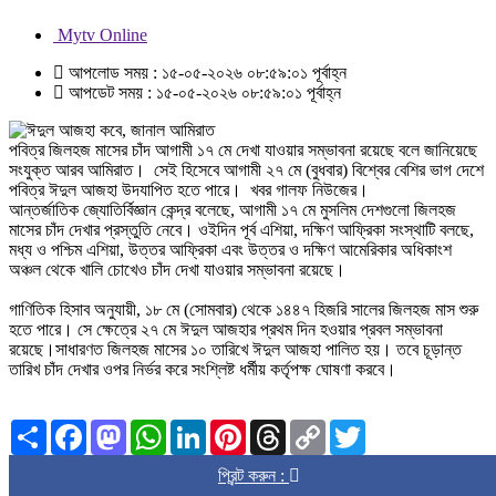
Mytv Online
আপলোড সময় : ১৫-০৫-২০২৬ ০৮:৫৯:০১ পূর্বাহ্ন
আপডেট সময় : ১৫-০৫-২০২৬ ০৮:৫৯:০১ পূর্বাহ্ন
পবিত্র জিলহজ মাসের চাঁদ আগামী ১৭ মে দেখা যাওয়ার সম্ভাবনা রয়েছে বলে জানিয়েছে
সংযুক্ত আরব আমিরাত। সেই হিসেবে আগামী ২৭ মে (বুধবার) বিশ্বের বেশির ভাগ দেশে
পবিত্র ঈদুল আজহা উদযাপিত হতে পারে। খবর গালফ নিউজের।
আন্তর্জাতিক জ্যোতির্বিজ্ঞান কেন্দ্র বলেছে, আগামী ১৭ মে মুসলিম দেশগুলো জিলহজ
মাসের চাঁদ দেখার প্রস্তুতি নেবে। ওইদিন পূর্ব এশিয়া, দক্ষিণ আফ্রিকা সংস্থাটি বলছে,
মধ্য ও পশ্চিম এশিয়া, উত্তর আফ্রিকা এবং উত্তর ও দক্ষিণ আমেরিকার অধিকাংশ
অঞ্চল থেকে খালি চোখেও চাঁদ দেখা যাওয়ার সম্ভাবনা রয়েছে।
গাণিতিক হিসাব অনুযায়ী, ১৮ মে (সোমবার) থেকে ১৪৪৭ হিজরি সালের জিলহজ মাস শুরু
হতে পারে। সে ক্ষেত্রে ২৭ মে ঈদুল আজহার প্রথম দিন হওয়ার প্রবল সম্ভাবনা
রয়েছে।সাধারণত জিলহজ মাসের ১০ তারিখে ঈদুল আজহা পালিত হয়। তবে চূড়ান্ত
তারিখ চাঁদ দেখার ওপর নির্ভর করে সংশ্লিষ্ট ধর্মীয় কর্তৃপক্ষ ঘোষণা করবে।
Share
Facebook
Mastodon
WhatsApp
LinkedIn
Pinterest
Threads
Copy
Twitter
Link
প্রিন্ট করুন :