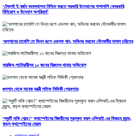
‘টেকসই ই-বর্জ্য ব্যবস্থাপনা নিশ্চিত করতে সরকারি উদ্যোগের পাশাপাশি বেসরকারি
বিনিয়োগ ও উদ্যোগ অপরিহার্য’
‘গুলশানের চামেলি’তে ভিন্ন রূপে এডলফ খান, অভিনয় করবেন যৌনকর্মীর দালাল চরিত্রে
সারজিস-পাটোয়ারীসহ ১০ জনের বিরুদ্ধে থানায় অভিযোগ
গুলশান থেকে সাবেক মন্ত্রী লতিফ সিদ্দিকী গ্রেফতার
‘স্কুটি নাকি গোল্ড?’ ক্যাম্পেইনের বিজয়ীদের পুরস্কৃত করল এসিআই-এর ফ্রিডম ব্র্যান্ড,
বাড়ল ক্যাম্পেইনের মেয়াদ
আমাদের সম্পর্কে