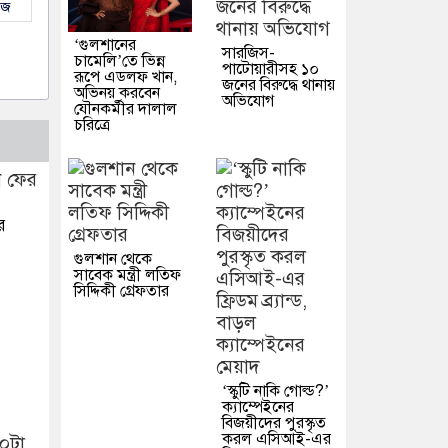
উজ
‘গুলশানের
সারজিস-
চামেলি’তে ভিন্ন
পাটোয়ারীসহ ১০
রূপে এডলফ খান,
জনের বিরুদ্ধে থানায়
অভিনয় করবেন
অভিযোগ
যৌনকর্মীর দালাল
চরিত্রে
র
গুলশান থেকে
সাবেক মন্ত্রী লতিফ
সিদ্দিকী গ্রেফতার
‘স্কুটি নাকি গোল্ড?’
ক্যাম্পেইনের
বিজয়ীদের পুরস্কৃত
করল এসিআই-এর