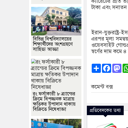
ক্যারেটের প্রতি 
টাকা এবং সনাতন প
ইরান-যুক্তরাষ্ট্র
এরপর মূল্য সমন্বয
বিভিন্ন বিশ্ববিদ্যালয়ের
শিক্ষার্থীদের অংশগ্রহণে
ওয়েবসাইট গোল্ডপ্
সাহিত্য আড্ডা
স্বর্ণের দাম কমে
Share
Faceb
Ma
কমেন্ট বক্স
রং ফর্সাকারী ৮ ব্র্যান্ডের
ক্রিমে বিপজ্জনক মাত্রায়
ক্ষতিকর উপাদান থাকায়
বিক্রিতে নিষেধাজ্ঞা
প্রতিবেদকের তথ্য