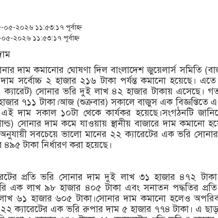
‘স্কুটি নাকি গোল্ড?’ ক্যাম্পে
১৫২২ পুলিশ সদস্যকে চাকরিতে
৫-২০২৬ ১১:৫৩:১৭ পূর্বাহ্ন
৫-২০২৬ ১১:৫৩:১৭ পূর্বাহ্ন
সার্ককে আরও গতিশীল করতে 
প্রধানমন্ত্রীর সঙ্গে নবনিযুক্ত 
নার দাম কমানোর ঘোষণা দিল বাংলাদেশ জুয়েলার্স সমিতি (বা
 দাম সর্বোচ্চ ২ হাজার ২১৬ টাকা পর্যন্ত কমানো হয়েছে। এত
জামায়াত ফেরেশতাদের দল নয়
 ক্যারেট) সোনার ভরি দুই লাখ ৪২ হাজার টাকায় এসেছে। গ
াজার ৭১১ টাকা।আজ (শুক্রবার) সকালে বাজুস এক বিজ্ঞপ্তিতে এ
ন এই দাম সকাল ১০টা থেকে কার্যকর হয়েছে।সংগঠনটি জানিয়
ল্ড) সোনার দাম কমে যাওয়ায় স্থানীয় বাজারে দাম কমানো হয
ম অনুযায়ী সবচেয়ে ভালো মানের ২২ ক্যারেটের এক ভরি সোনা
 ৪৯৫ টাকা নির্ধারণ করা হয়েছে।
ারেটের প্রতি ভরি সোনার দাম দুই লাখ ৩১ হাজার ৪৭২ টাকা
 ভরি এক লাখ ৯৮ হাজার ৪০৫ টাকা এবং সনাতন পদ্ধতির প্রত
লাখ ৬১ হাজার ৬০৫ টাকা।সোনার দাম কমানো হলেও অপরিবর
২২ ক্যারেটের এক ভরি রুপার দাম ৫ হাজার ৭৭৪ টাকা। এ ছাড