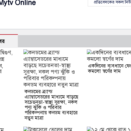
Mytv Online
প্রতিবেদকের সকল নি
বর
ণ,
একদিনের ব্যবধানে ফে
ন
কমলো স্বর্ণের দাম
কনডমের ব্র্যান্ড
এ‍্যাম্বাসেডরের মাধ‍্যমে বাড়ছে
সচেতনতা-স্বাস্থ্য সুরক্ষা, নকল
পণ্য ঝুঁকি ও পরিবার
পরিকল্পনায় কনডম ব্যবহারে
নতুন মাত্রা