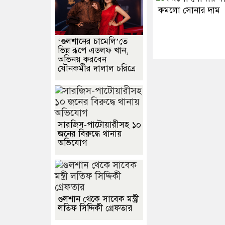
কমলো সোনার দাম
‘গুলশানের চামেলি’তে
ভিন্ন রূপে এডলফ খান,
অভিনয় করবেন
যৌনকর্মীর দালাল চরিত্রে
সারজিস-পাটোয়ারীসহ ১০
জনের বিরুদ্ধে থানায়
অভিযোগ
গুলশান থেকে সাবেক মন্ত্রী
লতিফ সিদ্দিকী গ্রেফতার