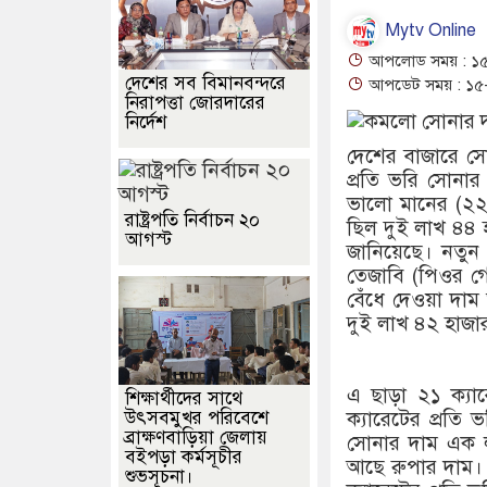
Mytv Online
আপলোড সময় : ১৫-০
দেশের সব বিমানবন্দরে
আপডেট সময় : ১৫-০
নিরাপত্তা জোরদারের
নির্দেশ
দেশের বাজারে সো
প্রতি ভরি সোনার
ভালো মানের (২২
রাষ্ট্রপতি নির্বাচন ২০
ছিল দুই লাখ ৪৪ হ
আগস্ট
জানিয়েছে। নতু
তেজাবি (পিওর গো
বেঁধে দেওয়া দা
দুই লাখ ৪২ হাজার
এ ছাড়া ২১ ক্য
শিক্ষার্থীদের সাথে
উৎসবমুখর পরিবেশে
ক্যারেটের প্রতি
ব্রাক্ষণবাড়িয়া জেলায়
সোনার দাম এক 
বইপড়া কর্মসূচীর
আছে রুপার দাম। 
শুভসূচনা।