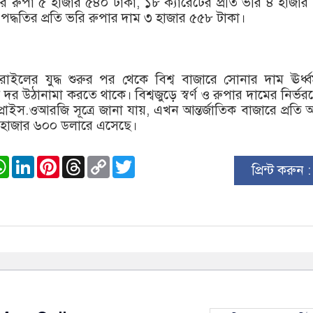
ভরি রুপা ৫ হাজার ৫৪০ টাকা, ১৮ ক্যারেটের প্রতি ভরি ৪ হাজা
দ্ধতির প্রতি ভরি রুপার দাম ৩ হাজার ৫৫৮ টাকা।
-ইসরাইলের যুদ্ধ শুরুর পর থে‌কে বিশ্ব বাজারে সোনার দাম ঊর্ধ্ব
় দর উঠানামা করতে থাকে। বিশ্বজুড়ে স্বর্ণ ও রুপার দামের নির্ভর
রাইস.ওআরজি সূত্রে জানা যায়, এখন আন্তর্জাতিক বাজারে প্রতি 
 ৪ হাজার ৬০০ ডলারে এসেছে।
ook
stodon
WhatsApp
LinkedIn
Pinterest
Threads
Copy
Twitter
প্রিন্ট করুন 
Link