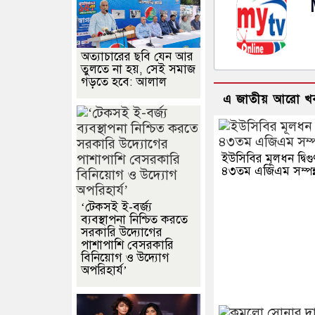
অত্যাচারের ছবি যেন আর
তুলতে না হয়, সেই সমাজ
গড়তে হবে: আলাল
এ জাতীয় আরো খ
ইউসিবির মূলধন দ্বিগু
৪৩তম এজিএম সম্পন্
‘টেকসই ই-বর্জ্য
ব্যবস্থাপনা নিশ্চিত করতে
সরকারি উদ্যোগের
পাশাপাশি বেসরকারি
বিনিয়োগ ও উদ্যোগ
অপরিহার্য’