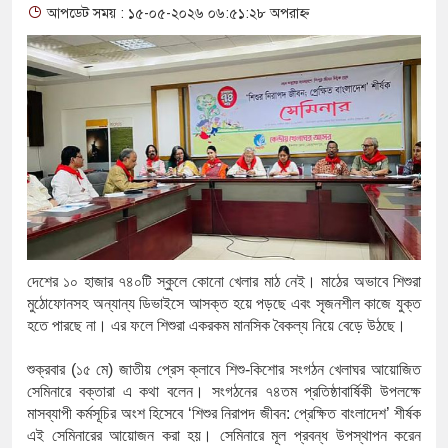
আপডেট সময় : ১৫-০৫-২০২৬ ০৬:৫১:২৮ অপরাহ্ন
থাকায় বিক্রিতে নিষেধাজ্ঞা
অত্যাচারের ছবি যেন আর তুলতে না হ
আলাল
‘গুলশানের চামেলি’তে ভিন্ন রূপে 
যৌনকর্মীর দালাল চরিত্রে
সারজিস-পাটোয়ারীসহ ১০ জনের বিরুদ
দেশের
১০
হাজার
৭৪০টি
স্কুলে
কোনো
খেলার
মাঠ
নেই।
মাঠের
অভাবে
শিশুরা
গুলশান থেকে সাবেক মন্ত্রী লতিফ সিদ্
মুঠোফোনসহ
অন্যান্য
ডিভাইসে
আসক্ত
হয়ে
পড়ছে
এবং
সৃজনশীল
কাজে
যুক্ত
‘স্কুটি নাকি গোল্ড?’ ক্যাম্পেইনের ব
হতে
পারছে
না।
এর
ফলে
শিশুরা
একরকম
মানসিক
বৈকল্য
নিয়ে
বেড়ে
উঠছে।
এর ফ্রিডম ব্র্যান্ড, বাড়ল ক্যাম্পেইনের মে
শুক্রবার (১৫ মে)
জাতীয়
প্রেস ক্লাবে
শিশু
-
কিশোর
সংগঠন
খেলাঘর
আয়োজিত
সেমিনারে
বক্তারা
এ
কথা
বলেন।
সংগঠনের
৭৪তম
প্রতিষ্ঠাবার্ষিকী
উপলক্ষে
সংবিধান অনুযায়ী যথাসময়ে রাষ্ট্রপতি ন
মাসব্যাপী
কর্মসূচির
অংশ
হিসেবে
‘
শিশুর
নিরাপদ
জীবন
:
প্রেক্ষিত
বাংলাদেশ
’
শীর্ষক
এই
সেমিনারের
আয়োজন
করা
হয়।
সেমিনারে
মূল
প্রবন্ধ
উপস্থাপন
করেন