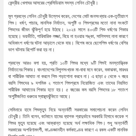
১৫২২ পুলিশ সদস্যকে চাকরিতে পুনর্
কেন্দ্রীয়
খেলাঘর
আসরের
প্রেসিডিয়াম
সদস্য
লেনিন
চৌধুরী।
খিলক্ষেত থানা বিএনপির যুগ্ম আহ্বায়
মূল
প্রবন্ধে
লেনিন
চৌধুরী
উল্লেখ
করেন
,
দেশের
মোট
জনসংখ্যার
এক
-
তৃতীয়াংশ
শিশু।
ধর্ষণ
,
পাচার
,
মানসিক
নির্যাতন
,
অপুষ্টি
ও
শিশুশ্রমের
মতো
নানা
সংকটে
দেশের ৬ অঞ্চলে ঝড়ের আভাস
শিশুদের
জীবন
ঝুঁকিপূর্ণ
হয়ে
উঠছে।
২০২৪
সালে
৪০৩টি
শিশু
ধর্ষণের
শিকার
হয়েছে।
ভয়ভীতি
,
পারিবারিক
লজ্জা
,
বিয়ে
না
হওয়ার
শঙ্কা
,
সালিসসহ
নানা
কারণে
সার্ককে আরও গতিশীল করতে চায় বা
অধিকাংশ
ধর্ষণের
ঘটনা
আড়ালে
থেকে
যায়।
বিশেষ
করে
ছেলেশিশু
ধর্ষণের
বেশির
ভাগ
ঘটনায়
রিপোর্ট
করা
হয়
না।
প্রেমের সম্পর্ক ছিন্ন না করায় মা-ভ
প্রবন্ধে
আরও
বলা
হয়
,
প্রতি
১০টি
শিশুর
মধ্যে
৯টি
শিশুই
মনস্তাত্ত্বিক
প্রধানমন্ত্রীর সঙ্গে নবনিযুক্ত নৌবাহিনী
নির্যাতনের
শিকার।
বাংলাদেশের
বিপুলসংখ্যক
মা
-
বাবা
মনে
করেন
,
বকাঝকা
,
মারধর
বা
শারীরিক
আঘাত
না
করলে
শিশু
পড়াশোনা
করবে
না।
এ
ছাড়া
৫
থেকে
৭
বছর
হামের উপসর্গে আরও ৬ প্রাণহানি, স
বয়সি
শিশুদের
৯
দশমিক
২
শতাংশ
শিশুশ্রমে
নিয়োজিত
এবং
তাদের
নিয়মিত
শারীরিক
আঘাতের
শিকার
হতে
হয়।
৫
বছরের
কম
বয়সি
শিশুদের
১৮
শতাংশ
অবশেষে পদত্যাগ করলেন ভারতের শিক্ষ
অপুষ্টিজনিত
গুরুতর
স্বাস্থ্যঝুঁকিতে
আছে।
জামায়াত ফেরেশতাদের দল নয়, ভুল 
সেমিনারে
হামে
শিশুমৃত্যু
নিয়ে
অন্তর্বর্তী
সরকারের
সমালোচনা
করেন
লেনিন
চৌধুরী।
তিনি
বলেন
,
বর্তমানে
হামের
ব্যাপক
প্রাদুর্ভাবে
সরকারি
হিসাবে
কয়েক
শ
শিশুর
মৃত্যু
হয়েছে
এবং
আক্রান্ত
হয়েছে
অর্ধ
লক্ষাধিক
শিশু।
শুধু
অন্তর্বর্তী
সরকারের
অপরিণামদর্শী
,
কাণ্ডজ্ঞানহীন
কর্মকাণ্ডের
কারণে
এ
রকম
একটি
মানবিক