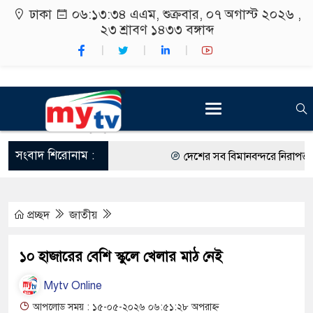
ঢাকা
০৬:১৩:৩৫ এএম
, শুক্রবার, ০৭ অগাস্ট ২০২৬ ,
২৩ শ্রাবণ ১৪৩৩
বঙ্গাব্দ
সংবাদ শিরোনাম :
দেশের সব বিমানবন্দরে নিরাপত্তা জোর
রাষ্ট্রপতি নির্বাচন ২০ আগস্ট
প্রচ্ছদ
জাতীয়
শিক্ষার্থীদের সাথে উৎসবমুখর পরিবেশ
কর্মসূচীর শুভসূচনা।
১০ হাজারের বেশি স্কুলে খেলার মাঠ নেই
বিভিন্ন বিশ্ববিদ্যালয়ের শিক্ষার্থীদের 
Mytv Online
রং ফর্সাকারী ৮ ব্র্যান্ডের ক্রিমে বিপ
আপলোড সময় : ১৫-০৫-২০২৬ ০৬:৫১:২৮ অপরাহ্ন