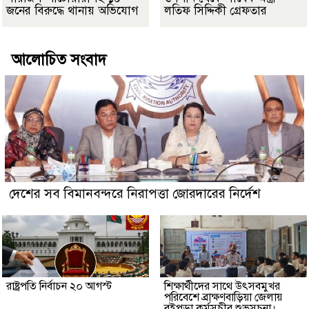
জনের বিরুদ্ধে থানায় অভিযোগ
লতিফ সিদ্দিকী গ্রেফতার
আলোচিত সংবাদ
দেশের সব বিমানবন্দরে নিরাপত্তা জোরদারের নির্দেশ
রাষ্ট্রপতি নির্বাচন ২০ আগস্ট
শিক্ষার্থীদের সাথে উৎসবমুখর
পরিবেশে ব্রাক্ষণবাড়িয়া জেলায়
বইপড়া কর্মসূচীর শুভসূচনা।