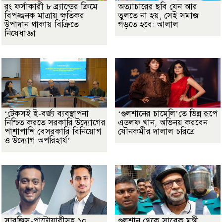
রং ফর্সাকারী ৮ ব্র্যান্ডের ক্রিমে
অত্যাচারের ছবি যেন আর
বিপজ্জনক মাত্রায় ক্ষতিকর
তুলতে না হয়, সেই সমাজ
উপাদান থাকায় বিক্রিতে
গড়তে হবে: আলাল
নিষেধাজ্ঞা
‘টেকসই ই-বর্জ্য ব্যবস্থাপনা
‘গুলশানের চামেলি’তে ভিন্ন রূপে
নিশ্চিত করতে সরকারি উদ্যোগের
এডলফ খান, অভিনয় করবেন
পাশাপাশি বেসরকারি বিনিয়োগ
যৌনকর্মীর দালাল চরিত্রে
ও উদ্যোগ অপরিহার্য’
সারজিস-পাটোয়ারীসহ ১০
গুলশান থেকে সাবেক মন্ত্রী