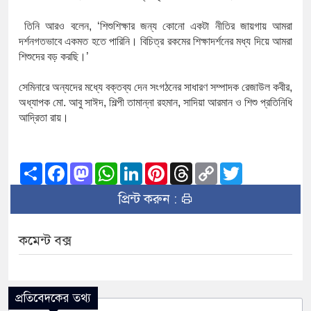
তিনি
আরও
বলেন
, ‘
শিশুশিক্ষার
জন্য
কোনো
একটা
নীতির
জায়গায়
আমরা
দর্শনগতভাবে
একমত
হতে
পারিনি।
বিচিত্র
রকমের
শিক্ষাদর্শনের
মধ্য
দিয়ে
আমরা
শিশুদের
বড়
করছি।
’
সেমিনারে
অন্যদের
মধ্যে
বক্তব্য
দেন
সংগঠনের
সাধারণ
সম্পাদক
রেজাউল
কবীর
,
অধ্যাপক
মো
.
আবু
সাঈদ
,
শিল্পী
তামান্না
রহমান
,
সাদিয়া
আরমান
ও
শিশু
প্রতিনিধি
আদ্রিতা
রায়।
Share
Facebook
Mastodon
WhatsApp
LinkedIn
Pinterest
Threads
Copy
Twitter
Link
প্রিন্ট করুন :
কমেন্ট বক্স
প্রতিবেদকের তথ্য