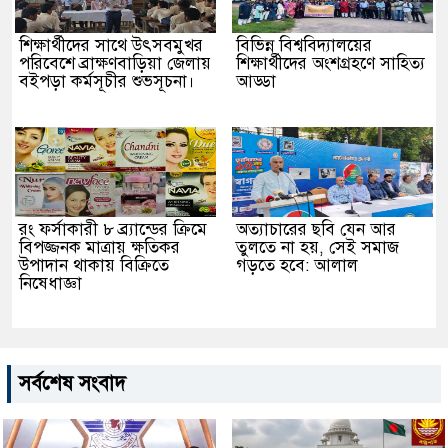
শিক্ষার্থীদের সাথে উৎসবমুখর
বিভিন্ন বিশ্ববিদ্যালয়ের
পরিবেশে ব্রাক্ষণবাড়িয়া জেলায়
শিক্ষার্থীদের অংশগ্রহণে সাহিত্য
বইপড়া কর্মসূচীর শুভসূচনা।
আড্ডা
রং ফর্সাকারী ৮ ব্র্যান্ডের ক্রিমে
অত্যাচারের ছবি যেন আর
বিপজ্জনক মাত্রায় ক্ষতিকর
তুলতে না হয়, সেই সমাজ
উপাদান থাকায় বিক্রিতে
গড়তে হবে: আলাল
নিষেধাজ্ঞা
সর্বশেষ সংবাদ