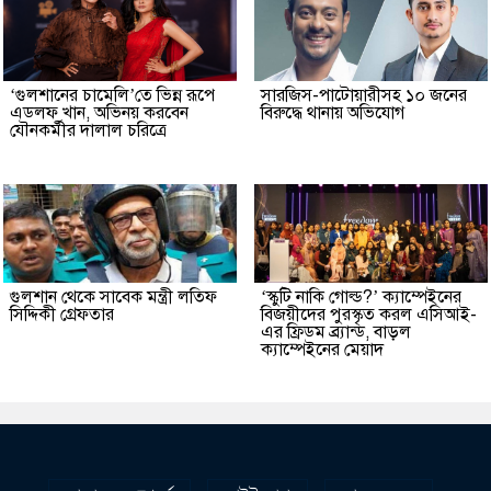
‘গুলশানের চামেলি’তে ভিন্ন রূপে
সারজিস-পাটোয়ারীসহ ১০ জনের
এডলফ খান, অভিনয় করবেন
বিরুদ্ধে থানায় অভিযোগ
যৌনকর্মীর দালাল চরিত্রে
গুলশান থেকে সাবেক মন্ত্রী লতিফ
‘স্কুটি নাকি গোল্ড?’ ক্যাম্পেইনের
সিদ্দিকী গ্রেফতার
বিজয়ীদের পুরস্কৃত করল এসিআই-
এর ফ্রিডম ব্র্যান্ড, বাড়ল
ক্যাম্পেইনের মেয়াদ