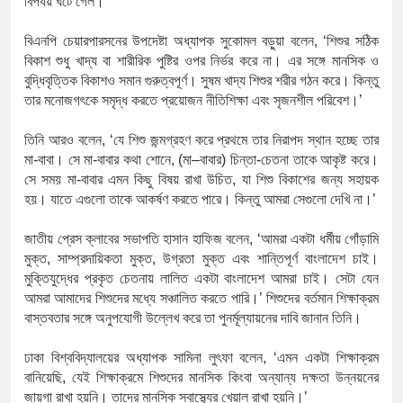
বিপর্যয়
ঘটে
গেল।
বিএনপি
চেয়ারপারসনের
উপদেষ্টা
অধ্যাপক
সুকোমল
বড়ুয়া
বলেন
, ‘
শিশুর
সঠিক
বিকাশ
শুধু
খাদ্য
বা
শারীরিক
পুষ্টির
ওপর
নির্ভর
করে
না।
এর
সঙ্গে
মানসিক
ও
বুদ্ধিবৃত্তিক
বিকাশও
সমান
গুরুত্বপূর্ণ।
সুষম
খাদ্য
শিশুর
শরীর
গঠন
করে।
কিন্তু
তার
মনোজগৎকে
সমৃদ্ধ
করতে
প্রয়োজন
নীতিশিক্ষা
এবং
সৃজনশীল
পরিবেশ।
’
তিনি
আরও
বলেন
, ‘
যে
শিশু
জন্মগ্রহণ
করে
প্রথমে
তার
নিরাপদ
স্থান
হচ্ছে
তার
মা
-
বাবা।
সে
মা
-
বাবার
কথা
শোনে
, (
মা
–
বাবার
)
চিন্তা
-
চেতনা
তাকে
আকৃষ্ট
করে।
সে
সময়
মা
-
বাবার
এমন
কিছু
বিষয়
রাখা
উচিত
,
যা
শিশু
বিকাশের
জন্য
সহায়ক
হয়।
যাতে
এগুলো
তাকে
আকর্ষণ
করতে
পারে।
কিন্তু
আমরা
সেগুলো
দেখি
না।
’
জাতীয়
প্রেস ক্লাবের
সভাপতি
হাসান
হাফিজ
বলেন
, ‘
আমরা
একটা
ধর্মীয়
গোঁড়ামি
মুক্ত
,
সাম্প্রদায়িকতা
মুক্ত
,
উগ্রতা
মুক্ত
এবং
শান্তিপূর্ণ
বাংলাদেশ
চাই।
মুক্তিযুদ্ধের
প্রকৃত
চেতনায়
লালিত
একটা
বাংলাদেশ
আমরা
চাই।
সেটা
যেন
আমরা
আমাদের
শিশুদের
মধ্যে
সঞ্চালিত
করতে
পারি।
’
শিশুদের
বর্তমান
শিক্ষাক্রম
বাস্তবতার
সঙ্গে
অনুপযোগী
উল্লেখ
করে
তা
পুনর্মূল্যায়নের
দাবি
জানান
তিনি।
ঢাকা
বিশ্ববিদ্যালয়ের
অধ্যাপক
সামিনা
লুৎফা
বলেন
, ‘
এমন
একটা
শিক্ষাক্রম
বানিয়েছি
,
যেই
শিক্ষাক্রমে
শিশুদের
মানসিক
কিংবা
অন্যান্য
দক্ষতা
উন্নয়নের
জায়গা
রাখা
হয়নি।
তাদের
মানসিক
স্বাস্থ্যের
খেয়াল
রাখা
হয়নি।
’