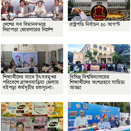
দেশের সব বিমানবন্দরে
রাষ্ট্রপতি নির্বাচন ২০ আগস্ট
নিরাপত্তা জোরদারের নির্দেশ
শিক্ষার্থীদের সাথে উৎসবমুখর
বিভিন্ন বিশ্ববিদ্যালয়ের
পরিবেশে ব্রাক্ষণবাড়িয়া জেলায়
শিক্ষার্থীদের অংশগ্রহণে সাহিত্য
বইপড়া কর্মসূচীর শুভসূচনা।
আড্ডা