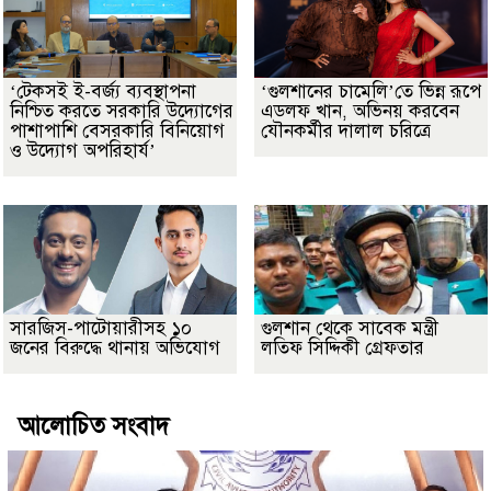
‘টেকসই ই-বর্জ্য ব্যবস্থাপনা
‘গুলশানের চামেলি’তে ভিন্ন রূপে
নিশ্চিত করতে সরকারি উদ্যোগের
এডলফ খান, অভিনয় করবেন
পাশাপাশি বেসরকারি বিনিয়োগ
যৌনকর্মীর দালাল চরিত্রে
ও উদ্যোগ অপরিহার্য’
সারজিস-পাটোয়ারীসহ ১০
গুলশান থেকে সাবেক মন্ত্রী
জনের বিরুদ্ধে থানায় অভিযোগ
লতিফ সিদ্দিকী গ্রেফতার
আলোচিত সংবাদ