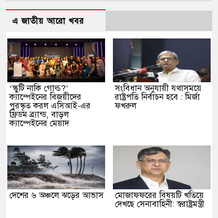
এ জাতীয় আরো খবর
‘স্কুটি নাকি গোল্ড?’
সংবিধান অনুযায়ী যথাসময়ে
ক্যাম্পেইনের বিজয়ীদের
রাষ্ট্রপতি নির্বাচন হবে : মির্জা
পুরস্কৃত করল এসিআই-এর
ফখরুল
ফ্রিডম ব্র্যান্ড, বাড়ল
ক্যাম্পেইনের মেয়াদ
দেশের ৬ অঞ্চলে ঝড়ের আভাস
মোজাফফরের বিষয়টি খতিয়ে
দেখছে সেনাবাহিনী: স্বরাষ্ট্রমন্ত্রী