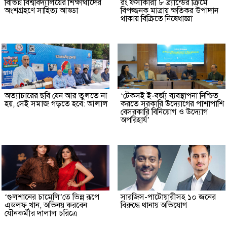
বিভিন্ন বিশ্ববিদ্যালয়ের শিক্ষার্থীদের
রং ফর্সাকারী ৮ ব্র্যান্ডের ক্রিমে
অংশগ্রহণে সাহিত্য আড্ডা
বিপজ্জনক মাত্রায় ক্ষতিকর উপাদান
থাকায় বিক্রিতে নিষেধাজ্ঞা
অত্যাচারের ছবি যেন আর তুলতে না
‘টেকসই ই-বর্জ্য ব্যবস্থাপনা নিশ্চিত
হয়, সেই সমাজ গড়তে হবে: আলাল
করতে সরকারি উদ্যোগের পাশাপাশি
বেসরকারি বিনিয়োগ ও উদ্যোগ
অপরিহার্য’
‘গুলশানের চামেলি’তে ভিন্ন রূপে
সারজিস-পাটোয়ারীসহ ১০ জনের
এডলফ খান, অভিনয় করবেন
বিরুদ্ধে থানায় অভিযোগ
যৌনকর্মীর দালাল চরিত্রে