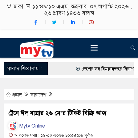
ঢাকা
১১:৪৯:১১ এএম
, শুক্রবার, ০৭ অগাস্ট ২০২৬ ,
২৩ শ্রাবণ ১৪৩৩
বঙ্গাব্দ
সংবাদ শিরোনাম :
দেশের সব বিমানবন্দরে নিরাপত্তা জো
রাষ্ট্রপতি নির্বাচন ২০ আগস্ট
প্রচ্ছদ
সারাদেশ
শিক্ষার্থীদের সাথে উৎসবমুখর পরিবে
কর্মসূচীর শুভসূচনা।
ট্রেনে ঈদ যাত্রার ২৬ মে’র টিকিট বিক্রি আজ
বিভিন্ন বিশ্ববিদ্যালয়ের শিক্ষার্থীদের
Mytv Online
রং ফর্সাকারী ৮ ব্র্যান্ডের ক্রিমে বিপ
আপলোড সময় : ১৬-০৫-২০২৬ ১০:৫৫:০৬ পূর্বাহ্ন