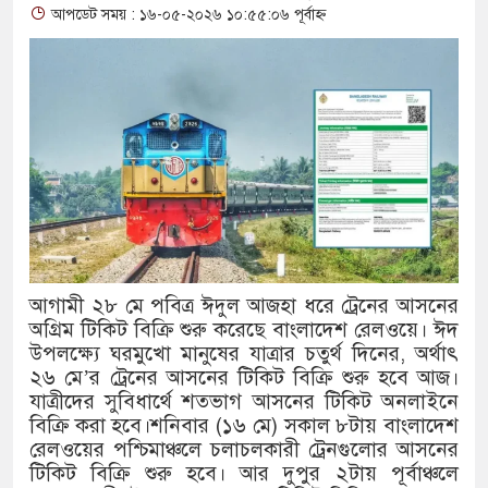
আপডেট সময় : ১৬-০৫-২০২৬ ১০:৫৫:০৬ পূর্বাহ্ন
থাকায় বিক্রিতে নিষেধাজ্ঞা
অত্যাচারের ছবি যেন আর তুলতে না 
আলাল
‘গুলশানের চামেলি’তে ভিন্ন রূপে
যৌনকর্মীর দালাল চরিত্রে
সারজিস-পাটোয়ারীসহ ১০ জনের বিরু
আগামী ২৮ মে পবিত্র ঈদুল আজহা ধরে ট্রেনের আসনের
গুলশান থেকে সাবেক মন্ত্রী লতিফ সিদ
অগ্রিম টিকিট বিক্রি শুরু করেছে বাংলাদেশ রেলওয়ে। ঈদ
উপলক্ষ্যে ঘরমুখো মানুষের যাত্রার চতুর্থ দিনের, অর্থাৎ
‘স্কুটি নাকি গোল্ড?’ ক্যাম্পেইনের 
২৬ মে’র ট্রেনের আসনের টিকিট বিক্রি শুরু হবে আজ।
যাত্রীদের সুবিধার্থে শতভাগ আসনের টিকিট অনলাইনে
এর ফ্রিডম ব্র্যান্ড, বাড়ল ক্যাম্পেইনের ম
বিক্রি করা হবে।শনিবার (১৬ মে) সকাল ৮টায় বাংলাদেশ
সংবিধান অনুযায়ী যথাসময়ে রাষ্ট্রপতি ন
রেলওয়ের পশ্চিমাঞ্চলে চলাচলকারী ট্রেনগুলোর আসনের
টিকিট বিক্রি শুরু হবে। আর দুপুর ২টায় পূর্বাঞ্চলে