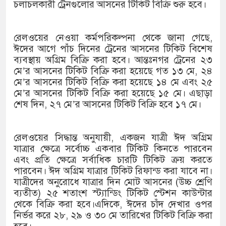
১৫২২ পুলিশ সদস্যকে চাকরিতে পুনর্
চলাচলকারী ট্রেনগুলোর আসনের টিকিট বিক্রি শুরু হবে।
খিলক্ষেত থানা বিএনপির যুগ্ম আহ্বা
রেলওয়ের নেওয়া কর্মপরিকল্পনা থেকে জানা গেছে,
দেশের ৬ অঞ্চলে ঝড়ের আভাস
ঈদের আগে পাঁচ দিনের ট্রেনের আসনের টিকিট বিশেষ
ব্যবস্থায় অগ্রিম বিক্রি করা হবে। আন্তঃনগর ট্রেনের ২৩
সার্ককে আরও গতিশীল করতে চায় বা
মে’র আসনের টিকিট বিক্রি করা হয়েছে গত ১৩ মে, ২৪
মে’র আসনের টিকিট বিক্রি করা হয়েছে ১৪ মে এবং ২৫
প্রেমের সম্পর্ক ছিন্ন না করায় মা-
মে’র আসনের টিকিট বিক্রি করা হয়েছে ১৫ মে। এছাড়া
শেষ দিন, ২৭ মে’র আসনের টিকিট বিক্রি হবে ১৭ মে।
প্রধানমন্ত্রীর সঙ্গে নবনিযুক্ত নৌবাহিন
হামের উপসর্গে আরও ৬ প্রাণহানি, স
রেলওয়ের সিদ্ধান্ত অনুযায়ী, একজন যাত্রী ঈদ অগ্রিম
যাত্রার ক্ষেত্রে সর্বোচ্চ একবার টিকিট কিনতে পারবেন
অবশেষে পদত্যাগ করলেন ভারতের শিক্ষ
এবং প্রতি ক্ষেত্রে সর্বাধিক চারটি টিকিট ক্রয় করতে
পারবেন। ঈদ অগ্রিম যাত্রার টিকিট রিফান্ড করা যাবে না।
জামায়াত ফেরেশতাদের দল নয়, ভুল 
যাত্রীদের অনুরোধে যাত্রার দিন মোট আসনের (উচ্চ শ্রেণি
ব্যতীত) ২৫ শতাংশ স্ট্যান্ডিং টিকিট স্টেশন কাউন্টার
থেকে বিক্রি করা হবে।এদিকে, ঈদের চাঁদ দেখার ওপর
নির্ভর করে ২৮, ২৯ ও ৩০ মে তারিখের টিকিট বিক্রি করা