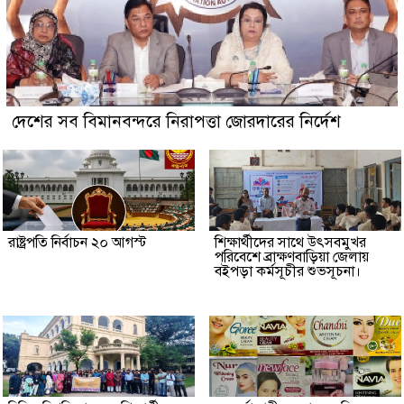
দেশের সব বিমানবন্দরে নিরাপত্তা জোরদারের নির্দেশ
রাষ্ট্রপতি নির্বাচন ২০ আগস্ট
শিক্ষার্থীদের সাথে উৎসবমুখর
পরিবেশে ব্রাক্ষণবাড়িয়া জেলায়
বইপড়া কর্মসূচীর শুভসূচনা।