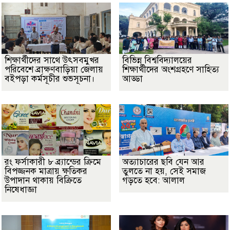
শিক্ষার্থীদের সাথে উৎসবমুখর
বিভিন্ন বিশ্ববিদ্যালয়ের
পরিবেশে ব্রাক্ষণবাড়িয়া জেলায়
শিক্ষার্থীদের অংশগ্রহণে সাহিত্য
বইপড়া কর্মসূচীর শুভসূচনা।
আড্ডা
রং ফর্সাকারী ৮ ব্র্যান্ডের ক্রিমে
অত্যাচারের ছবি যেন আর
বিপজ্জনক মাত্রায় ক্ষতিকর
তুলতে না হয়, সেই সমাজ
উপাদান থাকায় বিক্রিতে
গড়তে হবে: আলাল
নিষেধাজ্ঞা