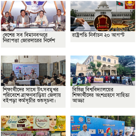
দেশের সব বিমানবন্দরে
রাষ্ট্রপতি নির্বাচন ২০ আগস্ট
নিরাপত্তা জোরদারের নির্দেশ
শিক্ষার্থীদের সাথে উৎসবমুখর
বিভিন্ন বিশ্ববিদ্যালয়ের
পরিবেশে ব্রাক্ষণবাড়িয়া জেলায়
শিক্ষার্থীদের অংশগ্রহণে সাহিত্য
বইপড়া কর্মসূচীর শুভসূচনা।
আড্ডা