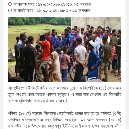
আপলোড সময় : ১৬-০৫-২০২৬ ০৮:৩৫:৫৩ অপরাহ্ন
থাকায় বিক্রিতে নিষেধাজ্ঞা
আপডেট সময় : ১৬-০৫-২০২৬ ০৮:৩৫:৫৩ অপরাহ্ন
অত্যাচারের ছবি যেন আর তুলতে না হ
আলাল
‘গুলশানের চামেলি’তে ভিন্ন রূপে 
যৌনকর্মীর দালাল চরিত্রে
সারজিস-পাটোয়ারীসহ ১০ জনের বিরুদ
গুলশান থেকে সাবেক মন্ত্রী লতিফ সিদ্
সিলেটের
গোয়াইনঘাটে
গভীর
রাতে
বসতঘরে
ঢুকে
এক
কিশোরীকে
(
১৪
)
জোর করে
‘স্কুটি নাকি গোল্ড?’ ক্যাম্পেইনের ব
তুলে
নেওয়ার
চেষ্টা
করেছে
একদল
দুর্বৃত্ত।
এ
সময়
বাধা
দেওয়ায়
ওই
কিশোরীর
দাদিকে
ছুরিকাঘাত
করে
হত্যা
করা
হয়েছে।
এর ফ্রিডম ব্র্যান্ড, বাড়ল ক্যাম্পেইনের মে
শনিবার
(
১৬
মে
)
সন্ধ্যায়
সিলেটের
গোয়াইনঘাট
থানার
ভারপ্রাপ্ত
কর্মকর্তা
(
ওসি
)
সংবিধান অনুযায়ী যথাসময়ে রাষ্ট্রপতি ন
মোহাম্মদ
মনিরুজ্জামান
এ
তথ্য
নিশ্চিত
করেছেন।
এর
আগে
শুক্রবার
(
১৫
মে
)
রাত
৩টার
দিকে
উপজেলার
রুস্তমপুর
ইউনিয়নের
বীরমঙ্গল
হাওর
গ্রামে
এ
ঘটনা