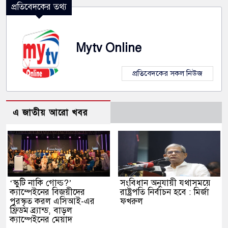
প্রতিবেদকের তথ্য
Mytv Online
প্রতিবেদকের সকল নিউজ
এ জাতীয় আরো খবর
‘স্কুটি নাকি গোল্ড?’
সংবিধান অনুযায়ী যথাসময়ে
ক্যাম্পেইনের বিজয়ীদের
রাষ্ট্রপতি নির্বাচন হবে : মির্জা
পুরস্কৃত করল এসিআই-এর
ফখরুল
ফ্রিডম ব্র্যান্ড, বাড়ল
ক্যাম্পেইনের মেয়াদ