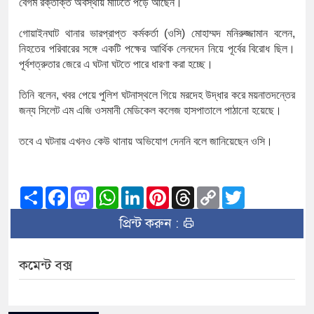
বেগম
রক্তাক্ত
অবস্থায়
মাটিতে
পড়ে
আছেন।
গোয়াইনঘাট
থানার
ভারপ্রাপ্ত
কর্মকর্তা
(
ওসি
)
মোহাম্মদ
মনিরুজ্জামান
বলেন
,
নিহতের
পরিবারের
সঙ্গে
একটি
পক্ষের
আর্থিক
লেনদেন
নিয়ে
পূর্বের
বিরোধ
ছিল।
পূর্বশত্রুতার
জেরে
এ
ঘটনা
ঘটতে
পারে
ধারণা
করা
হচ্ছে।
তিনি
বলেন
,
খবর
পেয়ে
পুলিশ
ঘটনাস্থলে
গিয়ে
মরদেহ
উদ্ধার
করে
ময়নাতদন্তের
জন্য
সিলেট
এম
এজি
ওসমানী
মেডিকেল
কলেজ
হাসপাতালে
পাঠানো
হয়েছে।
তবে
এ
ঘটনায়
এখনও
কেউ
থানায়
অভিযোগ
দেননি
বলে
জানিয়েছেন
ওসি।
Share
Facebook
Mastodon
WhatsApp
LinkedIn
Pinterest
Threads
Copy
Twitter
Link
প্রিন্ট করুন :
কমেন্ট বক্স