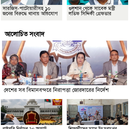
সারজিস-পাটোয়ারীসহ ১০
গুলশান থেকে সাবেক মন্ত্রী
জনের বিরুদ্ধে থানায় অভিযোগ
লতিফ সিদ্দিকী গ্রেফতার
আলোচিত সংবাদ
দেশের সব বিমানবন্দরে নিরাপত্তা জোরদারের নির্দেশ
রাষ্ট্রপতি নির্বাচন ২০ আগস্ট
শিক্ষার্থীদের সাথে উৎসবমুখর