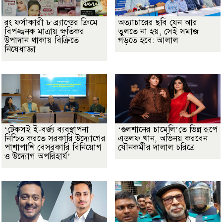
রং ফর্সাকারী ৮ ব্র্যান্ডের ক্রিমে
অত্যাচারের ছবি যেন আর
বিপজ্জনক মাত্রায় ক্ষতিকর
তুলতে না হয়, সেই সমাজ
উপাদান থাকায় বিক্রিতে
গড়তে হবে: আলাল
নিষেধাজ্ঞা
‘টেকসই ই-বর্জ্য ব্যবস্থাপনা
‘গুলশানের চামেলি’তে ভিন্ন রূপে
নিশ্চিত করতে সরকারি উদ্যোগের
এডলফ খান, অভিনয় করবেন
পাশাপাশি বেসরকারি বিনিয়োগ
যৌনকর্মীর দালাল চরিত্রে
ও উদ্যোগ অপরিহার্য’