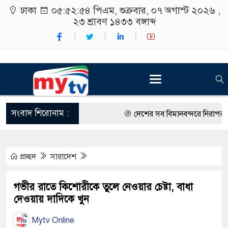
ঢাকা
০৫:৫২:৫৫ পিএম
, শুক্রবার, ০৭ অগাস্ট ২০২৬ ,
২৩ শ্রাবণ ১৪৩৩
বঙ্গাব্দ
সংবাদ শিরোনাম :
দেশের সব বিমানবন্দরে নিরাপত্তা জোর
রাষ্ট্রপতি নির্বাচন ২০ আগস্ট
প্রচ্ছদ
সারাদেশ
শিক্ষার্থীদের সাথে উৎসবমুখর পরিবেশ
কর্মসূচীর শুভসূচনা।
গভীর রাতে কিশোরীকে তুলে নেওয়ার চেষ্টা, বাধা
দেওয়ায় দাদিকে খুন
বিভিন্ন বিশ্ববিদ্যালয়ের শিক্ষার্থীদের 
Mytv Online
রং ফর্সাকারী ৮ ব্র্যান্ডের ক্রিমে বিপ