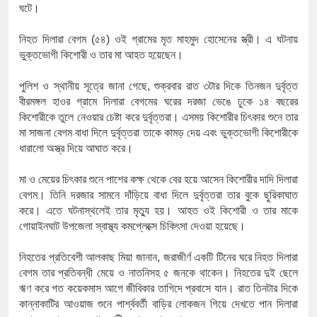
১৫২২ পুলিশ সদস্যকে চাকরিতে পুনর্
ঘটে।
খিলক্ষেত থানা বিএনপির যুগ্ম আহ্বায়
নিহত
দিলারা
বেগম
(
৫৪
)
ওই
গ্রামের
মৃত
মাহমুদ
হোসেনের
স্ত্রী।
এ
ঘটনায়
ভুক্তভোগী
কিশোরী
ও
তার
মা
আহত
হয়েছেন।
দেশের ৬ অঞ্চলে ঝড়ের আভাস
পুলিশ
ও
স্থানীয়
সূত্রে
জানা
গেছে
,
শুক্রবার
রাত
৩টার
দিকে তিনজন
দুর্বৃত্ত
সার্ককে আরও গতিশীল করতে চায় বা
বীরমঙ্গল
হাওর
গ্রামে
দিলারা
বেগমের
ঘরের
দরজা
ভেঙে
ঢুকে ১৪
বছরের
কিশোরীকে
তুলে
নেওয়ার
চেষ্টা
করে
দুর্বৃত্তরা।
এসময়
কিশোরীর
চিৎকার
শুনে
তার
প্রেমের সম্পর্ক ছিন্ন না করায় মা-ভ
মা
সাজনা
বেগম
বাধা
দিলে
দুর্বৃত্তরা
তাকে
কামড়
দেয়
এবং
ভুক্তভোগী
কিশোরীকে
ধারালো
অস্ত্র
দিয়ে
আঘাত
করে।
প্রধানমন্ত্রীর সঙ্গে নবনিযুক্ত নৌবাহিনী
মা
ও
মেয়ের
চিৎকার
শুনে
পাশের
কক্ষ
থেকে
বের
হয়ে
আসেন
কিশোরীর
দাদি
দিলারা
হামের উপসর্গে আরও ৬ প্রাণহানি, স
বেগম।
তিনি
দরজার
সামনে
দাঁড়িয়ে
বাধা
দিলে
দুর্বৃত্তরা
তার
বুকে
ছুরিকাঘাত
করে।
এতে
ঘটনাস্থলেই
তার
মৃত্যু
হয়।
আহত
ওই
কিশোরী
ও
তার
মাকে
অবশেষে পদত্যাগ করলেন ভারতের শিক্ষ
গোয়াইনঘাট
উপজেলা
স্বাস্থ্য
কমপ্লেক্সে
চিকিৎসা
দেওয়া
হয়েছে।
জামায়াত ফেরেশতাদের দল নয়, ভুল 
নিহতের
প্রতিবেশী
আলকাছ
মিয়া
জানান
,
জরাজীর্ণ
একটি
টিনের
ঘরে
নিহত
দিলারা
বেগম
তার
প্রতিবন্ধী
মেয়ে
ও
নাতনিসহ
৫
জনকে
থাকেন।
নিহতের
দুই
ছেলে
ঋণ
করে
গত
কয়েকমাস
আগে
জীবিকার
তাগিদে
প্রবাসে
যান।
রাত
তিনটার
দিকে
কান্নাকাটির
আওয়াজ
শুনে
পার্শ্ববর্তী
বাড়ির
লোকজন
গিয়ে
দেখতে
পান
দিলারা