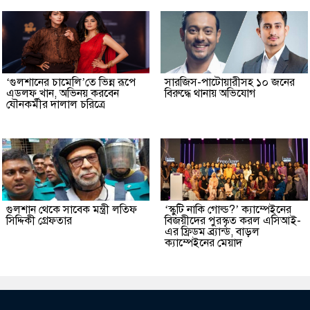
‘গুলশানের চামেলি’তে ভিন্ন রূপে
সারজিস-পাটোয়ারীসহ ১০ জনের
এডলফ খান, অভিনয় করবেন
বিরুদ্ধে থানায় অভিযোগ
যৌনকর্মীর দালাল চরিত্রে
গুলশান থেকে সাবেক মন্ত্রী লতিফ
‘স্কুটি নাকি গোল্ড?’ ক্যাম্পেইনের
সিদ্দিকী গ্রেফতার
বিজয়ীদের পুরস্কৃত করল এসিআই-
এর ফ্রিডম ব্র্যান্ড, বাড়ল
ক্যাম্পেইনের মেয়াদ