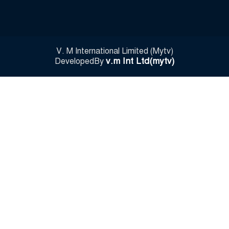
V. M International Limited (Mytv)
v.m Int Ltd(mytv)
DevelopedBy