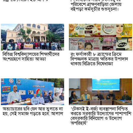
পরিবেশে ব্রাক্ষণবাড়িয়া জেলায়
বইপড়া কর্মসূচীর শুভসূচনা।
বিভিন্ন বিশ্ববিদ্যালয়ের শিক্ষার্থীদের
রং ফর্সাকারী ৮ ব্র্যান্ডের ক্রিমে
অংশগ্রহণে সাহিত্য আড্ডা
বিপজ্জনক মাত্রায় ক্ষতিকর উপাদান
থাকায় বিক্রিতে নিষেধাজ্ঞা
অত্যাচারের ছবি যেন আর তুলতে না
‘টেকসই ই-বর্জ্য ব্যবস্থাপনা নিশ্চিত
হয়, সেই সমাজ গড়তে হবে: আলাল
করতে সরকারি উদ্যোগের পাশাপাশি
বেসরকারি বিনিয়োগ ও উদ্যোগ
অপরিহার্য’