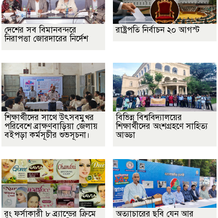
দেশের সব বিমানবন্দরে
রাষ্ট্রপতি নির্বাচন ২০ আগস্ট
নিরাপত্তা জোরদারের নির্দেশ
শিক্ষার্থীদের সাথে উৎসবমুখর
বিভিন্ন বিশ্ববিদ্যালয়ের
পরিবেশে ব্রাক্ষণবাড়িয়া জেলায়
শিক্ষার্থীদের অংশগ্রহণে সাহিত্য
বইপড়া কর্মসূচীর শুভসূচনা।
আড্ডা
রং ফর্সাকারী ৮ ব্র্যান্ডের ক্রিমে
অত্যাচারের ছবি যেন আর