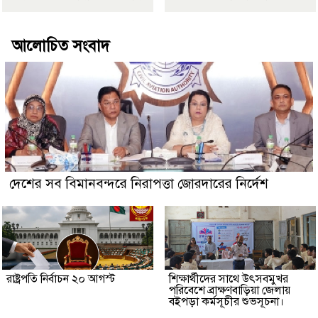
আলোচিত সংবাদ
দেশের সব বিমানবন্দরে নিরাপত্তা জোরদারের নির্দেশ
রাষ্ট্রপতি নির্বাচন ২০ আগস্ট
শিক্ষার্থীদের সাথে উৎসবমুখর
পরিবেশে ব্রাক্ষণবাড়িয়া জেলায়
বইপড়া কর্মসূচীর শুভসূচনা।