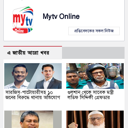
Mytv Online
প্রতিবেদকের সকল নিউজ
এ জাতীয় আরো খবর
সারজিস-পাটোয়ারীসহ ১০
গুলশান থেকে সাবেক মন্ত্রী
জনের বিরুদ্ধে থানায় অভিযোগ
লতিফ সিদ্দিকী গ্রেফতার