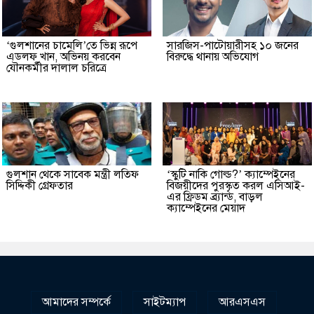
‘গুলশানের চামেলি’তে ভিন্ন রূপে
সারজিস-পাটোয়ারীসহ ১০ জনের
এডলফ খান, অভিনয় করবেন
বিরুদ্ধে থানায় অভিযোগ
যৌনকর্মীর দালাল চরিত্রে
গুলশান থেকে সাবেক মন্ত্রী লতিফ
‘স্কুটি নাকি গোল্ড?’ ক্যাম্পেইনের
সিদ্দিকী গ্রেফতার
বিজয়ীদের পুরস্কৃত করল এসিআই-
এর ফ্রিডম ব্র্যান্ড, বাড়ল
ক্যাম্পেইনের মেয়াদ
আমাদের সম্পর্কে
সাইটম্যাপ
আরএসএস