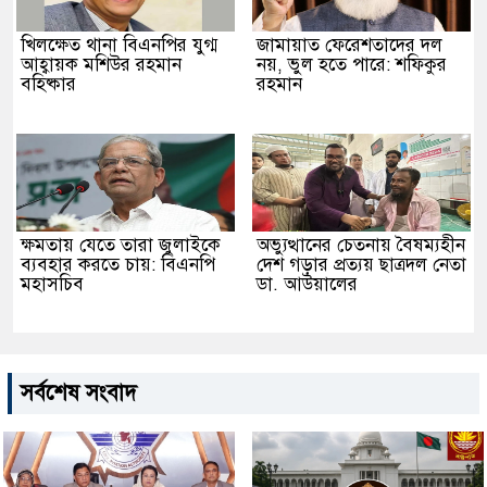
খিলক্ষেত থানা বিএনপির যুগ্ম
জামায়াত ফেরেশতাদের দল
আহ্বায়ক মশিউর রহমান
নয়, ভুল হতে পারে: শফিকুর
বহিষ্কার
রহমান
ক্ষমতায় যেতে তারা জুলাইকে
অভ্যুত্থানের চেতনায় বৈষম্যহীন
ব্যবহার করতে চায়: বিএনপি
দেশ গড়ার প্রত্যয় ছাত্রদল নেতা
মহাসচিব
ডা. আউয়ালের
সর্বশেষ সংবাদ