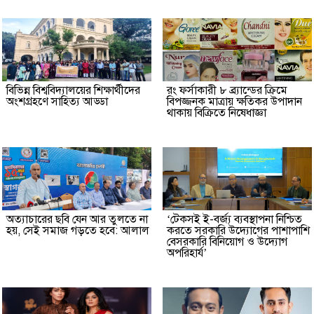
বিভিন্ন বিশ্ববিদ্যালয়ের শিক্ষার্থীদের
রং ফর্সাকারী ৮ ব্র্যান্ডের ক্রিমে
অংশগ্রহণে সাহিত্য আড্ডা
বিপজ্জনক মাত্রায় ক্ষতিকর উপাদান
থাকায় বিক্রিতে নিষেধাজ্ঞা
অত্যাচারের ছবি যেন আর তুলতে না
‘টেকসই ই-বর্জ্য ব্যবস্থাপনা নিশ্চিত
হয়, সেই সমাজ গড়তে হবে: আলাল
করতে সরকারি উদ্যোগের পাশাপাশি
বেসরকারি বিনিয়োগ ও উদ্যোগ
অপরিহার্য’