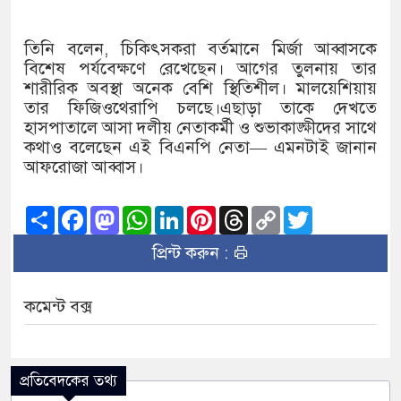
১৫২২ পুলিশ সদস্যকে চাকরিতে পুনর
খিলক্ষেত থানা বিএনপির যুগ্ম আহ্বা
তিনি বলেন, চিকিৎসকরা বর্তমানে মির্জা আব্বাসকে
বিশেষ পর্যবেক্ষণে রেখেছেন। আগের তুলনায় তার
দেশের ৬ অঞ্চলে ঝড়ের আভাস
শারীরিক অবস্থা অনেক বেশি স্থিতিশীল। মালয়েশিয়ায়
তার ফিজিওথেরাপি চলছে।এছাড়া তাকে দেখতে
সার্ককে আরও গতিশীল করতে চায় ব
হাসপাতালে আসা দলীয় নেতাকর্মী ও শুভাকাঙ্ক্ষীদের সাথে
কথাও বলেছেন এই বিএনপি নেতা— এমনটাই জানান
প্রেমের সম্পর্ক ছিন্ন না করায় মা-
আফরোজা আব্বাস।
প্রধানমন্ত্রীর সঙ্গে নবনিযুক্ত নৌবাহিন
Share
Facebook
Mastodon
WhatsApp
LinkedIn
Pinterest
Threads
Copy
Twitter
Link
হামের উপসর্গে আরও ৬ প্রাণহানি, স
প্রিন্ট করুন :
অবশেষে পদত্যাগ করলেন ভারতের শিক্
কমেন্ট বক্স
জামায়াত ফেরেশতাদের দল নয়, ভুল
প্রতিবেদকের তথ্য