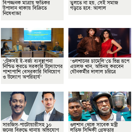
বিপজ্জনক মাত্রায় ক্ষতিকর
তুলতে না হয়, সেই সমাজ
উপাদান থাকায় বিক্রিতে
গড়তে হবে: আলাল
নিষেধাজ্ঞা
‘টেকসই ই-বর্জ্য ব্যবস্থাপনা
‘গুলশানের চামেলি’তে ভিন্ন রূপে
নিশ্চিত করতে সরকারি উদ্যোগের
এডলফ খান, অভিনয় করবেন
পাশাপাশি বেসরকারি বিনিয়োগ
যৌনকর্মীর দালাল চরিত্রে
ও উদ্যোগ অপরিহার্য’
সারজিস-পাটোয়ারীসহ ১০
গুলশান থেকে সাবেক মন্ত্রী
জনের বিরুদ্ধে থানায় অভিযোগ
লতিফ সিদ্দিকী গ্রেফতার