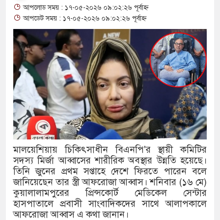
আপলোড সময় : ১৭-০৫-২০২৬ ০৯:০২:২৬ পূর্বাহ্ন
থাকায় বিক্রিতে নিষেধাজ্ঞা
আপডেট সময় : ১৭-০৫-২০২৬ ০৯:০২:২৬ পূর্বাহ্ন
অত্যাচারের ছবি যেন আর তুলতে না 
আলাল
‘গুলশানের চামেলি’তে ভিন্ন রূপে
যৌনকর্মীর দালাল চরিত্রে
সারজিস-পাটোয়ারীসহ ১০ জনের বিরু
গুলশান থেকে সাবেক মন্ত্রী লতিফ সিদ
মালয়েশিয়ায় চিকিৎসাধীন বিএনপি'র স্থায়ী কমিটির
সদস্য মির্জা আব্বাসের শারীরিক অবস্থার উন্নতি হয়েছে।
‘স্কুটি নাকি গোল্ড?’ ক্যাম্পেইনের 
তিনি জুনের প্রথম সপ্তাহে দেশে ফিরতে পারেন বলে
এর ফ্রিডম ব্র্যান্ড, বাড়ল ক্যাম্পেইনের ম
জানিয়েছেন তার স্ত্রী আফরোজা আব্বাস। শনিবার (১৬ মে)
কুয়ালালামপুরের প্রিন্সকোর্ট মেডিকেল সেন্টার
সংবিধান অনুযায়ী যথাসময়ে রাষ্ট্রপতি 
হাসপাতালে প্রবাসী সাংবাদিকদের সাথে আলাপকালে
আফরোজা আব্বাস এ কথা জানান।