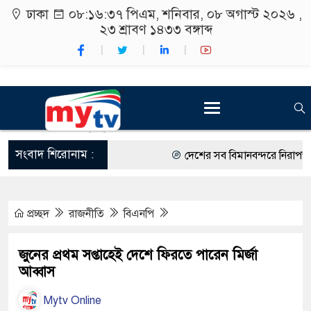
ঢাকা
০৮:১৬:৩৮ পিএম
, শনিবার, ০৮ অগাস্ট ২০২৬ ,
২৩ শ্রাবণ ১৪৩৩
বঙ্গাব্দ
সংবাদ শিরোনাম :
দেশের সব বিমানবন্দরে নিরাপত্তা জো
রাষ্ট্রপতি নির্বাচন ২০ আগস্ট
প্রচ্ছদ
রাজনীতি
বিএনপি
শিক্ষার্থীদের সাথে উৎসবমুখর পরিবে
কর্মসূচীর শুভসূচনা।
জুনের প্রথম সপ্তাহেই দেশে ফিরতে পারেন মির্জা
আব্বাস
বিভিন্ন বিশ্ববিদ্যালয়ের শিক্ষার্থীদের
Mytv Online
রং ফর্সাকারী ৮ ব্র্যান্ডের ক্রিমে বি