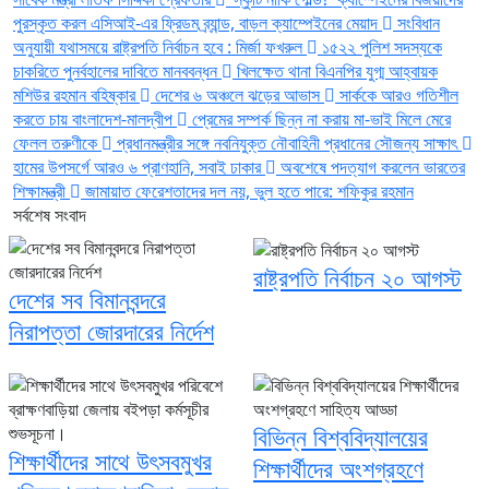
পুরস্কৃত করল এসিআই-এর ফ্রিডম ব্র্যান্ড, বাড়ল ক্যাম্পেইনের মেয়াদ
সংবিধান
অনুযায়ী যথাসময়ে রাষ্ট্রপতি নির্বাচন হবে : মির্জা ফখরুল
১৫২২ পুলিশ সদস্যকে
চাকরিতে পুনর্বহালের দাবিতে মানববন্ধন
খিলক্ষেত থানা বিএনপির যুগ্ম আহ্বায়ক
মশিউর রহমান বহিষ্কার
দেশের ৬ অঞ্চলে ঝড়ের আভাস
সার্ককে আরও গতিশীল
করতে চায় বাংলাদেশ-মালদ্বীপ
প্রেমের সম্পর্ক ছিন্ন না করায় মা-ভাই মিলে মেরে
ফেলল তরুণীকে
প্রধানমন্ত্রীর সঙ্গে নবনিযুক্ত নৌবাহিনী প্রধানের সৌজন্য সাক্ষাৎ
হামের উপসর্গে আরও ৬ প্রাণহানি, সবাই ঢাকার
অবশেষে পদত্যাগ করলেন ভারতের
শিক্ষামন্ত্রী
জামায়াত ফেরেশতাদের দল নয়, ভুল হতে পারে: শফিকুর রহমান
সর্বশেষ সংবাদ
রাষ্ট্রপতি নির্বাচন ২০ আগস্ট
দেশের সব বিমানবন্দরে
নিরাপত্তা জোরদারের নির্দেশ
বিভিন্ন বিশ্ববিদ্যালয়ের
শিক্ষার্থীদের সাথে উৎসবমুখর
শিক্ষার্থীদের অংশগ্রহণে