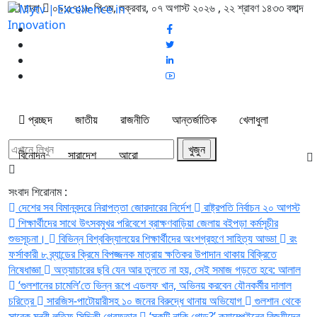
ঢাকা
০৯:৫৭:১৯ পিএম
, শুক্রবার, ০৭ অগাস্ট ২০২৬ ,
২২ শ্রাবণ ১৪৩৩
বঙ্গাব্দ
প্রচ্ছদ
জাতীয়
রাজনীতি
আন্তর্জাতিক
খেলাধুলা
বিনোদন
সারাদেশ
আরো
সংবাদ শিরোনাম :
দেশের সব বিমানবন্দরে নিরাপত্তা জোরদারের নির্দেশ
রাষ্ট্রপতি নির্বাচন ২০ আগস্ট
শিক্ষার্থীদের সাথে উৎসবমুখর পরিবেশে ব্রাক্ষণবাড়িয়া জেলায় বইপড়া কর্মসূচীর
শুভসূচনা।
বিভিন্ন বিশ্ববিদ্যালয়ের শিক্ষার্থীদের অংশগ্রহণে সাহিত্য আড্ডা
রং
ফর্সাকারী ৮ ব্র্যান্ডের ক্রিমে বিপজ্জনক মাত্রায় ক্ষতিকর উপাদান থাকায় বিক্রিতে
নিষেধাজ্ঞা
অত্যাচারের ছবি যেন আর তুলতে না হয়, সেই সমাজ গড়তে হবে: আলাল
‘গুলশানের চামেলি’তে ভিন্ন রূপে এডলফ খান, অভিনয় করবেন যৌনকর্মীর দালাল
চরিত্রে
সারজিস-পাটোয়ারীসহ ১০ জনের বিরুদ্ধে থানায় অভিযোগ
গুলশান থেকে
সাবেক মন্ত্রী লতিফ সিদ্দিকী গ্রেফতার
‘স্কুটি নাকি গোল্ড?’ ক্যাম্পেইনের বিজয়ীদের