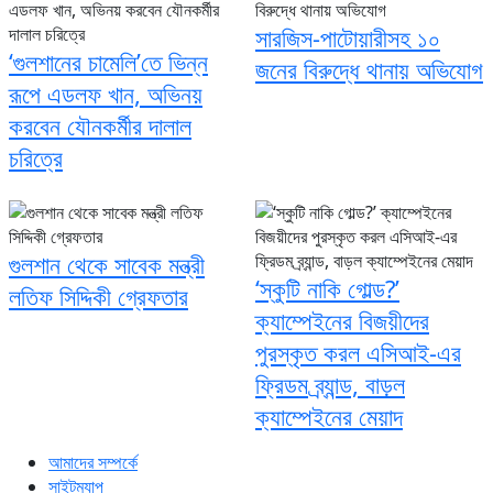
সারজিস-পাটোয়ারীসহ ১০
‘গুলশানের চামেলি’তে ভিন্ন
জনের বিরুদ্ধে থানায় অভিযোগ
রূপে এডলফ খান, অভিনয়
করবেন যৌনকর্মীর দালাল
চরিত্রে
গুলশান থেকে সাবেক মন্ত্রী
‘স্কুটি নাকি গোল্ড?’
লতিফ সিদ্দিকী গ্রেফতার
ক্যাম্পেইনের বিজয়ীদের
পুরস্কৃত করল এসিআই-এর
ফ্রিডম ব্র্যান্ড, বাড়ল
ক্যাম্পেইনের মেয়াদ
আমাদের সম্পর্কে
সাইটম্যাপ