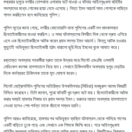
শুক্রবার দুপুরে নগরীর তোপখানা এলাকায় ঘটে যাওয়া এ ঘটনায় আইনশৃঙ্খলা বাহিনীর
সদস্যদের মধ্যে শোকের ছায়া নেমে এসেছে। নিহত ইমন আচার্য সাদা পোশাকে দায়িত্ব
পালন করছিলেন বলে জানিয়েছে পুলিশ।
পুলিশ সূত্রে জানা গেছে, নগরীর কোতোয়ালি থানা পুলিশের একটি দল মাদকাসক্ত
ছিনতাইকারীদের ধাওয়া করছিল। এ সময় ঘটনাস্থলের বিপরীত দিক থেকে দ্রুত এগিয়ে
এসে এক ছিনতাইকারীকে আটক করেন র‌্যাব সদস্য ইমন আচার্য। কিন্তু আটক হওয়ার
মুহূর্তেই অভিযুক্ত ছিনতাইকারী হঠাৎ ধারালো ছুরি দিয়ে ইমনের বুকে আঘাত করে।
রক্তাক্ত অবস্থায় সহকর্মীরা দ্রুত তাকে উদ্ধার করে সিলেট এমএজি ওসমানী
মেডিকেল কলেজ হাসপাতালে নিয়ে যান। সেখানে চিকিৎসাধীন অবস্থায় দুপুর দেড়টার
দিকে কর্তব্যরত চিকিৎসক তাকে মৃত ঘোষণা করেন।
সিলেট মেট্রোপলিটন পুলিশের অতিরিক্ত উপকমিশনার (মিডিয়া) মনজুরুল আলম বিষয়টি
নিশ্চিত করেছেন। তিনি জানান, পুরো ঘটনাটি খুব দ্রুত ঘটে যায়। ছিনতাইকারীকে আটক
করার সময়ই হামলার শিকার হন র‌্যাব সদস্য ইমন। গুরুতর আহত অবস্থায় হাসপাতালে
নেওয়া হলেও শেষ পর্যন্ত তাকে বাঁচানো সম্ভব হয়নি।
পুলিশ আরও জানিয়েছে, হামলার পর অভিযুক্ত ব্যক্তি ঘটনাস্থল থেকে পালিয়ে পাশের
একটি বাড়িতে ঢুকে পড়ে এবং সেখানে এক শিশুকে জিম্মি করে। পরে আইনশৃঙ্খলা
বাহিনীর সদস্যরা অভিযান চালিয়ে তাকে আটক করতে সক্ষম হন। শিশুটিকেও নিরাপদে