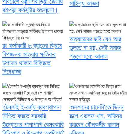
পরিবেশে ব্রাক্ষণবাড়িয়া জেলায়
সাহিত্য আড্ডা
বইপড়া কর্মসূচীর শুভসূচনা।
অত্যাচারের ছবি যেন আর
রং ফর্সাকারী ৮ ব্র্যান্ডের ক্রিমে
তুলতে না হয়, সেই সমাজ
বিপজ্জনক মাত্রায় ক্ষতিকর
গড়তে হবে: আলাল
উপাদান থাকায় বিক্রিতে
নিষেধাজ্ঞা
‘টেকসই ই-বর্জ্য ব্যবস্থাপনা
‘গুলশানের চামেলি’তে ভিন্ন
নিশ্চিত করতে সরকারি
রূপে এডলফ খান, অভিনয়
উদ্যোগের পাশাপাশি বেসরকারি
করবেন যৌনকর্মীর দালাল
বিনিয়োগ ও উদ্যোগ অপরিহার্য’
চরিত্রে