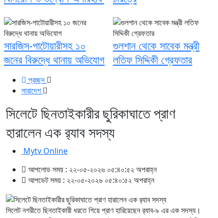
সারজিস-পাটোয়ারীসহ ১০
গুলশান থেকে সাবেক মন্ত্রী
জনের বিরুদ্ধে থানায় অভিযোগ
লতিফ সিদ্দিকী গ্রেফতার
প্রচ্ছদ
সারাদেশ
সিলেটে ছিনতাইকারীর ছুরিকাঘাতে প্রাণ
হারালেন এক র‌্যাব সদস্য
Mytv Online
আপলোড সময় : ২২-০৫-২০২৬ ০৫:৪০:৫২ অপরাহ্ন
আপডেট সময় : ২২-০৫-২০২৬ ০৫:৪০:৫২ অপরাহ্ন
সিলেট নগরীতে ছিনতাইকারী ধরতে গিয়ে প্রাণ হারিয়েছেন র‌্যাব-৯ এর এক সদস্য।