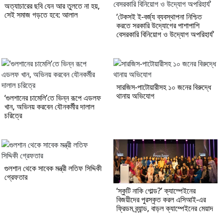
অত্যাচারের ছবি যেন আর তুলতে না হয়,
সেই সমাজ গড়তে হবে: আলাল
‘টেকসই ই-বর্জ্য ব্যবস্থাপনা নিশ্চিত
করতে সরকারি উদ্যোগের পাশাপাশি
বেসরকারি বিনিয়োগ ও উদ্যোগ অপরিহার্য’
সারজিস-পাটোয়ারীসহ ১০ জনের বিরুদ্ধে
থানায় অভিযোগ
‘গুলশানের চামেলি’তে ভিন্ন রূপে এডলফ
খান, অভিনয় করবেন যৌনকর্মীর দালাল
চরিত্রে
গুলশান থেকে সাবেক মন্ত্রী লতিফ সিদ্দিকী
গ্রেফতার
‘স্কুটি নাকি গোল্ড?’ ক্যাম্পেইনের
বিজয়ীদের পুরস্কৃত করল এসিআই-এর
ফ্রিডম ব্র্যান্ড, বাড়ল ক্যাম্পেইনের মেয়াদ