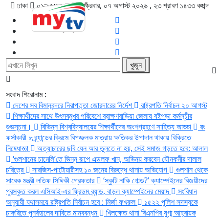
ঢাকা
০১:১৫:২৬ এএম
, শুক্রবার, ০৭ অগাস্ট ২০২৬ ,
২৩ শ্রাবণ ১৪৩৩
বঙ্গাব্দ
সংবাদ শিরোনাম :
দেশের সব বিমানবন্দরে নিরাপত্তা জোরদারের নির্দেশ
রাষ্ট্রপতি নির্বাচন ২০ আগস্ট
শিক্ষার্থীদের সাথে উৎসবমুখর পরিবেশে ব্রাক্ষণবাড়িয়া জেলায় বইপড়া কর্মসূচীর
শুভসূচনা।
বিভিন্ন বিশ্ববিদ্যালয়ের শিক্ষার্থীদের অংশগ্রহণে সাহিত্য আড্ডা
রং
ফর্সাকারী ৮ ব্র্যান্ডের ক্রিমে বিপজ্জনক মাত্রায় ক্ষতিকর উপাদান থাকায় বিক্রিতে
নিষেধাজ্ঞা
অত্যাচারের ছবি যেন আর তুলতে না হয়, সেই সমাজ গড়তে হবে: আলাল
‘গুলশানের চামেলি’তে ভিন্ন রূপে এডলফ খান, অভিনয় করবেন যৌনকর্মীর দালাল
চরিত্রে
সারজিস-পাটোয়ারীসহ ১০ জনের বিরুদ্ধে থানায় অভিযোগ
গুলশান থেকে
সাবেক মন্ত্রী লতিফ সিদ্দিকী গ্রেফতার
‘স্কুটি নাকি গোল্ড?’ ক্যাম্পেইনের বিজয়ীদের
পুরস্কৃত করল এসিআই-এর ফ্রিডম ব্র্যান্ড, বাড়ল ক্যাম্পেইনের মেয়াদ
সংবিধান
অনুযায়ী যথাসময়ে রাষ্ট্রপতি নির্বাচন হবে : মির্জা ফখরুল
১৫২২ পুলিশ সদস্যকে
চাকরিতে পুনর্বহালের দাবিতে মানববন্ধন
খিলক্ষেত থানা বিএনপির যুগ্ম আহ্বায়ক