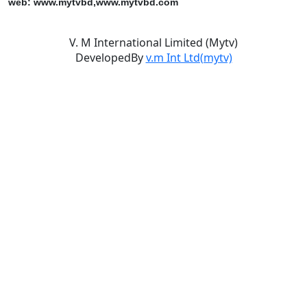
web: www.mytvbd,www.mytvbd.com
V. M International Limited (Mytv)
DevelopedBy
v.m Int Ltd(mytv)