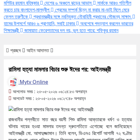
মশিউর রহমান বহিষ্কার
দেশের ৬ অঞ্চলে ঝড়ের আভাস
সার্ককে আরও গতিশীল
করতে চায় বাংলাদেশ-মালদ্বীপ
প্রেমের সম্পর্ক ছিন্ন না করায় মা-ভাই মিলে মেরে
ফেলল তরুণীকে
প্রধানমন্ত্রীর সঙ্গে নবনিযুক্ত নৌবাহিনী প্রধানের সৌজন্য সাক্ষাৎ
হামের উপসর্গে আরও ৬ প্রাণহানি, সবাই ঢাকার
অবশেষে পদত্যাগ করলেন ভারতের
শিক্ষামন্ত্রী
জামায়াত ফেরেশতাদের দল নয়, ভুল হতে পারে: শফিকুর রহমান
প্রচ্ছদ
আইন আদালত
রামিসা হত্যা মামলার বিচার শুরু ঈদের পর: আইনমন্ত্রী
Mytv Online
আপলোড সময় : ২৩-০৫-২০২৬ ০৬:২৪:৫৩ অপরাহ্ন
আপডেট সময় : ২৩-০৫-২০২৬ ০৬:২৭:৪৮ অপরাহ্ন
রাজধানীর পল্লবীতে সাত বছর বয়সী শিশু রামিসা আক্তারকে ধর্ষণ ও হত্যার
ঘটনায় দায়ের হওয়া মামলার তদন্ত দ্রুতগতিতে এগোচ্ছে বলে জানিয়েছেন
আইনমন্ত্রী মো. আসাদুজ্জামান। তিনি বলেন, ডিএনএ রিপোর্ট আগামী ৭২ ঘণ্টার
মধ্যে পাওয়া গেলে পবিত্র ঈদুল ফিতরের আগেই আদালতে চার্জশিট দাখিল করা