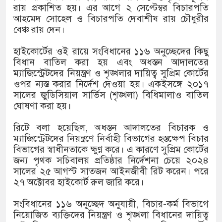
১৫২২ পুলিশ সদস্যকে চাকরিতে পুন
রায় প্রকাশিত হয়। এর আগে ২ সেপ্টেম্বর বিচারপতি
আহমেদ সোহেল ও বিচারপতি দেবাশীষ রায় চৌধুরীর
খিলক্ষেত থানা বিএনপির যুগ্ম আহ্
বেঞ্চ রায় দেন।
দেশের ৬ অঞ্চলে ঝড়ের আভাস
হাইকোর্টের ওই রায়ে সংবিধানের ১১৬ অনুচ্ছেদের কিছু
বিধান বাতিল করা হয় এবং অধস্তন আদালতের
সার্ককে আরও গতিশীল করতে চায় 
ম্যাজিস্ট্রেটদের নিয়ন্ত্রণ ও শৃঙ্খলার দায়িত্ব সুপ্রিম কোর্টের
ওপর ন্যস্ত করার নির্দেশ দেওয়া হয়। একইসঙ্গে ২০১৭
প্রেমের সম্পর্ক ছিন্ন না করায় ম
সালের জুডিসিয়াল সার্ভিস (শৃঙ্খলা) বিধিমালাও বাতিল
ঘোষণা করা হয়।
প্রধানমন্ত্রীর সঙ্গে নবনিযুক্ত নৌবাহ
রিটে বলা হয়েছিল, অধস্তন আদালতের বিচারক ও
হামের উপসর্গে আরও ৬ প্রাণহানি,
ম্যাজিস্ট্রেটদের নিয়ন্ত্রণে নির্বাহী বিভাগের হস্তক্ষেপ বিচার
বিভাগের স্বাধীনতাকে ক্ষুণ্ণ করে। এ কারণে সুপ্রিম কোর্টের
অবশেষে পদত্যাগ করলেন ভারতের শিক
জন্য পৃথক সচিবালয় প্রতিষ্ঠার নির্দেশনা চেয়ে ২০২৪
সালের ২৫ আগস্ট সাতজন আইনজীবী রিট করেন। পরে
জামায়াত ফেরেশতাদের দল নয়, ভু
২৭ অক্টোবর হাইকোর্ট রুল জারি করে।
সংবিধানের ১১৬ অনুচ্ছেদ অনুযায়ী, বিচার-কর্ম বিভাগে
নিয়োজিত ব্যক্তিদের নিয়ন্ত্রণ ও শৃঙ্খলা বিধানের দায়িত্ব