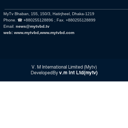
______________________________________________________
MyTv Bhaban, 155, 150/3, Hatirjheel, Dhaka-1219
Phone. ☎ +880255128896 ; Fax. +880255128899
Email.
news@mytvbd.tv
web: www.mytvbd,www.mytvbd.com
V. M International Limited (Mytv)
v.m Int Ltd(mytv)
DevelopedBy