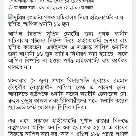
আপলোড সময় : ০৯-০৬-২০২৬ ১২:২১:০০ অপরাহ্ন
আপডেট সময় : ০৯-০৬-২০২৬ ১২:২১:০০ অপরাহ্ন
থাকায় বিক্রিতে নিষেধাজ্ঞা
অত্যাচারের ছবি যেন আর তুলতে ন
আপিল বিভাগ সুপ্রিম কোর্টের জন্য পৃথক স্বাধীন
আলাল
সচিবালয় গঠনের নির্দেশ দিয়ে হাইকোর্টের দেওয়া রায়
স্থগিত করেছেন। একইসঙ্গে এ সংক্রান্ত আপিল শুনানির
‘গুলশানের চামেলি’তে ভিন্ন রূপ
জন্য আগামী ১৬ জুন তারিখ নির্ধারণ করা হয়েছে। ফলে
আপিল নিষ্পত্তি না হওয়া পর্যন্ত হাইকোর্টের রায় কার্যকর
যৌনকর্মীর দালাল চরিত্রে
থাকবে না।
সারজিস-পাটোয়ারীসহ ১০ জনের বি
মঙ্গলবার (৯ জুন) প্রধান বিচারপতি জুবায়ের রহমান
গুলশান থেকে সাবেক মন্ত্রী লতিফ স
চৌধুরীর নেতৃত্বাধীন আপিল বেঞ্চ এ আদেশ দেন।
আদালতে রাষ্ট্রপক্ষে শুনানি করেন অ্যাটর্নি জেনারেল মো.
‘স্কুটি নাকি গোল্ড?’ ক্যাম্পেইনে
রুহুল কুদ্দুস কাজল এবং রিটকারীদের পক্ষে শুনানি করেন
অ্যাডভোকেট মোহাম্মদ শিশির মনির।
এর ফ্রিডম ব্র্যান্ড, বাড়ল ক্যাম্পেইনের
এর আগে সকালে হাইকোর্টের পূর্ণাঙ্গ রায়ের বিরুদ্ধে
সংবিধান অনুযায়ী যথাসময়ে রাষ্ট্রপতি
রাষ্ট্রপক্ষের আপিল শুনানি শুরু হয়। গত ২১ মে এ রায়ের
বিরুদ্ধে আপিল করা হয়, আর ৭ এপ্রিল ১৮৫ পৃষ্ঠার পূর্ণাঙ্গ