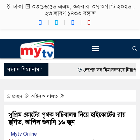
ঢাকা
০৩:১৬:৫৭ এএম
, শুক্রবার, ০৭ অগাস্ট ২০২৬ ,
২৩ শ্রাবণ ১৪৩৩
বঙ্গাব্দ
সংবাদ শিরোনাম :
দেশের সব বিমানবন্দরে নিরাপত্তা 
রাষ্ট্রপতি নির্বাচন ২০ আগস্ট
প্রচ্ছদ
আইন আদালত
শিক্ষার্থীদের সাথে উৎসবমুখর পরি
কর্মসূচীর শুভসূচনা।
সুপ্রিম কোর্টের পৃথক সচিবালয় নিয়ে হাইকোর্টের রায়
স্থগিত, আপিল শুনানি ১৬ জুন
বিভিন্ন বিশ্ববিদ্যালয়ের শিক্ষার্থীদ
Mytv Online
রং ফর্সাকারী ৮ ব্র্যান্ডের ক্রিমে 