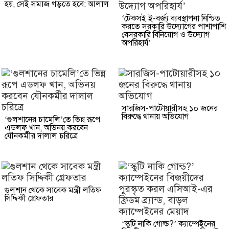
হয়, সেই সমাজ গড়তে হবে: আলাল
‘টেকসই ই-বর্জ্য ব্যবস্থাপনা নিশ্চিত
করতে সরকারি উদ্যোগের পাশাপাশি
বেসরকারি বিনিয়োগ ও উদ্যোগ
অপরিহার্য’
সারজিস-পাটোয়ারীসহ ১০ জনের
বিরুদ্ধে থানায় অভিযোগ
‘গুলশানের চামেলি’তে ভিন্ন রূপে
এডলফ খান, অভিনয় করবেন
যৌনকর্মীর দালাল চরিত্রে
গুলশান থেকে সাবেক মন্ত্রী লতিফ
সিদ্দিকী গ্রেফতার
‘স্কুটি নাকি গোল্ড?’ ক্যাম্পেইনের