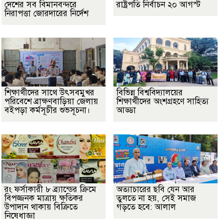
দেশের সব বিমানবন্দরে
রাষ্ট্রপতি নির্বাচন ২০ আগস্ট
নিরাপত্তা জোরদারের নির্দেশ
শিক্ষার্থীদের সাথে উৎসবমুখর
বিভিন্ন বিশ্ববিদ্যালয়ের
পরিবেশে ব্রাক্ষণবাড়িয়া জেলায়
শিক্ষার্থীদের অংশগ্রহণে সাহিত্য
বইপড়া কর্মসূচীর শুভসূচনা।
আড্ডা
রং ফর্সাকারী ৮ ব্র্যান্ডের ক্রিমে
অত্যাচারের ছবি যেন আর
বিপজ্জনক মাত্রায় ক্ষতিকর
তুলতে না হয়, সেই সমাজ
উপাদান থাকায় বিক্রিতে
গড়তে হবে: আলাল
নিষেধাজ্ঞা