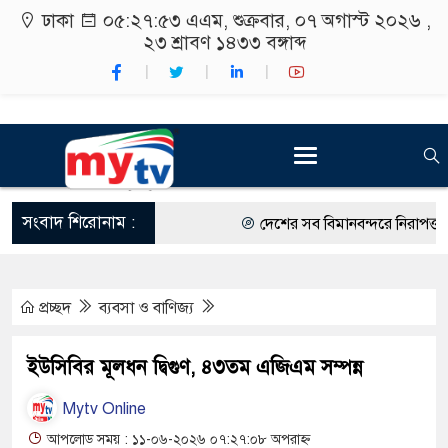
ঢাকা
০৫:২৭:৫৪ এএম
, শুক্রবার, ০৭ অগাস্ট ২০২৬ ,
২৩ শ্রাবণ ১৪৩৩
বঙ্গাব্দ
সংবাদ শিরোনাম :
দেশের সব বিমানবন্দরে নিরাপত্তা জোর
রাষ্ট্রপতি নির্বাচন ২০ আগস্ট
প্রচ্ছদ
ব্যবসা ও বাণিজ্য
শিক্ষার্থীদের সাথে উৎসবমুখর পরিবেশ
কর্মসূচীর শুভসূচনা।
ইউসিবির মূলধন দ্বিগুণ, ৪৩তম এজিএম সম্পন্ন
বিভিন্ন বিশ্ববিদ্যালয়ের শিক্ষার্থীদের 
Mytv Online
রং ফর্সাকারী ৮ ব্র্যান্ডের ক্রিমে বিপজ
আপলোড সময় : ১১-০৬-২০২৬ ০৭:২৭:০৮ অপরাহ্ন