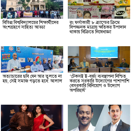
বিভিন্ন বিশ্ববিদ্যালয়ের শিক্ষার্থীদের
রং ফর্সাকারী ৮ ব্র্যান্ডের ক্রিমে
অংশগ্রহণে সাহিত্য আড্ডা
বিপজ্জনক মাত্রায় ক্ষতিকর উপাদান
থাকায় বিক্রিতে নিষেধাজ্ঞা
অত্যাচারের ছবি যেন আর তুলতে না
‘টেকসই ই-বর্জ্য ব্যবস্থাপনা নিশ্চিত
হয়, সেই সমাজ গড়তে হবে: আলাল
করতে সরকারি উদ্যোগের পাশাপাশি
বেসরকারি বিনিয়োগ ও উদ্যোগ
অপরিহার্য’