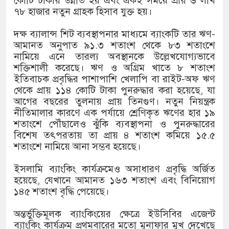
কোটি টাকায় উন্নীত হয় এবং একই সময়ে প্রায় ৬ লাখ
৭৮ হাজার নতুন গ্রাহক হিসাব যুক্ত হয়।
দক্ষ ব্যালান্স শিট ব্যবস্থাপনার মাধ্যমে ব্যাংকটি তার ঋণ-
আমানত অনুপাত ৯১.৩ শতাংশ থেকে ৮৩ শতাংশে
নামিয়ে এনে তারল্য অবস্থানকে উল্লেখযোগ্যভাবে
শক্তিশালী করেছে। ঋণ ও অগ্রিম খাতে ৮ শতাংশ
ইতিবাচক প্রবৃদ্ধির পাশাপাশি খেলাপি বা রাইট-অফ ঋণ
থেকে প্রায় ১১৪ কোটি টাকা পুনরুদ্ধার করা হয়েছে, যা
আগের বছরের তুলনায় প্রায় তিনগুণ। নতুন নিয়ন্ত্রক
নীতিমালার কারণে এক পর্যায়ে শ্রেণিকৃত ঋণের হার ১৯
শতাংশে পৌঁছালেও ঝুঁকি ব্যবস্থাপনা ও পুনরুদ্ধারের
বিশেষ তৎপরতায় তা প্রায় ৪ শতাংশ কমিয়ে ১৫.৫
শতাংশে নামিয়ে আনা সম্ভব হয়েছে।
ইসলামি ব্যাংকিং কার্যক্রমেও অসাধারণ প্রবৃদ্ধি অর্জিত
হয়েছে, যেখানে আমানত ১৬৩ শতাংশ এবং বিনিয়োগ
১৪৫ শতাংশ বৃদ্ধি পেয়েছে।
অন্তর্ভুক্তিমূলক ব্যাংকিংয়ের ক্ষেত্রে ইউসিবির এজেন্ট
ব্যাংকিং কার্যক্রম প্রথমবারের মতো মুনাফার মুখ দেখেছে