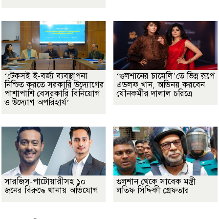
‘টেকসই ই-বর্জ্য ব্যবস্থাপনা
‘গুলশানের চামেলি’তে ভিন্ন রূপে
নিশ্চিত করতে সরকারি উদ্যোগের
এডলফ খান, অভিনয় করবেন
পাশাপাশি বেসরকারি বিনিয়োগ
যৌনকর্মীর দালাল চরিত্রে
ও উদ্যোগ অপরিহার্য’
সারজিস-পাটোয়ারীসহ ১০
গুলশান থেকে সাবেক মন্ত্রী
জনের বিরুদ্ধে থানায় অভিযোগ
লতিফ সিদ্দিকী গ্রেফতার