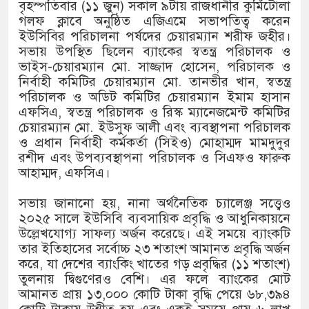
১৫২২ পুলিশ সদস্যকে চাকরিতে পুনর্ব
বৃহস্পতিবার (১১ জুন) সকাল ৯টায় রাজধানীর কুর্মিটোলা
গলফ ক্লাবে অনুষ্ঠিত এজিএমে সভাপতিত্ব করেন
খিলক্ষেত থানা বিএনপির যুগ্ম আহ্বায়
ইউসিবির পরিচালনা পর্ষদের চেয়ারম্যান শরীফ জহীর।
সভায় উপস্থিত ছিলেন ব্যাংকের স্বতন্ত্র পরিচালক ও
দেশের ৬ অঞ্চলে ঝড়ের আভাস
ভাইস-চেয়ারম্যান মো. সাজ্জাদ হোসেন, পরিচালক ও
নির্বাহী কমিটির চেয়ারম্যান মো. তানভীর খান, স্বতন্ত্র
সার্ককে আরও গতিশীল করতে চায় বাং
পরিচালক ও অডিট কমিটির চেয়ারম্যান ইমাম হাসান
এফসিএ, স্বতন্ত্র পরিচালক ও রিস্ক ম্যানেজমেন্ট কমিটির
প্রেমের সম্পর্ক ছিন্ন না করায় মা-ভ
চেয়ারম্যান মো. ইউসুফ আলী এবং ব্যবস্থাপনা পরিচালক
ও প্রধান নির্বাহী কর্মকর্তা (সিইও) মোহাম্মদ মামদুদুর
প্রধানমন্ত্রীর সঙ্গে নবনিযুক্ত নৌবাহিনী
রশীদ এবং উপব্যবস্থাপনা পরিচালক ও সিএফও ফারুক
আহাম্মদ, এফসিএ।
হামের উপসর্গে আরও ৬ প্রাণহানি, সব
সভায় জানানো হয়, নানা অর্থনৈতিক চ্যালেঞ্জ সত্ত্বেও
অবশেষে পদত্যাগ করলেন ভারতের শিক্ষা
২০২৫ সালে ইউসিবি ব্যবসায়িক প্রবৃদ্ধি ও আধুনিকায়নে
উল্লেখযোগ্য সাফল্য অর্জন করেছে। এই সময়ে ব্যাংকটি
জামায়াত ফেরেশতাদের দল নয়, ভুল 
তার ইতিহাসের সর্বোচ্চ ২৩ শতাংশ আমানত প্রবৃদ্ধি অর্জন
করে, যা দেশের ব্যাংকিং খাতের গড় প্রবৃদ্ধির (১১ শতাংশ)
তুলনায় দ্বিগুণেরও বেশি। এর ফলে ব্যাংকের মোট
আমানত প্রায় ১৩,০০০ কোটি টাকা বৃদ্ধি পেয়ে ৬৮,৩৯৪