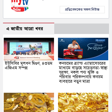
প্রতিবেদকের সকল নিউজ
এ জাতীয় আরো খবর
ইউসিবির মূলধন দ্বিগুণ, ৪৩তম
কনডমের ব্র্যান্ড এ‍্যাম্বাসেডরের
এজিএম সম্পন্ন
মাধ‍্যমে বাড়ছে সচেতনতা-স্বাস্থ্য
সুরক্ষা, নকল পণ্য ঝুঁকি ও
পরিবার পরিকল্পনায় কনডম
ব্যবহারে নতুন মাত্রা