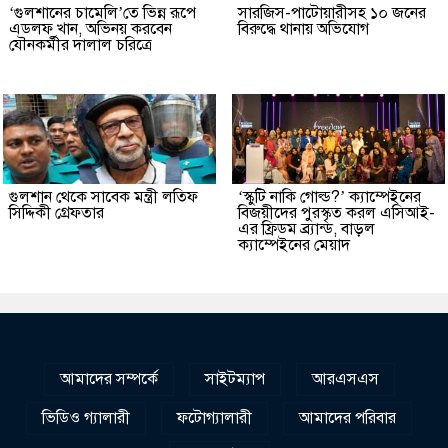
‘গুলশানের চামেলি’তে ভিন্ন রূপে
সারজিস-পাটোয়ারীসহ ১০ জনের
এডলফ খান, অভিনয় করবেন
বিরুদ্ধে থানায় অভিযোগ
যৌনকর্মীর দালাল চরিত্রে
গুলশান থেকে সাবেক মন্ত্রী লতিফ
‘স্কুটি নাকি গোল্ড?’ ক্যাম্পেইনের
সিদ্দিকী গ্রেফতার
বিজয়ীদের পুরস্কৃত করল এসিআই-
এর ফ্রিডম ব্র্যান্ড, বাড়ল
ক্যাম্পেইনের মেয়াদ
আমাদের সম্পর্কে
সাইটম্যাপ
আরএসএস
ভিডিও গ্যালারী
ফটোগ্যালারী
আমাদের পরিবার