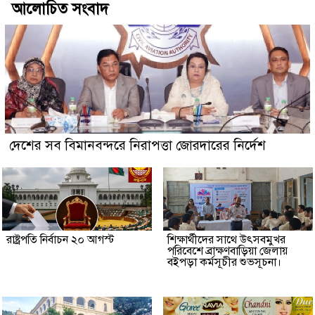
আলোচিত সংবাদ
দেশের সব বিমানবন্দরে নিরাপত্তা জোরদারের নির্দেশ
রাষ্ট্রপতি নির্বাচন ২০ আগস্ট
শিক্ষার্থীদের সাথে উৎসবমুখর
পরিবেশে ব্রাক্ষণবাড়িয়া জেলায়
বইপড়া কর্মসূচীর শুভসূচনা।