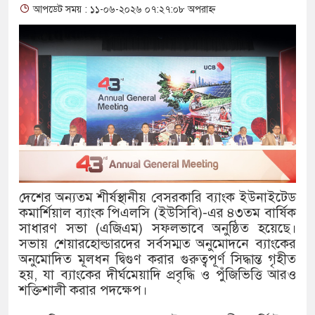
আপডেট সময় : ১১-০৬-২০২৬ ০৭:২৭:০৮ অপরাহ্ন
থাকায় বিক্রিতে নিষেধাজ্ঞা
অত্যাচারের ছবি যেন আর তুলতে না হ
আলাল
‘গুলশানের চামেলি’তে ভিন্ন রূপে 
যৌনকর্মীর দালাল চরিত্রে
সারজিস-পাটোয়ারীসহ ১০ জনের বিরুদ
দেশের অন্যতম শীর্ষস্থানীয় বেসরকারি ব্যাংক ইউনাইটেড
গুলশান থেকে সাবেক মন্ত্রী লতিফ সিদ্দ
কমার্শিয়াল ব্যাংক পিএলসি (ইউসিবি)-এর ৪৩তম বার্ষিক
সাধারণ সভা (এজিএম) সফলভাবে অনুষ্ঠিত হয়েছে।
‘স্কুটি নাকি গোল্ড?’ ক্যাম্পেইনের ব
সভায় শেয়ারহোল্ডারদের সর্বসম্মত অনুমোদনে ব্যাংকের
অনুমোদিত মূলধন দ্বিগুণ করার গুরুত্বপূর্ণ সিদ্ধান্ত গৃহীত
এর ফ্রিডম ব্র্যান্ড, বাড়ল ক্যাম্পেইনের মে
হয়, যা ব্যাংকের দীর্ঘমেয়াদি প্রবৃদ্ধি ও পুঁজিভিত্তি আরও
সংবিধান অনুযায়ী যথাসময়ে রাষ্ট্রপতি নি
শক্তিশালী করার পদক্ষেপ।