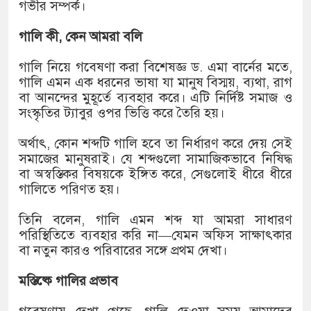
১৫২২ পুলিশ সদস্যকে চাকরিতে পুনর্
গভীর সম্পর্ক।
খিলক্ষেত থানা বিএনপির যুগ্ম আহ্বা
গালি কী, কেন আমরা বলি
দেশের ৬ অঞ্চলে ঝড়ের আভাস
গালি নিয়ে গবেষণা করা বিশেষজ্ঞ ড. এমা বার্নের মতে,
গালি এমন এক ধরনের ভাষা যা মানুষ বিস্ময়, ব্যথা, রাগ
সার্ককে আরও গতিশীল করতে চায় বা
বা আনন্দের মুহূর্তে ব্যবহার করে। এটি নির্দিষ্ট সমাজ ও
সংস্কৃতির ট্যাবুর ওপর ভিত্তি করে তৈরি হয়।
প্রেমের সম্পর্ক ছিন্ন না করায় মা-
অর্থাৎ, কোন শব্দটি গালি হবে তা নির্ধারণ করে দেয় সেই
প্রধানমন্ত্রীর সঙ্গে নবনিযুক্ত নৌবাহিন
সমাজের মানুষরাই। যে শব্দগুলো সামাজিকভাবে নিষিদ্ধ
বা অস্বস্তিকর বিষয়কে ইঙ্গিত করে, সেগুলোই ধীরে ধীরে
হামের উপসর্গে আরও ৬ প্রাণহানি, স
গালিতে পরিণত হয়।
অবশেষে পদত্যাগ করলেন ভারতের শিক্ষ
তিনি বলেন, গালি এমন শব্দ যা আমরা সাধারণ
পরিস্থিতিতে ব্যবহার করি না—যেমন অফিস সাক্ষাৎকার
জামায়াত ফেরেশতাদের দল নয়, ভুল 
বা নতুন কারও পরিবারের সঙ্গে প্রথম দেখা।
মস্তিষ্কে গালির প্রভাব