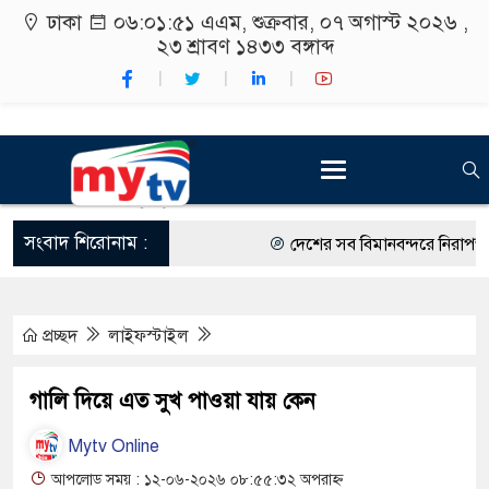
ঢাকা
০৬:০১:৫২ এএম
, শুক্রবার, ০৭ অগাস্ট ২০২৬ ,
২৩ শ্রাবণ ১৪৩৩
বঙ্গাব্দ
সংবাদ শিরোনাম :
দেশের সব বিমানবন্দরে নিরাপত্তা জো
রাষ্ট্রপতি নির্বাচন ২০ আগস্ট
প্রচ্ছদ
লাইফস্টাইল
শিক্ষার্থীদের সাথে উৎসবমুখর পরিবে
কর্মসূচীর শুভসূচনা।
গালি দিয়ে এত সুখ পাওয়া যায় কেন
বিভিন্ন বিশ্ববিদ্যালয়ের শিক্ষার্থীদের
Mytv Online
রং ফর্সাকারী ৮ ব্র্যান্ডের ক্রিমে বিপ
আপলোড সময় : ১২-০৬-২০২৬ ০৮:৫৫:৩২ অপরাহ্ন