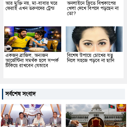
আর মুক্তি নয়, মা-বাবার ঘরে
অনলাইনে ফ্রিতে বিশ্বকাপের
ফেরাই এখন তরুণদের ট্রেন্ড
খেলা দেখে বিপদে পড়ছেন না
তো?
একজন ব্রাজিল, অন্যজন
বিশেষ উপায়ে চোখের যত্ন
আর্জেন্টিনা সমর্থক হলে সম্পর্ক
নিলে সহজে পড়বে না ছানি
টিকিয়ে রাখবেন যেভাবে
সর্বশেষ সংবাদ