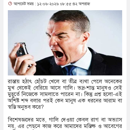
আপডেট সময় : ১২-০৬-২০২৬ ০৮:৫৫:৩২ অপরাহ্ন
থাকায় বিক্রিতে নিষেধাজ্ঞা
অত্যাচারের ছবি যেন আর তুলতে না 
আলাল
‘গুলশানের চামেলি’তে ভিন্ন রূপে
যৌনকর্মীর দালাল চরিত্রে
সারজিস-পাটোয়ারীসহ ১০ জনের বিরু
রাস্তায় হঠাৎ হোঁচট খেলে বা তীব্র ব্যথা পেলে অনেকের
গুলশান থেকে সাবেক মন্ত্রী লতিফ সিদ্
মুখ থেকেই বেরিয়ে আসে গালি। ভদ্র-শান্ত মানুষও সেই
মুহূর্তে নিজেকে সামলাতে পারেন না। কিন্তু প্রশ্ন হলো-এই
‘স্কুটি নাকি গোল্ড?’ ক্যাম্পেইনের 
অশিষ্ট শব্দ বলার পরই কেন মানুষ এক ধরনের আরাম বা
স্বস্তি অনুভব করে?
এর ফ্রিডম ব্র্যান্ড, বাড়ল ক্যাম্পেইনের ম
সংবিধান অনুযায়ী যথাসময়ে রাষ্ট্রপতি ন
বিশেষজ্ঞদের মতে, গালি দেওয়া কেবল রাগ বা অভ্যাস
নয়, এর পেছনে কাজ করে আমাদের মস্তিষ্ক ও আবেগের