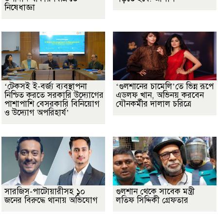
নিষেধাজ্ঞা
‘টেকসই ই-বর্জ্য ব্যবস্থাপনা
‘গুলশানের চামেলি’তে ভিন্ন রূপে
নিশ্চিত করতে সরকারি উদ্যোগের
এডলফ খান, অভিনয় করবেন
পাশাপাশি বেসরকারি বিনিয়োগ
যৌনকর্মীর দালাল চরিত্রে
ও উদ্যোগ অপরিহার্য’
সারজিস-পাটোয়ারীসহ ১০
গুলশান থেকে সাবেক মন্ত্রী
জনের বিরুদ্ধে থানায় অভিযোগ
লতিফ সিদ্দিকী গ্রেফতার