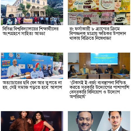
বিভিন্ন বিশ্ববিদ্যালয়ের শিক্ষার্থীদের
রং ফর্সাকারী ৮ ব্র্যান্ডের ক্রিমে
অংশগ্রহণে সাহিত্য আড্ডা
বিপজ্জনক মাত্রায় ক্ষতিকর উপাদান
থাকায় বিক্রিতে নিষেধাজ্ঞা
অত্যাচারের ছবি যেন আর তুলতে না
‘টেকসই ই-বর্জ্য ব্যবস্থাপনা নিশ্চিত
হয়, সেই সমাজ গড়তে হবে: আলাল
করতে সরকারি উদ্যোগের পাশাপাশি
বেসরকারি বিনিয়োগ ও উদ্যোগ
অপরিহার্য’