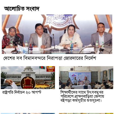
আলোচিত সংবাদ
দেশের সব বিমানবন্দরে নিরাপত্তা জোরদারের নির্দেশ
রাষ্ট্রপতি নির্বাচন ২০ আগস্ট
শিক্ষার্থীদের সাথে উৎসবমুখর
পরিবেশে ব্রাক্ষণবাড়িয়া জেলায়
বইপড়া কর্মসূচীর শুভসূচনা।