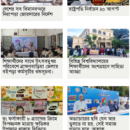
দেশের সব বিমানবন্দরে
রাষ্ট্রপতি নির্বাচন ২০ আগস্ট
নিরাপত্তা জোরদারের নির্দেশ
শিক্ষার্থীদের সাথে উৎসবমুখর
বিভিন্ন বিশ্ববিদ্যালয়ের
পরিবেশে ব্রাক্ষণবাড়িয়া জেলায়
শিক্ষার্থীদের অংশগ্রহণে সাহিত্য
বইপড়া কর্মসূচীর শুভসূচনা।
আড্ডা
রং ফর্সাকারী ৮ ব্র্যান্ডের ক্রিমে
অত্যাচারের ছবি যেন আর
বিপজ্জনক মাত্রায় ক্ষতিকর
তুলতে না হয়, সেই সমাজ
উপাদান থাকায় বিক্রিতে
গড়তে হবে: আলাল