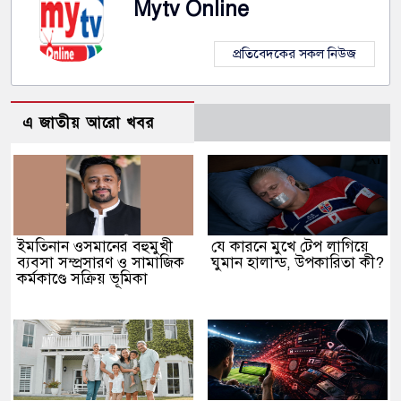
Mytv Online
প্রতিবেদকের সকল নিউজ
এ জাতীয় আরো খবর
ইমতিনান ওসমানের বহুমুখী
যে কারনে মুখে টেপ লাগিয়ে
ব্যবসা সম্প্রসারণ ও সামাজিক
ঘুমান হালান্ড, উপকারিতা কী?
কর্মকাণ্ডে সক্রিয় ভূমিকা