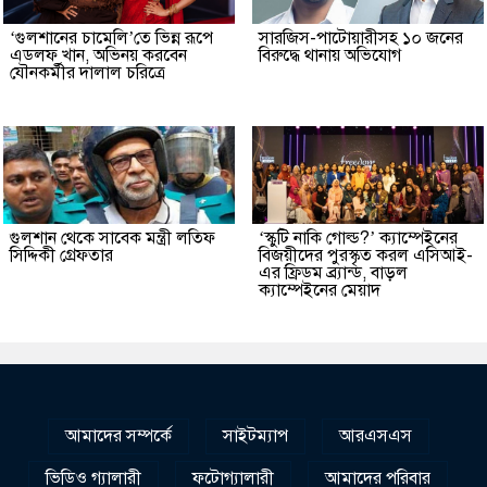
‘গুলশানের চামেলি’তে ভিন্ন রূপে
সারজিস-পাটোয়ারীসহ ১০ জনের
এডলফ খান, অভিনয় করবেন
বিরুদ্ধে থানায় অভিযোগ
যৌনকর্মীর দালাল চরিত্রে
গুলশান থেকে সাবেক মন্ত্রী লতিফ
‘স্কুটি নাকি গোল্ড?’ ক্যাম্পেইনের
সিদ্দিকী গ্রেফতার
বিজয়ীদের পুরস্কৃত করল এসিআই-
এর ফ্রিডম ব্র্যান্ড, বাড়ল
ক্যাম্পেইনের মেয়াদ
আমাদের সম্পর্কে
সাইটম্যাপ
আরএসএস
ভিডিও গ্যালারী
ফটোগ্যালারী
আমাদের পরিবার