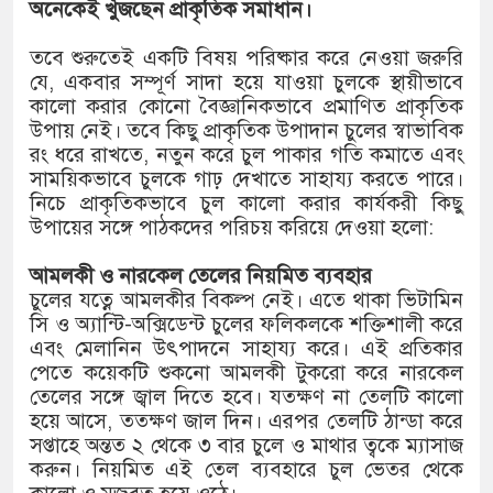
১৫২২ পুলিশ সদস্যকে চাকরিতে পুনর্
অনেকেই খুঁজছেন প্রাকৃতিক সমাধান।
খিলক্ষেত থানা বিএনপির যুগ্ম আহ্বায়
তবে শুরুতেই একটি বিষয় পরিষ্কার করে নেওয়া জরুরি
যে, একবার সম্পূর্ণ সাদা হয়ে যাওয়া চুলকে স্থায়ীভাবে
দেশের ৬ অঞ্চলে ঝড়ের আভাস
কালো করার কোনো বৈজ্ঞানিকভাবে প্রমাণিত প্রাকৃতিক
উপায় নেই। তবে কিছু প্রাকৃতিক উপাদান চুলের স্বাভাবিক
সার্ককে আরও গতিশীল করতে চায় বা
রং ধরে রাখতে, নতুন করে চুল পাকার গতি কমাতে এবং
সাময়িকভাবে চুলকে গাঢ় দেখাতে সাহায্য করতে পারে।
প্রেমের সম্পর্ক ছিন্ন না করায় মা-ভ
নিচে প্রাকৃতিকভাবে চুল কালো করার কার্যকরী কিছু
উপায়ের সঙ্গে পাঠকদের পরিচয় করিয়ে দেওয়া হলো:
প্রধানমন্ত্রীর সঙ্গে নবনিযুক্ত নৌবাহিনী
আমলকী ও নারকেল তেলের নিয়মিত ব্যবহার
হামের উপসর্গে আরও ৬ প্রাণহানি, সব
চুলের যত্নে আমলকীর বিকল্প নেই। এতে থাকা ভিটামিন
সি ও অ্যান্টি-অক্সিডেন্ট চুলের ফলিকলকে শক্তিশালী করে
অবশেষে পদত্যাগ করলেন ভারতের শিক্ষা
এবং মেলানিন উৎপাদনে সাহায্য করে। এই প্রতিকার
পেতে কয়েকটি শুকনো আমলকী টুকরো করে নারকেল
জামায়াত ফেরেশতাদের দল নয়, ভুল 
তেলের সঙ্গে জ্বাল দিতে হবে। যতক্ষণ না তেলটি কালো
হয়ে আসে, ততক্ষণ জাল দিন। এরপর তেলটি ঠান্ডা করে
সপ্তাহে অন্তত ২ থেকে ৩ বার চুলে ও মাথার ত্বকে ম্যাসাজ
করুন। নিয়মিত এই তেল ব্যবহারে চুল ভেতর থেকে