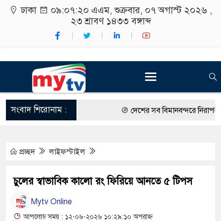
ঢাকা
০৯:০৭:২১ এএম
, শুক্রবার, ০৭ অগাস্ট ২০২৬ ,
২৩ শ্রাবণ ১৪৩৩
বঙ্গাব্দ
সংবাদ শিরোনাম :
দেশের সব বিমানবন্দরে নিরাপত্তা জোর
রাষ্ট্রপতি নির্বাচন ২০ আগস্ট
প্রচ্ছদ
লাইফস্টাইল
শিক্ষার্থীদের সাথে উৎসবমুখর পরিবেশ
কর্মসূচীর শুভসূচনা।
চুলের স্বাভাবিক কালো রং ফিরিয়ে আনতে ৫ টিপস
বিভিন্ন বিশ্ববিদ্যালয়ের শিক্ষার্থীদের 
Mytv Online
রং ফর্সাকারী ৮ ব্র্যান্ডের ক্রিমে বিপজ
আপলোড সময় : ১২-০৬-২০২৬ ১০:২৯:১০ অপরাহ্ন