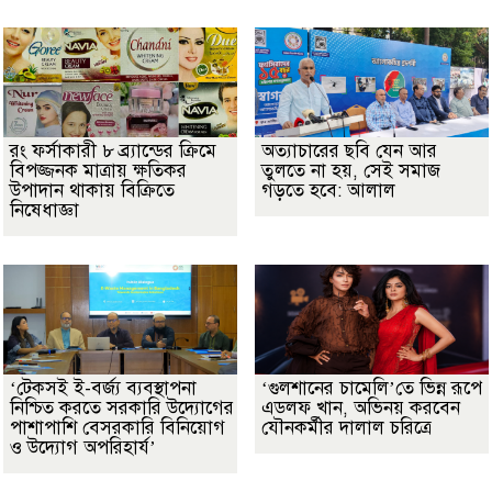
রং ফর্সাকারী ৮ ব্র্যান্ডের ক্রিমে
অত্যাচারের ছবি যেন আর
বিপজ্জনক মাত্রায় ক্ষতিকর
তুলতে না হয়, সেই সমাজ
উপাদান থাকায় বিক্রিতে
গড়তে হবে: আলাল
নিষেধাজ্ঞা
‘টেকসই ই-বর্জ্য ব্যবস্থাপনা
‘গুলশানের চামেলি’তে ভিন্ন রূপে
নিশ্চিত করতে সরকারি উদ্যোগের
এডলফ খান, অভিনয় করবেন
পাশাপাশি বেসরকারি বিনিয়োগ
যৌনকর্মীর দালাল চরিত্রে
ও উদ্যোগ অপরিহার্য’