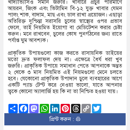
খাদ্যাভ্যাসও সমান জরুরি। খাবারে প্রচুর পরিমাণে
আয়রন, জিংক এবং ভিটামিন বি-১২ যুক্ত খাবার যেমন
পালং শাক, বাদাম, মাছ এবং ডাল রাখা প্রয়োজন। এছাড়া
অতিরিক্ত দুশ্চিন্তা সরাসরি চুলের স্বাস্থ্যের ওপর প্রভাব
ফেলে, তাই নিয়মিত ইয়োগা বা মেডিটেশন করার চেষ্টা
করুন। মনে রাখবেন, চুলের কোষ পুনর্গঠনের জন্য রাতে
পর্যাপ্ত ঘুম আবশ্যক।
প্রাকৃতিক উপায়গুলো কাজ করতে রাসায়নিক ডাইয়ের
মতো দ্রুত ফলাফল দেয় না। এক্ষেত্রে ধৈর্য ধরা খুব
জরুরি। প্রাকৃতিক উপায়ে সমাধান পেতে আপনাকে অন্তত
২ থেকে ৩ মাস নিয়মিত এই নিয়মগুলো মেনে চলতে
হবে। যেকোনো প্রাকৃতিক উপাদান চুলে ব্যবহারের আগে
একটি প্যাচ টেস্ট করে নেওয়া ভালো, যাতে আপনার
ত্বকে কোনো অ্যালার্জি হয় কি না তা নিশ্চিত হওয়া যায়।
Share
Facebook
Mastodon
WhatsApp
LinkedIn
Pinterest
Threads
Copy
Twitter
Link
প্রিন্ট করুন :