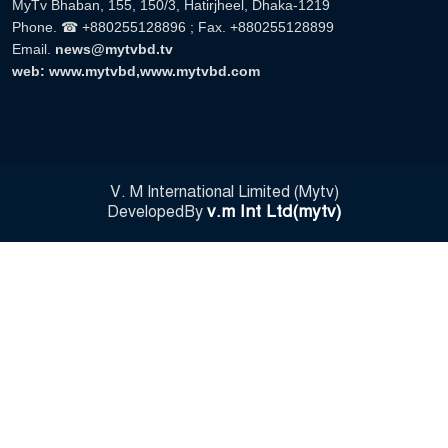
MyTv Bhaban, 155, 150/3, Hatirjheel, Dhaka-1219
Phone. ☎ +880255128896 ; Fax. +880255128899
Email.
news@mytvbd.tv
web: www.mytvbd,www.mytvbd.com
V. M International Limited (Mytv)
v.m Int Ltd(mytv)
DevelopedBy