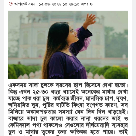
আপডেট সময় : ১২-০৬-২০২৬ ১০:২৯:১০ অপরাহ্ন
থাকায় বিক্রিতে নিষেধাজ্ঞা
অত্যাচারের ছবি যেন আর তুলতে না হ
আলাল
‘গুলশানের চামেলি’তে ভিন্ন রূপে 
যৌনকর্মীর দালাল চরিত্রে
সারজিস-পাটোয়ারীসহ ১০ জনের বিরুদ
একসময় সাদা চুলকে বয়সের ছাপ হিসেবে দেখা হতো।
গুলশান থেকে সাবেক মন্ত্রী লতিফ সিদ্
কিন্তু এখন ২৫-৩০ বছর বয়সেই অনেকের মাথায় দেখা
যাচ্ছে পাক ধরা চুল। কর্মব্যস্ত জীবন, মানসিক চাপ, দূষণ,
‘স্কুটি নাকি গোল্ড?’ ক্যাম্পেইনের ব
অনিয়মিত ঘুম, পুষ্টির ঘাটতি কিংবা বংশগত কারণ, সব
মিলিয়ে অকালপক্বতার সমস্যা যেন দিন দিন বাড়ছেই।
এর ফ্রিডম ব্র্যান্ড, বাড়ল ক্যাম্পেইনের মে
বাজারে সাদা চুল কালো করার নানা ধরনের ডাই ও
সংবিধান অনুযায়ী যথাসময়ে রাষ্ট্রপতি নি
কেমিক্যাল পণ্য থাকলেও সেগুলোর দীর্ঘমেয়াদি ব্যবহার
চুল ও মাথার ত্বকের জন্য ক্ষতিকর হতে পারে। তাই