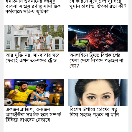
ইমতিনান ওসমানের বহুমুখী
যে কারনে মুখে টেপ লাগিয়ে
ব্যবসা সম্প্রসারণ ও সামাজিক
ঘুমান হালান্ড, উপকারিতা কী?
কর্মকাণ্ডে সক্রিয় ভূমিকা
আর মুক্তি নয়, মা-বাবার ঘরে
অনলাইনে ফ্রিতে বিশ্বকাপের
ফেরাই এখন তরুণদের ট্রেন্ড
খেলা দেখে বিপদে পড়ছেন না
তো?
একজন ব্রাজিল, অন্যজন
বিশেষ উপায়ে চোখের যত্ন
আর্জেন্টিনা সমর্থক হলে সম্পর্ক
নিলে সহজে পড়বে না ছানি
টিকিয়ে রাখবেন যেভাবে