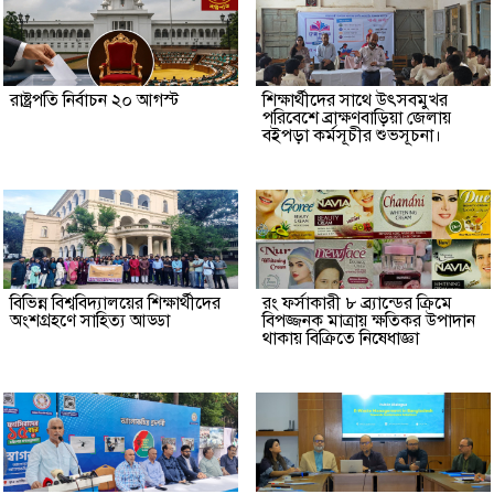
রাষ্ট্রপতি নির্বাচন ২০ আগস্ট
শিক্ষার্থীদের সাথে উৎসবমুখর
পরিবেশে ব্রাক্ষণবাড়িয়া জেলায়
বইপড়া কর্মসূচীর শুভসূচনা।
বিভিন্ন বিশ্ববিদ্যালয়ের শিক্ষার্থীদের
রং ফর্সাকারী ৮ ব্র্যান্ডের ক্রিমে
অংশগ্রহণে সাহিত্য আড্ডা
বিপজ্জনক মাত্রায় ক্ষতিকর উপাদান
থাকায় বিক্রিতে নিষেধাজ্ঞা