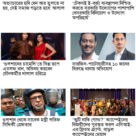
অত্যাচারের ছবি যেন আর তুলতে না
‘টেকসই ই-বর্জ্য ব্যবস্থাপনা নিশ্চিত
হয়, সেই সমাজ গড়তে হবে: আলাল
করতে সরকারি উদ্যোগের পাশাপাশি
বেসরকারি বিনিয়োগ ও উদ্যোগ
অপরিহার্য’
‘গুলশানের চামেলি’তে ভিন্ন রূপে
সারজিস-পাটোয়ারীসহ ১০ জনের
এডলফ খান, অভিনয় করবেন
বিরুদ্ধে থানায় অভিযোগ
যৌনকর্মীর দালাল চরিত্রে
গুলশান থেকে সাবেক মন্ত্রী লতিফ
‘স্কুটি নাকি গোল্ড?’ ক্যাম্পেইনের
সিদ্দিকী গ্রেফতার
বিজয়ীদের পুরস্কৃত করল এসিআই-
এর ফ্রিডম ব্র্যান্ড, বাড়ল
ক্যাম্পেইনের মেয়াদ