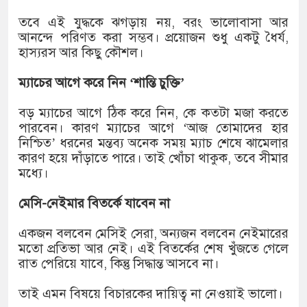
১৫২২ পুলিশ সদস্যকে চাকরিতে পুনর্ব
তবে এই যুদ্ধকে ঝগড়ায় নয়, বরং ভালোবাসা আর
খিলক্ষেত থানা বিএনপির যুগ্ম আহ্বায়ক
আনন্দে পরিণত করা সম্ভব। প্রয়োজন শুধু একটু ধৈর্য,
হাস্যরস আর কিছু কৌশল।
দেশের ৬ অঞ্চলে ঝড়ের আভাস
ম্যাচের আগে করে নিন ‘শান্তি চুক্তি’
সার্ককে আরও গতিশীল করতে চায় বাং
বড় ম্যাচের আগে ঠিক করে নিন, কে কতটা মজা করতে
প্রেমের সম্পর্ক ছিন্ন না করায় মা-ভা
পারবেন। কারণ ম্যাচের আগে ‘আজ তোমাদের হার
নিশ্চিত’ ধরনের মন্তব্য অনেক সময় ম্যাচ শেষে ঝামেলার
প্রধানমন্ত্রীর সঙ্গে নবনিযুক্ত নৌবাহিনী 
কারণ হয়ে দাঁড়াতে পারে। তাই খোঁচা থাকুক, তবে সীমার
মধ্যে।
হামের উপসর্গে আরও ৬ প্রাণহানি, সবা
মেসি-নেইমার বিতর্কে যাবেন না
অবশেষে পদত্যাগ করলেন ভারতের শিক্ষা
একজন বলবেন মেসিই সেরা, অন্যজন বলবেন নেইমারের
জামায়াত ফেরেশতাদের দল নয়, ভুল হ
মতো প্রতিভা আর নেই। এই বিতর্কের শেষ খুঁজতে গেলে
রাত পেরিয়ে যাবে, কিন্তু সিদ্ধান্ত আসবে না।
তাই এমন বিষয়ে বিচারকের দায়িত্ব না নেওয়াই ভালো।