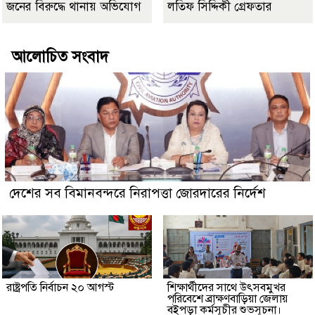
জনের বিরুদ্ধে থানায় অভিযোগ
লতিফ সিদ্দিকী গ্রেফতার
আলোচিত সংবাদ
দেশের সব বিমানবন্দরে নিরাপত্তা জোরদারের নির্দেশ
রাষ্ট্রপতি নির্বাচন ২০ আগস্ট
শিক্ষার্থীদের সাথে উৎসবমুখর
পরিবেশে ব্রাক্ষণবাড়িয়া জেলায়
বইপড়া কর্মসূচীর শুভসূচনা।