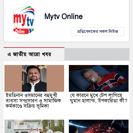
Mytv Online
প্রতিবেদকের সকল নিউজ
এ জাতীয় আরো খবর
ইমতিনান ওসমানের বহুমুখী
যে কারনে মুখে টেপ লাগিয়ে
ব্যবসা সম্প্রসারণ ও সামাজিক
ঘুমান হালান্ড, উপকারিতা কী?
কর্মকাণ্ডে সক্রিয় ভূমিকা