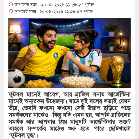
আপলোড সময় : ২০-০৬-২০২৬ ১১:৫৮:৫৭ পূর্বাহ্ন
থাকায় বিক্রিতে নিষেধাজ্ঞা
আপডেট সময় : ২০-০৬-২০২৬ ১১:৫৮:৫৭ পূর্বাহ্ন
অত্যাচারের ছবি যেন আর তুলতে না হয
আলাল
‘গুলশানের চামেলি’তে ভিন্ন রূপে এ
যৌনকর্মীর দালাল চরিত্রে
সারজিস-পাটোয়ারীসহ ১০ জনের বিরুদ্
গুলশান থেকে সাবেক মন্ত্রী লতিফ সিদ্দ
ফুটবল মানেই আবেগ, আর ব্রাজিল বনাম আর্জেন্টিনা
মানেই অন্যরকম উত্তেজনা। মাঠে দুই দলের লড়াই যেমন
‘স্কুটি নাকি গোল্ড?’ ক্যাম্পেইনের বি
তীব্র, তেমনি কখনো কখনো সেই উত্তাপ ছড়িয়ে পড়ে
এর ফ্রিডম ব্র্যান্ড, বাড়ল ক্যাম্পেইনের মেয
সমর্থকদের মাঝেও। কিন্তু যদি এমন হয়, আপনি ব্রাজিলের
সমর্থক আর আপনার প্রিয় মানুষটি আর্জেন্টিনার ভক্ত?
সংবিধান অনুযায়ী যথাসময়ে রাষ্ট্রপতি নির
তাহলে সম্পর্কের মাঠেও শুরু হতে পারে ছোটখাটো
‘ফুটবল যুদ্ধ’।