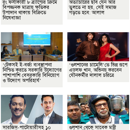
রং ফর্সাকারী ৮ ব্র্যান্ডের ক্রিমে
অত্যাচারের ছবি যেন আর
বিপজ্জনক মাত্রায় ক্ষতিকর
তুলতে না হয়, সেই সমাজ
উপাদান থাকায় বিক্রিতে
গড়তে হবে: আলাল
নিষেধাজ্ঞা
‘টেকসই ই-বর্জ্য ব্যবস্থাপনা
‘গুলশানের চামেলি’তে ভিন্ন রূপে
নিশ্চিত করতে সরকারি উদ্যোগের
এডলফ খান, অভিনয় করবেন
পাশাপাশি বেসরকারি বিনিয়োগ
যৌনকর্মীর দালাল চরিত্রে
ও উদ্যোগ অপরিহার্য’
সারজিস-পাটোয়ারীসহ ১০
গুলশান থেকে সাবেক মন্ত্রী