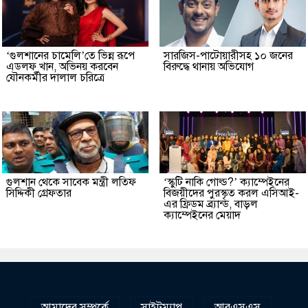
‘গুলশানের চামেলি’তে ভিন্ন রূপে
সারজিস-পাটোয়ারীসহ ১০ জনের
এডলফ খান, অভিনয় করবেন
বিরুদ্ধে থানায় অভিযোগ
যৌনকর্মীর দালাল চরিত্রে
গুলশান থেকে সাবেক মন্ত্রী লতিফ
‘স্কুটি নাকি গোল্ড?’ ক্যাম্পেইনের
সিদ্দিকী গ্রেফতার
বিজয়ীদের পুরস্কৃত করল এসিআই-
এর ফ্রিডম ব্র্যান্ড, বাড়ল
ক্যাম্পেইনের মেয়াদ
আমাদের সম্পর্কে
সাইটম্যাপ
আরএসএস