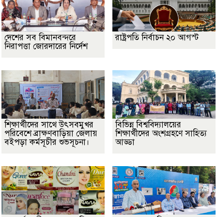
দেশের সব বিমানবন্দরে
রাষ্ট্রপতি নির্বাচন ২০ আগস্ট
নিরাপত্তা জোরদারের নির্দেশ
শিক্ষার্থীদের সাথে উৎসবমুখর
বিভিন্ন বিশ্ববিদ্যালয়ের
পরিবেশে ব্রাক্ষণবাড়িয়া জেলায়
শিক্ষার্থীদের অংশগ্রহণে সাহিত্য
বইপড়া কর্মসূচীর শুভসূচনা।
আড্ডা