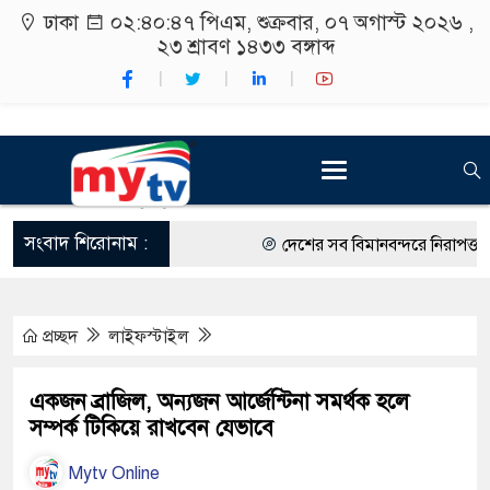
ঢাকা
০২:৪০:৪৮ পিএম
, শুক্রবার, ০৭ অগাস্ট ২০২৬ ,
২৩ শ্রাবণ ১৪৩৩
বঙ্গাব্দ
সংবাদ শিরোনাম :
দেশের সব বিমানবন্দরে নিরাপত্তা জোরদ
রাষ্ট্রপতি নির্বাচন ২০ আগস্ট
প্রচ্ছদ
লাইফস্টাইল
শিক্ষার্থীদের সাথে উৎসবমুখর পরিবেশে
কর্মসূচীর শুভসূচনা।
একজন ব্রাজিল, অন্যজন আর্জেন্টিনা সমর্থক হলে
সম্পর্ক টিকিয়ে রাখবেন যেভাবে
বিভিন্ন বিশ্ববিদ্যালয়ের শিক্ষার্থীদের অ
Mytv Online
রং ফর্সাকারী ৮ ব্র্যান্ডের ক্রিমে বিপজ