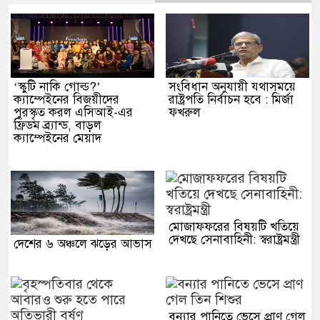
‘স্কুটি নাকি গোল্ড?’
সংবিধান অনুযায়ী যথাসময়ে
ক্যাম্পেইনের বিজয়ীদের
রাষ্ট্রপতি নির্বাচন হবে : মির্জা
পুরস্কৃত করল এসিআই-এর
ফখরুল
ফ্রিডম ব্র্যান্ড, বাড়ল
ক্যাম্পেইনের মেয়াদ
মোজাফফরের বিষয়টি খতিয়ে
দেখছে সেনাবাহিনী: স্বরাষ্ট্রমন্ত্রী
দেশের ৬ অঞ্চলে ঝড়ের আভাস
বন্যার পানিতে ভেসে প্রাণ গেল