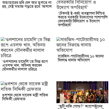
অত্যাচারের ছবি যেন আর তুলতে না
হয়, সেই সমাজ গড়তে হবে: আলাল
‘টেকসই ই-বর্জ্য ব্যবস্থাপনা নিশ্চিত
করতে সরকারি উদ্যোগের পাশাপাশি
বেসরকারি বিনিয়োগ ও উদ্যোগ
অপরিহার্য’
সারজিস-পাটোয়ারীসহ ১০ জনের
বিরুদ্ধে থানায় অভিযোগ
‘গুলশানের চামেলি’তে ভিন্ন রূপে
এডলফ খান, অভিনয় করবেন
যৌনকর্মীর দালাল চরিত্রে
গুলশান থেকে সাবেক মন্ত্রী লতিফ
সিদ্দিকী গ্রেফতার
‘স্কুটি নাকি গোল্ড?’ ক্যাম্পেইনের