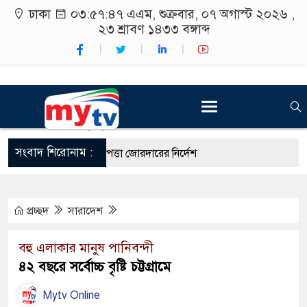
ঢাকা
০৩:৫৭:৪৮ এএম
, শুক্রবার, ০৭ অগাস্ট ২০২৬ ,
২৩ শ্রাবণ ১৪৩৩
বঙ্গাব্দ
সংবাদ শিরোনাম :
র সব বিমানবন্দরে নিরাপত্তা জোরদারের নির্দেশ
্রপতি নির্বাচন ২০ আগস্ট
প্রচ্ছদ
সারাদেশ
ষার্থীদের সাথে উৎসবমুখর পরিবেশে ব্রাক্ষণবাড়িয়া জেলায় বইপড়া
ীর শুভসূচনা।
বহু এলাকার মানুষ পানিবন্দী
৪২ বছরে সর্বোচ্চ বৃষ্টি চট্টগ্রামে
্ন বিশ্ববিদ্যালয়ের শিক্ষার্থীদের অংশগ্রহণে সাহিত্য আড্ডা
Mytv Online
্সাকারী ৮ ব্র্যান্ডের ক্রিমে বিপজ্জনক মাত্রায় ক্ষতিকর উপাদান