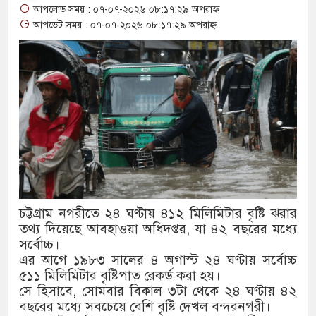
আপলোড সময় : ০৭-০৭-২০২৬ ০৮:১৭:২৯ অপরাহ্ন
ক্রিতে নিষেধাজ্ঞা
আপডেট সময় : ০৭-০৭-২০২৬ ০৮:১৭:২৯ অপরাহ্ন
াচারের ছবি যেন আর তুলতে না হয়, সেই সমাজ গড়তে হবে:
শানের চামেলি’তে ভিন্ন রূপে এডলফ খান, অভিনয় করবেন
ীর দালাল চরিত্রে
িস-পাটোয়ারীসহ ১০ জনের বিরুদ্ধে থানায় অভিযোগ
ন থেকে সাবেক মন্ত্রী লতিফ সিদ্দিকী গ্রেফতার
চট্টগ্রাম নগরীতে ২৪ ঘণ্টায় ৪১২ মিলিমিটার বৃষ্টি ঝরার
তথ্য দিয়েছে আবহাওয়া অধিদপ্তর, যা ৪২ বছরের মধ্যে
ুটি নাকি গোল্ড?’ ক্যাম্পেইনের বিজয়ীদের পুরস্কৃত করল এসিআই-
সর্বোচ্চ।
এর আগে ১৯৮৩ সালের ৪ অগাস্ট ২৪ ঘণ্টায় সর্বোচ্চ
ম ব্র্যান্ড, বাড়ল ক্যাম্পেইনের মেয়াদ
৫১১ মিলিমিটার বৃষ্টিপাত রেকর্ড করা হয়।
ান অনুযায়ী যথাসময়ে রাষ্ট্রপতি নির্বাচন হবে : মির্জা ফখরুল
সে হিসাবে, সোমবার বিকাল ৩টা থেকে ২৪ ঘণ্টায় ৪২
বছরের মধ্যে সবচেয়ে বেশি বৃষ্টি দেখল বন্দরনগরী।