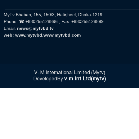
______________________________________________________
MyTv Bhaban, 155, 150/3, Hatirjheel, Dhaka-1219
Phone. ☎ +880255128896 ; Fax. +880255128899
Email.
news@mytvbd.tv
web: www.mytvbd,www.mytvbd.com
V. M International Limited (Mytv)
v.m Int Ltd(mytv)
DevelopedBy