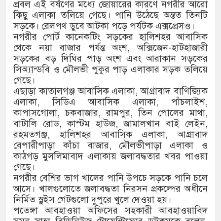
 পুলিশ সদস্যকে চাকরিতে পুনর্বহালের দাবিতে মানববন্ধন
প্রবল এই বর্ষণের মধ্যে জোয়ারের কারণে নগরীর আরো
কিছু এলাকা তলিয়ে গেছে। পানি উঠেছে অন্তত তিনটি
্ষেত থানা বিএনপির যুগ্ম আহ্বায়ক মশিউর রহমান বহিষ্কার
সড়কে। রেলপথ ডুবে আটকা পড়ে পর্যটক এক্সপ্রেসও।
নগরীর পোর্ট কানেকটিং সড়কের হালিশহর আবাসিক
র ৬ অঞ্চলে ঝড়ের আভাস
থেকে নয়া বাজার পর্যন্ত অংশ, অক্সিজেন-হাটহাজারী
সড়কের বড় দিঘির পাড় অংশ এবং আরাকান সড়কের
ককে আরও গতিশীল করতে চায় বাংলাদেশ-মালদ্বীপ
সিঅ্যান্ডবি ও মৌলভী পুকুর পাড় এলাকার সড়ক তলিয়ে
গেছে।
মের সম্পর্ক ছিন্ন না করায় মা-ভাই মিলে মেরে ফেলল তরুণীকে
এছাড়া কাতালগঞ্জ আবাসিক এলাকা, আগ্রাবাদ বাণিজ্যিক
এলাকা, সিডিএ আবাসিক এলাকা, পাঁচলাইশ,
নমন্ত্রীর সঙ্গে নবনিযুক্ত নৌবাহিনী প্রধানের সৌজন্য সাক্ষাৎ
কাপাসগোলা, চকবাজার, রামপুর, তিন পোলের মাথা,
বাটালি রোড, কাস্টম হাউজ, জামালখান বাই লেইন,
র উপসর্গে আরও ৬ প্রাণহানি, সবাই ঢাকার
রহমতগঞ্জ, হালিশহর আবাসিক এলাকা, আগ্রাবাদ
বেপারীপাড়া কাঁচা বাজার, মৌলভীপাড়া এলাকা ও
ষে পদত্যাগ করলেন ভারতের শিক্ষামন্ত্রী
কাঠগড় মুসলিমাবাদ এলাকায় জলাবদ্ধতার খবর পাওয়া
গেছে।
য়াত ফেরেশতাদের দল নয়, ভুল হতে পারে: শফিকুর রহমান
নগরীর বেশির ভাগ খালের পানি উপচে সড়কে পানি চলে
আসে। খালগুলোতে জলাবদ্ধতা নিরসন প্রকল্পের অধীনে
নির্মিত স্লুইস গেটগুলো দুপুরে খুলে দেওয়া হয়।
পতেঙ্গা আবহাওয়া অফিসের সহকারী আবহাওয়াবিদ