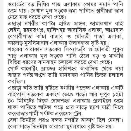
ওয়ার্ডের বড় দিঘির পাড় এলাকায় কোমর সমান পানি
জমে যায়। সেখান মূল সড়কে জমা পানিতে স্থানীয়রা জাল
মেরে মাছ ধরতে দেখা গেছে।
এছাড়া নগরীর কাস্টম হাউজ প্রাঙ্গন, জামালখান বাই
লেইন, রহমতগঞ্জ, হালিশহর আবাসিক এলাকা, আগ্রাবাদ
বেপারীপাড়া কাঁচা বাজার ও মৌলভী পাড়া এলাকা,
কাঠগড় মুসলিমাবাদ এলাকায় জলাবদ্ধতা সৃষ্টি হয়।
শহরের আরাকান সড়কের সিঅ্যান্ডবি ও মৌলভী পুকুর
পাড় এলাকায় মূল সড়কে পানি ঠেলে বড় ও মাঝারি
বিভিন্ন ধরণের যানবাহন চলাচল করতে দেখা গেছে।
পোর্ট কানেক্টিং রোডের হালিশহর আবাসিক থেকে নয়া
বাজার পর্যন্ত অংশে ভারি যানবাহন পানির ভিতর চলাচল
করছিল।
এছাড়া অতি ভারি বৃষ্টিতে নগরীর পতেঙ্গা এলাকায় একটি
বাইপাস সড়কের একাংশ ভেঙে পড়ে। আর দুপুর ১২টা
৪০ মিনিটের দিকে ষোলশহর এলাকায় রেলাইনে জমে
থাকা পানিতে আটকা পড়ে প্রায় সাড়ে ছয়শ যাত্রী নিয়ে
কক্সবাজারগামী পর্যটক এক্সপ্রেস ট্রেন।
বেলা তিনটার পরও বন্দর নগরীর আকাশ ছিল মেঘলা।
বেলা সাড়ে তিনটায় আবারো মুষলধারে বৃষ্টি শুরু হয়।