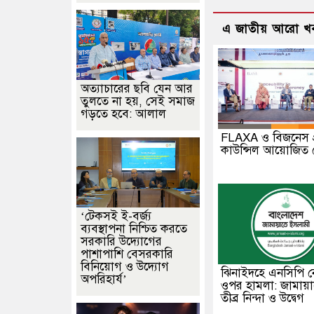
এ জাতীয় আরো খ
অত্যাচারের ছবি যেন আর
তুলতে না হয়, সেই সমাজ
গড়তে হবে: আলাল
FLAXA ও বিজনেস প
কাউন্সিল আয়োজিত 
‘টেকসই ই-বর্জ্য
ব্যবস্থাপনা নিশ্চিত করতে
সরকারি উদ্যোগের
পাশাপাশি বেসরকারি
বিনিয়োগ ও উদ্যোগ
ঝিনাইদহে এনসিপি ন
অপরিহার্য’
ওপর হামলা: জামায়
তীব্র নিন্দা ও উদ্বেগ