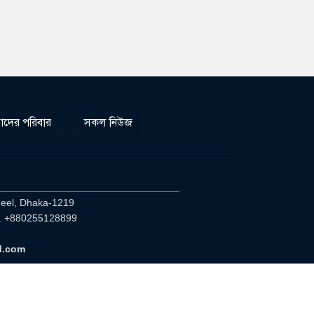
দের পরিবার
সকল নিউজ
________________________________
heel, Dhaka-1219
. +880255128899
d.com