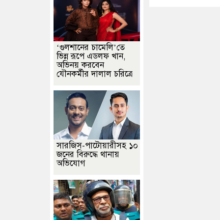
‘গুলশানের চামেলি’তে
ভিন্ন রূপে এডলফ খান,
অভিনয় করবেন
যৌনকর্মীর দালাল চরিত্রে
সারজিস-পাটোয়ারীসহ ১০
জনের বিরুদ্ধে থানায়
অভিযোগ