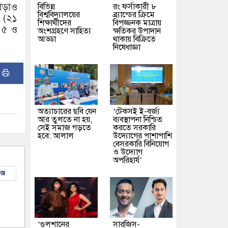
ছাড়াও
বিভিন্ন
রং ফর্সাকারী ৮
বিশ্ববিদ্যালয়ের
ব্র্যান্ডের ক্রিমে
 (২১
শিক্ষার্থীদের
বিপজ্জনক মাত্রায়
 ৫ ও
অংশগ্রহণে সাহিত্য
ক্ষতিকর উপাদান
আড্ডা
থাকায় বিক্রিতে
নিষেধাজ্ঞা
:
অত্যাচারের ছবি যেন
‘টেকসই ই-বর্জ্য
আর তুলতে না হয়,
ব্যবস্থাপনা নিশ্চিত
সেই সমাজ গড়তে
করতে সরকারি
হবে: আলাল
উদ্যোগের পাশাপাশি
বেসরকারি বিনিয়োগ
ও উদ্যোগ
অপরিহার্য’
উজ
‘গুলশানের
সারজিস-