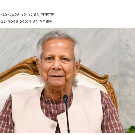
‘স্কুটি নাকি গোল্ড?’ ক্যাম্পে
১১-২০২৪ ১২:০২:৪২ অপরাহ্ন
১৫২২ পুলিশ সদস্যকে চাকরিতে
১১-২০২৪ ১২:০২:৪২ অপরাহ্ন
সার্ককে আরও গতিশীল করতে 
প্রধানমন্ত্রীর সঙ্গে নবনিযুক্ত 
জামায়াত ফেরেশতাদের দল নয়