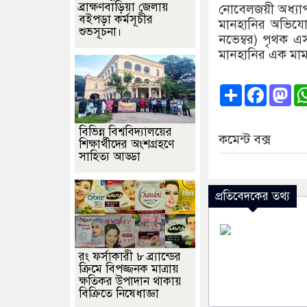
ব্রাক্ষণবাড়িয়া জেলায়
নোবেলজয়ী অধ্যাপক
বইপড়া কর্মসূচীর
মানহানির অভিযো
শুভসূচনা।
নভেম্বর) পৃথক 
মানহানির এক মা
Share
Faceb
Ma
বিভিন্ন বিশ্ববিদ্যালয়ের
কমেন্ট বক্স
শিক্ষার্থীদের অংশগ্রহণে
সাহিত্য আড্ডা
প্রতিবেদকের তথ্য
রং ফর্সাকারী ৮ ব্র্যান্ডের
ক্রিমে বিপজ্জনক মাত্রায়
ক্ষতিকর উপাদান থাকায়
বিক্রিতে নিষেধাজ্ঞা