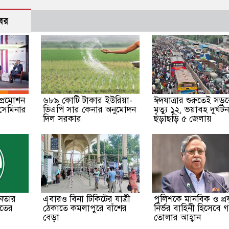
বর
্রমোশন
৬৮৯ কোটি টাকার ইউরিয়া-
ঈদযাত্রার শুরুতেই সড়
সেমিনার
ডিএপি সার কেনার অনুমোদন
মৃত্যু ১২, ভয়াবহ দুর্ঘট
দিল সরকার
ছড়াছড়ি ৫ জেলায়
েতার
এবারও বিনা টিকিটের যাত্রী
পুলিশকে মানবিক ও প্রযু
াতের
ঠেকাতে কমলাপুরে বাঁশের
নির্ভর বাহিনী হিসেবে 
বেড়া
তোলার আহ্বান