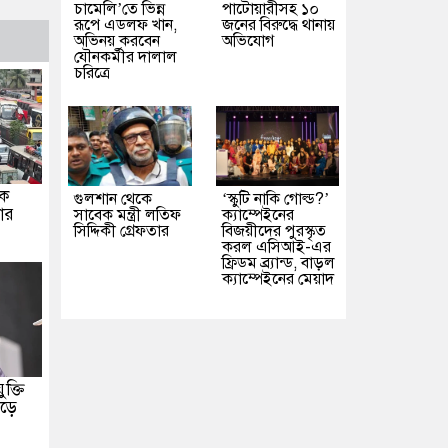
চামেলি’তে ভিন্ন
পাটোয়ারীসহ ১০
রূপে এডলফ খান,
জনের বিরুদ্ধে থানায়
অভিনয় করবেন
অভিযোগ
যৌনকর্মীর দালাল
চরিত্রে
কে
গুলশান থেকে
‘স্কুটি নাকি গোল্ড?’
নার
সাবেক মন্ত্রী লতিফ
ক্যাম্পেইনের
সিদ্দিকী গ্রেফতার
বিজয়ীদের পুরস্কৃত
করল এসিআই-এর
ফ্রিডম ব্র্যান্ড, বাড়ল
ক্যাম্পেইনের মেয়াদ
ক্তি
গড়ে