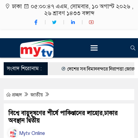
ঢাকা
০৫:০০:৪৭ এএম
, সোমবার, ১০ অগাস্ট ২০২৬ ,
২৬ শ্রাবণ ১৪৩৩
বঙ্গাব্দ
সংবাদ শিরোনাম :
দেশের সব বিমানবন্দরে নিরাপত্তা জোরদারের ন
রাষ্ট্রপতি নির্বাচন ২০ আগস্ট
প্রচ্ছদ
জাতীয়
শিক্ষার্থীদের সাথে উৎসবমুখর পরিবেশে ব্রাক
কর্মসূচীর শুভসূচনা।
বিশ্বে বায়ুদূষণের শীর্ষে পাকিস্তানের লাহোর,ঢাকার
অবস্থান দ্বিতীয়
বিভিন্ন বিশ্ববিদ্যালয়ের শিক্ষার্থীদের অংশগ্রহণ
Mytv Online
রং ফর্সাকারী ৮ ব্র্যান্ডের ক্রিমে বিপজ্জনক মা