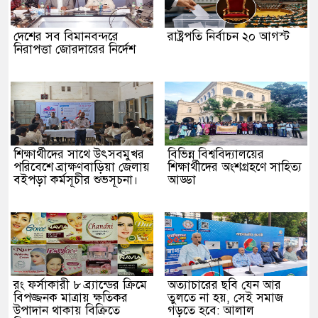
দেশের সব বিমানবন্দরে
রাষ্ট্রপতি নির্বাচন ২০ আগস্ট
নিরাপত্তা জোরদারের নির্দেশ
শিক্ষার্থীদের সাথে উৎসবমুখর
বিভিন্ন বিশ্ববিদ্যালয়ের
পরিবেশে ব্রাক্ষণবাড়িয়া জেলায়
শিক্ষার্থীদের অংশগ্রহণে সাহিত্য
বইপড়া কর্মসূচীর শুভসূচনা।
আড্ডা
রং ফর্সাকারী ৮ ব্র্যান্ডের ক্রিমে
অত্যাচারের ছবি যেন আর
বিপজ্জনক মাত্রায় ক্ষতিকর
তুলতে না হয়, সেই সমাজ
উপাদান থাকায় বিক্রিতে
গড়তে হবে: আলাল