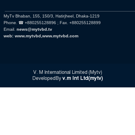
______________________________________________________
MyTv Bhaban, 155, 150/3, Hatirjheel, Dhaka-1219
Phone. ☎ +880255128896 ; Fax. +880255128899
Email.
news@mytvbd.tv
web: www.mytvbd,www.mytvbd.com
V. M International Limited (Mytv)
v.m Int Ltd(mytv)
DevelopedBy