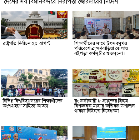
দেশের সব বিমানবন্দরে নিরাপত্তা জোরদারের নির্দেশ
রাষ্ট্রপতি নির্বাচন ২০ আগস্ট
শিক্ষার্থীদের সাথে উৎসবমুখর
পরিবেশে ব্রাক্ষণবাড়িয়া জেলায়
বইপড়া কর্মসূচীর শুভসূচনা।
বিভিন্ন বিশ্ববিদ্যালয়ের শিক্ষার্থীদের
রং ফর্সাকারী ৮ ব্র্যান্ডের ক্রিমে
অংশগ্রহণে সাহিত্য আড্ডা
বিপজ্জনক মাত্রায় ক্ষতিকর উপাদান
থাকায় বিক্রিতে নিষেধাজ্ঞা