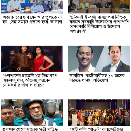
অত্যাচারের ছবি যেন আর তুলতে না
‘টেকসই ই-বর্জ্য ব্যবস্থাপনা নিশ্চিত
হয়, সেই সমাজ গড়তে হবে: আলাল
করতে সরকারি উদ্যোগের পাশাপাশি
বেসরকারি বিনিয়োগ ও উদ্যোগ
অপরিহার্য’
‘গুলশানের চামেলি’তে ভিন্ন রূপে
সারজিস-পাটোয়ারীসহ ১০ জনের
এডলফ খান, অভিনয় করবেন
বিরুদ্ধে থানায় অভিযোগ
যৌনকর্মীর দালাল চরিত্রে
গুলশান থেকে সাবেক মন্ত্রী লতিফ
‘স্কুটি নাকি গোল্ড?’ ক্যাম্পেইনের