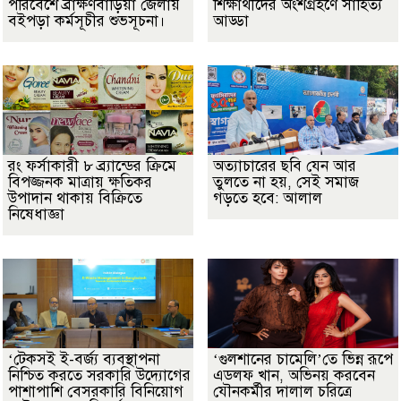
পরিবেশে ব্রাক্ষণবাড়িয়া জেলায়
শিক্ষার্থীদের অংশগ্রহণে সাহিত্য
বইপড়া কর্মসূচীর শুভসূচনা।
আড্ডা
রং ফর্সাকারী ৮ ব্র্যান্ডের ক্রিমে
অত্যাচারের ছবি যেন আর
বিপজ্জনক মাত্রায় ক্ষতিকর
তুলতে না হয়, সেই সমাজ
উপাদান থাকায় বিক্রিতে
গড়তে হবে: আলাল
নিষেধাজ্ঞা
‘টেকসই ই-বর্জ্য ব্যবস্থাপনা
‘গুলশানের চামেলি’তে ভিন্ন রূপে
নিশ্চিত করতে সরকারি উদ্যোগের
এডলফ খান, অভিনয় করবেন
পাশাপাশি বেসরকারি বিনিয়োগ
যৌনকর্মীর দালাল চরিত্রে