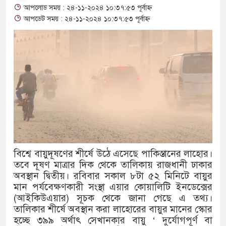
আপলোড সময় : ২৪-১১-২০২৪ ১০:৩৭:৫৩ পূর্বাহ্ন
থাকায় বিক্রিতে নিষেধাজ্ঞা
আপডেট সময় : ২৪-১১-২০২৪ ১০:৩৭:৫৩ পূর্বাহ্ন
অত্যাচারের ছবি যেন আর তুলতে না হয়, সে
আলাল
‘গুলশানের চামেলি’তে ভিন্ন রূপে এডলফ খ
যৌনকর্মীর দালাল চরিত্রে
সারজিস-পাটোয়ারীসহ ১০ জনের বিরুদ্ধে থা
গুলশান থেকে সাবেক মন্ত্রী লতিফ সিদ্দিকী গ্
বিশ্বে বায়ুদূষণের শীর্ষে উঠে এসেছে পাকিস্তানের লাহোর।
তবে দূষণ মাত্রার দিক থেকে তালিকায় রাজধানী ঢাকার
‘স্কুটি নাকি গোল্ড?’ ক্যাম্পেইনের বিজয়ীদে
অবস্থান দ্বিতীয়। রবিবার সকাল ৮টা ৫২ মিনিটে বায়ুর
এর ফ্রিডম ব্র্যান্ড, বাড়ল ক্যাম্পেইনের মেয়াদ
মান পর্যবেক্ষণকারী সংস্থা এয়ার কোয়ালিটি ইনডেক্সের
(আইকিউএয়ার) সূচক থেকে জানা গেছে এ তথ্য।
সংবিধান অনুযায়ী যথাসময়ে রাষ্ট্রপতি নির্বাচন 
তালিকার শীর্ষে অবস্থান করা লাহোরের বায়ুর মানের স্কোর
হচ্ছে ৩৯৯ অর্থাৎ সেখানকার বায়ু ‘ দুর্যোগপূর্ণ বা