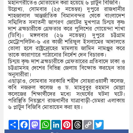
১৫২২ পুলিশ সদস্যকে চাকরিতে পুন
মহানগরীতেও মোতায়েন করা হয়েছে ৬ প্লাটুন বিজিবি।
উল্লেখ্য, সোমবার (২৫ নভেম্বর) দুপুরে রাজধানীর
খিলক্ষেত থানা বিএনপির যুগ্ম আহ্ব
শাহজালাল আন্তর্জাতিক বিমানবন্দর থেকে বাংলাদেশ
সম্মিলিত সনাতনী জাগরণ জোটের মুখপাত্র চিন্ময় কৃষ্ণ
দেশের ৬ অঞ্চলে ঝড়ের আভাস
দাশ ব্রহ্মচারীকে গ্রেফতার করে পুলিশের গোয়েন্দা শাখা
(ডিবি)। মঙ্গলবার (২৬ নভেম্বর) দুপুরে চট্টগ্রাম
সার্ককে আরও গতিশীল করতে চায় 
মেট্রোপলিটন-৬ এর কাজী শরিফুল ইসলামের আদালতে
তোলা হলে রাষ্ট্রদ্রোহের মামলায় জামিন নামঞ্জুর করে
প্রেমের সম্পর্ক ছিন্ন না করায় মা
তাকে কারাগারে পাঠানোর নির্দেশ দেন বিচারক।
চিন্ময় কৃষ্ণ দাশ ব্রহ্মচারীকে গ্রেফতারের প্রতিবাদে ঢাকা ও
প্রধানমন্ত্রীর সঙ্গে নবনিযুক্ত নৌবাহ
চট্টগ্রামসহ দেশের বিভিন্ন জেলায় বিক্ষোভ করছেন তার
অনুসারীরা।
হামের উপসর্গে আরও ৬ প্রাণহানি,
এছাড়াও, সোমবার সরকারি শহীদ সোহরাওয়ার্দী কলেজ,
কবি নজরুল কলেজ ও ড. মাহবুবুর রহমান মোল্লা
অবশেষে পদত্যাগ করলেন ভারতের শিক
কলেজের শিক্ষার্থীদের মধ্যে সংঘর্ষের ঘটনা ঘটে।
পরিস্থিতি নিয়ন্ত্রণে রাজধানীর যাত্রাবাড়ী-ডেমরা এলাকায়
জামায়াত ফেরেশতাদের দল নয়, ভু
৬ প্লাটুন বিজিবি মোতায়েন করা হয়।
Share
Facebook
Mastodon
WhatsApp
LinkedIn
Pinterest
Threads
Copy
Twitter
Link