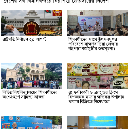
দেশের সব বিমানবন্দরে নিরাপত্তা জোরদারের নির্দেশ
রাষ্ট্রপতি নির্বাচন ২০ আগস্ট
শিক্ষার্থীদের সাথে উৎসবমুখর
পরিবেশে ব্রাক্ষণবাড়িয়া জেলায়
বইপড়া কর্মসূচীর শুভসূচনা।
বিভিন্ন বিশ্ববিদ্যালয়ের শিক্ষার্থীদের
রং ফর্সাকারী ৮ ব্র্যান্ডের ক্রিমে
অংশগ্রহণে সাহিত্য আড্ডা
বিপজ্জনক মাত্রায় ক্ষতিকর উপাদান
থাকায় বিক্রিতে নিষেধাজ্ঞা