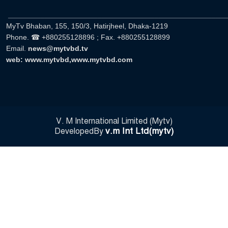
______________________________________________________
MyTv Bhaban, 155, 150/3, Hatirjheel, Dhaka-1219
Phone. ☎ +880255128896 ; Fax. +880255128899
Email.
news@mytvbd.tv
web: www.mytvbd,www.mytvbd.com
V. M International Limited (Mytv)
v.m Int Ltd(mytv)
DevelopedBy