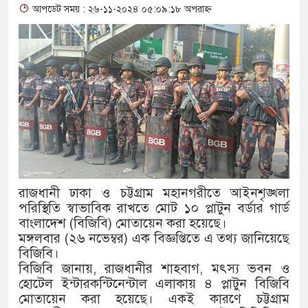
আপডেট সময় : ২৬-১১-২০২৪ ০৫:০৯:১৮ অপরাহ্ন
থাকায় বিক্রিতে নিষেধাজ্ঞা
অত্যাচারের ছবি যেন আর তুলতে না
আলাল
‘গুলশানের চামেলি’তে ভিন্ন রূপ
যৌনকর্মীর দালাল চরিত্রে
সারজিস-পাটোয়ারীসহ ১০ জনের বির
রাজধানী ঢাকা ও চট্টগ্রাম মহানগরীতে আইনশৃঙ্খলা
গুলশান থেকে সাবেক মন্ত্রী লতিফ সি
পরিস্থিতি স্বাভাবিক রাখতে মোট ১০ প্লাটুন বর্ডার গার্ড
বাংলাদেশ (বিজিবি) মোতায়েন করা হয়েছে।
‘স্কুটি নাকি গোল্ড?’ ক্যাম্পেইনে
মঙ্গলবার (২৬ নভেম্বর) এক বিজ্ঞপ্তিতে এ তথ্য জানিয়েছে
বিজিবি।
এর ফ্রিডম ব্র্যান্ড, বাড়ল ক্যাম্পেইনের
বিজিবি জানায়, রাজধানীর শাহবাগ, মৎস্য ভবন ও
সংবিধান অনুযায়ী যথাসময়ে রাষ্ট্রপতি
হোটেল ইন্টারকন্টিনেন্টাল এলাকায় ৪ প্লাটুন বিজিবি
মোতায়েন করা হয়েছে। একই কারণে চট্টগ্রাম