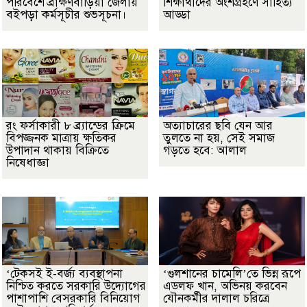
পরিবেশে ব্রাক্ষণবাড়িয়া জেলায়
শিক্ষার্থীদের অংশগ্রহণে সাহিত্য
বইপড়া কর্মসূচীর শুভসূচনা।
আড্ডা
রং ফর্সাকারী ৮ ব্র্যান্ডের ক্রিমে
অত্যাচারের ছবি যেন আর
বিপজ্জনক মাত্রায় ক্ষতিকর
তুলতে না হয়, সেই সমাজ
উপাদান থাকায় বিক্রিতে
গড়তে হবে: আলাল
নিষেধাজ্ঞা
‘টেকসই ই-বর্জ্য ব্যবস্থাপনা
‘গুলশানের চামেলি’তে ভিন্ন রূপে
নিশ্চিত করতে সরকারি উদ্যোগের
এডলফ খান, অভিনয় করবেন
পাশাপাশি বেসরকারি বিনিয়োগ
যৌনকর্মীর দালাল চরিত্রে