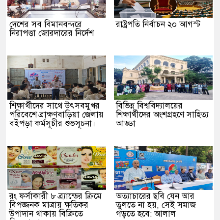
দেশের সব বিমানবন্দরে
রাষ্ট্রপতি নির্বাচন ২০ আগস্ট
নিরাপত্তা জোরদারের নির্দেশ
শিক্ষার্থীদের সাথে উৎসবমুখর
বিভিন্ন বিশ্ববিদ্যালয়ের
পরিবেশে ব্রাক্ষণবাড়িয়া জেলায়
শিক্ষার্থীদের অংশগ্রহণে সাহিত্য
বইপড়া কর্মসূচীর শুভসূচনা।
আড্ডা
রং ফর্সাকারী ৮ ব্র্যান্ডের ক্রিমে
অত্যাচারের ছবি যেন আর
বিপজ্জনক মাত্রায় ক্ষতিকর
তুলতে না হয়, সেই সমাজ
উপাদান থাকায় বিক্রিতে
গড়তে হবে: আলাল