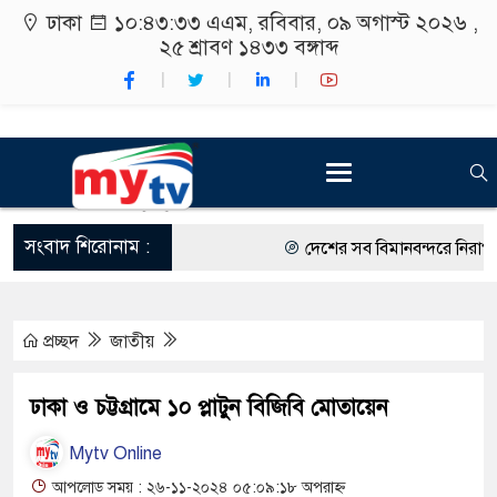
ঢাকা
১০:৪৩:৩৪ এএম
, রবিবার, ০৯ অগাস্ট ২০২৬ ,
২৫ শ্রাবণ ১৪৩৩
বঙ্গাব্দ
সংবাদ শিরোনাম :
দেশের সব বিমানবন্দরে নিরাপত্তা জ
রাষ্ট্রপতি নির্বাচন ২০ আগস্ট
প্রচ্ছদ
জাতীয়
শিক্ষার্থীদের সাথে উৎসবমুখর পরি
কর্মসূচীর শুভসূচনা।
ঢাকা ও চট্টগ্রামে ১০ প্লাটুন বিজিবি মোতায়েন
বিভিন্ন বিশ্ববিদ্যালয়ের শিক্ষার্থীদ
Mytv Online
রং ফর্সাকারী ৮ ব্র্যান্ডের ক্রিমে ব
আপলোড সময় : ২৬-১১-২০২৪ ০৫:০৯:১৮ অপরাহ্ন