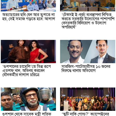
অত্যাচারের ছবি যেন আর তুলতে না
‘টেকসই ই-বর্জ্য ব্যবস্থাপনা নিশ্চিত
হয়, সেই সমাজ গড়তে হবে: আলাল
করতে সরকারি উদ্যোগের পাশাপাশি
বেসরকারি বিনিয়োগ ও উদ্যোগ
অপরিহার্য’
‘গুলশানের চামেলি’তে ভিন্ন রূপে
সারজিস-পাটোয়ারীসহ ১০ জনের
এডলফ খান, অভিনয় করবেন
বিরুদ্ধে থানায় অভিযোগ
যৌনকর্মীর দালাল চরিত্রে
গুলশান থেকে সাবেক মন্ত্রী লতিফ
‘স্কুটি নাকি গোল্ড?’ ক্যাম্পেইনের