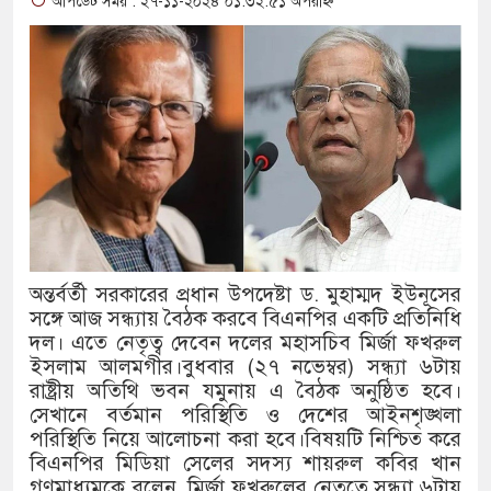
আপডেট সময় : ২৭-১১-২০২৪ ০১:৩২:৫১ অপরাহ্ন
থাকায় বিক্রিতে নিষেধাজ্ঞা
অত্যাচারের ছবি যেন আর তুলতে না
আলাল
‘গুলশানের চামেলি’তে ভিন্ন রূপ
যৌনকর্মীর দালাল চরিত্রে
সারজিস-পাটোয়ারীসহ ১০ জনের বির
অন্তর্বর্তী সরকারের প্রধান উপদেষ্টা ড. মুহাম্মদ ইউনূসের
গুলশান থেকে সাবেক মন্ত্রী লতিফ সি
সঙ্গে আজ সন্ধ্যায় বৈঠক করবে বিএনপির একটি প্রতিনিধি
দল। এতে নেতৃত্ব দেবেন দলের মহাসচিব মির্জা ফখরুল
‘স্কুটি নাকি গোল্ড?’ ক্যাম্পেইনের
ইসলাম আলমগীর।বুধবার (২৭ নভেম্বর) সন্ধ্যা ৬টায়
রাষ্ট্রীয় অতিথি ভবন যমুনায় এ বৈঠক অনুষ্ঠিত হবে।
এর ফ্রিডম ব্র্যান্ড, বাড়ল ক্যাম্পেইনের 
সেখানে বর্তমান পরিস্থিতি ও দেশের আইনশৃঙ্খলা
পরিস্থিতি নিয়ে আলোচনা করা হবে।বিষয়টি নিশ্চিত করে
সংবিধান অনুযায়ী যথাসময়ে রাষ্ট্রপতি 
বিএনপির মিডিয়া সেলের সদস্য শায়রুল কবির খান
গণমাধ্যমকে বলেন, মির্জা ফখরুলের নেতৃত্বে সন্ধ্যা ৬টায়