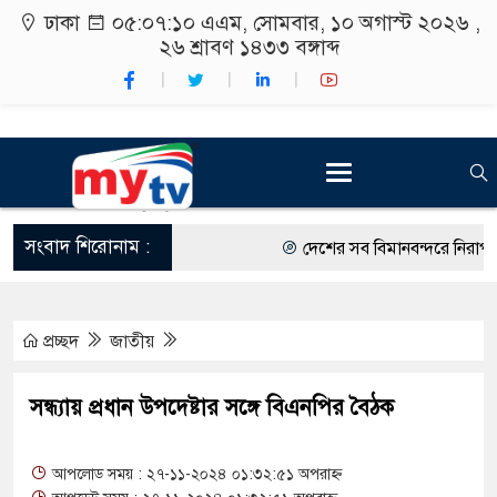
ঢাকা
০৫:০৭:১১ এএম
, সোমবার, ১০ অগাস্ট ২০২৬ ,
২৬ শ্রাবণ ১৪৩৩
বঙ্গাব্দ
সংবাদ শিরোনাম :
দেশের সব বিমানবন্দরে নিরাপত্তা জ
রাষ্ট্রপতি নির্বাচন ২০ আগস্ট
প্রচ্ছদ
জাতীয়
শিক্ষার্থীদের সাথে উৎসবমুখর পরিব
কর্মসূচীর শুভসূচনা।
সন্ধ্যায় প্রধান উপদেষ্টার সঙ্গে বিএনপির বৈঠক
বিভিন্ন বিশ্ববিদ্যালয়ের শিক্ষার্থীদে
আপলোড সময় : ২৭-১১-২০২৪ ০১:৩২:৫১ অপরাহ্ন
রং ফর্সাকারী ৮ ব্র্যান্ডের ক্রিমে ব