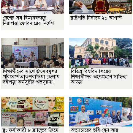
দেশের সব বিমানবন্দরে
রাষ্ট্রপতি নির্বাচন ২০ আগস্ট
নিরাপত্তা জোরদারের নির্দেশ
শিক্ষার্থীদের সাথে উৎসবমুখর
বিভিন্ন বিশ্ববিদ্যালয়ের
পরিবেশে ব্রাক্ষণবাড়িয়া জেলায়
শিক্ষার্থীদের অংশগ্রহণে সাহিত্য
বইপড়া কর্মসূচীর শুভসূচনা।
আড্ডা
রং ফর্সাকারী ৮ ব্র্যান্ডের ক্রিমে
অত্যাচারের ছবি যেন আর