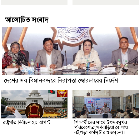
আলোচিত সংবাদ
দেশের সব বিমানবন্দরে নিরাপত্তা জোরদারের নির্দেশ
রাষ্ট্রপতি নির্বাচন ২০ আগস্ট
শিক্ষার্থীদের সাথে উৎসবমুখর
পরিবেশে ব্রাক্ষণবাড়িয়া জেলায়
বইপড়া কর্মসূচীর শুভসূচনা।