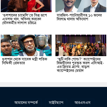
‘গুলশানের চামেলি’তে ভিন্ন রূপে
সারজিস-পাটোয়ারীসহ ১০ জনের
এডলফ খান, অভিনয় করবেন
বিরুদ্ধে থানায় অভিযোগ
যৌনকর্মীর দালাল চরিত্রে
গুলশান থেকে সাবেক মন্ত্রী লতিফ
‘স্কুটি নাকি গোল্ড?’ ক্যাম্পেইনের
সিদ্দিকী গ্রেফতার
বিজয়ীদের পুরস্কৃত করল এসিআই-
এর ফ্রিডম ব্র্যান্ড, বাড়ল
ক্যাম্পেইনের মেয়াদ
আমাদের সম্পর্কে
সাইটম্যাপ
আরএসএস