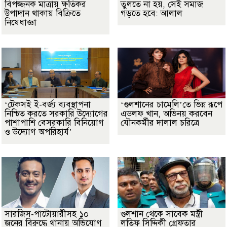
বিপজ্জনক মাত্রায় ক্ষতিকর
তুলতে না হয়, সেই সমাজ
উপাদান থাকায় বিক্রিতে
গড়তে হবে: আলাল
নিষেধাজ্ঞা
‘টেকসই ই-বর্জ্য ব্যবস্থাপনা
‘গুলশানের চামেলি’তে ভিন্ন রূপে
নিশ্চিত করতে সরকারি উদ্যোগের
এডলফ খান, অভিনয় করবেন
পাশাপাশি বেসরকারি বিনিয়োগ
যৌনকর্মীর দালাল চরিত্রে
ও উদ্যোগ অপরিহার্য’
সারজিস-পাটোয়ারীসহ ১০
গুলশান থেকে সাবেক মন্ত্রী
জনের বিরুদ্ধে থানায় অভিযোগ
লতিফ সিদ্দিকী গ্রেফতার