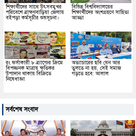
শিক্ষার্থীদের সাথে উৎসবমুখর
বিভিন্ন বিশ্ববিদ্যালয়ের
পরিবেশে ব্রাক্ষণবাড়িয়া জেলায়
শিক্ষার্থীদের অংশগ্রহণে সাহিত্য
বইপড়া কর্মসূচীর শুভসূচনা।
আড্ডা
রং ফর্সাকারী ৮ ব্র্যান্ডের ক্রিমে
অত্যাচারের ছবি যেন আর
বিপজ্জনক মাত্রায় ক্ষতিকর
তুলতে না হয়, সেই সমাজ
উপাদান থাকায় বিক্রিতে
গড়তে হবে: আলাল
নিষেধাজ্ঞা
সর্বশেষ সংবাদ