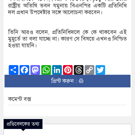
১৫২২ পুলিশ সদস্যকে চাকরিতে পুনর
রাষ্ট্রীয় অতিথি ভবন যমুনায় বিএনপির একটি প্রতিনিধি
দল প্রধান উপদেষ্টার সঙ্গে আলোচনা করবেন।
খিলক্ষেত থানা বিএনপির যুগ্ম আহ্ব
দেশের ৬ অঞ্চলে ঝড়ের আভাস
তিনি আরও বলেন, প্রতিনিধিদলে কে কে থাকবেন এই
মুহূর্তে তা বলা যাচ্ছে না। কারণ সে বিষয়ে এখনও নিশ্চিত
সার্ককে আরও গতিশীল করতে চায় ব
হওয়া যায়নি।
প্রেমের সম্পর্ক ছিন্ন না করায় মা
প্রধানমন্ত্রীর সঙ্গে নবনিযুক্ত নৌবাহি
Share
Facebook
Mastodon
WhatsApp
LinkedIn
Pinterest
Threads
Copy
Twitter
Link
হামের উপসর্গে আরও ৬ প্রাণহানি, 
প্রিন্ট করুন :
অবশেষে পদত্যাগ করলেন ভারতের শিক্
কমেন্ট বক্স
জামায়াত ফেরেশতাদের দল নয়, ভুল
প্রতিবেদকের তথ্য