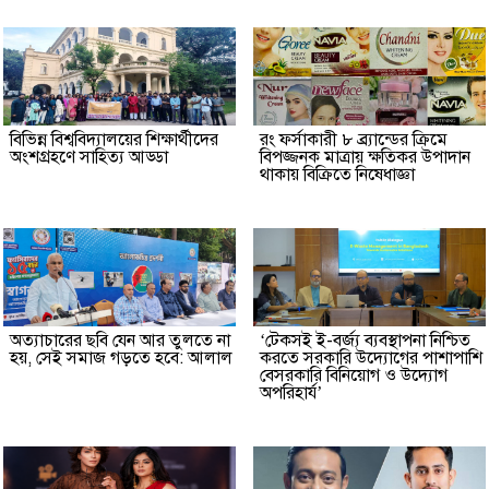
বিভিন্ন বিশ্ববিদ্যালয়ের শিক্ষার্থীদের
রং ফর্সাকারী ৮ ব্র্যান্ডের ক্রিমে
অংশগ্রহণে সাহিত্য আড্ডা
বিপজ্জনক মাত্রায় ক্ষতিকর উপাদান
থাকায় বিক্রিতে নিষেধাজ্ঞা
অত্যাচারের ছবি যেন আর তুলতে না
‘টেকসই ই-বর্জ্য ব্যবস্থাপনা নিশ্চিত
হয়, সেই সমাজ গড়তে হবে: আলাল
করতে সরকারি উদ্যোগের পাশাপাশি
বেসরকারি বিনিয়োগ ও উদ্যোগ
অপরিহার্য’