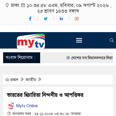
ঢাকা
১০:৩৪:৫৯ এএম
, রবিবার, ০৯ অগাস্ট ২০২৬ ,
২৫ শ্রাবণ ১৪৩৩
বঙ্গাব্দ
সংবাদ শিরোনাম :
দেশের সব বিমানবন্দরে নিরাপত্তা জ
রাষ্ট্রপতি নির্বাচন ২০ আগস্ট
প্রচ্ছদ
জাতীয়
শিক্ষার্থীদের সাথে উৎসবমুখর পরিব
কর্মসূচীর শুভসূচনা।
ভারতের দ্বিচারিতা নিন্দনীয় ও আপত্তিকর
বিভিন্ন বিশ্ববিদ্যালয়ের শিক্ষার্থীদ
Mytv Online
রং ফর্সাকারী ৮ ব্র্যান্ডের ক্রিমে ব
আপলোড সময় : ২৯-১১-২০২৪ ০৩:৩০:২৮ অপরাহ্ন