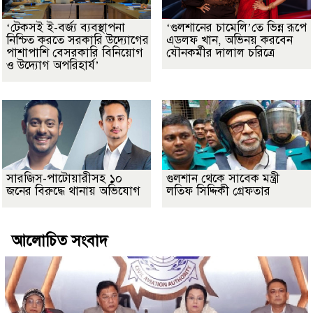
‘টেকসই ই-বর্জ্য ব্যবস্থাপনা
‘গুলশানের চামেলি’তে ভিন্ন রূপে
নিশ্চিত করতে সরকারি উদ্যোগের
এডলফ খান, অভিনয় করবেন
পাশাপাশি বেসরকারি বিনিয়োগ
যৌনকর্মীর দালাল চরিত্রে
ও উদ্যোগ অপরিহার্য’
সারজিস-পাটোয়ারীসহ ১০
গুলশান থেকে সাবেক মন্ত্রী
জনের বিরুদ্ধে থানায় অভিযোগ
লতিফ সিদ্দিকী গ্রেফতার
আলোচিত সংবাদ