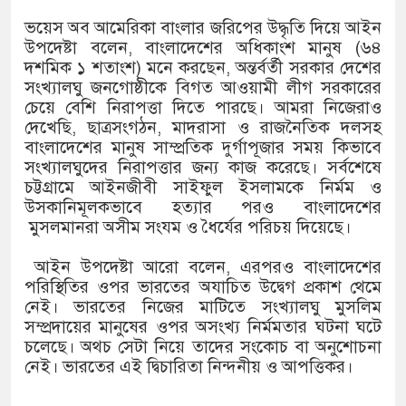
১৫২২ পুলিশ সদস্যকে চাকরিতে পুন
ভয়েস অব আমেরিকা বাংলার জরিপের উদ্ধৃতি দিয়ে আইন
খিলক্ষেত থানা বিএনপির যুগ্ম আহ্ব
উপদেষ্টা বলেন, বাংলাদেশের অধিকাংশ মানুষ (৬৪
দশমিক ১ শতাংশ) মনে করছেন, অন্তর্বর্তী সরকার দেশের
দেশের ৬ অঞ্চলে ঝড়ের আভাস
সংখ্যালঘু জনগোষ্ঠীকে বিগত আওয়ামী লীগ সরকারের
চেয়ে বেশি নিরাপত্তা দিতে পারছে। আমরা নিজেরাও
সার্ককে আরও গতিশীল করতে চায় 
দেখেছি, ছাত্রসংগঠন, মাদরাসা ও রাজনৈতিক দলসহ
বাংলাদেশের মানুষ সাম্প্রতিক দুর্গাপূজার সময় কিভাবে
প্রেমের সম্পর্ক ছিন্ন না করায় মা
সংখ্যালঘুদের নিরাপত্তার জন্য কাজ করেছে। সর্বশেষে
চট্টগ্রামে আইনজীবী সাইফুল ইসলামকে নির্মম ও
প্রধানমন্ত্রীর সঙ্গে নবনিযুক্ত নৌবাহ
উসকানিমূলকভাবে হত্যার পরও বাংলাদেশের
মুসলমানরা অসীম সংযম ও ধৈর্যের পরিচয় দিয়েছে।
হামের উপসর্গে আরও ৬ প্রাণহানি,
আইন উপদেষ্টা আরো বলেন, এরপরও বাংলাদেশের
অবশেষে পদত্যাগ করলেন ভারতের শিক
পরিস্থিতির ওপর ভারতের অযাচিত উদ্বেগ প্রকাশ থেমে
নেই। ভারতের নিজের মাটিতে সংখ্যালঘু মুসলিম
জামায়াত ফেরেশতাদের দল নয়, ভু
সম্প্রদায়ের মানুষের ওপর অসংখ্য নির্মমতার ঘটনা ঘটে
চলেছে। অথচ সেটা নিয়ে তাদের সংকোচ বা অনুশোচনা
নেই। ভারতের এই দ্বিচারিতা নিন্দনীয় ও আপত্তিকর।