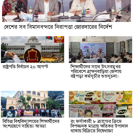
দেশের সব বিমানবন্দরে নিরাপত্তা জোরদারের নির্দেশ
রাষ্ট্রপতি নির্বাচন ২০ আগস্ট
শিক্ষার্থীদের সাথে উৎসবমুখর
পরিবেশে ব্রাক্ষণবাড়িয়া জেলায়
বইপড়া কর্মসূচীর শুভসূচনা।
বিভিন্ন বিশ্ববিদ্যালয়ের শিক্ষার্থীদের
রং ফর্সাকারী ৮ ব্র্যান্ডের ক্রিমে
অংশগ্রহণে সাহিত্য আড্ডা
বিপজ্জনক মাত্রায় ক্ষতিকর উপাদান
থাকায় বিক্রিতে নিষেধাজ্ঞা