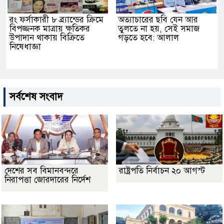
রং ফর্সাকারী ৮ ব্র্যান্ডের ক্রিমে
অত্যাচারের ছবি যেন আর
বিপজ্জনক মাত্রায় ক্ষতিকর
তুলতে না হয়, সেই সমাজ
উপাদান থাকায় বিক্রিতে
গড়তে হবে: আলাল
নিষেধাজ্ঞা
সর্বশেষ সংবাদ
দেশের সব বিমানবন্দরে
রাষ্ট্রপতি নির্বাচন ২০ আগস্ট
নিরাপত্তা জোরদারের নির্দেশ