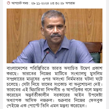
আপডেট সময় : ২৯-১১-২০২৪ ০৩:৩০:২৮ অপরাহ্ন
থাকায় বিক্রিতে নিষেধাজ্ঞা
অত্যাচারের ছবি যেন আর তুলতে না
আলাল
‘গুলশানের চামেলি’তে ভিন্ন রূপ
যৌনকর্মীর দালাল চরিত্রে
সারজিস-পাটোয়ারীসহ ১০ জনের বির
বাংলাদেশের পরিস্থিতিতে ভারত অযাচিত উদ্বেগ প্রকাশ
গুলশান থেকে সাবেক মন্ত্রী লতিফ সি
করছে। ভারতের নিজের মাটিতে সংখ্যালঘু মুসলিম
সম্প্রদায়ের মানুষের ওপর অসংখ্য নির্মমতার ঘটনা ঘটে
‘স্কুটি নাকি গোল্ড?’ ক্যাম্পেইনে
চলেছে। সেটা নিয়ে তাদের সংকোচ বা অনুশোচনা নেই।
ভারতের এই দ্বিচারিতা নিন্দনীয় ও আপত্তিকর বলে মন্তব্য
এর ফ্রিডম ব্র্যান্ড, বাড়ল ক্যাম্পেইনের
করেছেন অন্তর্বর্তীকালীন সরকারের আইন উপদেষ্টা
সংবিধান অনুযায়ী যথাসময়ে রাষ্ট্রপতি
অধ্যাপক আসিফ নজরুল। শুক্রবার নিজের ফেসবুক
পেইজে এক পোস্টে তিনি এমন মন্তব্য করেছেন।