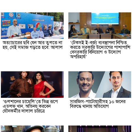
অত্যাচারের ছবি যেন আর তুলতে না
‘টেকসই ই-বর্জ্য ব্যবস্থাপনা নিশ্চিত
হয়, সেই সমাজ গড়তে হবে: আলাল
করতে সরকারি উদ্যোগের পাশাপাশি
বেসরকারি বিনিয়োগ ও উদ্যোগ
অপরিহার্য’
‘গুলশানের চামেলি’তে ভিন্ন রূপে
সারজিস-পাটোয়ারীসহ ১০ জনের
এডলফ খান, অভিনয় করবেন
বিরুদ্ধে থানায় অভিযোগ
যৌনকর্মীর দালাল চরিত্রে