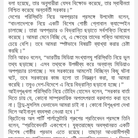
বলা হয়েছে, তার অনুসারীরা যেসব বিক্ষোভ করেছে, তার স্বাধীনতা
১৫২২ পুলিশ সদস্যকে চাকরিতে পুনর্বহা
নিশ্চিত করেছে অন্তর্বর্তী সরকার।”
দেশের পরিস্থিতি নিয়ে অপপ্রচার প্রসঙ্গে উপদেষ্টা বলেন,
খিলক্ষেত থানা বিএনপির যুগ্ম আহ্বায়ক 
“বাংলাদেশকে নিয়ে একটি বিশেষ গোষ্ঠী গ্লোবাল ক্যাম্পেইন
চালাচ্ছে। তারা অপপ্রচার ও বিভ্রান্তি ছড়াতে সর্বশক্তি নিয়োগ
দেশের ৬ অঞ্চলে ঝড়ের আভাস
করেছে। আমরা মেনে নিচ্ছি যে, এ ক্ষেত্রে তাদের শক্তি আমাদের
চেয়ে বেশি। তবে আমরা স্পষ্টভাবে বিষয়টি ব্যাখ্যা করার চেষ্টা
সার্ককে আরও গতিশীল করতে চায় বাংলা
করছি।”
তিনি আরও বলেন, “ভারতীয় মিডিয়া সংখ্যালঘু পরিস্থিতি নিয়ে ভুল
প্রেমের সম্পর্ক ছিন্ন না করায় মা-ভাই
তথ্য ছড়াচ্ছে। এসব তথ্যকে উপজীব্য করে অন্যান্য মিডিয়াও
অপপ্রচার চালাচ্ছে। সব সরকারের আমলেই বিচ্ছিন্ন কিছু ঘটনা
প্রধানমন্ত্রীর সঙ্গে নবনিযুক্ত নৌবাহিনী
ঘটে, তবে সরকারের কাজ হলো তা নিয়ন্ত্রণ করা, যা আমরা
হামের উপসর্গে আরও ৬ প্রাণহানি, সবাই
করেছি। তবুও দেশ-বিদেশে এ নিয়ে বিভ্রান্তি ছড়ানো হচ্ছে।”
আইনশৃঙ্খলা পরিস্থিতি নিয়ে তৌহিদ হোসেন বলেন, “সরকার বার্তা
অবশেষে পদত্যাগ করলেন ভারতের শিক্ষাম
দিতে চায় যে, কোনো সাম্প্রদায়িক অপতৎপরতা বরদাশত করা হবে
না। হিন্দু-মুসলিম ভেদাভেদ আমরা চাই না। কোনো বিশৃঙ্খলা দেখা
জামায়াত ফেরেশতাদের দল নয়, ভুল হতে
দিলে আইনানুগ ব্যবস্থা নেওয়া হবে।”
ব্রিটেনের অল পার্টি পার্লামেন্টারি গ্রুপের প্রতিবেদন প্রসঙ্গে তিনি
বলেন, “প্রতিবেদনটি একপেশে। যুক্তরাজ্যে অবস্থানরত একটি
বিশেষ গোষ্ঠীর প্রভাব এতে রয়েছে। তাছাড়া আওয়ামীপন্থী