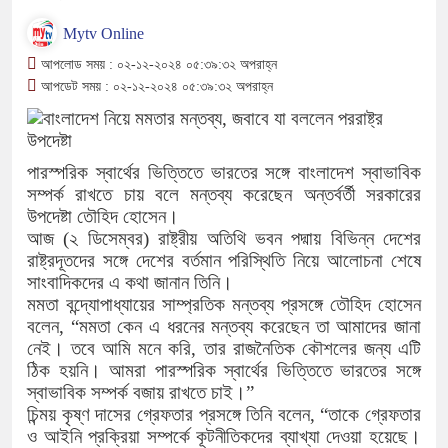
Mytv Online
রং ফর্সাকারী ৮ ব্র্যান্ডের ক্রিমে বিপজ্
আপলোড সময় : ০২-১২-২০২৪ ০৫:৩৯:৩২ অপরাহ্ন
বিক্রিতে নিষেধাজ্ঞা
আপডেট সময় : ০২-১২-২০২৪ ০৫:৩৯:৩২ অপরাহ্ন
অত্যাচারের ছবি যেন আর তুলতে না হয
‘গুলশানের চামেলি’তে ভিন্ন রূপে এডল
পারস্পরিক স্বার্থের ভিত্তিতে ভারতের সঙ্গে বাংলাদেশ স্বাভাবিক
সম্পর্ক রাখতে চায় বলে মন্তব্য করেছেন অন্তর্বর্তী সরকারের
চরিত্রে
উপদেষ্টা তৌহিদ হোসেন।
আজ (২ ডিসেম্বর) রাষ্ট্রীয় অতিথি ভবন পদ্মায় বিভিন্ন দেশের
সারজিস-পাটোয়ারীসহ ১০ জনের বিরুদ্ধ
রাষ্ট্রদূতদের সঙ্গে দেশের বর্তমান পরিস্থিতি নিয়ে আলোচনা শেষে
সাংবাদিকদের এ কথা জানান তিনি।
গুলশান থেকে সাবেক মন্ত্রী লতিফ সিদ্দি
মমতা বন্দ্যোপাধ্যায়ের সাম্প্রতিক মন্তব্য প্রসঙ্গে তৌহিদ হোসেন
বলেন, “মমতা কেন এ ধরনের মন্তব্য করেছেন তা আমাদের জানা
‘স্কুটি নাকি গোল্ড?’ ক্যাম্পেইনের ব
নেই। তবে আমি মনে করি, তার রাজনৈতিক কৌশলের জন্য এটি
ঠিক হয়নি। আমরা পারস্পরিক স্বার্থের ভিত্তিতে ভারতের সঙ্গে
ব্র্যান্ড, বাড়ল ক্যাম্পেইনের মেয়াদ
স্বাভাবিক সম্পর্ক বজায় রাখতে চাই।”
চিন্ময় কৃষ্ণ দাসের গ্রেফতার প্রসঙ্গে তিনি বলেন, “তাকে গ্রেফতার
সংবিধান অনুযায়ী যথাসময়ে রাষ্ট্রপতি নির্
ও আইনি প্রক্রিয়া সম্পর্কে কূটনীতিকদের ব্যাখ্যা দেওয়া হয়েছে।