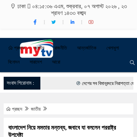
ঢাকা
০৪:১৫:৩৬ এএম
, শুক্রবার, ০৭ অগাস্ট ২০২৬ ,
২৩
শ্রাবণ ১৪৩৩
বঙ্গাব্দ
প্রচ্ছদ
জাতীয়
রাজনীতি
আন্তর্জাতিক
খেলাধুলা
বিনোদন
সারাদেশ
আরো
সংবাদ শিরোনাম :
দেশের সব বিমানবন্দরে নিরাপত্তা জোরদার
রাষ্ট্রপতি নির্বাচন ২০ আগস্ট
প্রচ্ছদ
জাতীয়
শিক্ষার্থীদের সাথে উৎসবমুখর পরিবেশে ব্
শুভসূচনা।
বাংলাদেশ নিয়ে মমতার মন্তব্য, জবাবে যা বললেন পররাষ্ট্র
উপদেষ্টা
বিভিন্ন বিশ্ববিদ্যালয়ের শিক্ষার্থীদের 