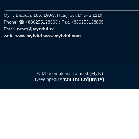
______________________________________________________
MyTv Bhaban, 155, 150/3, Hatirjheel, Dhaka-1219
Phone. ☎ +880255128896 ; Fax. +880255128899
Email.
news@mytvbd.tv
web: www.mytvbd,www.mytvbd.com
V. M International Limited (Mytv)
v.m Int Ltd(mytv)
DevelopedBy