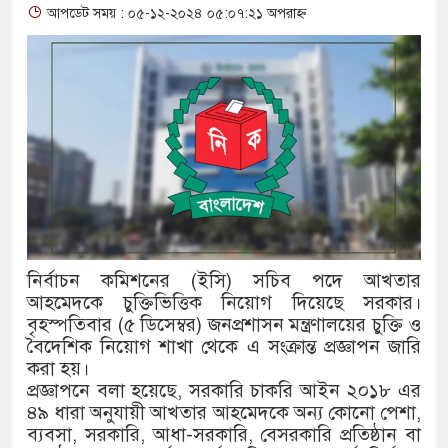
আপডেট সময় : ০৫-১২-২০২৪ ০৫:০৭:২১ অপরাহ্ন
থাকায় বিক্রিতে নিষেধাজ্ঞা
অত্যাচারের ছবি যেন আর তুলতে না
আলাল
‘গুলশানের চামেলি’তে ভিন্ন রূপ
যৌনকর্মীর দালাল চরিত্রে
সারজিস-পাটোয়ারীসহ ১০ জনের বির
নির্বাচন কমিশনের (ইসি) সচিব পদে আখতার
গুলশান থেকে সাবেক মন্ত্রী লতিফ সি
আহমেদকে চুক্তিভিত্তিক নিয়োগ দিয়েছে সরকার।
বৃহস্পতিবার (৫ ডিসেম্বর) জনপ্রশাসন মন্ত্রণালয়ের চুক্তি ও
‘স্কুটি নাকি গোল্ড?’ ক্যাম্পেইনের
বৈদেশিক নিয়োগ শাখা থেকে এ সংক্রান্ত প্রজ্ঞাপন জারি
করা হয়।
এর ফ্রিডম ব্র্যান্ড, বাড়ল ক্যাম্পেইনের 
প্রজ্ঞাপনে বলা হয়েছে, সরকারি চাকরি আইন ২০১৮ এর
সংবিধান অনুযায়ী যথাসময়ে রাষ্ট্রপতি 
৪৯ ধারা অনুযায়ী আখতার আহমেদকে অন্য কোনো পেশা,
ব্যবসা, সরকারি, আধা-সরকারি, বেসরকারি প্রতিষ্ঠান বা