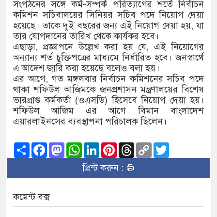
১৫২২ পুলিশ সদস্যকে চাকরিতে পুনর
সংগঠনের সঙ্গে কর্ম-সম্পর্ক পরিত্যাগের শর্তে নির্বাচন
কমিশন সচিবালয়ের সিনিয়র সচিব পদে নিয়োগ দেয়া
খিলক্ষেত থানা বিএনপির যুগ্ম আহ্ব
হয়েছে। তাকে দুই বছরের জন্য এই নিয়োগ দেয়া হয়, যা
তার যোগদানের তারিখ থেকে কার্যকর হবে।
দেশের ৬ অঞ্চলে ঝড়ের আভাস
এছাড়া, প্রজ্ঞাপনে উল্লেখ করা হয় যে, এই নিয়োগের
অন্যান্য শর্ত চুক্তিপত্রের মাধ্যমে নির্ধারিত হবে। জনস্বার্থে
সার্ককে আরও গতিশীল করতে চায় ব
এ আদেশ জারি করা হয়েছে বলেও বলা হয়।
এর আগে, গত মঙ্গলবার নির্বাচন কমিশনের সচিব পদে
প্রেমের সম্পর্ক ছিন্ন না করায় মা
থাকা শফিউল আজিমকে জনপ্রশাসন মন্ত্রণালয়ের বিশেষ
ভারপ্রাপ্ত কর্মকর্তা (ওএসডি) হিসেবে নিয়োগ দেয়া হয়।
প্রধানমন্ত্রীর সঙ্গে নবনিযুক্ত নৌবাহি
শফিউল আজিম এর আগে বিমান বাংলাদেশ
এয়ারলাইনসের ব্যবস্থাপনা পরিচালক ছিলেন।
হামের উপসর্গে আরও ৬ প্রাণহানি, 
Share
Facebook
Mastodon
WhatsApp
LinkedIn
Pinterest
Threads
Copy
Twitter
অবশেষে পদত্যাগ করলেন ভারতের শিক্
Link
প্রিন্ট করুন :
জামায়াত ফেরেশতাদের দল নয়, ভুল
কমেন্ট বক্স