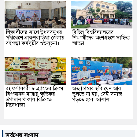
শিক্ষার্থীদের সাথে উৎসবমুখর
বিভিন্ন বিশ্ববিদ্যালয়ের
পরিবেশে ব্রাক্ষণবাড়িয়া জেলায়
শিক্ষার্থীদের অংশগ্রহণে সাহিত্য
বইপড়া কর্মসূচীর শুভসূচনা।
আড্ডা
রং ফর্সাকারী ৮ ব্র্যান্ডের ক্রিমে
অত্যাচারের ছবি যেন আর
বিপজ্জনক মাত্রায় ক্ষতিকর
তুলতে না হয়, সেই সমাজ
উপাদান থাকায় বিক্রিতে
গড়তে হবে: আলাল
নিষেধাজ্ঞা
সর্বশেষ সংবাদ