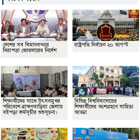
দেশের সব বিমানবন্দরে
রাষ্ট্রপতি নির্বাচন ২০ আগস্ট
নিরাপত্তা জোরদারের নির্দেশ
শিক্ষার্থীদের সাথে উৎসবমুখর
বিভিন্ন বিশ্ববিদ্যালয়ের
পরিবেশে ব্রাক্ষণবাড়িয়া জেলায়
শিক্ষার্থীদের অংশগ্রহণে সাহিত্য
বইপড়া কর্মসূচীর শুভসূচনা।
আড্ডা