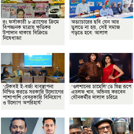
রং ফর্সাকারী ৮ ব্র্যান্ডের ক্রিমে
অত্যাচারের ছবি যেন আর
বিপজ্জনক মাত্রায় ক্ষতিকর
তুলতে না হয়, সেই সমাজ
উপাদান থাকায় বিক্রিতে
গড়তে হবে: আলাল
নিষেধাজ্ঞা
‘টেকসই ই-বর্জ্য ব্যবস্থাপনা
‘গুলশানের চামেলি’তে ভিন্ন রূপে
নিশ্চিত করতে সরকারি উদ্যোগের
এডলফ খান, অভিনয় করবেন
পাশাপাশি বেসরকারি বিনিয়োগ
যৌনকর্মীর দালাল চরিত্রে
ও উদ্যোগ অপরিহার্য’