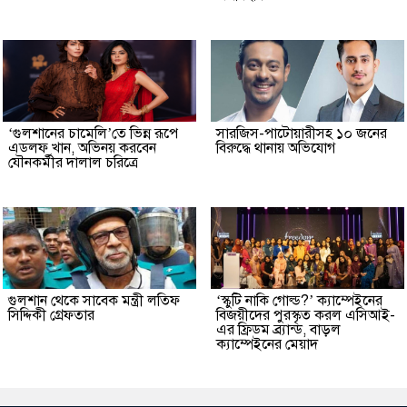
‘গুলশানের চামেলি’তে ভিন্ন রূপে
সারজিস-পাটোয়ারীসহ ১০ জনের
এডলফ খান, অভিনয় করবেন
বিরুদ্ধে থানায় অভিযোগ
যৌনকর্মীর দালাল চরিত্রে
গুলশান থেকে সাবেক মন্ত্রী লতিফ
‘স্কুটি নাকি গোল্ড?’ ক্যাম্পেইনের
সিদ্দিকী গ্রেফতার
বিজয়ীদের পুরস্কৃত করল এসিআই-
এর ফ্রিডম ব্র্যান্ড, বাড়ল
ক্যাম্পেইনের মেয়াদ