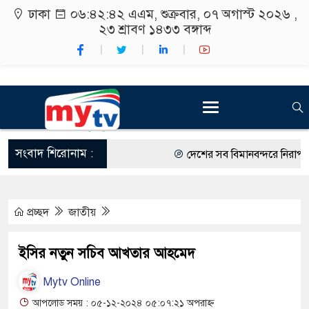
ঢাকা
০৬:৪২:৪৩ এএম
, শুক্রবার, ০৭ অগাস্ট ২০২৬ ,
২৩ শ্রাবণ ১৪৩৩
বঙ্গাব্দ
সংবাদ শিরোনাম :
দেশের সব বিমানবন্দরে নিরাপত্তা জ
রাষ্ট্রপতি নির্বাচন ২০ আগস্ট
প্রচ্ছদ
জাতীয়
শিক্ষার্থীদের সাথে উৎসবমুখর পরিব
কর্মসূচীর শুভসূচনা।
ইসির নতুন সচিব আখতার আহমেদ
বিভিন্ন বিশ্ববিদ্যালয়ের শিক্ষার্থীদে
Mytv Online
রং ফর্সাকারী ৮ ব্র্যান্ডের ক্রিমে ব
আপলোড সময় : ০৫-১২-২০২৪ ০৫:০৭:২১ অপরাহ্ন