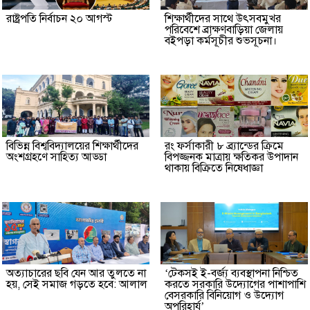
রাষ্ট্রপতি নির্বাচন ২০ আগস্ট
শিক্ষার্থীদের সাথে উৎসবমুখর
পরিবেশে ব্রাক্ষণবাড়িয়া জেলায়
বইপড়া কর্মসূচীর শুভসূচনা।
বিভিন্ন বিশ্ববিদ্যালয়ের শিক্ষার্থীদের
রং ফর্সাকারী ৮ ব্র্যান্ডের ক্রিমে
অংশগ্রহণে সাহিত্য আড্ডা
বিপজ্জনক মাত্রায় ক্ষতিকর উপাদান
থাকায় বিক্রিতে নিষেধাজ্ঞা
অত্যাচারের ছবি যেন আর তুলতে না
‘টেকসই ই-বর্জ্য ব্যবস্থাপনা নিশ্চিত
হয়, সেই সমাজ গড়তে হবে: আলাল
করতে সরকারি উদ্যোগের পাশাপাশি
বেসরকারি বিনিয়োগ ও উদ্যোগ
অপরিহার্য’