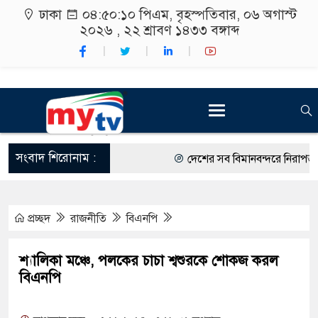
ঢাকা
০৪:৫০:১১ পিএম
, বৃহস্পতিবার, ০৬ অগাস্ট
২০২৬ ,
২২ শ্রাবণ ১৪৩৩
বঙ্গাব্দ
সংবাদ শিরোনাম :
দেশের সব বিমানবন্দরে নিরাপত্তা জ
রাষ্ট্রপতি নির্বাচন ২০ আগস্ট
প্রচ্ছদ
রাজনীতি
বিএনপি
শিক্ষার্থীদের সাথে উৎসবমুখর পরিব
কর্মসূচীর শুভসূচনা।
শ্যালিকা মঞ্চে, পলকের চাচা শ্বশুরকে শোকজ করল
বিএনপি
বিভিন্ন বিশ্ববিদ্যালয়ের শিক্ষার্থীদে
রং ফর্সাকারী ৮ ব্র্যান্ডের ক্রিমে ব