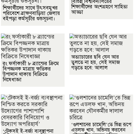
বিভিন্ন বিশ্ববিদ্যালয়ের
শিক্ষার্থীদের অংশগ্রহণে সাহিত্য
শিক্ষার্থীদের সাথে উৎসবমুখর
আড্ডা
পরিবেশে ব্রাক্ষণবাড়িয়া জেলায়
বইপড়া কর্মসূচীর শুভসূচনা।
অত্যাচারের ছবি যেন আর
তুলতে না হয়, সেই সমাজ
রং ফর্সাকারী ৮ ব্র্যান্ডের ক্রিমে
গড়তে হবে: আলাল
বিপজ্জনক মাত্রায় ক্ষতিকর
উপাদান থাকায় বিক্রিতে
নিষেধাজ্ঞা
‘গুলশানের চামেলি’তে ভিন্ন রূপে
এডলফ খান, অভিনয় করবেন
‘টেকসই ই-বর্জ্য ব্যবস্থাপনা