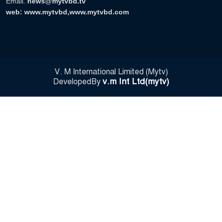
Email.
news@mytvbd.tv
web: www.mytvbd,www.mytvbd.com
V. M International Limited (Mytv)
v.m Int Ltd(mytv)
DevelopedBy