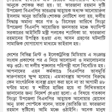
১৫২২ পুলিশ সদস্যকে চাকরিতে পুনর
আনুকে শোকজ করা হয়। ডা. ফারজানা রহমান দৃষ্টি
উপজেলা বিএনপির ভারপ্রাপ্ত আহ্বায়ক অধ্যক্ষ আনোয়ারুল
খিলক্ষেত থানা বিএনপির যুগ্ম আহ্ব
ইসলাম আনুর ভাতিজি।শোকজ নোটিশে বলা হয়, দলীয়
সিদ্ধান্ত অমান্য করে গত ৬ ডিসেম্বর তারিখে সিংড়া
দেশের ৬ অঞ্চলে ঝড়ের আভাস
উপজেলা বিএনপি আয়োজিত জনসভার মঞ্চে ফ্যাসিস্ট
সরকারের আইসিটি মন্ত্রী পলকের শ্যালিকা ডা. ফারজানা
সার্ককে আরও গতিশীল করতে চায় ব
রহমানের উপস্থিত হওয়া এবং আসন গ্রহণের ঘটনাটি
সামাজিক যোগাযোগ মাধ্যমে ভাইরাল হয়।
প্রেমের সম্পর্ক ছিন্ন না করায় মা
দেশের বিভিন্ন প্রিন্ট ও ইলেকট্রনিক্স মিডিয়ায় এ সংক্রান্ত
প্রধানমন্ত্রীর সঙ্গে নবনিযুক্ত নৌবাহি
সংবাদ প্রকাশের পর এ নিয়ে আলোচনা ও সমালোচনার
ঝড় ওঠে। যা দলীয় শৃঙ্খলার পরিপন্থী বলে বিবেচিত হয়।
হামের উপসর্গে আরও ৬ প্রাণহানি, 
আপনাদের এহন কর্মকাণ্ডে বিএনপির ভাবমূর্তি
দারুণভাবে ক্ষুণ্ন হয়েছে। এমতাবস্থায় আপনার বিরুদ্ধে
অবশেষে পদত্যাগ করলেন ভারতের শিক্
কেন সাংগঠনিক ব্যবস্থা গ্রহণ করা হবে না তা আগামী ৪৮
ঘণ্টার মধ্যে স্ব শরীরে হাজির হয়ে বা লিখিতভাবে
জামায়াত ফেরেশতাদের দল নয়, ভু
জানানোর জন্য নিদের্শ দেওয়া হলো। এ বিষয়ে গতকাল
সিংড়া উপজেলা বিএনপির আহ্বায়ক আনোয়ার হোসেন
আনু ঢাকা পোস্টকে বলেন, তাকে (ভাতিজি ডা. ফারজানা
রহমান দৃষ্টিকে) আমি মঞ্চে ওঠাইনি। অনেক মানুষ