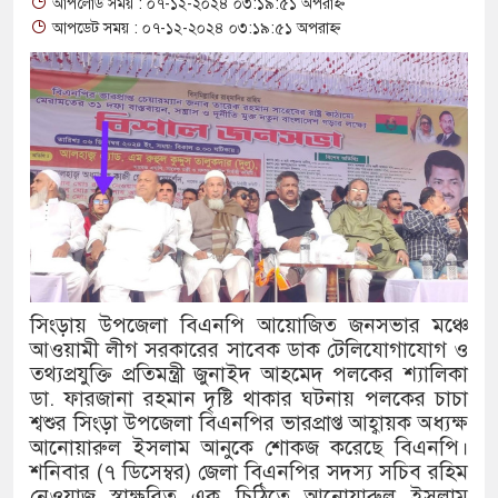
আপলোড সময় : ০৭-১২-২০২৪ ০৩:১৯:৫১ অপরাহ্ন
আপডেট সময় : ০৭-১২-২০২৪ ০৩:১৯:৫১ অপরাহ্ন
থাকায় বিক্রিতে নিষেধাজ্ঞা
অত্যাচারের ছবি যেন আর তুলতে না
আলাল
‘গুলশানের চামেলি’তে ভিন্ন রূপ
যৌনকর্মীর দালাল চরিত্রে
সারজিস-পাটোয়ারীসহ ১০ জনের বির
গুলশান থেকে সাবেক মন্ত্রী লতিফ সি
সিংড়ায় উপজেলা বিএনপি আয়োজিত জনসভার মঞ্চে
আওয়ামী লীগ সরকারের সাবেক ডাক টেলিযোগাযোগ ও
‘স্কুটি নাকি গোল্ড?’ ক্যাম্পেইনের
তথ্যপ্রযুক্তি প্রতিমন্ত্রী জুনাইদ আহমেদ পলকের শ্যালিকা
ডা. ফারজানা রহমান দৃষ্টি থাকার ঘটনায় পলকের চাচা
এর ফ্রিডম ব্র্যান্ড, বাড়ল ক্যাম্পেইনের 
শ্বশুর সিংড়া উপজেলা বিএনপির ভারপ্রাপ্ত আহ্বায়ক অধ্যক্ষ
আনোয়ারুল ইসলাম আনুকে শোকজ করেছে বিএনপি।
সংবিধান অনুযায়ী যথাসময়ে রাষ্ট্রপতি
শনিবার (৭ ডিসেম্বর) জেলা বিএনপির সদস্য সচিব রহিম
নেওয়াজ স্বাক্ষরিত এক চিঠিতে আনোয়ারুল ইসলাম