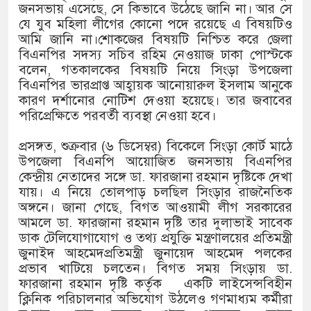
জনসভায় এসেছে, সে কিভাবে উঠেছে জানি না। আর সে
যে যুব মহিলা লীগের কোনো পদে রয়েছে এ বিষয়টিও
আমি জানি না।শোকজের বিষয়টি নিশ্চিত করে জেলা
বিএনপির সদস্য সচিব রহিম নেওয়াজ ঢাকা পোস্টকে
বলেন, গতকালকের বিষয়টি নিয়ে সিংড়া উপজেলা
বিএনপির ভারপ্রাপ্ত আহ্বায়ক আনোয়ারুল ইসলাম আনুকে
কারণ দর্শানোর নোটিশ দেওয়া হয়েছে। তার জবাবের
পরিপ্রেক্ষিতে পরবর্তী ব্যবস্থা নেওয়া হবে।
প্রসঙ্গত, শুক্রবার (৬ ডিসেম্বর) বিকেলে সিংড়া কোর্ট মাঠে
উপজেলা বিএনপি আয়োজিত জনসভায় বিএনপির
কেন্দ্রীয় নেতাদের সঙ্গে ডা. ফারজানা রহমান দৃষ্টিকে দেখা
যায়। এ নিয়ে তোলপাড় চলছিল সিংড়ার রাজনৈতিক
অঙ্গনে। জানা গেছে, বিগত আওয়ামী লীগ সরকারের
আমলে ডা. ফারজানা রহমান দৃষ্টি তার দুলাভাই সাবেক
ডাক টেলিযোগাযোগ ও তথ্য প্রযুক্তি মন্ত্রণালয়ের প্রতিমন্ত্রী
জুনাইদ আহমেদপ্রতিমন্ত্রী জুনায়েদ আহমেদ পলকের
প্রভাব খাটিয়ে চলতেন। বিগত সময় সিংড়ায় ডা.
ফারজানা রহমান দৃষ্টি কর্তৃক একটি লাইসেন্সবিহীন
ক্লিনিক পরিচালনার অভিযোগ উঠলেও গণমাধ্যম কর্মীরা