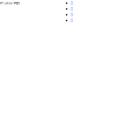
াবণ ১৪৩৩
বঙ্গাব্দ