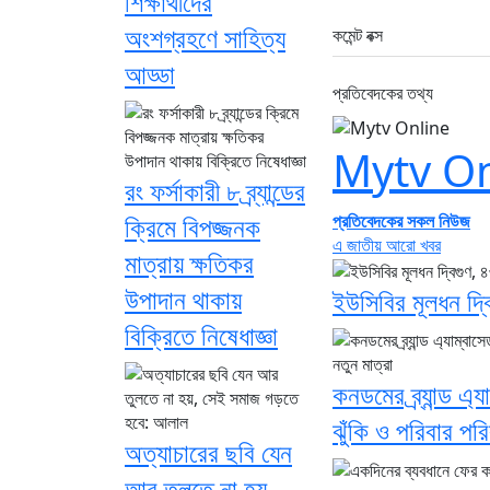
শিক্ষার্থীদের
অংশগ্রহণে সাহিত্য
কমেন্ট বক্স
আড্ডা
প্রতিবেদকের তথ্য
Mytv On
রং ফর্সাকারী ৮ ব্র্যান্ডের
প্রতিবেদকের সকল নিউজ
ক্রিমে বিপজ্জনক
এ জাতীয় আরো খবর
মাত্রায় ক্ষতিকর
উপাদান থাকায়
ইউসিবির মূলধন দ্
বিক্রিতে নিষেধাজ্ঞা
কনডমের ব্র্যান্ড এ‍
ঝুঁকি ও পরিবার পর
অত্যাচারের ছবি যেন
আর তুলতে না হয়,