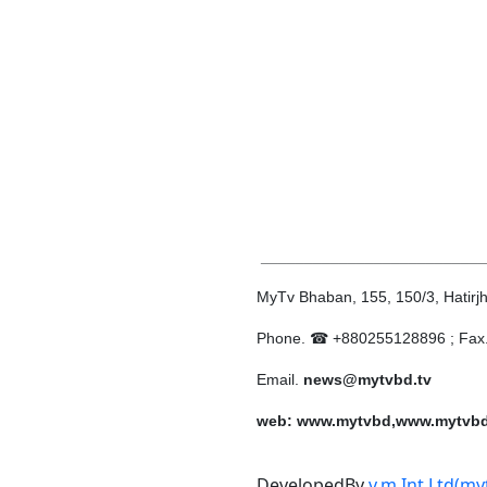
__________________________
MyTv Bhaban, 155, 150/3, Hatirj
Phone. ☎ +880255128896 ; Fax
Email.
news@mytvbd.tv
web: www.mytvbd,www.mytvb
DevelopedBy
v.m Int Ltd(my