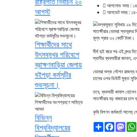
রাষ্ট্রপতি নির্বাচন ২০
আপলোড সময় : ১৪-
আগস্ট
আপডেট সময় : ১৪-
সাতক্ষীরার ভোমরা স্থলবন্দর
মূল্য প্রায় ৩২ কোটি টাকা।
শিক্ষার্থীদের সাথে
দীর্ঘ দুই বছর পর এই বন্দর
উৎসবমুখর পরিবেশে
স্থানীয় ব্যবসায়ীরা জানান,
ব্রাক্ষণবাড়িয়া জেলায়
ভোমরা শুল্ক স্টেশন রাজস্ব
বইপড়া কর্মসূচীর
চালের ওপর ডিউটি মুক্ত সুব
শুভসূচনা।
তবে, ব্যবসায়ী কামাল হোসেন
সাতক্ষীরার বড় বাজারের চাল
কৃষি বিপণন কর্মকর্তা সালেহ
বিভিন্ন
Share
Facebook
Mas
বিশ্ববিদ্যালয়ের