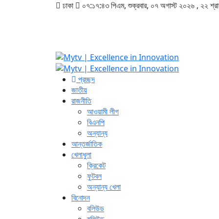
ঢাকা
০৭:১৭:৪৪ পিএম
, শুক্রবার, ০৭ অগাস্ট ২০২৬ ,
২২ শ্র
প্রচ্ছদ
জাতীয়
রাজনীতি
আওয়ামী লীগ
বিএনপি
অন্যান্য
আন্তর্জাতিক
খেলাধুলা
ক্রিকেট
ফুটবল
অন্যান্য খেলা
বিনোদন
বলিউড