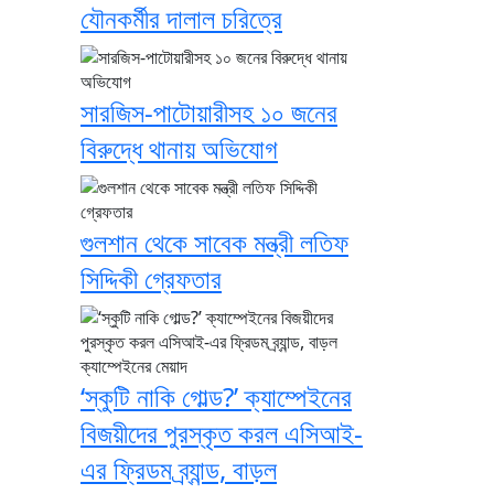
যৌনকর্মীর দালাল চরিত্রে
সারজিস-পাটোয়ারীসহ ১০ জনের
বিরুদ্ধে থানায় অভিযোগ
গুলশান থেকে সাবেক মন্ত্রী লতিফ
সিদ্দিকী গ্রেফতার
‘স্কুটি নাকি গোল্ড?’ ক্যাম্পেইনের
বিজয়ীদের পুরস্কৃত করল এসিআই-
এর ফ্রিডম ব্র্যান্ড, বাড়ল