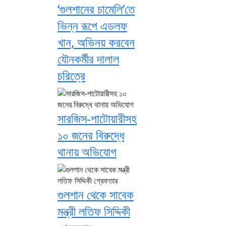
‘গুলশানের চামেলি’তে
ভিন্ন রূপে এডলফ
খান, অভিনয় করবেন
যৌনকর্মীর দালাল
চরিত্রে
সারজিস-পাটোয়ারীসহ
১০ জনের বিরুদ্ধে
থানায় অভিযোগ
গুলশান থেকে সাবেক
মন্ত্রী লতিফ সিদ্দিকী