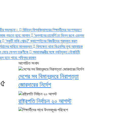
সূচীর শুভসূচনা।
বিভিন্ন বিশ্ববিদ্যালয়ের শিক্ষার্থীদের অংশগ্রহণে
 সমাজ গড়তে হবে: আলাল
‘গুলশানের চামেলি’তে ভিন্ন রূপে এডলফ
ার
‘স্কুটি নাকি গোল্ড?’ ক্যাম্পেইনের বিজয়ীদের পুরস্কৃত করল
্বহালের দাবিতে মানববন্ধন
খিলক্ষেত থানা বিএনপির যুগ্ম আহ্বায়ক
িলে মেরে ফেলল তরুণীকে
প্রধানমন্ত্রীর সঙ্গে নবনিযুক্ত নৌবাহিনী
ুল হতে পারে: শফিকুর রহমান
আলোচিত সংবাদ
দেশের সব বিমানবন্দরে নিরাপত্তা
৩৫
জোরদারের নির্দেশ
রাষ্ট্রপতি নির্বাচন ২০ আগস্ট