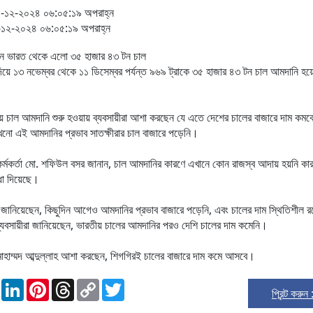
১২-২০২৪ ০৬:০৫:১৯ অপরাহ্ন
১২-২০২৪ ০৬:০৫:১৯ অপরাহ্ন
 দিয়ে ১৩ নভেম্বর থেকে ১১ ডিসেম্বর পর্যন্ত ৯৬৯ ট্রাকে ৩৫ হাজার ৪৩ টন চাল আমদানি হয়
 দিয়ে চাল আমদানি শুরু হওয়ায় ব্যবসায়ীরা আশা করছেন যে এতে দেশের চালের বাজারে দাম কম
 এখনো এই আমদানির প্রভাব সাতক্ষীরার চাল বাজারে পড়েনি।
 কর্মকর্তা মো. শফিউল বসর জানান, চাল আমদানির কারণে এখানে কোন রাজস্ব আদায় হয়নি কা
িধা দিয়েছে।
 জানিয়েছেন, কিছুদিন আগেও আমদানির প্রভাব বাজারে পড়েনি, এবং চালের দাম স্থিতিশীল 
 ব্যবসায়ীরা জানিয়েছেন, ভারতীয় চালের আমদানির পরও দেশি চালের দাম কমেনি।
্ মোহাম্মদ আব্দুল্লাহ আশা করছেন, শিগগিরই চালের বাজারে দাম কমে আসবে।
todon
WhatsApp
LinkedIn
Pinterest
Threads
Copy
Twitter
প্রিন্ট করুন
Link