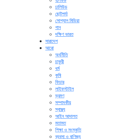
হলিউড
ঢালিউড
ছোটপর্দা
সোশ্যাল মিডিয়া
গান
দক্ষিণ ভারত
সারাদেশ
আরো
অর্থনীতি
চাকুরী
ধর্ম
কৃষি
ফিচার
লাইফস্টাইল
ভ্রমণ
সম্পাদকীয়
স্বাস্থ্য
আইন আদালত
মতামত
শিক্ষা ও সংস্কৃতি
ব্যবসা ও বাণিজ্য