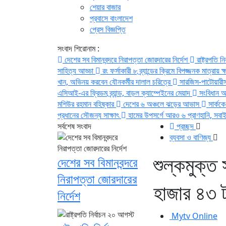
শেয়ার বাজার
প্রবাসে বাংলাদেশ
প্রেস বিজ্ঞপ্তি
সংবাদ শিরোনাম :
দেশের সব বিমানবন্দরে নিরাপত্তা জোরদারের নির্দেশ
রাষ্ট্রপতি ন
সাহিত্য আড্ডা
রং ফর্সাকারী ৮ ব্র্যান্ডের ক্রিমে বিপজ্জনক মাত্রায়
খান, অভিনয় করবেন যৌনকর্মীর দালাল চরিত্রে
সারজিস-পাটোয়ারী
এসিআই-এর ফ্রিডম ব্র্যান্ড, বাড়ল ক্যাম্পেইনের মেয়াদ
সংবিধান অনু
মশিউর রহমান বহিষ্কার
দেশের ৬ অঞ্চলে ঝড়ের আভাস
সার্কক
প্রধানের সৌজন্য সাক্ষাৎ
হামের উপসর্গে আরও ৬ প্রাণহানি, সবা
সর্বশেষ সংবাদ
প্রচ্ছদ
ব্যবসা ও বাণিজ্য
শুল্কমুক্ত
দেশের সব বিমানবন্দরে
নিরাপত্তা জোরদারের
হাজার ৪৩ 
নির্দেশ
Mytv Online