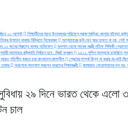
ির্বাচন ২০ আগস্ট
শিক্ষার্থীদের সাথে উৎসবমুখর পরিবেশে ব্রাক্ষণবাড়িয়া জেলায় বইপড়া কর্ম
 ক্ষতিকর উপাদান থাকায় বিক্রিতে নিষেধাজ্ঞা
অত্যাচারের ছবি যেন আর তুলতে না হয়, সেই
সহ ১০ জনের বিরুদ্ধে থানায় অভিযোগ
গুলশান থেকে সাবেক মন্ত্রী লতিফ সিদ্দিকী গ্রেফত
যায়ী যথাসময়ে রাষ্ট্রপতি নির্বাচন হবে : মির্জা ফখরুল
১৫২২ পুলিশ সদস্যকে চাকরিতে পুনর
ে আরও গতিশীল করতে চায় বাংলাদেশ-মালদ্বীপ
প্রেমের সম্পর্ক ছিন্ন না করায় মা-ভাই ম
ই ঢাকার
অবশেষে পদত্যাগ করলেন ভারতের শিক্ষামন্ত্রী
জামায়াত ফেরেশতাদের দল নয়, ভ
 সুবিধায় ২৯ দিনে ভারত থেকে এলো 
টন চাল