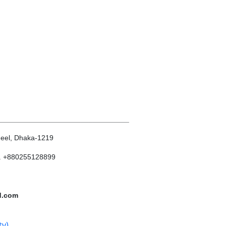
________________________________
heel, Dhaka-1219
. +880255128899
d.com
tv)