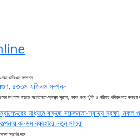
line
বিগুণ, ৪৩তম এজিএম সম্পন্ন
্যাম্বাসেডরের মাধ‍্যমে বাড়ছে সচেতনতা-স্বাস্থ্য সুরক্ষা, নকল প
িকল্পনায় কনডম ব্যবহারে নতুন মাত্রা