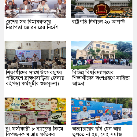
দেশের সব বিমানবন্দরে
রাষ্ট্রপতি নির্বাচন ২০ আগস্ট
নিরাপত্তা জোরদারের নির্দেশ
শিক্ষার্থীদের সাথে উৎসবমুখর
বিভিন্ন বিশ্ববিদ্যালয়ের
পরিবেশে ব্রাক্ষণবাড়িয়া জেলায়
শিক্ষার্থীদের অংশগ্রহণে সাহিত্য
বইপড়া কর্মসূচীর শুভসূচনা।
আড্ডা
রং ফর্সাকারী ৮ ব্র্যান্ডের ক্রিমে
অত্যাচারের ছবি যেন আর
বিপজ্জনক মাত্রায় ক্ষতিকর
তুলতে না হয়, সেই সমাজ