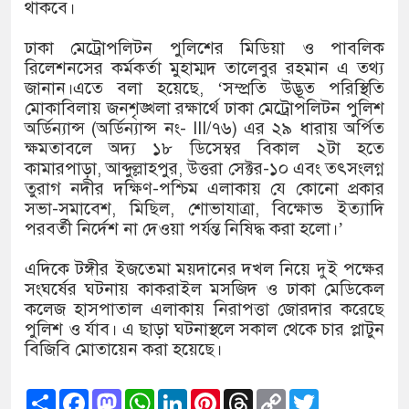
১৫২২ পুলিশ সদস্যকে চাকরিতে পুন
থাকবে।
খিলক্ষেত থানা বিএনপির যুগ্ম আহ্
ঢাকা মেট্রোপলিটন পুলিশের মিডিয়া ও পাবলিক
রিলেশনসের কর্মকর্তা মুহাম্মদ তালেবুর রহমান এ তথ্য
দেশের ৬ অঞ্চলে ঝড়ের আভাস
জানান।এতে বলা হয়েছে, ‘সম্প্রতি উদ্ভূত পরিস্থিতি
মোকাবিলায় জনশৃঙ্খলা রক্ষার্থে ঢাকা মেট্রোপলিটন পুলিশ
সার্ককে আরও গতিশীল করতে চায় 
অর্ডিন্যান্স (অর্ডিন্যান্স নং- III/৭৬) এর ২৯ ধারায় অর্পিত
ক্ষমতাবলে অদ্য ১৮ ডিসেম্বর বিকাল ২টা হতে
প্রেমের সম্পর্ক ছিন্ন না করায় ম
কামারপাড়া, আব্দুল্লাহপুর, উত্তরা সেক্টর-১০ এবং তৎসংলগ্ন
তুরাগ নদীর দক্ষিণ-পশ্চিম এলাকায় যে কোনো প্রকার
প্রধানমন্ত্রীর সঙ্গে নবনিযুক্ত নৌবাহ
সভা-সমাবেশ, মিছিল, শোভাযাত্রা, বিক্ষোভ ইত্যাদি
পরবর্তী নির্দেশ না দেওয়া পর্যন্ত নিষিদ্ধ করা হলো।’
হামের উপসর্গে আরও ৬ প্রাণহানি,
এদিকে টঙ্গীর ইজতেমা ময়দানের দখল নিয়ে দুই পক্ষের
অবশেষে পদত্যাগ করলেন ভারতের শিক
সংঘর্ষের ঘটনায় কাকরাইল মসজিদ ও ঢাকা মেডিকেল
কলেজ হাসপাতাল এলাকায় নিরাপত্তা জোরদার করেছে
জামায়াত ফেরেশতাদের দল নয়, ভু
পুলিশ ও র্যাব। এ ছাড়া ঘটনাস্থলে সকাল থেকে চার প্লাটুন
বিজিবি মোতায়েন করা হয়েছে।
Share
Facebook
Mastodon
WhatsApp
LinkedIn
Pinterest
Threads
Copy
Twitter