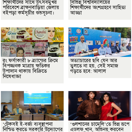
শিক্ষার্থীদের সাথে উৎসবমুখর
বিভিন্ন বিশ্ববিদ্যালয়ের
পরিবেশে ব্রাক্ষণবাড়িয়া জেলায়
শিক্ষার্থীদের অংশগ্রহণে সাহিত্য
বইপড়া কর্মসূচীর শুভসূচনা।
আড্ডা
রং ফর্সাকারী ৮ ব্র্যান্ডের ক্রিমে
অত্যাচারের ছবি যেন আর
বিপজ্জনক মাত্রায় ক্ষতিকর
তুলতে না হয়, সেই সমাজ
উপাদান থাকায় বিক্রিতে
গড়তে হবে: আলাল
নিষেধাজ্ঞা
‘টেকসই ই-বর্জ্য ব্যবস্থাপনা
‘গুলশানের চামেলি’তে ভিন্ন রূপে
নিশ্চিত করতে সরকারি উদ্যোগের
এডলফ খান, অভিনয় করবেন