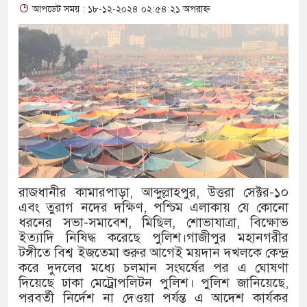
আপডেট সময় : ১৮-১২-২০২৪ ০২:৫৪:২১ অপরাহ্ন
থাকায় বিক্রিতে নিষেধাজ্ঞা
অত্যাচারের ছবি যেন আর তুলতে ন
আলাল
‘গুলশানের চামেলি’তে ভিন্ন রূ
যৌনকর্মীর দালাল চরিত্রে
সারজিস-পাটোয়ারীসহ ১০ জনের বি
রাজধানীর কামারপাড়া, আব্দুল্লাহপুর, উত্তরা সেক্টর-১০
গুলশান থেকে সাবেক মন্ত্রী লতিফ স
এবং তুরাগ নদের দক্ষিণ, পশ্চিম এলাকায় যে কোনো
ধরনের সভা-সমাবেশ, মিছিল, শোভাযাত্রা, বিক্ষোভ
‘স্কুটি নাকি গোল্ড?’ ক্যাম্পেইনে
ইত্যাদি নিষিদ্ধ করেছে পুলিশ।গাজীপুর মহানগরীর
টঙ্গীতে বিশ্ব ইজতেমা শুরুর আগেই ময়দান দখলকে কেন্দ্র
এর ফ্রিডম ব্র্যান্ড, বাড়ল ক্যাম্পেইনের
করে দুদলের মধ্যে চলমান সংঘর্ষের পর এ ঘোষণা
সংবিধান অনুযায়ী যথাসময়ে রাষ্ট্রপত
দিয়েছে ঢাকা মেট্রোপলিটন পুলিশ। পুলিশ জানিয়েছে,
পরবর্তী নির্দেশ না দেওয়া পর্যন্ত এ আদেশ কার্যকর