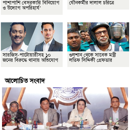
পাশাপাশি বেসরকারি বিনিয়োগ
যৌনকর্মীর দালাল চরিত্রে
ও উদ্যোগ অপরিহার্য’
সারজিস-পাটোয়ারীসহ ১০
গুলশান থেকে সাবেক মন্ত্রী
জনের বিরুদ্ধে থানায় অভিযোগ
লতিফ সিদ্দিকী গ্রেফতার
আলোচিত সংবাদ