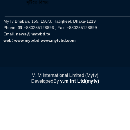
______________________________________________________
MyTv Bhaban, 155, 150/3, Hatirjheel, Dhaka-1219
Phone. ☎ +880255128896 ; Fax. +880255128899
Email.
news@mytvbd.tv
web: www.mytvbd,www.mytvbd.com
V. M International Limited (Mytv)
v.m Int Ltd(mytv)
DevelopedBy