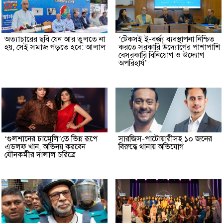
অত্যাচারের ছবি যেন আর তুলতে না
‘টেকসই ই-বর্জ্য ব্যবস্থাপনা নিশ্চিত
হয়, সেই সমাজ গড়তে হবে: আলাল
করতে সরকারি উদ্যোগের পাশাপাশি
বেসরকারি বিনিয়োগ ও উদ্যোগ
অপরিহার্য’
‘গুলশানের চামেলি’তে ভিন্ন রূপে
সারজিস-পাটোয়ারীসহ ১০ জনের
এডলফ খান, অভিনয় করবেন
বিরুদ্ধে থানায় অভিযোগ
যৌনকর্মীর দালাল চরিত্রে