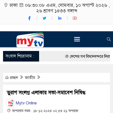
ঢাকা
০৬:৩০:০৯ এএম
, সোমবার, ১০ অগাস্ট ২০২৬ ,
২৬ শ্রাবণ ১৪৩৩
বঙ্গাব্দ
সংবাদ শিরোনাম :
দেশের সব বিমানবন্দরে নিরাপত্তা 
রাষ্ট্রপতি নির্বাচন ২০ আগস্ট
প্রচ্ছদ
জাতীয়
শিক্ষার্থীদের সাথে উৎসবমুখর পরি
কর্মসূচীর শুভসূচনা।
তুরাগ সংলগ্ন এলাকায় সভা-সমাবেশ নিষিদ্ধ
বিভিন্ন বিশ্ববিদ্যালয়ের শিক্ষার্থীদ
Mytv Online
রং ফর্সাকারী ৮ ব্র্যান্ডের ক্রিমে 
আপলোড সময় : ১৮-১২-২০২৪ ০২:৫৪:২১ অপরাহ্ন