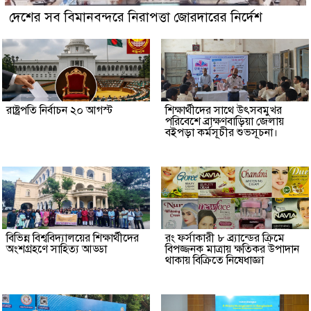
দেশের সব বিমানবন্দরে নিরাপত্তা জোরদারের নির্দেশ
রাষ্ট্রপতি নির্বাচন ২০ আগস্ট
শিক্ষার্থীদের সাথে উৎসবমুখর
পরিবেশে ব্রাক্ষণবাড়িয়া জেলায়
বইপড়া কর্মসূচীর শুভসূচনা।
বিভিন্ন বিশ্ববিদ্যালয়ের শিক্ষার্থীদের
রং ফর্সাকারী ৮ ব্র্যান্ডের ক্রিমে
অংশগ্রহণে সাহিত্য আড্ডা
বিপজ্জনক মাত্রায় ক্ষতিকর উপাদান
থাকায় বিক্রিতে নিষেধাজ্ঞা