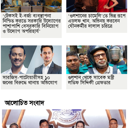
‘টেকসই ই-বর্জ্য ব্যবস্থাপনা
‘গুলশানের চামেলি’তে ভিন্ন রূপে
নিশ্চিত করতে সরকারি উদ্যোগের
এডলফ খান, অভিনয় করবেন
পাশাপাশি বেসরকারি বিনিয়োগ
যৌনকর্মীর দালাল চরিত্রে
ও উদ্যোগ অপরিহার্য’
সারজিস-পাটোয়ারীসহ ১০
গুলশান থেকে সাবেক মন্ত্রী
জনের বিরুদ্ধে থানায় অভিযোগ
লতিফ সিদ্দিকী গ্রেফতার
আলোচিত সংবাদ