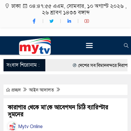
ঢাকা
০৪:৪৭:৫৬ এএম
, সোমবার, ১০ অগাস্ট ২০২৬ ,
২৬ শ্রাবণ ১৪৩৩
বঙ্গাব্দ
সংবাদ শিরোনাম :
দেশের সব বিমানবন্দরে নিরাপত্তা জো
রাষ্ট্রপতি নির্বাচন ২০ আগস্ট
প্রচ্ছদ
আইন আদালত
শিক্ষার্থীদের সাথে উৎসবমুখর পরিবে
কর্মসূচীর শুভসূচনা।
কারাগার থেকে মা'কে আবেগঘন চিঠি ব্যারিস্টার
সুমনের
বিভিন্ন বিশ্ববিদ্যালয়ের শিক্ষার্থীদের
Mytv Online
রং ফর্সাকারী ৮ ব্র্যান্ডের ক্রিমে বি