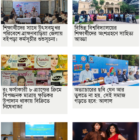
শিক্ষার্থীদের সাথে উৎসবমুখর
বিভিন্ন বিশ্ববিদ্যালয়ের
পরিবেশে ব্রাক্ষণবাড়িয়া জেলায়
শিক্ষার্থীদের অংশগ্রহণে সাহিত্য
বইপড়া কর্মসূচীর শুভসূচনা।
আড্ডা
রং ফর্সাকারী ৮ ব্র্যান্ডের ক্রিমে
অত্যাচারের ছবি যেন আর
বিপজ্জনক মাত্রায় ক্ষতিকর
তুলতে না হয়, সেই সমাজ
উপাদান থাকায় বিক্রিতে
গড়তে হবে: আলাল
নিষেধাজ্ঞা