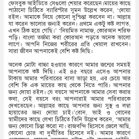
১৫২২ পুলিশ সদস্যকে চাকরিতে পুনর
ফেসবুক আইডিতে সেগুলো শেয়ার করেছেন।মায়ের কাছে
পাঠানো চিঠিতে ব্যারিস্টার সুমন উল্লেখ করেন, ‘দোয়া
খিলক্ষেত থানা বিএনপির যুগ্ম আহ্বা
রইল। আমাকে নিয়ে কোনো দুশ্চিন্তা করবেন না। আল্লাহ
যা করেন ভালোর জন্যই করেন। প্রথমে একটু কষ্ট লাগত,
দেশের ৬ অঞ্চলে ঝড়ের আভাস
এখন ঠিক হয়ে গেছি।’ ‘নিয়মিত নামাজ, কোরআন শরিফ
পড়ি। বাংলা তর্জমা করা কোরআন পড়তে অনেক ভালো
সার্ককে আরও গতিশীল করতে চায় ব
লাগে। আপনি নিজের শরীরের প্রতি খেয়াল রাখবেন।
সারা জীবন আপনাকেই বেশি কষ্ট দিছি।
প্রেমের সম্পর্ক ছিন্ন না করায় মা-
অনেক মোটা বাচ্চা হওয়ার কারণে আমার জন্মের সময়ই
প্রধানমন্ত্রীর সঙ্গে নবনিযুক্ত নৌবাহিন
আপনাকে কষ্ট দিছি। এই ৪৫ বছরে এসেও আপনার
টাকায় আমার পরিবারের বাসা ভাড়া হয়, এর চেয়ে আর
হামের উপসর্গে আরও ৬ প্রাণহানি, স
বেশি কি এক মায়ের কাছ থেকে নিতে পারি। আপনার
জন্য দোয়া রইল। যে বয়সে আপনাকে আমার সেবা করার
অবশেষে পদত্যাগ করলেন ভারতের শিক্ষ
কথা, সেই বয়সে বরং আপনারাই আমার পরিবারকে
দেখতেছেন। আল্লাহর কাছে আপনার জন্য সুস্থ ও লম্বা
জামায়াত ফেরেশতাদের দল নয়, ভুল
হায়াতের জন্য দোয়া চাই।’বোন, ভাই ও বোনের
স্বামীদের কাছে লেখা চিঠিতে তিনি উল্লেখ করেন, ‘আমার
জন্য কোনো চিন্তা করো না। রাজবন্দি হিসেবে জেলে আছি,
কোনো চোর বা দুর্নীতির হিসেবে নই। আমার কারণে