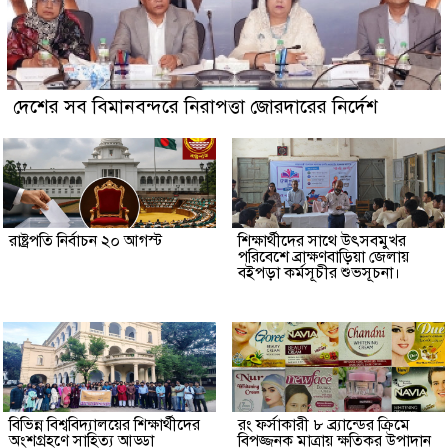
দেশের সব বিমানবন্দরে নিরাপত্তা জোরদারের নির্দেশ
রাষ্ট্রপতি নির্বাচন ২০ আগস্ট
শিক্ষার্থীদের সাথে উৎসবমুখর
পরিবেশে ব্রাক্ষণবাড়িয়া জেলায়
বইপড়া কর্মসূচীর শুভসূচনা।
বিভিন্ন বিশ্ববিদ্যালয়ের শিক্ষার্থীদের
রং ফর্সাকারী ৮ ব্র্যান্ডের ক্রিমে
অংশগ্রহণে সাহিত্য আড্ডা
বিপজ্জনক মাত্রায় ক্ষতিকর উপাদান