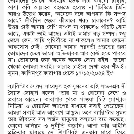
তোমাদের কোনো অসম্মান হউক এটা কখনো চাইনি,
আশা করি আল্লাহর রহমতে হবেও না।’চিঠিতে তিনি
আরও উল্লেখ করেন, ‘অনেকে বলে আপনার কি সম্পদ
আছে? দীর্ঘদিন জেলে কীভাবে খরচ চালাবেন? আমি
উত্তর দেই আমার বেশি সম্পদ না থাকলেও পাঁচটি বোন
আছে, একটা ভাই আছে। এটাই আমার বড় সম্পদ। শুধু
জেলে কেন, আমি পৃথিবীতে না থাকলেও আমার কোনো
আফসোস নেই। বোনেরা আমার পরবর্তী প্রজন্মের জন্য
তোমাদের চেয়ে ভালো অভিভাবক আর কেউ হতে পারবে
না। তোমাদের জন্য অনেক অনেক দোয়া রইল। ভালো
থেকো তোমরা সবাই। আল্লাহ চাইলে দেখা হবে শীঘ্রই।
সুমন, কাশিমপুর কারাগার থেকে ১৭/১২/২০২৪ ইং’
ব্যারিস্টার সৈয়দ সায়েদুল হক সুমনের ভাই লন্ডনপ্রবাসী
সৈয়দ সোহাগ বলেন, ‘তার মা ও বোনেরা দেশে ও
প্রবাসে আছেন। কারাগার থেকে পাওয়া চিঠি সোশ্যাল
মিডিয়া ও হোয়াটস অ্যাপের মাধ্যমে সবাই পেয়েছেন।
আমরা সবাই আজ আবেগে আপ্লুত। তবে ব্যারিস্টার সুমন
তার জীবনের সব অর্জন মানুষের কল্যাণে ব্যয় করেছে।
কোনো অনিয়ম ও দুর্নীতি করেনি। আশা করি আইনি
প্রক্রিয়ার মাধ্যমে সে শিগগিরই জনতার মাঝে ফিরে