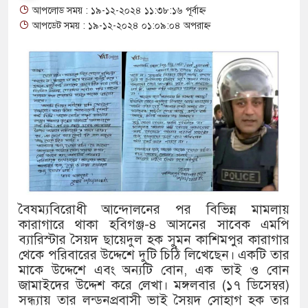
আপলোড সময় : ১৯-১২-২০২৪ ১১:৩৮:১৬ পূর্বাহ্ন
থাকায় বিক্রিতে নিষেধাজ্ঞা
আপডেট সময় : ১৯-১২-২০২৪ ০১:০৯:০৪ অপরাহ্ন
অত্যাচারের ছবি যেন আর তুলতে না 
আলাল
‘গুলশানের চামেলি’তে ভিন্ন রূপে
যৌনকর্মীর দালাল চরিত্রে
সারজিস-পাটোয়ারীসহ ১০ জনের বিরু
গুলশান থেকে সাবেক মন্ত্রী লতিফ সিদ
বৈষম্যবিরোধী আন্দোলনের পর বিভিন্ন মামলায়
কারাগারে থাকা হবিগঞ্জ-৪ আসনের সাবেক এমপি
‘স্কুটি নাকি গোল্ড?’ ক্যাম্পেইনের 
ব্যারিস্টার সৈয়দ ছায়েদুল হক সুমন কাশিমপুর কারাগার
এর ফ্রিডম ব্র্যান্ড, বাড়ল ক্যাম্পেইনের ম
থেকে পরিবারের উদ্দেশে দুটি চিঠি লিখেছেন। একটি তার
মাকে উদ্দেশে এবং অন্যটি বোন, এক ভাই ও বোন
সংবিধান অনুযায়ী যথাসময়ে রাষ্ট্রপতি ন
জামাইদের উদ্দেশ করে লেখা। মঙ্গলবার (১৭ ডিসেম্বর)
সন্ধ্যায় তার লন্ডনপ্রবাসী ভাই সৈয়দ সোহাগ হক তার