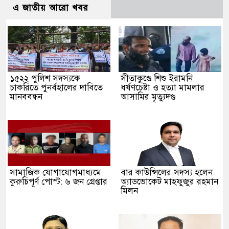
এ জাতীয় আরো খবর
১৫২২ পুলিশ সদস্যকে
সীতাকুণ্ডে শিশু ইরামনি
চাকরিতে পুনর্বহালের দাবিতে
ধর্ষণচেষ্টা ও হত্যা মামলার
মানববন্ধন
আসামির মৃত্যুদণ্ড
সামাজিক যোগাযোগমাধ্যমে
বার কাউন্সিলের সদস্য হলেন
কুরুচিপূর্ণ পোস্ট: ৬ জন গ্রেপ্তার
অ্যাডভোকেট মাহফুজুর রহমান
মিলন