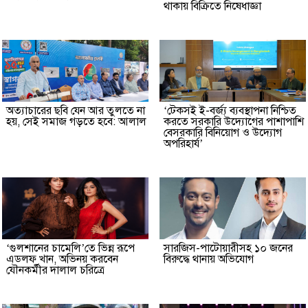
থাকায় বিক্রিতে নিষেধাজ্ঞা
অত্যাচারের ছবি যেন আর তুলতে না
‘টেকসই ই-বর্জ্য ব্যবস্থাপনা নিশ্চিত
হয়, সেই সমাজ গড়তে হবে: আলাল
করতে সরকারি উদ্যোগের পাশাপাশি
বেসরকারি বিনিয়োগ ও উদ্যোগ
অপরিহার্য’
‘গুলশানের চামেলি’তে ভিন্ন রূপে
সারজিস-পাটোয়ারীসহ ১০ জনের
এডলফ খান, অভিনয় করবেন
বিরুদ্ধে থানায় অভিযোগ
যৌনকর্মীর দালাল চরিত্রে