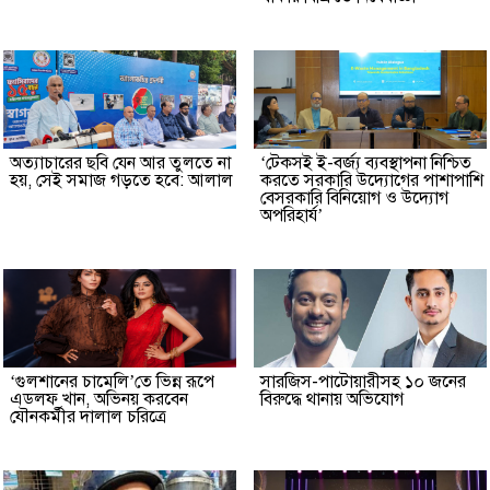
অত্যাচারের ছবি যেন আর তুলতে না
‘টেকসই ই-বর্জ্য ব্যবস্থাপনা নিশ্চিত
হয়, সেই সমাজ গড়তে হবে: আলাল
করতে সরকারি উদ্যোগের পাশাপাশি
বেসরকারি বিনিয়োগ ও উদ্যোগ
অপরিহার্য’
‘গুলশানের চামেলি’তে ভিন্ন রূপে
সারজিস-পাটোয়ারীসহ ১০ জনের
এডলফ খান, অভিনয় করবেন
বিরুদ্ধে থানায় অভিযোগ
যৌনকর্মীর দালাল চরিত্রে