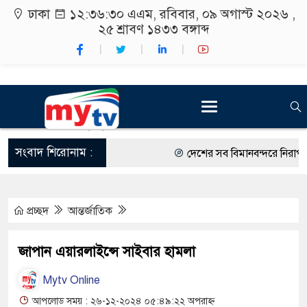
ঢাকা
১২:৩৬:৩১ এএম
, রবিবার, ০৯ অগাস্ট ২০২৬ ,
২৫ শ্রাবণ ১৪৩৩
বঙ্গাব্দ
সংবাদ শিরোনাম :
দেশের সব বিমানবন্দরে নিরাপত্তা জ
রাষ্ট্রপতি নির্বাচন ২০ আগস্ট
প্রচ্ছদ
আন্তর্জাতিক
শিক্ষার্থীদের সাথে উৎসবমুখর পরিব
কর্মসূচীর শুভসূচনা।
জাপান এয়ারলাইন্সে সাইবার হামলা
বিভিন্ন বিশ্ববিদ্যালয়ের শিক্ষার্থীদে
Mytv Online
রং ফর্সাকারী ৮ ব্র্যান্ডের ক্রিমে ব
আপলোড সময় : ২৬-১২-২০২৪ ০৫:৪৯:২২ অপরাহ্ন