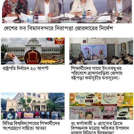
দেশের সব বিমানবন্দরে নিরাপত্তা জোরদারের নির্দেশ
রাষ্ট্রপতি নির্বাচন ২০ আগস্ট
শিক্ষার্থীদের সাথে উৎসবমুখর
পরিবেশে ব্রাক্ষণবাড়িয়া জেলায়
বইপড়া কর্মসূচীর শুভসূচনা।
বিভিন্ন বিশ্ববিদ্যালয়ের শিক্ষার্থীদের
রং ফর্সাকারী ৮ ব্র্যান্ডের ক্রিমে
অংশগ্রহণে সাহিত্য আড্ডা
বিপজ্জনক মাত্রায় ক্ষতিকর উপাদান
থাকায় বিক্রিতে নিষেধাজ্ঞা