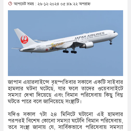
আপডেট সময় : ২৬-১২-২০২৪ ০৫:৪৯:২২ অপরাহ্ন
থাকায় বিক্রিতে নিষেধাজ্ঞা
অত্যাচারের ছবি যেন আর তুলতে না
আলাল
‘গুলশানের চামেলি’তে ভিন্ন রূপ
যৌনকর্মীর দালাল চরিত্রে
সারজিস-পাটোয়ারীসহ ১০ জনের বির
জাপান এয়ারলাইন্সে বৃহস্পতিবার সকালে একটি সাইবার
গুলশান থেকে সাবেক মন্ত্রী লতিফ সি
হামলার ঘটনা ঘটেছে, যার ফলে তাদের ওয়েবসাইটে
সমস্যা দেখা দিয়েছে এবং বিমান পরিষেবায় কিছু বিঘ্ন
‘স্কুটি নাকি গোল্ড?’ ক্যাম্পেইনের
ঘটতে পারে বলে জানিয়েছে সংস্থাটি।
এর ফ্রিডম ব্র্যান্ড, বাড়ল ক্যাম্পেইনের 
যদিও সকাল ৭টা ২৪ মিনিটে ঘটানো এই হামলার
সংবিধান অনুযায়ী যথাসময়ে রাষ্ট্রপতি
পরপরই বিশেষ কোনো সমস্যা ঘটেনি বিমান পরিষেবায়,
তবে সংস্থা জানায় যে, সার্বিকভাবে পরিষেবায় সমস্যা