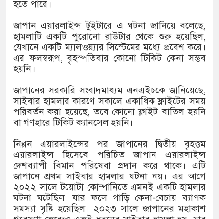
১৫২২ পুলিশ সদস্যকে চাকরিতে পুন
হতে পারে।
খিলক্ষেত থানা বিএনপির যুগ্ম আহ্ব
জাপান এয়ারলাইন্স টুইটারে এ ঘটনা জানিয়ে বলেছে,
হামলাটি একটি পুরোনো রাউটার থেকে শুরু হয়েছিল,
দেশের ৬ অঞ্চলে ঝড়ের আভাস
যেখানে একটি ম্যালওয়্যার সিস্টেমের মধ্যে প্রবেশ করে।
এর ফলস্বরূপ, বৃহস্পতিবার কোনো টিকিট কেনা সম্ভব
সার্ককে আরও গতিশীল করতে চায় 
হয়নি।
প্রেমের সম্পর্ক ছিন্ন না করায় মা
জাপানের সরকারি সংবাদমাধ্যম এনএইচকে জানিয়েছে,
সাইবার হামলার কারণে সকালে একাধিক ফ্লাইটের সময়
প্রধানমন্ত্রীর সঙ্গে নবনিযুক্ত নৌবাহ
পরিবর্তন করা হয়েছে, তবে কোনো ফ্লাইট বাতিল হয়নি
বা গণহারে টিকিট ক্যানসেল হয়নি।
হামের উপসর্গে আরও ৬ প্রাণহানি, 
নিপ্পন এয়ারলাইন্সের পর জাপানের দ্বিতীয় বৃহত্তম
অবশেষে পদত্যাগ করলেন ভারতের শিক
এয়ারলাইন্স হিসেবে পরিচিত জাপান এয়ারলাইন্স
দেশব্যাপী বিমান পরিষেবা প্রদান করে থাকে। এটি
জামায়াত ফেরেশতাদের দল নয়, ভু
জাপানে প্রথম সাইবার হামলার ঘটনা নয়। এর আগে
২০২২ সালে টয়োটা কোম্পানিতে এমনই একটি হামলার
ঘটনা ঘটেছিল, যার ফলে গাড়ি কেনা-বেচায় ব্যাপক
সমস্যা সৃষ্টি হয়েছিল। ২০২৩ সালে জাপানের মহাকাশ