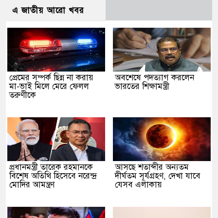
এ জাতীয় আরো খবর
প্রেমের সম্পর্ক ছিন্ন না করায়
অবশেষে পদত্যাগ করলেন
মা-ভাই মিলে মেরে ফেলল
ভারতের শিক্ষামন্ত্রী
তরুণীকে
প্রধানমন্ত্রী তারেক রহমানকে
আসছে শতাব্দীর অন্যতম
বিশেষ অতিথি হিসেবে নরেন্দ্র
দীর্ঘতম সূর্যগ্রহণ, দেখা যাবে
মোদির আমন্ত্রণ
যেসব এলাকায়