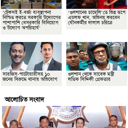
‘টেকসই ই-বর্জ্য ব্যবস্থাপনা
‘গুলশানের চামেলি’তে ভিন্ন রূপে
নিশ্চিত করতে সরকারি উদ্যোগের
এডলফ খান, অভিনয় করবেন
পাশাপাশি বেসরকারি বিনিয়োগ
যৌনকর্মীর দালাল চরিত্রে
ও উদ্যোগ অপরিহার্য’
সারজিস-পাটোয়ারীসহ ১০
গুলশান থেকে সাবেক মন্ত্রী
জনের বিরুদ্ধে থানায় অভিযোগ
লতিফ সিদ্দিকী গ্রেফতার
আলোচিত সংবাদ