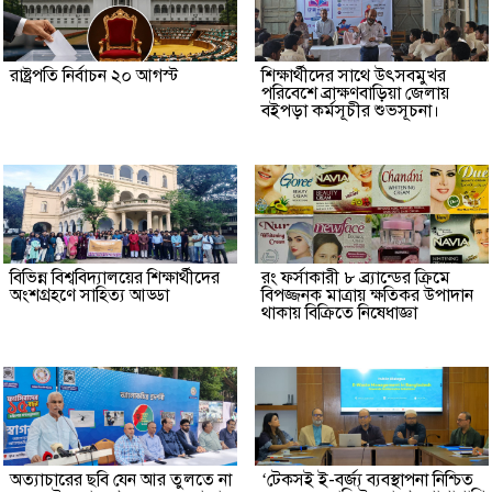
রাষ্ট্রপতি নির্বাচন ২০ আগস্ট
শিক্ষার্থীদের সাথে উৎসবমুখর
পরিবেশে ব্রাক্ষণবাড়িয়া জেলায়
বইপড়া কর্মসূচীর শুভসূচনা।
বিভিন্ন বিশ্ববিদ্যালয়ের শিক্ষার্থীদের
রং ফর্সাকারী ৮ ব্র্যান্ডের ক্রিমে
অংশগ্রহণে সাহিত্য আড্ডা
বিপজ্জনক মাত্রায় ক্ষতিকর উপাদান
থাকায় বিক্রিতে নিষেধাজ্ঞা
অত্যাচারের ছবি যেন আর তুলতে না
‘টেকসই ই-বর্জ্য ব্যবস্থাপনা নিশ্চিত