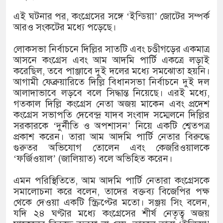
১৫২২ পুলিশ সদস্যকে চাকরিতে পুনর
এই ঘটনার পর, কংগ্রেসের সঙ্গে ‘ইন্ডিয়া’ জোটের সম্পর্ক
খিলক্ষেত থানা বিএনপির যুগ্ম আহ্বা
আরও সংকটের মধ্যে পড়েছে।
দেশের ৬ অঞ্চলে ঝড়ের আভাস
লোকসভা নির্বাচনে দিল্লির সাতটি এবং চণ্ডীগড়ের একমাত্র
আসনে কংগ্রেস এবং আম আদমি পার্টি একত্রে লড়াই
সার্ককে আরও গতিশীল করতে চায় ব
করেছিল, তবে পাঞ্জাবে দুই দলের মধ্যে সমঝোতা হয়নি।
আগামী ফেব্রুয়ারিতে দিল্লি বিধানসভা নির্বাচনে দুই দল
প্রেমের সম্পর্ক ছিন্ন না করায় মা-
আলাদাভাবে লড়বে বলে সিদ্ধান্ত নিয়েছে। এরই মধ্যে,
গতকাল দিল্লি কংগ্রেস নেতা অজয় মাকেন এবং প্রদেশ
প্রধানমন্ত্রীর সঙ্গে নবনিযুক্ত নৌবাহিন
কংগ্রেস সভাপতি দেবেন্দ্র যাদব সংবাদ সম্মেলনে দিল্লির
সরকারকে ‘দুর্নীতি ও অপশাসন’ নিয়ে একটি শ্বেতপত্র
হামের উপসর্গে আরও ৬ প্রাণহানি, স
প্রকাশ করেন। তারা আম আদমি পার্টি নেতার বিরুদ্ধে
গুরুতর অভিযোগ তোলেন এবং কেজরিওয়ালকে
অবশেষে পদত্যাগ করলেন ভারতের শিক্ষ
‘ফর্জিওয়াল’ (জালিয়াত) বলে অভিহিত করেন।
জামায়াত ফেরেশতাদের দল নয়, ভুল
এমন পরিস্থিতিতে, আম আদমি পার্টি নেতারা কংগ্রেসকে
সমালোচনা করে বলেন, তাদের বক্তব্য বিজেপির পক্ষ
থেকে দেওয়া একটি স্ক্রিপ্টের মতো। সঞ্জয় সিং বলেন,
যদি ২৪ ঘণ্টার মধ্যে কংগ্রেসের শীর্ষ নেতৃত্ব অজয়