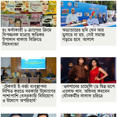
রং ফর্সাকারী ৮ ব্র্যান্ডের ক্রিমে
অত্যাচারের ছবি যেন আর
বিপজ্জনক মাত্রায় ক্ষতিকর
তুলতে না হয়, সেই সমাজ
উপাদান থাকায় বিক্রিতে
গড়তে হবে: আলাল
নিষেধাজ্ঞা
‘টেকসই ই-বর্জ্য ব্যবস্থাপনা
‘গুলশানের চামেলি’তে ভিন্ন রূপে
নিশ্চিত করতে সরকারি উদ্যোগের
এডলফ খান, অভিনয় করবেন
পাশাপাশি বেসরকারি বিনিয়োগ
যৌনকর্মীর দালাল চরিত্রে
ও উদ্যোগ অপরিহার্য’