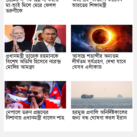
মা-ভাই মিলে মেরে ফেলল
ভারতের শিক্ষামন্ত্রী
তরুণীকে
প্রধানমন্ত্রী তারেক রহমানকে
আসছে শতাব্দীর অন্যতম
বিশেষ অতিথি হিসেবে নরেন্দ্র
দীর্ঘতম সূর্যগ্রহণ, দেখা যাবে
মোদির আমন্ত্রণ
যেসব এলাকায়
নেপালে তরুণ প্রজন্মের
হরমুজ প্রণালি অনির্দিষ্টকালের
নিশানায় প্রধানমন্ত্রী বালেন শাহ
জন্য বন্ধ ঘোষণা করল ইরান