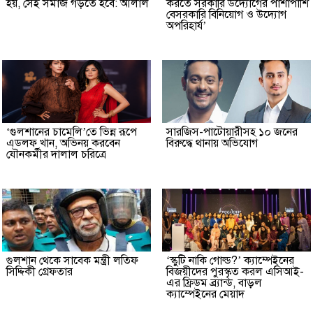
হয়, সেই সমাজ গড়তে হবে: আলাল
করতে সরকারি উদ্যোগের পাশাপাশি
বেসরকারি বিনিয়োগ ও উদ্যোগ
অপরিহার্য’
‘গুলশানের চামেলি’তে ভিন্ন রূপে
সারজিস-পাটোয়ারীসহ ১০ জনের
এডলফ খান, অভিনয় করবেন
বিরুদ্ধে থানায় অভিযোগ
যৌনকর্মীর দালাল চরিত্রে
গুলশান থেকে সাবেক মন্ত্রী লতিফ
‘স্কুটি নাকি গোল্ড?’ ক্যাম্পেইনের
সিদ্দিকী গ্রেফতার
বিজয়ীদের পুরস্কৃত করল এসিআই-
এর ফ্রিডম ব্র্যান্ড, বাড়ল
ক্যাম্পেইনের মেয়াদ