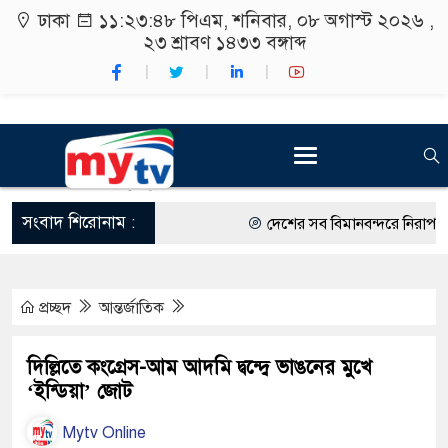
ঢাকা
১১:২৩:৪৯ পিএম
, শনিবার, ০৮ অগাস্ট ২০২৬ ,
২৩ শ্রাবণ ১৪৩৩
বঙ্গাব্দ
সংবাদ শিরোনাম :
দেশের সব বিমানবন্দরে নিরাপত্তা জো
রাষ্ট্রপতি নির্বাচন ২০ আগস্ট
প্রচ্ছদ
আন্তর্জাতিক
শিক্ষার্থীদের সাথে উৎসবমুখর পরিবে
কর্মসূচীর শুভসূচনা।
দিল্লিতে কংগ্রেস-আম আদমি দ্বন্দ্বে ভাঙনের মুখে
‘ইন্ডিয়া’ জোট
বিভিন্ন বিশ্ববিদ্যালয়ের শিক্ষার্থীদের
Mytv Online
রং ফর্সাকারী ৮ ব্র্যান্ডের ক্রিমে বি