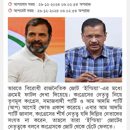
আপলোড সময় : ২৬-১২-২০২৪ ০৬:০২:৫৪ অপরাহ্ন
থাকায় বিক্রিতে নিষেধাজ্ঞা
আপডেট সময় : ২৬-১২-২০২৪ ০৬:০২:৫৪ অপরাহ্ন
অত্যাচারের ছবি যেন আর তুলতে না 
আলাল
‘গুলশানের চামেলি’তে ভিন্ন রূপে
যৌনকর্মীর দালাল চরিত্রে
সারজিস-পাটোয়ারীসহ ১০ জনের বিরু
গুলশান থেকে সাবেক মন্ত্রী লতিফ সিদ
ভারতে বিরোধী রাজনৈতিক জোট ‘ইন্ডিয়া’-এর মধ্যে
ক্রমেই ফাটল দেখা দিয়েছে। কংগ্রেসের নেতৃত্ব নিয়ে
‘স্কুটি নাকি গোল্ড?’ ক্যাম্পেইনের 
তৃণমূল কংগ্রেস, সমাজবাদী পার্টি ও আম আদমি পার্টি
এর ফ্রিডম ব্র্যান্ড, বাড়ল ক্যাম্পেইনের ম
(আপ) আগেই ক্ষোভ প্রকাশ করেছে। এবার আম আদমি
পার্টি জানাল, কংগ্রেসের শীর্ষ নেতৃত্ব যদি দিল্লির নেতাদের
সংবিধান অনুযায়ী যথাসময়ে রাষ্ট্রপতি ন
সংযত না করেন, তাহলে তারা ‘ইন্ডিয়া’ জোটের
নেতৃত্বকে বলবে কংগ্রেসকে জোট থেকে ছেঁটে ফেলতে।