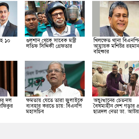
হ ১০
গুলশান থেকে সাবেক মন্ত্রী
খিলক্ষেত থানা বিএনপির
লতিফ সিদ্দিকী গ্রেফতার
আহ্বায়ক মশিউর রহমা
বহিষ্কার
ের দল
ক্ষমতায় যেতে তারা জুলাইকে
অভ্যুত্থানের চেতনায়
শফিকুর
ব্যবহার করতে চায়: বিএনপি
বৈষম্যহীন দেশ গড়ার প্
মহাসচিব
ছাত্রদল নেতা ডা. আউ