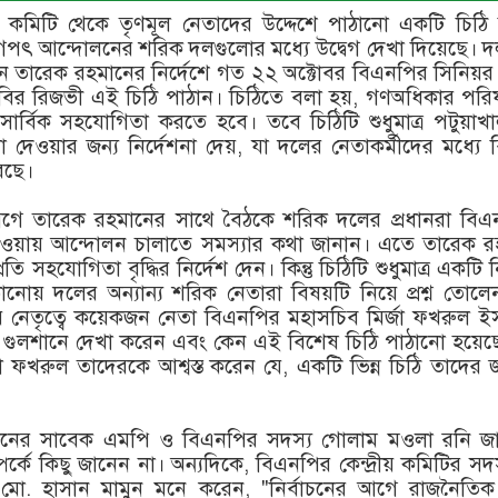
ীয় কমিটি থেকে তৃণমূল নেতাদের উদ্দেশে পাঠানো একটি চিঠি
ুগপৎ আন্দোলনের শরিক দলগুলোর মধ্যে উদ্বেগ দেখা দিয়েছে। 
ম্যান তারেক রহমানের নির্দেশে গত ২২ অক্টোবর বিএনপির সিনিয়র য
কবির রিজভী এই চিঠি পাঠান। চিঠিতে বলা হয়, গণঅধিকার পরি
ার্বিক সহযোগিতা করতে হবে। তবে চিঠিটি শুধুমাত্র পটুয়াখ
েওয়ার জন্য নির্দেশনা দেয়, যা দলের নেতাকর্মীদের মধ্যে 
রেছে।
হ আগে তারেক রহমানের সাথে বৈঠকে শরিক দলের প্রধানরা বি
ওয়ায় আন্দোলন চালাতে সমস্যার কথা জানান। এতে তারেক র
 সহযোগিতা বৃদ্ধির নির্দেশ দেন। কিন্তু চিঠিটি শুধুমাত্র একটি নির্
নোয় দলের অন্যান্য শরিক নেতারা বিষয়টি নিয়ে প্রশ্ন তোল
র নেতৃত্বে কয়েকজন নেতা বিএনপির মহাসচিব মির্জা ফখরুল ই
গুলশানে দেখা করেন এবং কেন এই বিশেষ চিঠি পাঠানো হয়েছে
া ফখরুল তাদেরকে আশ্বস্ত করেন যে, একটি ভিন্ন চিঠি তাদের 
সনের সাবেক এমপি ও বিএনপির সদস্য গোলাম মওলা রনি জা
পর্কে কিছু জানেন না। অন্যদিকে, বিএনপির কেন্দ্রীয় কমিটির সদ
ী মো. হাসান মামুন মনে করেন, "নির্বাচনের আগে রাজনৈতিক