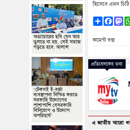
হিসেবে এমন চিঠি
Share
Faceb
Ma
অত্যাচারের ছবি যেন আর
কমেন্ট বক্স
তুলতে না হয়, সেই সমাজ
গড়তে হবে: আলাল
প্রতিবেদকের তথ্য
‘টেকসই ই-বর্জ্য
ব্যবস্থাপনা নিশ্চিত করতে
সরকারি উদ্যোগের
পাশাপাশি বেসরকারি
বিনিয়োগ ও উদ্যোগ
অপরিহার্য’
এ জাতীয় আরো খ