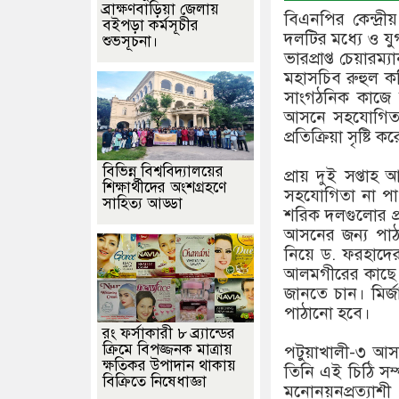
ব্রাক্ষণবাড়িয়া জেলায়
বিএনপির কেন্দ্র
বইপড়া কর্মসূচীর
দলটির মধ্যে ও য
শুভসূচনা।
ভারপ্রাপ্ত চেয়ার
মহাসচিব রুহুল 
সাংগঠনিক কাজে স
আসনে সহযোগিতা দ
প্রতিক্রিয়া সৃষ্টি ক
বিভিন্ন বিশ্ববিদ্যালয়ের
প্রায় দুই সপ্তা
শিক্ষার্থীদের অংশগ্রহণে
সহযোগিতা না পা
সাহিত্য আড্ডা
শরিক দলগুলোর প্রতি
আসনের জন্য পাঠা
নিয়ে ড. ফরহাদে
আলমগীরের কাছে 
জানতে চান। মির্জ
পাঠানো হবে।
রং ফর্সাকারী ৮ ব্র্যান্ডের
ক্রিমে বিপজ্জনক মাত্রায়
পটুয়াখালী-৩ আ
ক্ষতিকর উপাদান থাকায়
তিনি এই চিঠি সম্
বিক্রিতে নিষেধাজ্ঞা
মনোনয়নপ্রত্যাশ