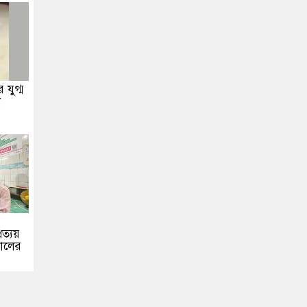
 যুগ্ম
ন
রত্যয়
য়ালের