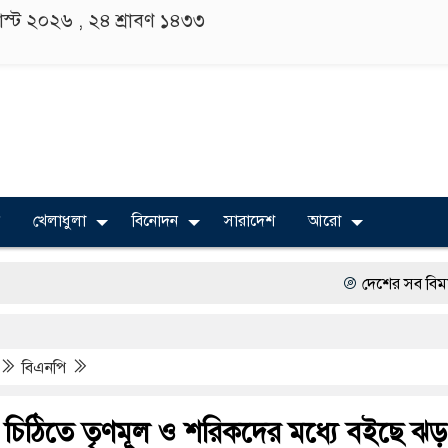
াস্ট ২০২৬ ,
২৪ শ্রাবণ ১৪৩৩
খেলাধুলা
বিনোদন
সারাদেশ
আরো
দেশের সব বিমানবন্দরে নিরা
বিভিন্ন বিশ্ববিদ্যালয়ের শিক্
বিএনপি
অত্যাচারের ছবি যেন আর ত
সারজিস-পাটোয়ারীসহ ১০ জন
 চিঠিতে তৃণমূল ও শরিকদের মধ্যে বইছে ঝড়