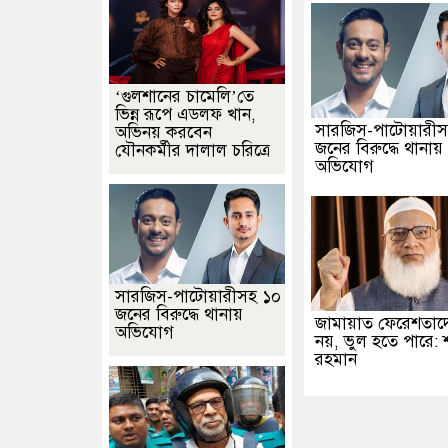
‘গুলশানের চামেলি’তে
ভিন্ন রূপে এডলফ খান,
সারজিস-পাটোয়ারীস
অভিনয় করবেন
জনের বিরুদ্ধে থানায়
যৌনকর্মীর দালাল চরিত্রে
অভিযোগ
সারজিস-পাটোয়ারীসহ ১০
জনের বিরুদ্ধে থানায়
জামায়াত ফেরেশতাদ
অভিযোগ
নয়, ভুল হতে পারে: 
রহমান