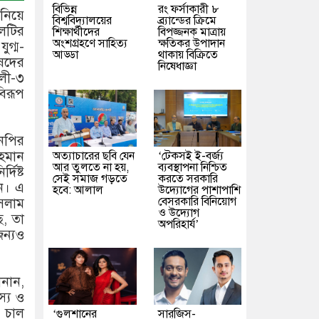
বিভিন্ন
রং ফর্সাকারী ৮
 নিয়ে
বিশ্ববিদ্যালয়ের
ব্র্যান্ডের ক্রিমে
দলটির
শিক্ষার্থীদের
বিপজ্জনক মাত্রায়
অংশগ্রহণে সাহিত্য
ক্ষতিকর উপাদান
ুগ্ম-
আড্ডা
থাকায় বিক্রিতে
ষদের
নিষেধাজ্ঞা
ালী-৩
বিরূপ
এনপির
হমান
অত্যাচারের ছবি যেন
‘টেকসই ই-বর্জ্য
আর তুলতে না হয়,
ব্যবস্থাপনা নিশ্চিত
দিষ্ট
সেই সমাজ গড়তে
করতে সরকারি
েন। এ
হবে: আলাল
উদ্যোগের পাশাপাশি
বেসরকারি বিনিয়োগ
সলাম
ও উদ্যোগ
, তা
অপরিহার্য’
জন্যও
নান,
স্য ও
 চাল
‘গুলশানের
সারজিস-