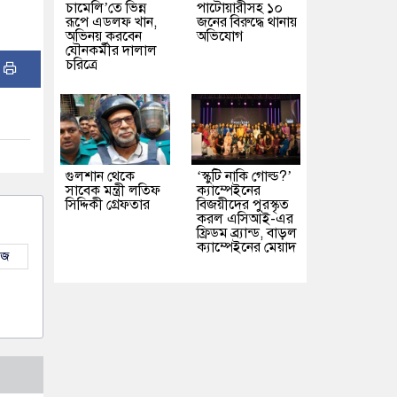
চামেলি’তে ভিন্ন
পাটোয়ারীসহ ১০
রূপে এডলফ খান,
জনের বিরুদ্ধে থানায়
অভিনয় করবেন
অভিযোগ
যৌনকর্মীর দালাল
চরিত্রে
:
গুলশান থেকে
‘স্কুটি নাকি গোল্ড?’
সাবেক মন্ত্রী লতিফ
ক্যাম্পেইনের
সিদ্দিকী গ্রেফতার
বিজয়ীদের পুরস্কৃত
করল এসিআই-এর
ফ্রিডম ব্র্যান্ড, বাড়ল
ক্যাম্পেইনের মেয়াদ
উজ