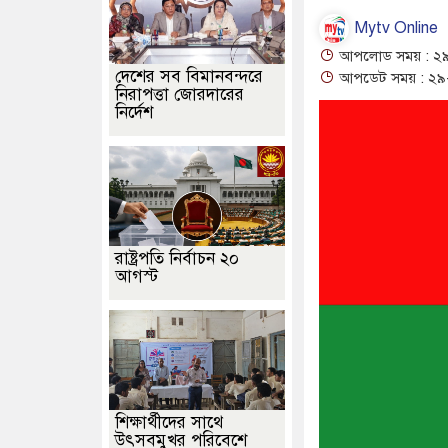
Mytv Online
আপলোড সময় : ২৯
দেশের সব বিমানবন্দরে
আপডেট সময় : ২৯-
নিরাপত্তা জোরদারের
নির্দেশ
রাষ্ট্রপতি নির্বাচন ২০
আগস্ট
শিক্ষার্থীদের সাথে
উৎসবমুখর পরিবেশে