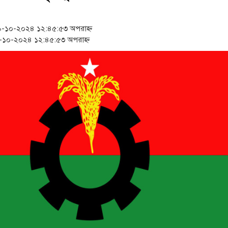
‘স্কুটি নাকি গোল্ড?’ ক্যাম্
১৫২২ পুলিশ সদস্যকে চাকরি
-১০-২০২৪ ১২:৪৫:৫৩ অপরাহ্ন
১০-২০২৪ ১২:৪৫:৫৩ অপরাহ্ন
সার্ককে আরও গতিশীল করত
প্রধানমন্ত্রীর সঙ্গে নবনিযুক্
জামায়াত ফেরেশতাদের দল 