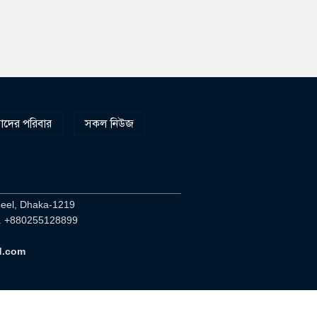
দের পরিবার
সকল নিউজ
________________________________
heel, Dhaka-1219
. +880255128899
d.com