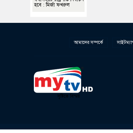
হবে : মির্জা ফখরুল
আমাদের সম্পর্কে
সাইটম্যা
V. M International Limited (Mytv)