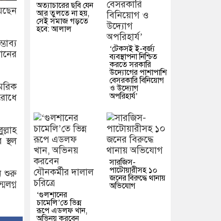
অত্যাচারের ছবি যেন
য়েছেন
আর তুলতে না হয়,
সেই সমাজ গড়তে
হবে: আলাল
ভাব্য
‘টেকসই ই-বর্জ্য
ধানের
ব্যবস্থাপনা নিশ্চিত
করতে সরকারি
উদ্যোগের পাশাপাশি
বেসরকারি বিনিয়োগ
মরিক
ও উদ্যোগ
অপরিহার্য’
িরোধে
ল্লাহ
স্থল
সারজিস-
পাটোয়ারীসহ ১০
শুরু
জনের বিরুদ্ধে থানায়
মলগ্ন
অভিযোগ
‘গুলশানের
চামেলি’তে ভিন্ন
রূপে এডলফ খান,
অভিনয় করবেন