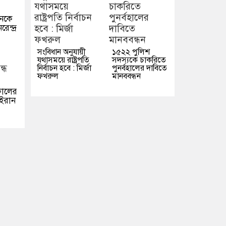
ানকে
ন্দ্র
সংবিধান অনুযায়ী
১৫২২ পুলিশ
যথাসময়ে রাষ্ট্রপতি
সদস্যকে চাকরিতে
নির্বাচন হবে : মির্জা
পুনর্বহালের দাবিতে
ফখরুল
মানববন্ধন
টকালের
 ইরান