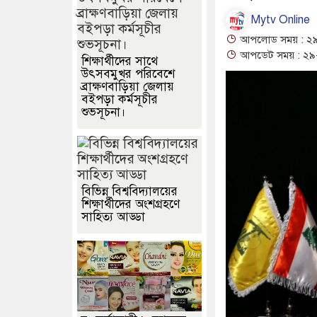
Mytv Online
আপলোড সময় : ২৯
আপডেট সময় : ২৯-
শিক্ষার্থীদের সাথে
উৎসবমুখর পরিবেশে
ব্রাক্ষণবাড়িয়া জেলায়
বইপড়া কর্মসূচীর
শুভসূচনা।
বিভিন্ন বিশ্ববিদ্যালয়ের
শিক্ষার্থীদের অংশগ্রহণে
সাহিত্য আড্ডা