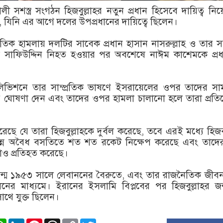
লী সশস্ত্র সংগঠন হিজবুল্লাহর নতুন প্রধান হিসেবে দায়িত্ব নি
 যিনি এর আগে দলের উপপ্রধানের দায়িত্বে ছিলেন।
রতিক হামলায় দলটির সাবেক প্রধান হাসান নাসরুল্লাহ ও তার সম্
সিম সাফিউদ্দিন নিহত হওয়ার পর অবশেষে নাঈম কাশেমকে প্র
।
িভিশনে তার সাম্প্রতিক ভাষণে ইসরায়েলের ওপর তাদের সা
ার ঘোষণা দেন এবং তাদের ওপর হামলা চালানো হলে তারা প্রত
।
ছে যে তারা হিজবুল্লাহকে দুর্বল করেছে, তবে এরই মধ্যে হিজবু
ন্ন অবৈধ বসতিতে শত শত রকেট নিক্ষেপ করেছে এবং তাদের 
াও প্রতিহত করেছে।
ন্ম ১৯৫৩ সালে লেবাননের বৈরুতে, এবং তার রাজনৈতিক জীবন 
ের মাধ্যমে। ইরানের ইসলামি বিপ্লবের পর হিজবুল্লাহর জন্
থে যুক্ত ছিলেন।
ook
stodon
WhatsApp
LinkedIn
Pinterest
Threads
Copy
Twitter