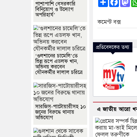
পাশাপাশি বেসরকারি
বিনিয়োগ ও উদ্যোগ
অপরিহার্য’
কমেন্ট বক্স
প্রতিবেদকের তথ্য
‘গুলশানের চামেলি’তে
ভিন্ন রূপে এডলফ খান,
অভিনয় করবেন
যৌনকর্মীর দালাল চরিত্রে
সারজিস-পাটোয়ারীসহ ১০
এ জাতীয় আরো খ
জনের বিরুদ্ধে থানায়
অভিযোগ