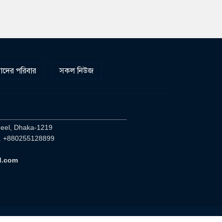
দের পরিবার
সকল নিউজ
________________________________
heel, Dhaka-1219
. +880255128899
d.com
v.m Int Ltd(mytv)
DevelopedBy