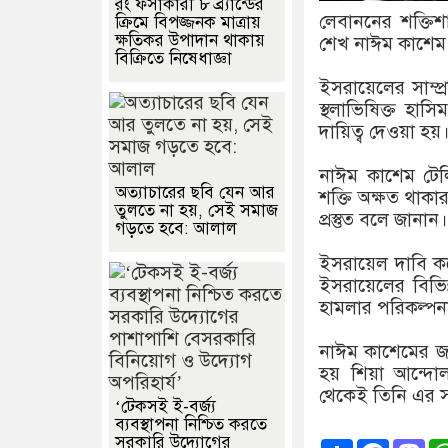
রং ফর্সাকারী ৮ ব্র্যান্ডের
লেবাননের শক্তিশা
ক্রিমে বিপজ্জনক মাত্রায়
ক্ষতিকর উপাদান থাকায়
শেখ নাঈম কাশেম,
বিক্রিতে নিষেধাজ্ঞা
ইসরায়েলের সাম্প্
স্থলাভিষিক্ত হা
দায়িত্ব দেওয়া হয়
নাঈম কাশেম টেল
অত্যাচারের ছবি যেন আর
শক্তি অক্ষত থাক
তুলতে না হয়, সেই সমাজ
প্রস্তুত বলে জানান
গড়তে হবে: আলাল
ইসরায়েল দাবি করে
ইসরায়েলের বিভি
হামলার পরিকল্পন
নাঈম কাশেমের জ
হয় শিয়া আন্দোলন
থেকেই তিনি এর সা
‘টেকসই ই-বর্জ্য
ব্যবস্থাপনা নিশ্চিত করতে
সরকারি উদ্যোগের
Share
Faceb
Ma