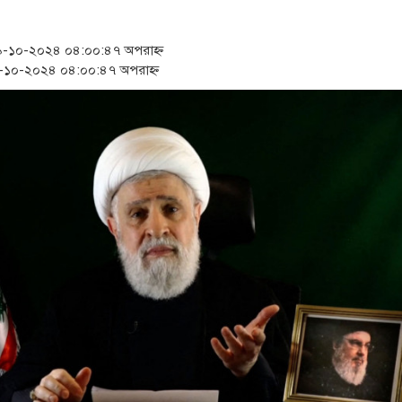
সংবিধান অনুযায়ী যথাসময়ে রাষ
খিলক্ষেত থানা বিএনপির যুগ
-১০-২০২৪ ০৪:০০:৪৭ অপরাহ্ন
১০-২০২৪ ০৪:০০:৪৭ অপরাহ্ন
প্রেমের সম্পর্ক ছিন্ন না 
অবশেষে পদত্যাগ করলেন ভার
‘রাষ্ট্রপতি হিসেবে মির্জা 