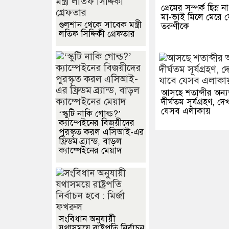
প্রেমের সম্পর্ক ছিন্ন 
মা-ভাই মিলে মেরে 
গুলশান থেকে সাবেক মন্ত্রী
তরুণীকে
লতিফ সিদ্দিকী গ্রেফতার
আসছে শতাব্দীর অন্
দীর্ঘতম সূর্যগ্রহণ, দ
যেসব এলাকায়
‘স্কুটি নাকি গোল্ড?’
ক্যাম্পেইনের বিজয়ীদের
পুরস্কৃত করল এসিআই-এর
ফ্রিডম ব্র্যান্ড, বাড়ল
ক্যাম্পেইনের মেয়াদ
সংবিধান অনুযায়ী
যথাসময়ে রাষ্ট্রপতি নির্বাচন