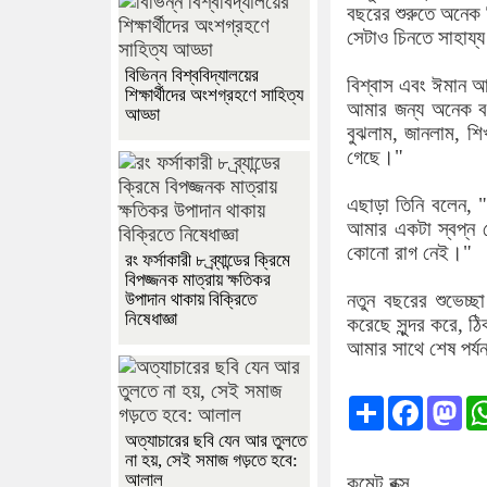
বছরের শুরুতে অনেক
সেটাও চিনতে সাহায
বিভিন্ন বিশ্ববিদ্যালয়ের
বিশ্বাস এবং ঈমান আ
শিক্ষার্থীদের অংশগ্রহণে সাহিত্য
আমার জন্য অনেক বড়
আড্ডা
বুঝলাম, জানলাম, শ
গেছে।"
এছাড়া তিনি বলেন, "
আমার একটা স্বপ্ন 
কোনো রাগ নেই।"
রং ফর্সাকারী ৮ ব্র্যান্ডের ক্রিমে
বিপজ্জনক মাত্রায় ক্ষতিকর
উপাদান থাকায় বিক্রিতে
নতুন বছরের শুভেচ্
নিষেধাজ্ঞা
করেছে সুন্দর করে, ঠ
আমার সাথে শেষ পর্য
Share
Facebo
Ma
অত্যাচারের ছবি যেন আর তুলতে
না হয়, সেই সমাজ গড়তে হবে:
আলাল
কমেন্ট বক্স