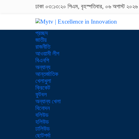
ঢাকা
০৩:১৩:২১ পিএম
, বৃহস্পতিবার, ০৬ অগাস্ট ২০২৬
প্রচ্ছদ
জাতীয়
রাজনীতি
আওয়ামী লীগ
বিএনপি
অন্যান্য
আন্তর্জাতিক
খেলাধুলা
ক্রিকেট
ফুটবল
অন্যান্য খেলা
বিনোদন
বলিউড
হলিউড
ঢালিউড
ছোটপর্দা