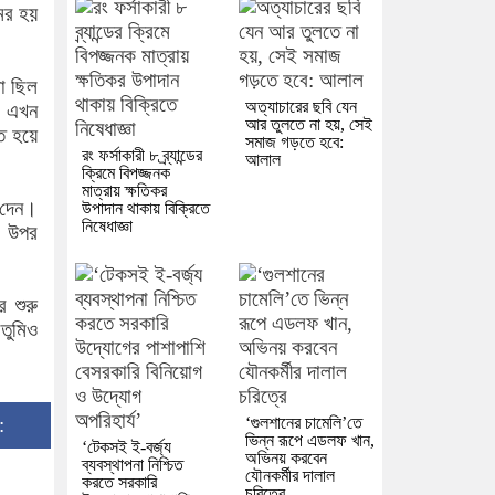
ের হয়
া ছিল
অত্যাচারের ছবি যেন
। এখন
আর তুলতে না হয়, সেই
ত হয়ে
সমাজ গড়তে হবে:
রং ফর্সাকারী ৮ ব্র্যান্ডের
আলাল
ক্রিমে বিপজ্জনক
মাত্রায় ক্ষতিকর
 দেন।
উপাদান থাকায় বিক্রিতে
নিষেধাজ্ঞা
র উপর
 শুরু
 তুমিও
:
‘গুলশানের চামেলি’তে
ভিন্ন রূপে এডলফ খান,
‘টেকসই ই-বর্জ্য
অভিনয় করবেন
ব্যবস্থাপনা নিশ্চিত
যৌনকর্মীর দালাল
করতে সরকারি
চরিত্রে