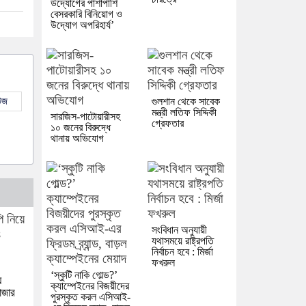
উদ্যোগের পাশাপাশি
বেসরকারি বিনিয়োগ ও
উদ্যোগ অপরিহার্য’
উজ
গুলশান থেকে সাবেক
মন্ত্রী লতিফ সিদ্দিকী
সারজিস-পাটোয়ারীসহ
গ্রেফতার
১০ জনের বিরুদ্ধে
থানায় অভিযোগ
সংবিধান অনুযায়ী
যথাসময়ে রাষ্ট্রপতি
নির্বাচন হবে : মির্জা
ফখরুল
‘স্কুটি নাকি গোল্ড?’
ে
ক্যাম্পেইনের বিজয়ীদের
াজার
পুরস্কৃত করল এসিআই-