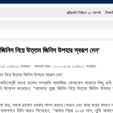
রাষ্ট্রপতি নির্বাচন ২০ আগস্ট
শিক্ষার্থীদের সা
রং ফর্সাকারী ৮ ব্র্যান্ডের ক্রিমে বিপজ্জনক মাত্র
‘গুলশানের চামেলি’তে ভিন্ন রূপে এডলফ খান, অ
‘স্কুটি নাকি গোল্ড?’ ক্যাম্পেইনের বিজয়ীদের পু
 জিনিস নিয়ে উত্তম জিনিস উপহার স্বরূপ দেন’
১৫২২ পুলিশ সদস্যকে চাকরিতে পুনর্বহালের দাবি
২৫ ১২:৪৮:০১ অপরাহ্ন
আপডেট সময় : ০১-০১-২০২৫ ১২:৪৮:০১ অপরাহ্ন
প্রেমের সম্পর্ক ছিন্ন না করায় মা-ভাই মিলে মে
অবশেষে পদত্যাগ করলেন ভারতের শিক্ষামন্ত্রী
 অভিনেত্রী অহনা রহমান সম্প্রতি সামাজিক যোগাযোগ মাধ্যমে কিছু ছবি 
নি উল্লেখ করেছেন, "আল্লাহ তুচ্ছ জিনিস নিয়ে উত্তম জিনিস উপহার স
খা যায়, অহনা রহমান ওমরাহ পালন করতে গেছেন এবং কাবা ঘরের সামনে দা
। ক্যাপশনে তিনি আরও লিখেছেন, "আমার প্রিয় ২০২৪ সাল, তুমি আমা