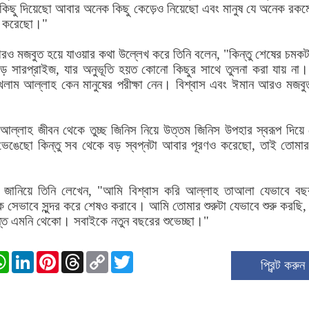
 কিছু দিয়েছো আবার অনেক কিছু কেড়েও নিয়েছো এবং মানুষ যে অনেক রকম
্য করেছো।"
রও মজবুত হয়ে যাওয়ার কথা উল্লেখ করে তিনি বলেন, "কিন্তু শেষের চমকট
 সারপ্রাইজ, যার অনুভূতি হয়ত কোনো কিছুর সাথে তুলনা করা যায় না
িখলাম আল্লাহ কেন মানুষের পরীক্ষা নেন। বিশ্বাস এবং ঈমান আরও মজবু
আল্লাহ জীবন থেকে তুচ্ছ জিনিস নিয়ে উত্তম জিনিস উপহার স্বরূপ দিয়ে
ভেঙেছো কিন্তু সব থেকে বড় স্বপ্নটা আবার পূরণও করেছো, তাই তোমা
ছা জানিয়ে তিনি লেখেন, "আমি বিশ্বাস করি আল্লাহ তাআলা যেভাবে বছর
িক সেভাবে সুন্দর করে শেষও করাবে। আমি তোমার শুরুটা যেভাবে শুরু করছি,
ন্ত এমনি থেকো। সবাইকে নতুন বছরের শুভেচ্ছা।"
ok
stodon
WhatsApp
LinkedIn
Pinterest
Threads
Copy
Twitter
প্রিন্ট করুন 
Link