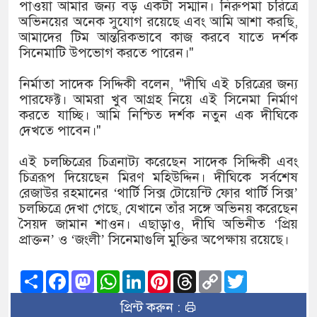
১৫২২ পুলিশ সদস্যকে চাকরিতে পুনর
পাওয়া আমার জন্য বড় একটা সম্মান। নিরুপমা চরিত্রে
অভিনয়ের অনেক সুযোগ রয়েছে এবং আমি আশা করছি,
খিলক্ষেত থানা বিএনপির যুগ্ম আহ্বা
আমাদের টিম আন্তরিকভাবে কাজ করবে যাতে দর্শক
সিনেমাটি উপভোগ করতে পারেন।"
দেশের ৬ অঞ্চলে ঝড়ের আভাস
নির্মাতা সাদেক সিদ্দিকী বলেন, "দীঘি এই চরিত্রের জন্য
সার্ককে আরও গতিশীল করতে চায় ব
পারফেক্ট। আমরা খুব আগ্রহ নিয়ে এই সিনেমা নির্মাণ
করতে যাচ্ছি। আমি নিশ্চিত দর্শক নতুন এক দীঘিকে
প্রেমের সম্পর্ক ছিন্ন না করায় মা
দেখতে পাবেন।"
প্রধানমন্ত্রীর সঙ্গে নবনিযুক্ত নৌবাহি
এই চলচ্চিত্রের চিত্রনাট্য করেছেন সাদেক সিদ্দিকী এবং
চিত্ররূপ দিয়েছেন মিরণ মহিউদ্দিন। দীঘিকে সর্বশেষ
হামের উপসর্গে আরও ৬ প্রাণহানি, 
রেজাউর রহমানের ‘থার্টি সিক্স টোয়েন্টি ফোর থার্টি সিক্স’
চলচ্চিত্রে দেখা গেছে, যেখানে তাঁর সঙ্গে অভিনয় করেছেন
অবশেষে পদত্যাগ করলেন ভারতের শিক্
সৈয়দ জামান শাওন। এছাড়াও, দীঘি অভিনীত ‘প্রিয়
প্রাক্তন’ ও ‘জংলী’ সিনেমাগুলি মুক্তির অপেক্ষায় রয়েছে।
জামায়াত ফেরেশতাদের দল নয়, ভুল
Share
Facebook
Mastodon
WhatsApp
LinkedIn
Pinterest
Threads
Copy
Twitter
Link
প্রিন্ট করুন :