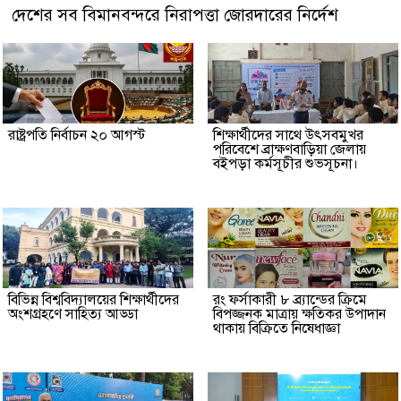
দেশের সব বিমানবন্দরে নিরাপত্তা জোরদারের নির্দেশ
রাষ্ট্রপতি নির্বাচন ২০ আগস্ট
শিক্ষার্থীদের সাথে উৎসবমুখর
পরিবেশে ব্রাক্ষণবাড়িয়া জেলায়
বইপড়া কর্মসূচীর শুভসূচনা।
বিভিন্ন বিশ্ববিদ্যালয়ের শিক্ষার্থীদের
রং ফর্সাকারী ৮ ব্র্যান্ডের ক্রিমে
অংশগ্রহণে সাহিত্য আড্ডা
বিপজ্জনক মাত্রায় ক্ষতিকর উপাদান
থাকায় বিক্রিতে নিষেধাজ্ঞা