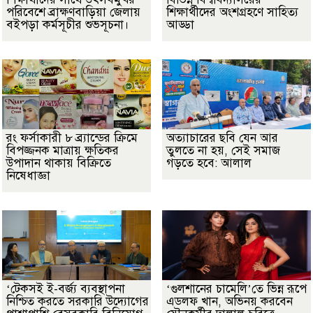
পরিবেশে ব্রাক্ষণবাড়িয়া জেলায়
শিক্ষার্থীদের অংশগ্রহণে সাহিত্য
বইপড়া কর্মসূচীর শুভসূচনা।
আড্ডা
রং ফর্সাকারী ৮ ব্র্যান্ডের ক্রিমে
অত্যাচারের ছবি যেন আর
বিপজ্জনক মাত্রায় ক্ষতিকর
তুলতে না হয়, সেই সমাজ
উপাদান থাকায় বিক্রিতে
গড়তে হবে: আলাল
নিষেধাজ্ঞা
‘টেকসই ই-বর্জ্য ব্যবস্থাপনা
‘গুলশানের চামেলি’তে ভিন্ন রূপে
নিশ্চিত করতে সরকারি উদ্যোগের
এডলফ খান, অভিনয় করবেন