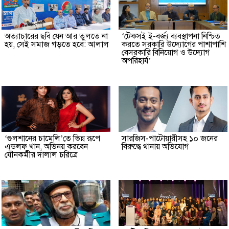
অত্যাচারের ছবি যেন আর তুলতে না
‘টেকসই ই-বর্জ্য ব্যবস্থাপনা নিশ্চিত
হয়, সেই সমাজ গড়তে হবে: আলাল
করতে সরকারি উদ্যোগের পাশাপাশি
বেসরকারি বিনিয়োগ ও উদ্যোগ
অপরিহার্য’
‘গুলশানের চামেলি’তে ভিন্ন রূপে
সারজিস-পাটোয়ারীসহ ১০ জনের
এডলফ খান, অভিনয় করবেন
বিরুদ্ধে থানায় অভিযোগ
যৌনকর্মীর দালাল চরিত্রে