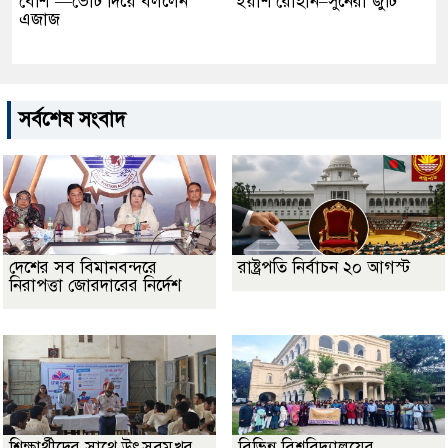
বেশি’—ভোট দিয়ে বললেন
ইয়াশ রোহান–সুনেরা জুটি
এজাজ
সর্বশেষ সংবাদ
দেশের সব বিমানবন্দরে
রাষ্ট্রপতি নির্বাচন ২০ আগস্ট
নিরাপত্তা জোরদারের নির্দেশ
শিক্ষার্থীদের সাথে উৎসবমুখর
বিভিন্ন বিশ্ববিদ্যালয়ের