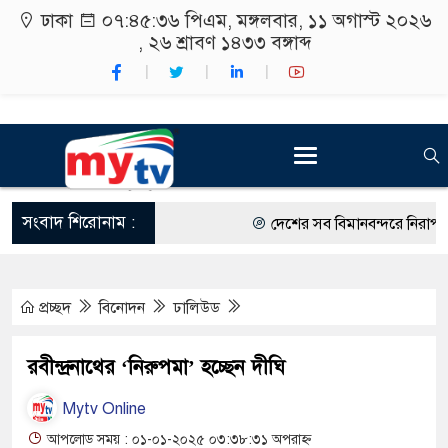
ঢাকা
০৭:৪৫:৩৭ পিএম
, মঙ্গলবার, ১১ অগাস্ট ২০২৬ ,
২৬ শ্রাবণ ১৪৩৩
বঙ্গাব্দ
সংবাদ শিরোনাম :
দেশের সব বিমানবন্দরে নিরাপত্তা জ
রাষ্ট্রপতি নির্বাচন ২০ আগস্ট
প্রচ্ছদ
বিনোদন
ঢালিউড
শিক্ষার্থীদের সাথে উৎসবমুখর পরিব
কর্মসূচীর শুভসূচনা।
রবীন্দ্রনাথের ‘নিরুপমা’ হচ্ছেন দীঘি
বিভিন্ন বিশ্ববিদ্যালয়ের শিক্ষার্থীদে
Mytv Online
রং ফর্সাকারী ৮ ব্র্যান্ডের ক্রিমে বি
আপলোড সময় : ০১-০১-২০২৫ ০৩:৩৮:৩১ অপরাহ্ন