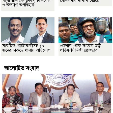
পাশাপাশি বেসরকারি বিনিয়োগ
যৌনকর্মীর দালাল চরিত্রে
ও উদ্যোগ অপরিহার্য’
সারজিস-পাটোয়ারীসহ ১০
গুলশান থেকে সাবেক মন্ত্রী
জনের বিরুদ্ধে থানায় অভিযোগ
লতিফ সিদ্দিকী গ্রেফতার
আলোচিত সংবাদ