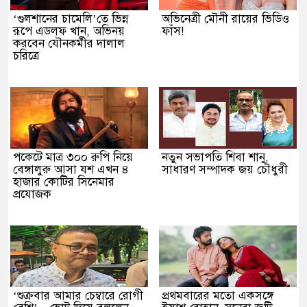
‘গুলশানের চামেলি’তে ভিন্ন
অভিনেত্রী মৌনী রায়ের ভিডিও
রূপে এডলফ খান, অভিনয়
ফাঁস!
করবেন যৌনকর্মীর দালাল
চরিত্রে
পকেটে মাত্র ৩০০ রুপি নিয়ে
নতুন সভাপতি শিবা শানু,
বেঙ্গালুরু আসা যশ এখন ৪
সাধারণ সম্পাদক জয় চৌধুরী
হাজার কোটির সিনেমার
প্রযোজক
‘শুক্রবার আমার চেম্বারে রোগী
প্রথমবারের মতো একসঙ্গে