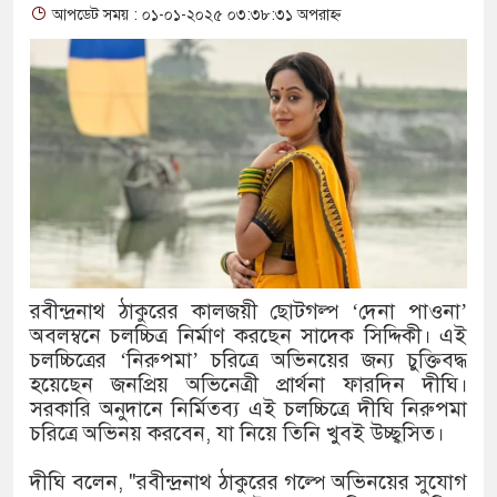
আপডেট সময় : ০১-০১-২০২৫ ০৩:৩৮:৩১ অপরাহ্ন
থাকায় বিক্রিতে নিষেধাজ্ঞা
অত্যাচারের ছবি যেন আর তুলতে না
আলাল
‘গুলশানের চামেলি’তে ভিন্ন রূপে
যৌনকর্মীর দালাল চরিত্রে
সারজিস-পাটোয়ারীসহ ১০ জনের বির
রবীন্দ্রনাথ ঠাকুরের কালজয়ী ছোটগল্প ‘দেনা পাওনা’
গুলশান থেকে সাবেক মন্ত্রী লতিফ সিদ
অবলম্বনে চলচ্চিত্র নির্মাণ করছেন সাদেক সিদ্দিকী। এই
চলচ্চিত্রের ‘নিরুপমা’ চরিত্রে অভিনয়ের জন্য চুক্তিবদ্ধ
‘স্কুটি নাকি গোল্ড?’ ক্যাম্পেইনের
হয়েছেন জনপ্রিয় অভিনেত্রী প্রার্থনা ফারদিন দীঘি।
সরকারি অনুদানে নির্মিতব্য এই চলচ্চিত্রে দীঘি নিরুপমা
এর ফ্রিডম ব্র্যান্ড, বাড়ল ক্যাম্পেইনের 
চরিত্রে অভিনয় করবেন, যা নিয়ে তিনি খুবই উচ্ছ্বসিত।
সংবিধান অনুযায়ী যথাসময়ে রাষ্ট্রপতি 
দীঘি বলেন, "রবীন্দ্রনাথ ঠাকুরের গল্পে অভিনয়ের সুযোগ