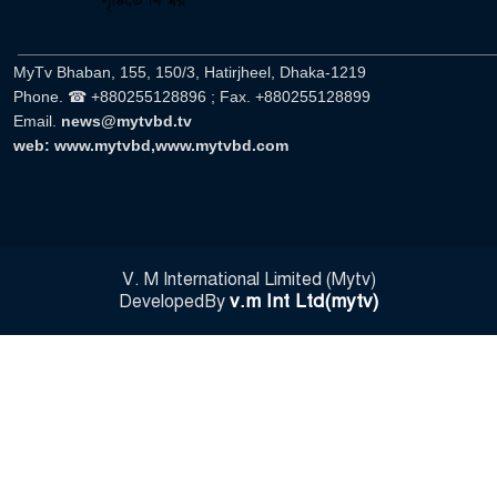
______________________________________________________
MyTv Bhaban, 155, 150/3, Hatirjheel, Dhaka-1219
Phone. ☎ +880255128896 ; Fax. +880255128899
Email.
news@mytvbd.tv
web: www.mytvbd,www.mytvbd.com
V. M International Limited (Mytv)
v.m Int Ltd(mytv)
DevelopedBy