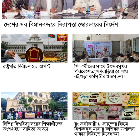
দেশের সব বিমানবন্দরে নিরাপত্তা জোরদারের নির্দেশ
রাষ্ট্রপতি নির্বাচন ২০ আগস্ট
শিক্ষার্থীদের সাথে উৎসবমুখর
পরিবেশে ব্রাক্ষণবাড়িয়া জেলায়
বইপড়া কর্মসূচীর শুভসূচনা।
বিভিন্ন বিশ্ববিদ্যালয়ের শিক্ষার্থীদের
রং ফর্সাকারী ৮ ব্র্যান্ডের ক্রিমে
অংশগ্রহণে সাহিত্য আড্ডা
বিপজ্জনক মাত্রায় ক্ষতিকর উপাদান
থাকায় বিক্রিতে নিষেধাজ্ঞা