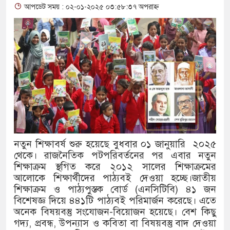
আপডেট সময় : ০২-০১-২০২৫ ০৩:৫৮:৩৭ অপরাহ্ন
থাকায় বিক্রিতে নিষেধাজ্ঞা
অত্যাচারের ছবি যেন আর তুলতে না হ
আলাল
‘গুলশানের চামেলি’তে ভিন্ন রূপে 
যৌনকর্মীর দালাল চরিত্রে
সারজিস-পাটোয়ারীসহ ১০ জনের বিরুদ
নতুন শিক্ষাবর্ষ শুরু হয়েছে বুধবার ০১ জানুয়ারি ২০২৫
গুলশান থেকে সাবেক মন্ত্রী লতিফ সিদ্
থেকে। রাজনৈতিক পটপরিবর্তনের পর এবার নতুন
শিক্ষাক্রম স্থগিত করে ২০১২ সালের শিক্ষাক্রমের
‘স্কুটি নাকি গোল্ড?’ ক্যাম্পেইনের ব
আলোকে শিক্ষার্থীদের পাঠ্যবই দেওয়া হচ্ছে।জাতীয়
শিক্ষাক্রম ও পাঠ্যপুস্তক বোর্ড (এনসিটিবি) ৪১ জন
এর ফ্রিডম ব্র্যান্ড, বাড়ল ক্যাম্পেইনের মে
বিশেষজ্ঞ দিয়ে ৪৪১টি পাঠ্যবই পরিমার্জন করেছে। এতে
সংবিধান অনুযায়ী যথাসময়ে রাষ্ট্রপতি ন
অনেক বিষয়বস্তু সংযোজন-বিয়োজন হয়েছে। বেশ কিছু
গদ্য, প্রবন্ধ, উপন্যাস ও কবিতা বা বিষয়বস্তু বাদ দেওয়া