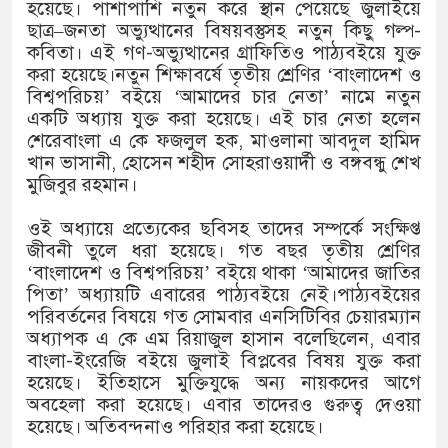
১৫২২ পুলিশ সদস্যকে চাকরিতে পুনর্
হয়েছে। পাশাপাশি নতুন করে স্থান পেয়েছে জুলাইয়ে
ছাত্র–জনতা অভ্যুত্থানের বিষয়বস্তুসহ নতুন কিছু গল্প-
খিলক্ষেত থানা বিএনপির যুগ্ম আহ্বায়
কবিতা। এই গণ-অভ্যুত্থানের গ্রাফিতিও পাঠ্যবইয়ে যুক্ত
করা হয়েছে।নতুন শিক্ষাবর্ষে তৃতীয় শ্রেণির ‘বাংলাদেশ ও
দেশের ৬ অঞ্চলে ঝড়ের আভাস
বিশ্বপরিচয়’ বইয়ে ‘আমাদের চার নেতা’ নামে নতুন
একটি অধ্যায় যুক্ত করা হয়েছে। এই চার নেতা হলেন
সার্ককে আরও গতিশীল করতে চায় বা
শেরেবাংলা এ কে ফজলুল হক, মাওলানা আবদুল হামিদ
খান ভাসানী, হোসেন শহীদ সোহরাওয়ার্দী ও বঙ্গবন্ধু শেখ
প্রেমের সম্পর্ক ছিন্ন না করায় মা-ভ
মুজিবুর রহমান।
প্রধানমন্ত্রীর সঙ্গে নবনিযুক্ত নৌবাহিনী
ওই অধ্যায়ে প্রত্যেকের ছবিসহ তাদের সম্পর্কে সংক্ষিপ্ত
জীবনী তুলে ধরা হয়েছে। গত বছর তৃতীয় শ্রেণির
হামের উপসর্গে আরও ৬ প্রাণহানি, স
‘বাংলাদেশ ও বিশ্বপরিচয়’ বইয়ে থাকা ‘আমাদের জাতির
পিতা’ অধ্যায়টি এবারের পাঠ্যবইয়ে নেই।পাঠ্যবইয়ের
অবশেষে পদত্যাগ করলেন ভারতের শিক্ষ
পরিবর্তনের বিষয়ে গত সোমবার এনসিটিবির চেয়ারম্যান
অধ্যাপক এ কে এম রিয়াজুল হাসান বলেছিলেন, এবার
জামায়াত ফেরেশতাদের দল নয়, ভুল 
বাংলা-ইংরেজি বইয়ে জুলাই বিপ্লবের বিষয় যুক্ত করা
হয়েছে। ইতিহাসে মুক্তিযুদ্ধে অন্য নায়কদের আগে
অবহেলা করা হয়েছে। এবার তাদেরও গুরুত্ব দেওয়া
হয়েছে। অতিবন্দনাও পরিহার করা হয়েছে।