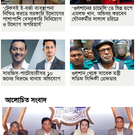
‘টেকসই ই-বর্জ্য ব্যবস্থাপনা
‘গুলশানের চামেলি’তে ভিন্ন রূপে
নিশ্চিত করতে সরকারি উদ্যোগের
এডলফ খান, অভিনয় করবেন
পাশাপাশি বেসরকারি বিনিয়োগ
যৌনকর্মীর দালাল চরিত্রে
ও উদ্যোগ অপরিহার্য’
সারজিস-পাটোয়ারীসহ ১০
গুলশান থেকে সাবেক মন্ত্রী
জনের বিরুদ্ধে থানায় অভিযোগ
লতিফ সিদ্দিকী গ্রেফতার
আলোচিত সংবাদ