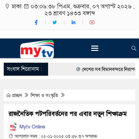
ঢাকা
০৩:০৬:৩৯ পিএম
, শুক্রবার, ০৭ অগাস্ট ২০২৬ ,
২৩ শ্রাবণ ১৪৩৩
বঙ্গাব্দ
সংবাদ শিরোনাম :
দেশের সব বিমানবন্দরে নিরাপত্তা জোর
রাষ্ট্রপতি নির্বাচন ২০ আগস্ট
প্রচ্ছদ
শিক্ষা ও সংস্কৃতি
শিক্ষার্থীদের সাথে উৎসবমুখর পরিবেশ
কর্মসূচীর শুভসূচনা।
রাজনৈতিক পটপরিবর্তনের পর এবার নতুন শিক্ষাক্রম
বিভিন্ন বিশ্ববিদ্যালয়ের শিক্ষার্থীদের 
Mytv Online
রং ফর্সাকারী ৮ ব্র্যান্ডের ক্রিমে বিপ
আপলোড সময় : ০২-০১-২০২৫ ০৩:৫৮:৩৭ অপরাহ্ন