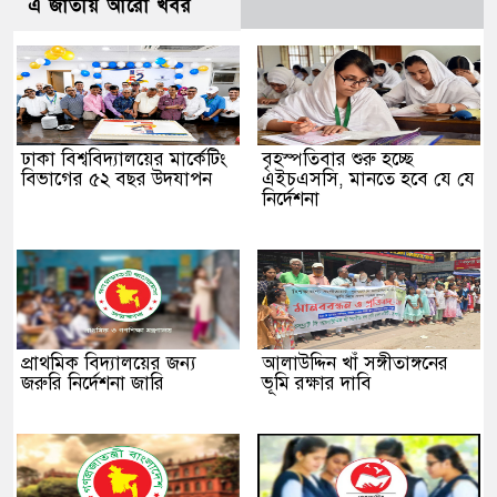
এ জাতীয় আরো খবর
ঢাকা বিশ্ববিদ্যালয়ের মার্কেটিং
বৃহস্পতিবার শুরু হচ্ছে
বিভাগের ৫২ বছর উদযাপন
এইচএসসি, মানতে হবে যে যে
নির্দেশনা
প্রাথমিক বিদ্যালয়ের জন্য
আলাউদ্দিন খাঁ সঙ্গীতাঙ্গনের
জরুরি নির্দেশনা জারি
ভূমি রক্ষার দাবি