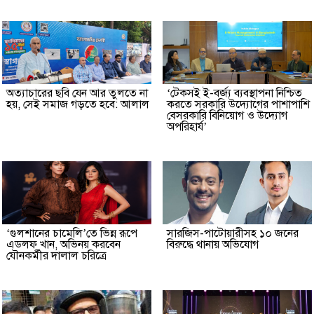
অত্যাচারের ছবি যেন আর তুলতে না
‘টেকসই ই-বর্জ্য ব্যবস্থাপনা নিশ্চিত
হয়, সেই সমাজ গড়তে হবে: আলাল
করতে সরকারি উদ্যোগের পাশাপাশি
বেসরকারি বিনিয়োগ ও উদ্যোগ
অপরিহার্য’
‘গুলশানের চামেলি’তে ভিন্ন রূপে
সারজিস-পাটোয়ারীসহ ১০ জনের
এডলফ খান, অভিনয় করবেন
বিরুদ্ধে থানায় অভিযোগ
যৌনকর্মীর দালাল চরিত্রে