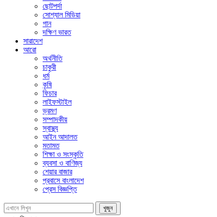
ছোটপর্দা
সোশ্যাল মিডিয়া
গান
দক্ষিণ ভারত
সারাদেশ
আরো
অর্থনীতি
চাকুরী
ধর্ম
কৃষি
ফিচার
লাইফস্টাইল
ভ্রমণ
সম্পাদকীয়
স্বাস্থ্য
আইন আদালত
মতামত
শিক্ষা ও সংস্কৃতি
ব্যবসা ও বাণিজ্য
শেয়ার বাজার
প্রবাসে বাংলাদেশ
প্রেস বিজ্ঞপ্তি