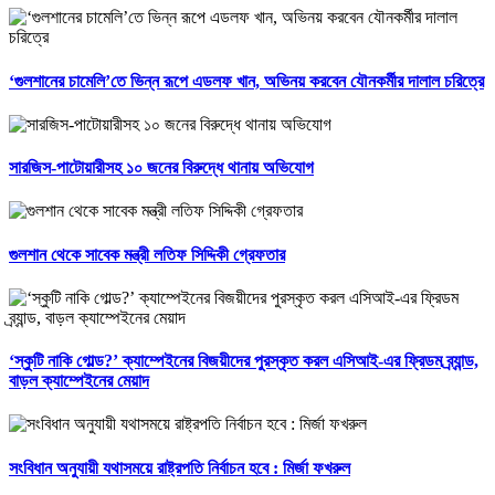
‘গুলশানের চামেলি’তে ভিন্ন রূপে এডলফ খান, অভিনয় করবেন যৌনকর্মীর দালাল চরিত্রে
সারজিস-পাটোয়ারীসহ ১০ জনের বিরুদ্ধে থানায় অভিযোগ
গুলশান থেকে সাবেক মন্ত্রী লতিফ সিদ্দিকী গ্রেফতার
‘স্কুটি নাকি গোল্ড?’ ক্যাম্পেইনের বিজয়ীদের পুরস্কৃত করল এসিআই-এর ফ্রিডম ব্র্যান্ড,
বাড়ল ক্যাম্পেইনের মেয়াদ
সংবিধান অনুযায়ী যথাসময়ে রাষ্ট্রপতি নির্বাচন হবে : মির্জা ফখরুল