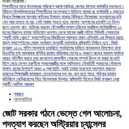
সংবাদ শিরোনাম :
শিক্ষার্থীদের সাথে উৎসবমুখর পরিবেশে ব্রাক্ষণবাড়িয়া জেলায় বইপড়া কর্মসূচীর শুভসূচনা।
বিভিন্ন বিশ্ববিদ্যালয়ের শিক্ষার্থীদের অংশগ্রহণে সাহিত্য আড্ডা
রং ফর্সাকারী ৮ ব্র্যান্ডের
ক্রিমে বিপজ্জনক মাত্রায় ক্ষতিকর উপাদান থাকায় বিক্রিতে নিষেধাজ্ঞা
অত্যাচারের ছবি
যেন আর তুলতে না হয়, সেই সমাজ গড়তে হবে: আলাল
‘গুলশানের চামেলি’তে ভিন্ন
রূপে এডলফ খান, অভিনয় করবেন যৌনকর্মীর দালাল চরিত্রে
সারজিস-পাটোয়ারীসহ ১০
জনের বিরুদ্ধে থানায় অভিযোগ
গুলশান থেকে সাবেক মন্ত্রী লতিফ সিদ্দিকী গ্রেফতার
‘স্কুটি নাকি গোল্ড?’ ক্যাম্পেইনের বিজয়ীদের পুরস্কৃত করল এসিআই-এর ফ্রিডম ব্র্যান্ড,
বাড়ল ক্যাম্পেইনের মেয়াদ
সংবিধান অনুযায়ী যথাসময়ে রাষ্ট্রপতি নির্বাচন হবে : মির্জা
ফখরুল
১৫২২ পুলিশ সদস্যকে চাকরিতে পুনর্বহালের দাবিতে মানববন্ধন
খিলক্ষেত থানা
বিএনপির যুগ্ম আহ্বায়ক মশিউর রহমান বহিষ্কার
দেশের ৬ অঞ্চলে ঝড়ের আভাস
সার্ককে
আরও গতিশীল করতে চায় বাংলাদেশ-মালদ্বীপ
প্রেমের সম্পর্ক ছিন্ন না করায় মা-ভাই
মিলে মেরে ফেলল তরুণীকে
প্রধানমন্ত্রীর সঙ্গে নবনিযুক্ত নৌবাহিনী প্রধানের সৌজন্য
সাক্ষাৎ
হামের উপসর্গে আরও ৬ প্রাণহানি, সবাই ঢাকার
অবশেষে পদত্যাগ করলেন
ভারতের শিক্ষামন্ত্রী
জামায়াত ফেরেশতাদের দল নয়, ভুল হতে পারে: শফিকুর রহমান
মতিঝিলে মেট্রোরেলের নিচে বিস্ফোরক উদ্ধার
‘রাষ্ট্রপতি হিসেবে মির্জা ফখরুল সেরা
প্রার্থী’-আসিফ নজরুল
প্রচ্ছদ
আন্তর্জাতিক
জোট সরকার গঠনে ভেস্তে গেল আলোচনা,
পদত্যাগ করছেন অস্ট্রিয়ার চ্যান্সেলর