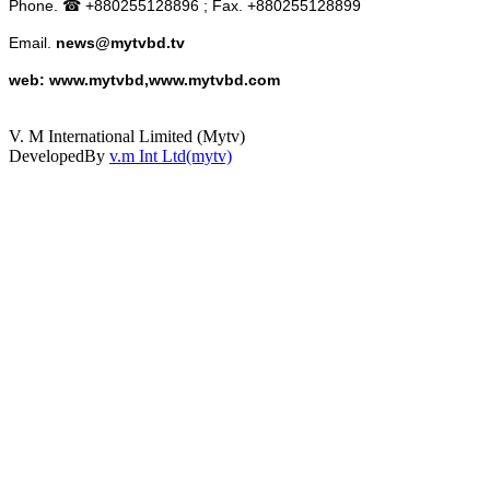
Phone. ☎ +880255128896 ; Fax. +880255128899
Email.
news@mytvbd.tv
web: www.mytvbd,www.mytvbd.com
V. M International Limited (Mytv)
DevelopedBy
v.m Int Ltd(mytv)