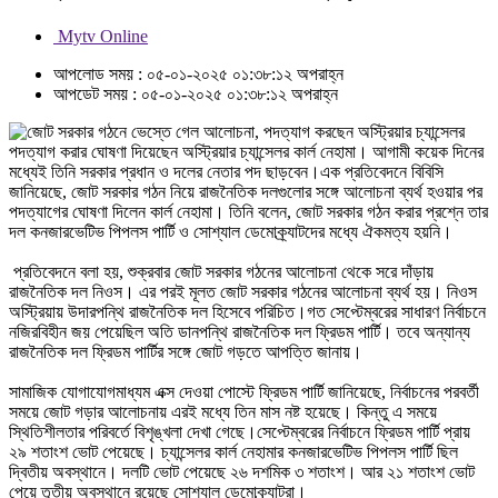
Mytv Online
আপলোড সময় : ০৫-০১-২০২৫ ০১:৩৮:১২ অপরাহ্ন
আপডেট সময় : ০৫-০১-২০২৫ ০১:৩৮:১২ অপরাহ্ন
পদত্যাগ করার ঘোষণা দিয়েছেন অস্ট্রিয়ার চ্যান্সেলর কার্ল নেহামা। আগামী কয়েক দিনের
মধ্যেই তিনি সরকার প্রধান ও দলের নেতার পদ ছাড়বেন।এক প্রতিবেদনে বিবিসি
জানিয়েছে, জোট সরকার গঠন নিয়ে রাজনৈতিক দলগুলোর সঙ্গে আলোচনা ব্যর্থ হওয়ার পর
পদত্যাগের ঘোষণা দিলেন কার্ল নেহামা। তিনি বলেন, জোট সরকার গঠন করার প্রশ্নে তার
দল কনজারভেটিভ পিপলস পার্টি ও সোশ্যাল ডেমোক্র্যাটদের মধ্যে ঐকমত্য হয়নি।
প্রতিবেদনে বলা হয়, শুক্রবার জোট সরকার গঠনের আলোচনা থেকে সরে দাঁড়ায়
রাজনৈতিক দল নিওস। এর পরই মূলত জোট সরকার গঠনের আলোচনা ব্যর্থ হয়। নিওস
অস্ট্রিয়ায় উদারপন্থি রাজনৈতিক দল হিসেবে পরিচিত।গত সেপ্টেম্বরের সাধারণ নির্বাচনে
নজিরবিহীন জয় পেয়েছিল অতি ডানপন্থি রাজনৈতিক দল ফ্রিডম পার্টি। তবে অন্যান্য
রাজনৈতিক দল ফ্রিডম পার্টির সঙ্গে জোট গড়তে আপত্তি জানায়।
সামাজিক যোগাযোগমাধ্যম এক্স দেওয়া পোস্টে ফ্রিডম পার্টি জানিয়েছে, নির্বাচনের পরবর্তী
সময়ে জোট গড়ার আলোচনায় এরই মধ্যে তিন মাস নষ্ট হয়েছে। কিন্তু এ সময়ে
স্থিতিশীলতার পরিবর্তে বিশৃঙ্খলা দেখা গেছে।সেপ্টেম্বরের নির্বাচনে ফ্রিডম পার্টি প্রায়
২৯ শতাংশ ভোট পেয়েছে। চ্যান্সেলর কার্ল নেহামার কনজারভেটিভ পিপলস পার্টি ছিল
দ্বিতীয় অবস্থানে। দলটি ভোট পেয়েছে ২৬ দশমিক ৩ শতাংশ। আর ২১ শতাংশ ভোট
পেয়ে তৃতীয় অবস্থানে রয়েছে সোশ্যাল ডেমোক্র্যাটরা।