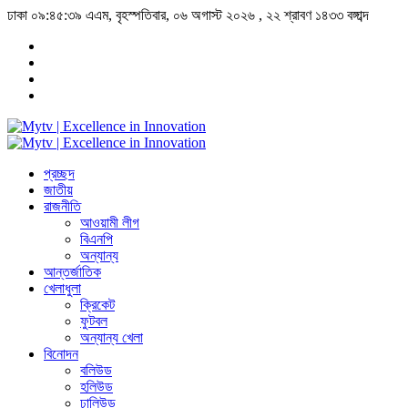
ঢাকা
০৯:৪৫:৪০ এএম
, বৃহস্পতিবার, ০৬ অগাস্ট ২০২৬ ,
২২ শ্রাবণ ১৪৩৩
বঙ্গাব্দ
প্রচ্ছদ
জাতীয়
রাজনীতি
আওয়ামী লীগ
বিএনপি
অন্যান্য
আন্তর্জাতিক
খেলাধুলা
ক্রিকেট
ফুটবল
অন্যান্য খেলা
বিনোদন
বলিউড
হলিউড
ঢালিউড