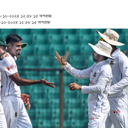
‘স্কুটি নাকি গোল্ড?’ ক্যাম্
১৫২২ পুলিশ সদস্যকে চাকরি
-১০-২০২৪ ১২:৫৮:১৫ অপরাহ্ন
১০-২০২৪ ১২:৫৮:১৫ অপরাহ্ন
সার্ককে আরও গতিশীল করতে
প্রধানমন্ত্রীর সঙ্গে নবনিযুক্
জামায়াত ফেরেশতাদের দল ন