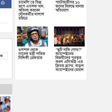
চামেলি’তে ভিন্ন
পাটোয়ারীসহ ১০
:
রূপে এডলফ খান,
জনের বিরুদ্ধে থানায়
অভিনয় করবেন
অভিযোগ
যৌনকর্মীর দালাল
চরিত্রে
গুলশান থেকে
‘স্কুটি নাকি গোল্ড?’
সাবেক মন্ত্রী লতিফ
ক্যাম্পেইনের
উজ
সিদ্দিকী গ্রেফতার
বিজয়ীদের পুরস্কৃত
করল এসিআই-এর
ফ্রিডম ব্র্যান্ড, বাড়ল
ক্যাম্পেইনের মেয়াদ