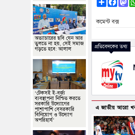
কমেন্ট বক্স
অত্যাচারের ছবি যেন আর
তুলতে না হয়, সেই সমাজ
প্রতিবেদকের তথ্য
গড়তে হবে: আলাল
‘টেকসই ই-বর্জ্য
ব্যবস্থাপনা নিশ্চিত করতে
সরকারি উদ্যোগের
এ জাতীয় আরো খ
পাশাপাশি বেসরকারি
বিনিয়োগ ও উদ্যোগ
অপরিহার্য’