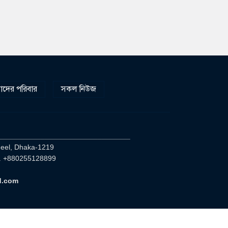
দের পরিবার
সকল নিউজ
________________________________
heel, Dhaka-1219
. +880255128899
d.com