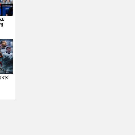
াচে
ার
 এবার