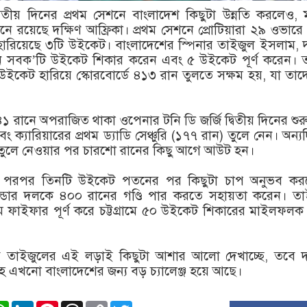
র দ্বিতীয় দিনের প্রথম সেশনে বাংলাদেশ কিছুটা উন্নতি করলেও, ম
নে রয়েছে দক্ষিণ আফ্রিকা। প্রথম সেশনে প্রোটিয়ারা ২৯ ওভার
হারিয়েছে ৩টি উইকেট। বাংলাদেশের স্পিনার তাইজুল ইসলাম, 
শনে সবক’টি উইকেট শিকার করেন এবং ৫ উইকেট পূর্ণ করেন। ত
 উইকেট হারিয়ে স্কোরবোর্ডে ৪১৩ রান তুলতে সক্ষম হয়, যা তা
৪১ রানে অপরাজিত থাকা ওপেনার টনি ডি জর্জি দ্বিতীয় দিনের শু
ং ক্যারিয়ারের প্রথম ড্যাডি সেঞ্চুরি (১৭৭ রান) তুলে নেন। অন্য
 তুলে নেওয়ার পর চারশো রানের কিছু আগে আউট হন।
নে পরপর তিনটি উইকেট পতনের পর কিছুটা চাপ অনুভব কর
ল্ডার দলকে ৪০০ রানের গণ্ডি পার করতে সহায়তা করেন। তা
 ফাইফার পূর্ণ করে চট্টগ্রামে ৫০ উইকেট শিকারের মাইলফলক স
ষে তাইজুলের এই লড়াই কিছুটা আশার আলো দেখাচ্ছে, তবে দক
রহ এখনো বাংলাদেশের জন্য বড় চ্যালেঞ্জ হয়ে আছে।
ook
stodon
WhatsApp
LinkedIn
Pinterest
Threads
Copy
Twitter