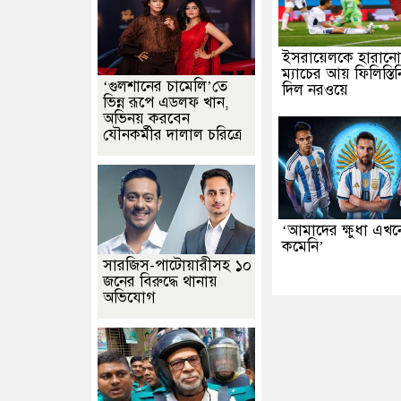
ইসরায়েলকে হারান
ম্যাচের আয় ফিলিস্তি
‘গুলশানের চামেলি’তে
দিল নরওয়ে
ভিন্ন রূপে এডলফ খান,
অভিনয় করবেন
যৌনকর্মীর দালাল চরিত্রে
‘আমাদের ক্ষুধা এখ
কমেনি’
সারজিস-পাটোয়ারীসহ ১০
জনের বিরুদ্ধে থানায়
অভিযোগ