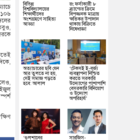
বিভিন্ন
রং ফর্সাকারী ৮
্যাচে
বিশ্ববিদ্যালয়ের
ব্র্যান্ডের ক্রিমে
ে ১০৬
শিক্ষার্থীদের
বিপজ্জনক মাত্রায়
অংশগ্রহণে সাহিত্য
ক্ষতিকর উপাদান
দলের
আড্ডা
থাকায় বিক্রিতে
বুও,
নিষেধাজ্ঞা
দেরকে
রুতেই
দিকে,
অত্যাচারের ছবি যেন
‘টেকসই ই-বর্জ্য
আর তুলতে না হয়,
ব্যবস্থাপনা নিশ্চিত
সেই সমাজ গড়তে
করতে সরকারি
লেও,
হবে: আলাল
উদ্যোগের পাশাপাশি
বেসরকারি বিনিয়োগ
ইজুল
ও উদ্যোগ
্পর্শ
অপরিহার্য’
্ষিণ
‘গুলশানের
সারজিস-