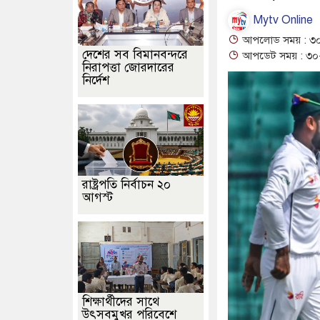
Mytv Online
আপলোড সময় : ৩০
দেশের সব বিমানবন্দরে
আপডেট সময় : ৩০-
নিরাপত্তা জোরদারের
নির্দেশ
রাষ্ট্রপতি নির্বাচন ২০
আগস্ট
শিক্ষার্থীদের সাথে
উৎসবমুখর পরিবেশে