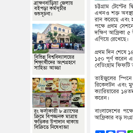
ব্রাক্ষণবাড়িয়া জেলায়
চট্টগ্রাম টেস্টে
বইপড়া কর্মসূচীর
এখনও শক্ত অবস্থা
শুভসূচনা।
রান করেছে এবং 
পক্ষে প্রথম সে
দক্ষিণ আফ্রিকা ৫
এগিয়ে রেখেছে।
প্রথম দিন শেষে ১
বিভিন্ন বিশ্ববিদ্যালয়ের
১৫০ পূর্ণ করেন এব
শিক্ষার্থীদের অংশগ্রহণে
বেডিংহাম ফিফটি
সাহিত্য আড্ডা
তাইজুলের স্পি
রিকেলটন এবং মু
ক্যারিয়ারের ১৪তম
করেন।
বাংলাদেশের পক্
রং ফর্সাকারী ৮ ব্র্যান্ডের
ক্রিমে বিপজ্জনক মাত্রায়
আফ্রিকার বড় সংগ্
ক্ষতিকর উপাদান থাকায়
বিক্রিতে নিষেধাজ্ঞা
Share
Faceb
Ma