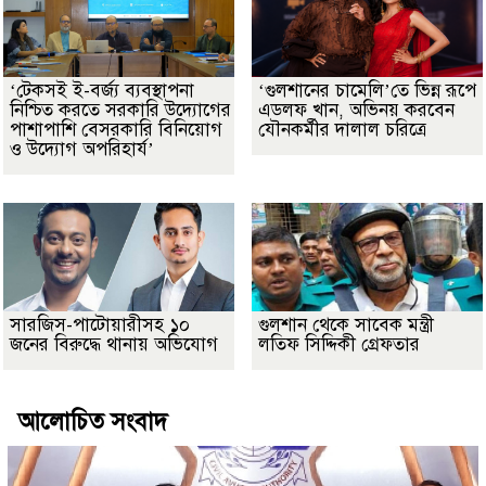
‘টেকসই ই-বর্জ্য ব্যবস্থাপনা
‘গুলশানের চামেলি’তে ভিন্ন রূপে
নিশ্চিত করতে সরকারি উদ্যোগের
এডলফ খান, অভিনয় করবেন
পাশাপাশি বেসরকারি বিনিয়োগ
যৌনকর্মীর দালাল চরিত্রে
ও উদ্যোগ অপরিহার্য’
সারজিস-পাটোয়ারীসহ ১০
গুলশান থেকে সাবেক মন্ত্রী
জনের বিরুদ্ধে থানায় অভিযোগ
লতিফ সিদ্দিকী গ্রেফতার
আলোচিত সংবাদ