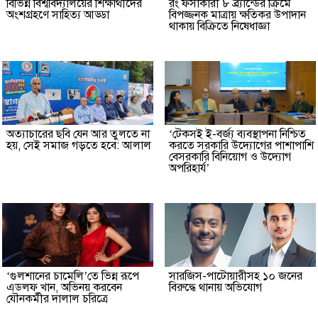
বিভিন্ন বিশ্ববিদ্যালয়ের শিক্ষার্থীদের
রং ফর্সাকারী ৮ ব্র্যান্ডের ক্রিমে
অংশগ্রহণে সাহিত্য আড্ডা
বিপজ্জনক মাত্রায় ক্ষতিকর উপাদান
থাকায় বিক্রিতে নিষেধাজ্ঞা
অত্যাচারের ছবি যেন আর তুলতে না
‘টেকসই ই-বর্জ্য ব্যবস্থাপনা নিশ্চিত
হয়, সেই সমাজ গড়তে হবে: আলাল
করতে সরকারি উদ্যোগের পাশাপাশি
বেসরকারি বিনিয়োগ ও উদ্যোগ
অপরিহার্য’
‘গুলশানের চামেলি’তে ভিন্ন রূপে
সারজিস-পাটোয়ারীসহ ১০ জনের
এডলফ খান, অভিনয় করবেন
বিরুদ্ধে থানায় অভিযোগ
যৌনকর্মীর দালাল চরিত্রে