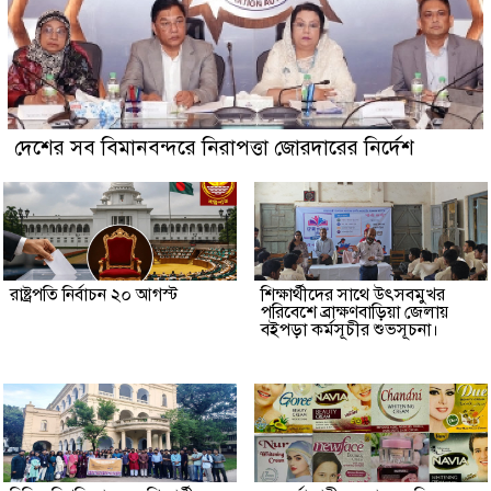
দেশের সব বিমানবন্দরে নিরাপত্তা জোরদারের নির্দেশ
রাষ্ট্রপতি নির্বাচন ২০ আগস্ট
শিক্ষার্থীদের সাথে উৎসবমুখর
পরিবেশে ব্রাক্ষণবাড়িয়া জেলায়
বইপড়া কর্মসূচীর শুভসূচনা।