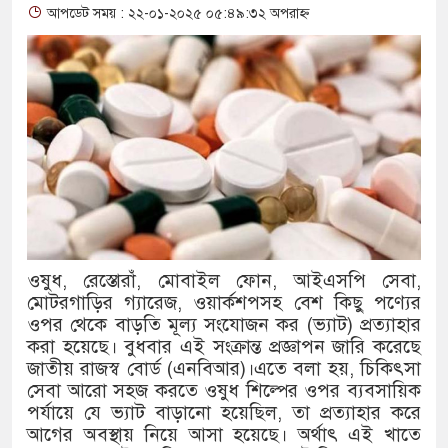
আপডেট সময় : ২২-০১-২০২৫ ০৫:৪৯:৩২ অপরাহ্ন
থাকায় বিক্রিতে নিষেধাজ্ঞা
অত্যাচারের ছবি যেন আর তুলতে না 
আলাল
‘গুলশানের চামেলি’তে ভিন্ন রূপে
যৌনকর্মীর দালাল চরিত্রে
সারজিস-পাটোয়ারীসহ ১০ জনের বিরু
ওষুধ, রেস্তোরাঁ, মোবাইল ফোন, আইএসপি সেবা,
গুলশান থেকে সাবেক মন্ত্রী লতিফ সিদ
মোটরগাড়ির গ্যারেজ, ওয়ার্কশপসহ বেশ কিছু পণ্যের
ওপর থেকে বাড়তি মূল্য সংযোজন কর (ভ্যাট) প্রত্যাহার
‘স্কুটি নাকি গোল্ড?’ ক্যাম্পেইনের
করা হয়েছে। বুধবার এই সংক্রান্ত প্রজ্ঞাপন জারি করেছে
জাতীয় রাজস্ব বোর্ড (এনবিআর)।এতে বলা হয়, চিকিৎসা
এর ফ্রিডম ব্র্যান্ড, বাড়ল ক্যাম্পেইনের 
সেবা আরো সহজ করতে ওষুধ শিল্পের ওপর ব্যবসায়িক
সংবিধান অনুযায়ী যথাসময়ে রাষ্ট্রপতি 
পর্যায়ে যে ভ্যাট বাড়ানো হয়েছিল, তা প্রত্যাহার করে
আগের অবস্থায় নিয়ে আসা হয়েছে। অর্থাৎ এই খাতে