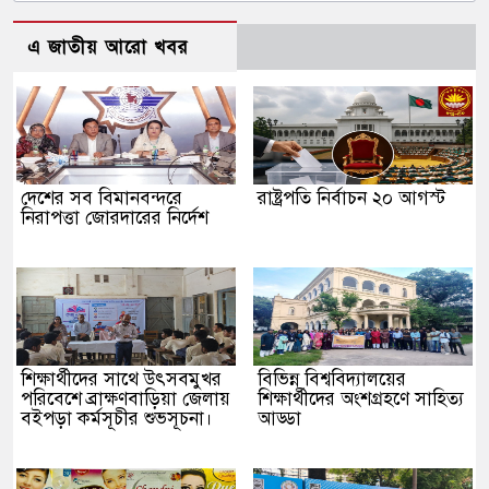
এ জাতীয় আরো খবর
দেশের সব বিমানবন্দরে
রাষ্ট্রপতি নির্বাচন ২০ আগস্ট
নিরাপত্তা জোরদারের নির্দেশ
শিক্ষার্থীদের সাথে উৎসবমুখর
বিভিন্ন বিশ্ববিদ্যালয়ের
পরিবেশে ব্রাক্ষণবাড়িয়া জেলায়
শিক্ষার্থীদের অংশগ্রহণে সাহিত্য
বইপড়া কর্মসূচীর শুভসূচনা।
আড্ডা