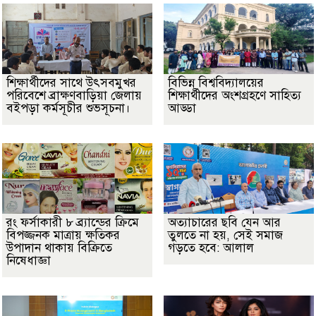
শিক্ষার্থীদের সাথে উৎসবমুখর
বিভিন্ন বিশ্ববিদ্যালয়ের
পরিবেশে ব্রাক্ষণবাড়িয়া জেলায়
শিক্ষার্থীদের অংশগ্রহণে সাহিত্য
বইপড়া কর্মসূচীর শুভসূচনা।
আড্ডা
রং ফর্সাকারী ৮ ব্র্যান্ডের ক্রিমে
অত্যাচারের ছবি যেন আর
বিপজ্জনক মাত্রায় ক্ষতিকর
তুলতে না হয়, সেই সমাজ
উপাদান থাকায় বিক্রিতে
গড়তে হবে: আলাল
নিষেধাজ্ঞা