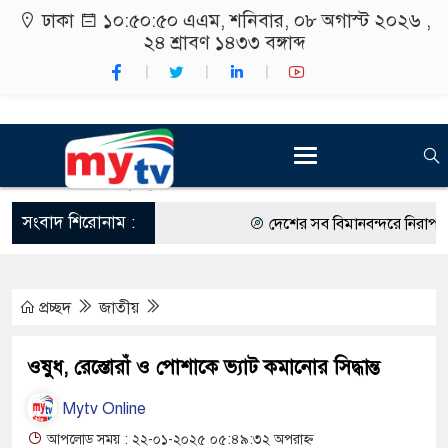
ঢাকা
১০:৫০:৫১ এএম
, শনিবার, ০৮ অগাস্ট ২০২৬ ,
২৪ শ্রাবণ ১৪৩৩
বঙ্গাব্দ
সংবাদ শিরোনাম :
দেশের সব বিমানবন্দরে নিরাপত্তা জো
রাষ্ট্রপতি নির্বাচন ২০ আগস্ট
প্রচ্ছদ
জাতীয়
শিক্ষার্থীদের সাথে উৎসবমুখর পরিব
কর্মসূচীর শুভসূচনা।
ওষুধ, রেস্তোরাঁ ও পোশাকে ভ্যাট কমানোর সিদ্ধান্ত
বিভিন্ন বিশ্ববিদ্যালয়ের শিক্ষার্থীদের
Mytv Online
রং ফর্সাকারী ৮ ব্র্যান্ডের ক্রিমে বি
আপলোড সময় : ২২-০১-২০২৫ ০৫:৪৯:৩২ অপরাহ্ন