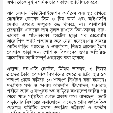
১৫২২ পুলিশ সদস্যকে চাকরিতে পুনর
এখন থেকে দুই দশমিক চার শতাংশ ভ্যাট দিতে হবে।
খিলক্ষেত থানা বিএনপির যুগ্ম আহ্বা
আর চলমান ডিজিটালাইজেশন কার্যক্রম অব্যাহত রাখতে
মোবাইল ফোনের সিম ও রিম কার্ড এবং আইএসপি
দেশের ৬ অঞ্চলে ঝড়ের আভাস
সেবার ওপরও সম্পূরক শুল্ক থাকছে না। পাশাপাশি
রেস্তোরাঁর খাবারের দাম সুলভ রাখতে তিন-তারকা, চার-
সার্ককে আরও গতিশীল করতে চায় ব
তারকা ও পাঁচ-তারকা হোটেল ছাড়া সব রেস্তোরাঁয়
আরোপিত ভ্যাট প্রত্যাহার করে নেয়া হয়েছে।এর বাইরে
প্রেমের সম্পর্ক ছিন্ন না করায় মা-
মোটরগাড়ির গ্যারেজ ও ওয়ার্কশপ, নিজস্ব ব্রান্ডের তৈরি
পোশাক ছাড়া অন্য পোশাক বিপণনের ওপর অতিরিক্ত
প্রধানমন্ত্রীর সঙ্গে নবনিযুক্ত নৌবাহি
আরোপিত ভ্যাট সম্পূর্ণ প্রত্যাহার করা হয়েছে।
হামের উপসর্গে আরও ৬ প্রাণহানি, 
এছাড়া, নন-এসি হোটেল, মিষ্টান্ন ভান্ডার, ও নিজস্ব
ব্রান্ডের তৈরি পোশাক বিপণনের ক্ষেত্রে ভ্যাটের হার ১৫
অবশেষে পদত্যাগ করলেন ভারতের শিক্
শতাংশ থেকে কমিয়ে ১০ শতাংশ নির্ধারণ করা হয়েছে।
শতাধিক পণ্য ও সেবায় আমদানি, উৎপাদন, সরবরাহ
জামায়াত ফেরেশতাদের দল নয়, ভুল
পর্যায়ে ভ্যাট ও সম্পূরক শুল্ক বাড়িয়ে অধ্যাদেশ জারির পর
থেকে খাত সংশ্লিষ্টরা ক্ষোভ প্রকাশ করে আসছেন। ভ্যাট
বাড়ানোর সিদ্ধান্তের সমালোচনা এসেছে খোদ অর্থনৈতিক
শ্বেতপত্র কমিটির প্রধান দেবপ্রিয় ভট্টাচার্য ও জাতীয়