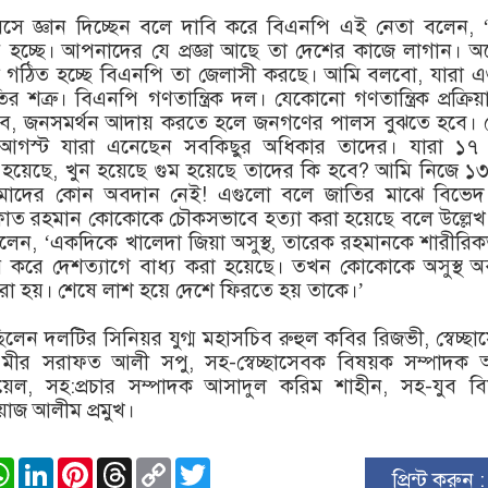
সে জ্ঞান দিচ্ছেন বলে দাবি করে বিএনপি এই নেতা বলেন, 
ষ্ট হচ্ছে। আপনাদের যে প্রজ্ঞা আছে তা দেশের কাজে লাগান। 
 গঠিত হচ্ছে বিএনপি তা জেলাসী করছে। আমি বলবো, যারা এ
 শত্রু। বিএনপি গণতান্ত্রিক দল। যেকোনো গণতান্ত্রিক প্রক্রিয
 তবে, জনসমর্থন আদায় করতে হলে জনগণের পালস বুঝতে হবে। 
গস্ট যারা এনেছেন সবকিছুর অধিকার তাদের। যারা ১৭
 হয়েছে, খুন হয়েছে গুম হয়েছে তাদের কি হবে? আমি নিজে ১
াদের কোন অবদান নেই! এগুলো বলে জাতির মাঝে বিভেদ সৃ
াত রহমান কোকোকে চৌকসভাবে হত্যা করা হয়েছে বলে উল্লেখ
 বলেন, ‘একদিকে খালেদা জিয়া অসুস্থ, তারেক রহমানকে শারীরি
ার করে দেশত্যাগে বাধ্য করা হয়েছে। তখন কোকোকে অসুস্থ অবস
করা হয়। শেষে লাশ হয়ে দেশে ফিরতে হয় তাকে।’
িলেন দলটির সিনিয়র যুগ্ম মহাসচিব রুহুল কবির রিজভী, স্বেচ্ছ
 মীর সরাফত আলী সপু, সহ-স্বেচ্ছাসেবক বিষয়ক সম্পাদক আব
ুয়েল, সহ:প্রচার সম্পাদক আসাদুল করিম শাহীন, সহ-যুব বি
়াজ আলীম প্রমুখ।
ook
stodon
WhatsApp
LinkedIn
Pinterest
Threads
Copy
Twitter
প্রিন্ট করুন 
Link