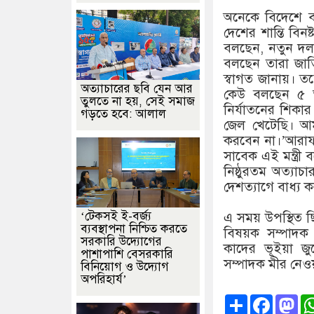
অনেকে বিদেশে ব
দেশের শান্তি বিন
বলছেন, নতুন দল
বলছেন তারা জাতির
স্বাগত জানায়।
অত্যাচারের ছবি যেন আর
কেউ বলছেন ৫ আ
তুলতে না হয়, সেই সমাজ
নির্যাতনের শিকার
গড়তে হবে: আলাল
জেল খেটেছি। আম
করবেন না।’আরাফ
সাবেক এই মন্ত্রী
নিষ্ঠুরতম অত্যাচ
দেশত্যাগে বাধ্য 
‘টেকসই ই-বর্জ্য
এ সময় উপস্থিত ছ
ব্যবস্থাপনা নিশ্চিত করতে
বিষয়ক সম্পাদক
সরকারি উদ্যোগের
কাদের ভূইয়া জ
পাশাপাশি বেসরকারি
সম্পাদক মীর নেওয
বিনিয়োগ ও উদ্যোগ
অপরিহার্য’
Share
Faceb
Ma