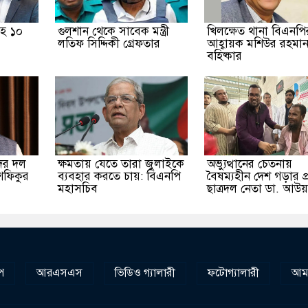
হ ১০
গুলশান থেকে সাবেক মন্ত্রী
খিলক্ষেত থানা বিএনপির
লতিফ সিদ্দিকী গ্রেফতার
আহ্বায়ক মশিউর রহমা
বহিষ্কার
ের দল
ক্ষমতায় যেতে তারা জুলাইকে
অভ্যুত্থানের চেতনায়
শফিকুর
ব্যবহার করতে চায়: বিএনপি
বৈষম্যহীন দেশ গড়ার প্
মহাসচিব
ছাত্রদল নেতা ডা. আউ
প
আরএসএস
ভিডিও গ্যালারী
ফটোগ্যালারী
আমা