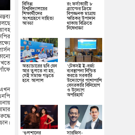
বিভিন্ন
রং ফর্সাকারী ৮
বিশ্ববিদ্যালয়ের
ব্র্যান্ডের ক্রিমে
শিক্ষার্থীদের
বিপজ্জনক মাত্রায়
তব্য
অংশগ্রহণে সাহিত্য
ক্ষতিকর উপাদান
 বলছে
আড্ডা
থাকায় বিক্রিতে
নিষেধাজ্ঞা
়াবহ
এনপির
্ষ্যে
র্সন
কোনো
দেখতে
অত্যাচারের ছবি যেন
‘টেকসই ই-বর্জ্য
গোঁফে
আর তুলতে না হয়,
ব্যবস্থাপনা নিশ্চিত
সেই সমাজ গড়তে
করতে সরকারি
হবে: আলাল
উদ্যোগের পাশাপাশি
বেসরকারি বিনিয়োগ
। এখন
ও উদ্যোগ
অপরিহার্য’
এনপি
নায়
 আমার
ুদ্ধে
চান।
‘গুলশানের
সারজিস-