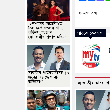
কমেন্ট বক্স
‘গুলশানের চামেলি’তে
ভিন্ন রূপে এডলফ খান,
অভিনয় করবেন
প্রতিবেদকের তথ্য
যৌনকর্মীর দালাল চরিত্রে
সারজিস-পাটোয়ারীসহ ১০
জনের বিরুদ্ধে থানায়
অভিযোগ
এ জাতীয় আরো খ