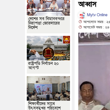
আব্বাস
Mytv Online
দেশের সব বিমানবন্দরে
আপলোড সময় : ২৪
নিরাপত্তা জোরদারের
নির্দেশ
আপডেট সময় : ২৪-
রাষ্ট্রপতি নির্বাচন ২০
আগস্ট
শিক্ষার্থীদের সাথে
উৎসবমুখর পরিবেশে