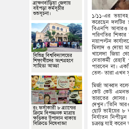
ব্রাক্ষণবাড়িয়া জেলায়
বইপড়া কর্মসূচীর
শুভসূচনা।
১/১১-এর ভয়াবহ
করেছেন দলটির স্
বিএনপি আবারও 
পরিণতির শিকার ব
নয়াপল্টন কার্যা
মিলাদ ও দোয়া 
খালেদা জিয়া থ
বিভিন্ন বিশ্ববিদ্যালয়ের
নেতাকর্মী রেহাই
শিক্ষার্থীদের অংশগ্রহণে
সাহিত্য আড্ডা
পারবেন না। একটি
তেল- তারা এখন স
মির্জা আব্বাস ব
কেউ কেউ এমনভা
ভারতের দোসর। 
দেখুন।’তিনি আরও
রং ফর্সাকারী ৮ ব্র্যান্ডের
ছোট ভাইয়ের ৮ ব
ক্রিমে বিপজ্জনক মাত্রায়
নির্যাতন নিপীড
ক্ষতিকর উপাদান থাকায়
চক্রান্ত যাই করে
বিক্রিতে নিষেধাজ্ঞা