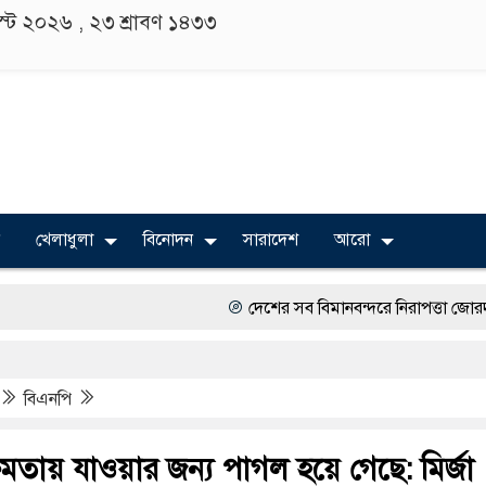
াস্ট ২০২৬ ,
২৩ শ্রাবণ ১৪৩৩
খেলাধুলা
বিনোদন
সারাদেশ
আরো
দেশের সব বিমানবন্দরে নিরাপত্তা জোরদারের নির্দেশ
বিভিন্ন বিশ্ববিদ্যালয়ের শিক্ষার্থীদের অংশগ্রহণে সাহিত
বিএনপি
অত্যাচারের ছবি যেন আর তুলতে না হয়, সেই সমা
সারজিস-পাটোয়ারীসহ ১০ জনের বিরুদ্ধে থানায় অভ
মতায় যাওয়ার জন্য পাগল হয়ে গেছে: মির্জা