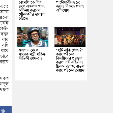
চামেলি’তে ভিন্ন
পাটোয়ারীসহ ১০
‘এতে
রূপে এডলফ খান,
জনের বিরুদ্ধে থানায়
অভিনয় করবেন
অভিযোগ
অনেকে
যৌনকর্মীর দালাল
গুলো
চরিত্রে
়াকেই
কেউ-
 বছর
৩ বার
ষ্টি
গুলশান থেকে
‘স্কুটি নাকি গোল্ড?’
 করে
সাবেক মন্ত্রী লতিফ
ক্যাম্পেইনের
কভাবে
সিদ্দিকী গ্রেফতার
বিজয়ীদের পুরস্কৃত
্থায়
করল এসিআই-এর
ফ্রিডম ব্র্যান্ড, বাড়ল
ক্যাম্পেইনের মেয়াদ
াসেবক
্দুল
ষয়ক
: