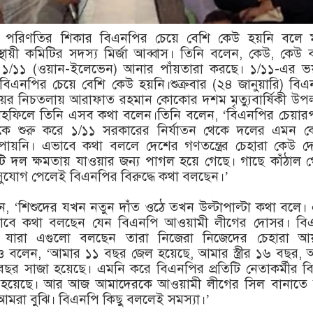
 পরিণতির শিকার বিএনপির চেয়ে বেশি কেউ হয়নি বলে মন্
থায়ী কমিটির সদস্য মির্জা আব্বাস। তিনি বলেন, কেউ, কেউ
১/১১ (ওয়ান-ইলেভেন) আনার পাঁয়তারা করছে। ১/১১-এর ভয
িএনপির চেয়ে বেশি কেউ হয়নি।শুক্রবার (২৪ জানুয়ারি) বি
লয়ের নিচতলায় আরাফাত রহমান কোকোর দশম মৃত্যুবার্ষিকী উপলক
মাহফিলে তিনি এসব কথা বলেন।তিনি বলেন, ‘বিএনপির চেয়ারপা
েকে শুরু করে ১/১১ সরকারের নির্যাতন থেকে দলের এমন 
 পায়নি। এভাবে কথা বললে দেশের গণতন্ত্রের চেহারা কেউ 
 দল ক্ষমতায় যাওয়ার জন্য পাগল হয়ে গেছে। গাছে কাঁঠাল 
ুযোগ পেলেই বিএনপির বিরুদ্ধে কথা বলছেন।’
লেন, ‘শিশুদের যখন নতুন দাঁত ওঠে তখন উল্টাপাল্টা কথা বলে
বে কথা বলছেন যেন বিএনপি আওয়ামী লীগের দোসর। বি
যারা এগুলো বলছেন তারা নিজেরা নিজেদের চেহারা আয়
 বলেন, ‘আমার ১১ বছর জেল হয়েছে, আমার স্ত্রীর ১৬ বছর,
ছর সাজা হয়েছে। এমনি করে বিএনপির প্রতিটি নেতাকর্মীর বির
়ন হয়েছে। আর আজ আমাদেরকে আওয়ামী লীগের সিল বানাতে 
ন আমরা বুঝি। বিএনপি কিছু বললেই সমস্যা।’