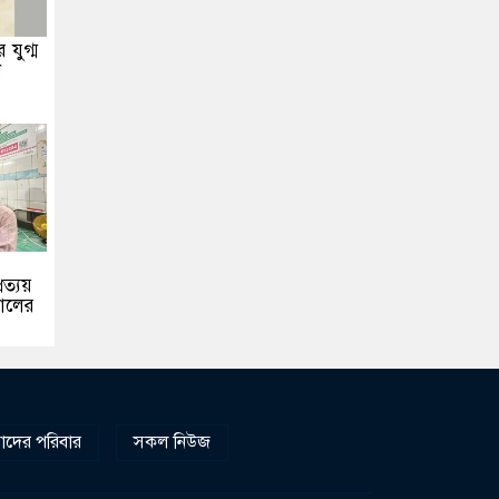
 যুগ্ম
ন
রত্যয়
য়ালের
দের পরিবার
সকল নিউজ