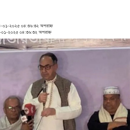
‘স্কুটি নাকি গোল্ড?’ ক্যাম্পেইনের বিজয়ীদের পুরস্কৃ
১৫২২ পুলিশ সদস্যকে চাকরিতে পুনর্বহালের দাবিতে
-০১-২০২৫ ০৪:৩৬:৩২ অপরাহ্ন
সার্ককে আরও গতিশীল করতে চায় বাংলাদেশ-মালদ্
০১-২০২৫ ০৪:৩৬:৩২ অপরাহ্ন
প্রধানমন্ত্রীর সঙ্গে নবনিযুক্ত নৌবাহিনী প্রধানের সৌজন্
জামায়াত ফেরেশতাদের দল নয়, ভুল হতে পারে: শফ