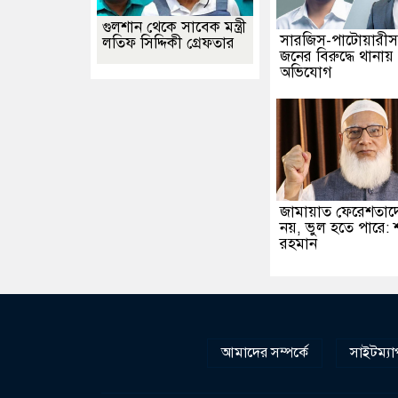
গুলশান থেকে সাবেক মন্ত্রী
সারজিস-পাটোয়ারীস
লতিফ সিদ্দিকী গ্রেফতার
জনের বিরুদ্ধে থানায়
অভিযোগ
জামায়াত ফেরেশতাদ
নয়, ভুল হতে পারে: 
রহমান
আমাদের সম্পর্কে
সাইটম্যা