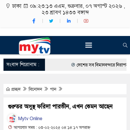
ঢাকা
০৯:২৩:১৪ এএম
, শুক্রবার, ০৭ অগাস্ট ২০২৬ ,
২৩ শ্রাবণ ১৪৩৩
বঙ্গাব্দ
সংবাদ শিরোনাম :
দেশের সব বিমানবন্দরে নিরাপত্তা জোর
রাষ্ট্রপতি নির্বাচন ২০ আগস্ট
প্রচ্ছদ
বিনোদন
গান
শিক্ষার্থীদের সাথে উৎসবমুখর পরিবেশ
কর্মসূচীর শুভসূচনা।
গুরুতর অসুস্থ ফরিদা পারভীন, এখন কেমন আছেন
বিভিন্ন বিশ্ববিদ্যালয়ের শিক্ষার্থীদের 
Mytv Online
রং ফর্সাকারী ৮ ব্র্যান্ডের ক্রিমে বিপজ
আপলোড সময় : ০৩-০২-২০২৫ ০৪:১৪:১৭ অপরাহ্ন