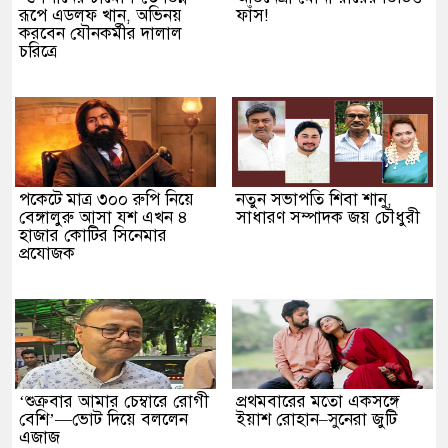
রূপে এডলফ খান, অভিনয়
ফাঁস!
করবেন যৌনকর্মীর দালাল
চরিত্রে
পকেটে মাত্র ৩০০ রুপি নিয়ে
নতুন সভাপতি শিবা শানু,
বেঙ্গালুরু আসা যশ এখন ৪
সাধারণ সম্পাদক জয় চৌধুরী
হাজার কোটির সিনেমার
প্রযোজক
‘শুক্রবার আমার চেম্বারে রোগী
প্রথমবারের মতো একসঙ্গে
বেশি’—ভোট দিয়ে বললেন
ইয়াশ রোহান–সুনেরা জুটি
এজাজ