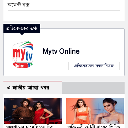
কমেন্ট বক্স
প্রতিবেদকের তথ্য
Mytv Online
প্রতিবেদকের সকল নিউজ
এ জাতীয় আরো খবর
‘গুলশানের চামেলি’তে ভিন্ন
অভিনেত্রী মৌনী রায়ের ভিডিও