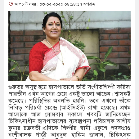
আপডেট সময় : ০৩-০২-২০২৫ ০৪:১৪:১৭ অপরাহ্ন
থাকায় বিক্রিতে নিষেধাজ্ঞা
অত্যাচারের ছবি যেন আর তুলতে না হ
আলাল
‘গুলশানের চামেলি’তে ভিন্ন রূপে 
যৌনকর্মীর দালাল চরিত্রে
সারজিস-পাটোয়ারীসহ ১০ জনের বিরুদ
গুরুতর অসুস্থ হয়ে হাসপাতালে ভর্তি সংগীতশিল্পী ফরিদা
গুলশান থেকে সাবেক মন্ত্রী লতিফ সিদ্
পারভীন এখন আগের চেয়ে একটু ভালো আছেন। শ্বাসকষ্ট
কমেছে। পরিস্থিতির অবনতি হয়নি। তবে এখনো তাঁকে
‘স্কুটি নাকি গোল্ড?’ ক্যাম্পেইনের ব
নিবিড় পরিচর্যা কেন্দ্রে (আইসিইউ) রাখা হয়েছে। প্রথম
আলোকে আজ সোমবার সকালে খবরটি জানিয়েছেন
এর ফ্রিডম ব্র্যান্ড, বাড়ল ক্যাম্পেইনের মে
চিকিৎসাধীন হাসপাতালের ব্যবস্থাপনা পরিচালক আশীষ
সংবিধান অনুযায়ী যথাসময়ে রাষ্ট্রপতি নি
কুমার চক্রবর্তী।এদিকে শিল্পীর স্বামী একুশে পদকপ্রাপ্ত
বংশীবাদক গাজী আবদুল হাকিম জানান, চিকিৎসক