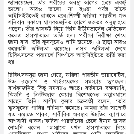
১৫২২ পুলিশ সদস্যকে চাকরিতে পুনর্
জানিয়েছেন, তাঁর শরীরের অবস্থা আগের চেয়ে একটু
ভালো। আরও ভালো না হওয়া পর্যন্ত তাঁকে
খিলক্ষেত থানা বিএনপির যুগ্ম আহ্বায়
আইসিইউতেই রাখতে হবে।শিল্পী ফরিদা পারভীন গত
শনিবার সকালে শ্বাসকষ্টজনিত রোগে গুরুতর অসুস্থ হয়ে
দেশের ৬ অঞ্চলে ঝড়ের আভাস
পড়েন। তীব্র শ্বাসকষ্ট নিয়ে তিনি ইউনিভার্সেল মেডিকেল
কলেজ হাসপাতালে ভর্তি হন। পরীক্ষা–নিরীক্ষা শেষে
সার্ককে আরও গতিশীল করতে চায় বা
জানা যায়, তাঁর ফুসফুসেও পানি জমেছে। এ ছাড়া আরও
কয়েকটি জটিলতা রয়েছে। এসব জটিলতা দেখে
প্রেমের সম্পর্ক ছিন্ন না করায় মা-ভ
চিকিৎসকের পরামর্শে শিল্পীকে আইসিইউতে ভর্তি করা
হয়।
প্রধানমন্ত্রীর সঙ্গে নবনিযুক্ত নৌবাহিনী
চিকিৎসকসূত্র জানা গেছে, ফরিদা পারভীন ডায়াবেটিস,
হামের উপসর্গে আরও ৬ প্রাণহানি, সব
উচ্চ রক্তচাপ ও থাইরয়েডের সমস্যায় ভুগছেন।
বার্ধক্যজনিত কিছু সমস্যাও আছে। বর্তমানে বক্ষব্যাধি,
অবশেষে পদত্যাগ করলেন ভারতের শিক্ষা
কিডনি ও ক্রিটিক্যাল কেয়ার বিশেষজ্ঞের তত্ত্বাবধানে
আছেন তিনি। আশীষ কুমার চক্রবর্তী বলেন, ‘তাঁর
জামায়াত ফেরেশতাদের দল নয়, ভুল 
ফুসফুসের পানির পরিমাণ কমেছে। আমরা তাঁর সাপোর্ট
যত কমাতে পারব, শারীরিক অবস্থার উন্নতির ব্যাপারে
আশবাদী থাকব।’ফরিদা পারভীনের ছেলে ইমাম জাফর
নোমনি বলেন, ‘আম্মাকে যখন হাসপাতালে নিয়ে