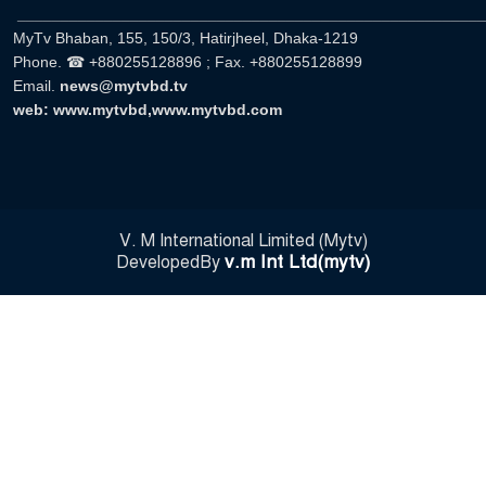
______________________________________________________
MyTv Bhaban, 155, 150/3, Hatirjheel, Dhaka-1219
Phone. ☎ +880255128896 ; Fax. +880255128899
Email.
news@mytvbd.tv
web: www.mytvbd,www.mytvbd.com
V. M International Limited (Mytv)
v.m Int Ltd(mytv)
DevelopedBy