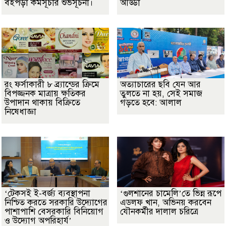
বইপড়া কর্মসূচীর শুভসূচনা।
আড্ডা
রং ফর্সাকারী ৮ ব্র্যান্ডের ক্রিমে
অত্যাচারের ছবি যেন আর
বিপজ্জনক মাত্রায় ক্ষতিকর
তুলতে না হয়, সেই সমাজ
উপাদান থাকায় বিক্রিতে
গড়তে হবে: আলাল
নিষেধাজ্ঞা
‘টেকসই ই-বর্জ্য ব্যবস্থাপনা
‘গুলশানের চামেলি’তে ভিন্ন রূপে
নিশ্চিত করতে সরকারি উদ্যোগের
এডলফ খান, অভিনয় করবেন
পাশাপাশি বেসরকারি বিনিয়োগ
যৌনকর্মীর দালাল চরিত্রে
ও উদ্যোগ অপরিহার্য’