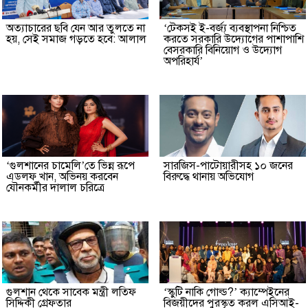
অত্যাচারের ছবি যেন আর তুলতে না
‘টেকসই ই-বর্জ্য ব্যবস্থাপনা নিশ্চিত
হয়, সেই সমাজ গড়তে হবে: আলাল
করতে সরকারি উদ্যোগের পাশাপাশি
বেসরকারি বিনিয়োগ ও উদ্যোগ
অপরিহার্য’
‘গুলশানের চামেলি’তে ভিন্ন রূপে
সারজিস-পাটোয়ারীসহ ১০ জনের
এডলফ খান, অভিনয় করবেন
বিরুদ্ধে থানায় অভিযোগ
যৌনকর্মীর দালাল চরিত্রে
গুলশান থেকে সাবেক মন্ত্রী লতিফ
‘স্কুটি নাকি গোল্ড?’ ক্যাম্পেইনের
সিদ্দিকী গ্রেফতার
বিজয়ীদের পুরস্কৃত করল এসিআই-