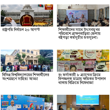
রাষ্ট্রপতি নির্বাচন ২০ আগস্ট
শিক্ষার্থীদের সাথে উৎসবমুখর
পরিবেশে ব্রাক্ষণবাড়িয়া জেলায়
বইপড়া কর্মসূচীর শুভসূচনা।
বিভিন্ন বিশ্ববিদ্যালয়ের শিক্ষার্থীদের
রং ফর্সাকারী ৮ ব্র্যান্ডের ক্রিমে
অংশগ্রহণে সাহিত্য আড্ডা
বিপজ্জনক মাত্রায় ক্ষতিকর উপাদান
থাকায় বিক্রিতে নিষেধাজ্ঞা