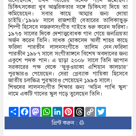
এসেছিলাম, তখন শরীরের অনেক পানি জমেছিল।
চিকিৎসকেরা খুব আন্তরিকতার সঙ্গে চিকিৎসা দিয়ে তা
কমিয়েছেন। সবার কাছে আম্মার জন্য দোয়া
চাইছি।’১৯৬৮ সালে রাজশাহী বেতারের তালিকাভুক্ত
শিল্পী হিসেবে নজরুলসংগীত গাইতে শুরু করেন ফরিদা।
১৯৭৩ সালের দিকে দেশাত্মবোধক গান গেয়ে জনপ্রিয়তা
অর্জন করেন তিনি। সাধক মোকসেদ আলী শাহর কাছে
ফরিদা পারভীন লালনসংগীতে তালিম নেন।ফরিদা
পারভীন ১৯৮৭ সালে সংগীতাঙ্গনে বিশেষ অবদানের জন্য
একুশে পদক পান। এ ছাড়া ২০০৮ সালে তিনি জাপান
সরকারের পক্ষ থেকে ‘ফুকুওয়াকা এশিয়ান কালচার’
পুরস্কারও পেয়েছেন। সেরা প্লেব্যাক গায়িকা হিসেবে
জাতীয় চলচ্চিত্র পুরস্কারও পেয়েছেন ১৯৯৩ সালে।
শিশুদের লালনসংগীত শিক্ষার জন্য ‘অচিন পাখি স্কুল’
নামে একটি গানের স্কুল গড়ে তুলেছেন তিনি।
Share
Facebook
Mastodon
WhatsApp
LinkedIn
Pinterest
Threads
Copy
Twitter
Link
প্রিন্ট করুন :