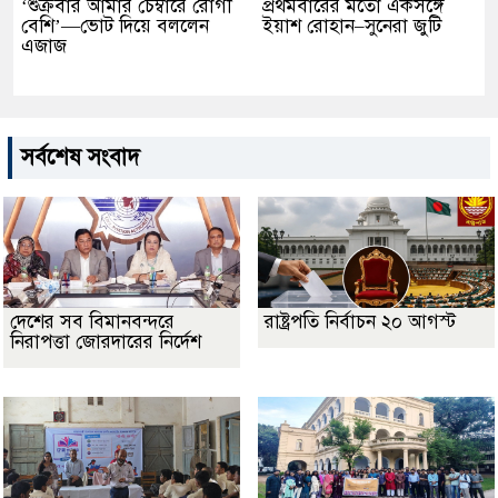
‘শুক্রবার আমার চেম্বারে রোগী
প্রথমবারের মতো একসঙ্গে
বেশি’—ভোট দিয়ে বললেন
ইয়াশ রোহান–সুনেরা জুটি
এজাজ
সর্বশেষ সংবাদ
দেশের সব বিমানবন্দরে
রাষ্ট্রপতি নির্বাচন ২০ আগস্ট
নিরাপত্তা জোরদারের নির্দেশ