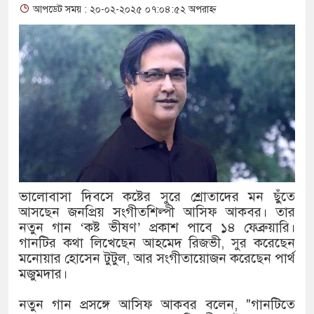
আপডেট সময় : ২০-০২-২০২৫ ০৭:০৪:৫২ অপরাহ্ন
থাকায় বিক্রিতে নিষেধাজ্ঞা
অত্যাচারের ছবি যেন আর তুলতে না 
আলাল
‘গুলশানের চামেলি’তে ভিন্ন রূপে
যৌনকর্মীর দালাল চরিত্রে
সারজিস-পাটোয়ারীসহ ১০ জনের বিরু
ভালোবাসা দিবসে কষ্টের সুরে শ্রোতাদের মন ছুঁতে
গুলশান থেকে সাবেক মন্ত্রী লতিফ সিদ
আসছেন জনপ্রিয় সংগীতশিল্পী আসিফ আকবর। তার
নতুন গান ‘কষ্ট ভীষণ’ প্রকাশ পাবে ১৪ ফেব্রুয়ারি।
‘স্কুটি নাকি গোল্ড?’ ক্যাম্পেইনের 
গানটির কথা লিখেছেন আহমেদ রিজভী, সুর করেছেন
মনোয়ার হোসেন টুটুল, আর সংগীতায়োজন করেছেন পার্থ
এর ফ্রিডম ব্র্যান্ড, বাড়ল ক্যাম্পেইনের ম
মজুমদার।
সংবিধান অনুযায়ী যথাসময়ে রাষ্ট্রপতি ন
নতুন গান প্রসঙ্গে আসিফ আকবর বলেন, "গানটিতে