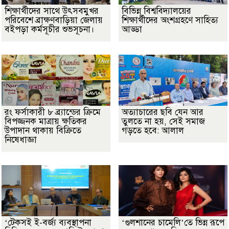
শিক্ষার্থীদের সাথে উৎসবমুখর
বিভিন্ন বিশ্ববিদ্যালয়ের
পরিবেশে ব্রাক্ষণবাড়িয়া জেলায়
শিক্ষার্থীদের অংশগ্রহণে সাহিত্য
বইপড়া কর্মসূচীর শুভসূচনা।
আড্ডা
রং ফর্সাকারী ৮ ব্র্যান্ডের ক্রিমে
অত্যাচারের ছবি যেন আর
বিপজ্জনক মাত্রায় ক্ষতিকর
তুলতে না হয়, সেই সমাজ
উপাদান থাকায় বিক্রিতে
গড়তে হবে: আলাল
নিষেধাজ্ঞা
‘টেকসই ই-বর্জ্য ব্যবস্থাপনা
‘গুলশানের চামেলি’তে ভিন্ন রূপে