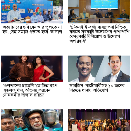
অত্যাচারের ছবি যেন আর তুলতে না
‘টেকসই ই-বর্জ্য ব্যবস্থাপনা নিশ্চিত
হয়, সেই সমাজ গড়তে হবে: আলাল
করতে সরকারি উদ্যোগের পাশাপাশি
বেসরকারি বিনিয়োগ ও উদ্যোগ
অপরিহার্য’
‘গুলশানের চামেলি’তে ভিন্ন রূপে
সারজিস-পাটোয়ারীসহ ১০ জনের
এডলফ খান, অভিনয় করবেন
বিরুদ্ধে থানায় অভিযোগ
যৌনকর্মীর দালাল চরিত্রে