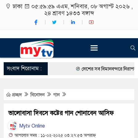
ঢাকা
০৬:০০:০০ এএম
, শনিবার, ০৮ অগাস্ট ২০২৬ ,
২৪ শ্রাবণ ১৪৩৩
বঙ্গাব্দ
সংবাদ শিরোনাম :
দেশের সব বিমানবন্দরে নিরাপত্তা জো
রাষ্ট্রপতি নির্বাচন ২০ আগস্ট
প্রচ্ছদ
বিনোদন
গান
শিক্ষার্থীদের সাথে উৎসবমুখর পরিবে
কর্মসূচীর শুভসূচনা।
ভালোবাসা দিবসে কষ্টের গান শোনাবেন আসিফ
বিভিন্ন বিশ্ববিদ্যালয়ের শিক্ষার্থীদের
Mytv Online
রং ফর্সাকারী ৮ ব্র্যান্ডের ক্রিমে বি
আপলোড সময় : ১১-০২-২০২৫ ০৩:২৭:৫৩ অপরাহ্ন