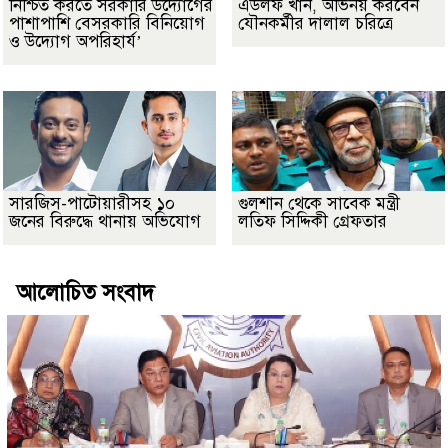
নিশ্চিত করতে সরকারি উদ্যোগের
এডলফ খান, অভিনয় করবেন
পাশাপাশি বেসরকারি বিনিয়োগ
যৌনকর্মীর দালাল চরিত্রে
ও উদ্যোগ অপরিহার্য’
সারজিস-পাটোয়ারীসহ ১০
গুলশান থেকে সাবেক মন্ত্রী
জনের বিরুদ্ধে থানায় অভিযোগ
লতিফ সিদ্দিকী গ্রেফতার
আলোচিত সংবাদ