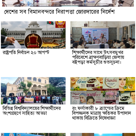
দেশের সব বিমানবন্দরে নিরাপত্তা জোরদারের নির্দেশ
রাষ্ট্রপতি নির্বাচন ২০ আগস্ট
শিক্ষার্থীদের সাথে উৎসবমুখর
পরিবেশে ব্রাক্ষণবাড়িয়া জেলায়
বইপড়া কর্মসূচীর শুভসূচনা।
বিভিন্ন বিশ্ববিদ্যালয়ের শিক্ষার্থীদের
রং ফর্সাকারী ৮ ব্র্যান্ডের ক্রিমে
অংশগ্রহণে সাহিত্য আড্ডা
বিপজ্জনক মাত্রায় ক্ষতিকর উপাদান
থাকায় বিক্রিতে নিষেধাজ্ঞা