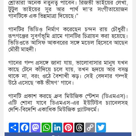
১৫২২ পুলিশ সদস্যকে চাকরিতে পুনর্
শ্রোতারা অনেক নতুনত্ব পাবেন। রিজভী ভাইয়ের লেখা,
টুটুল ভাইয়ের সুর আর পার্থ দা’র সংগীতায়োজন
খিলক্ষেত থানা বিএনপির যুগ্ম আহ্বা
গানটিকে এক ভিন্নমাত্রা দিয়েছে।"
দেশের ৬ অঞ্চলে ঝড়ের আভাস
গানটির ভিডিও নির্মাণ করেছেন চন্দন রায় চৌধুরী।
রূপগঞ্জের সুবর্ণভূমি গ্রামে গানটির চিত্রায়ন করা হয়েছে।
সার্ককে আরও গতিশীল করতে চায় ব
ভিডিওতে আসিফ আকবরের সঙ্গে মডেল হিসেবে আছেন
মৌরী মাহদী।
প্রেমের সম্পর্ক ছিন্ন না করায় মা-
গানের গল্প প্রসঙ্গে জানা যায়, ভালোবাসার মানুষ যখন
প্রধানমন্ত্রীর সঙ্গে নবনিযুক্ত নৌবাহিন
কাছে টেনে কাঁদিয়ে চলে যায়, তখন হৃদয়ে আর বসন্ত
থাকে না, বরং ওঠে বৈশাখী ঝড়। সেই বেদনার গল্পই
হামের উপসর্গে আরও ৬ প্রাণহানি, স
উঠে এসেছে ‘কষ্ট ভীষণ’ গানে।
অবশেষে পদত্যাগ করলেন ভারতের শিক্ষ
গানটি প্রকাশ করছে ধ্রুব মিউজিক স্টেশন (ডিএমএস)।
এটি শোনা যাবে ডিএমএস-এর ইউটিউব চ্যানেলসহ
জামায়াত ফেরেশতাদের দল নয়, ভুল
দেশি-বিদেশি একাধিক মিউজিক প্ল্যাটফর্মে।
Share
Facebook
Mastodon
WhatsApp
LinkedIn
Pinterest
Threads
Copy
Twitter
Link