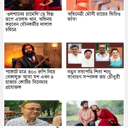
‘গুলশানের চামেলি’তে ভিন্ন
অভিনেত্রী মৌনী রায়ের ভিডিও
রূপে এডলফ খান, অভিনয়
ফাঁস!
করবেন যৌনকর্মীর দালাল
চরিত্রে
পকেটে মাত্র ৩০০ রুপি নিয়ে
নতুন সভাপতি শিবা শানু,
বেঙ্গালুরু আসা যশ এখন ৪
সাধারণ সম্পাদক জয় চৌধুরী
হাজার কোটির সিনেমার
প্রযোজক